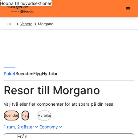
Hoppa till huvudsektionen
Veneto
Morgano
Paket
Boenden
Flyg
Hyrbilar
Resor till Morgano
Välj två eller fler komponenter för att spara på din resa:
Boenden
Flyg
Hyrbilar
1 rum, 2 gäster
Economy
Från