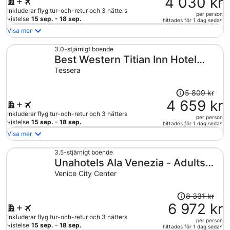
4 030 kr
5
Inkluderar flyg tur-och-retur och 3 nätters
per person
026 kr
vistelse
15 sep. - 18 sep.
hittades för 1 dag sedan
och
Visa mer
är
nu
3.0-stjärnigt boende
Best Western Titian Inn Hotel
4
030 kr
Venice Airport
Tessera
per
person
Priset
5 809 kr
var
4 659 kr
5
Inkluderar flyg tur-och-retur och 3 nätters
per person
809 kr
vistelse
15 sep. - 18 sep.
hittades för 1 dag sedan
och
Visa mer
är
nu
3.5-stjärnigt boende
Unahotels Ala Venezia - Adults
4
659 kr
Only
Venice City Center
per
person
Priset
8 331 kr
var
6 972 kr
8
Inkluderar flyg tur-och-retur och 3 nätters
per person
331 kr
vistelse
15 sep. - 18 sep.
hittades för 1 dag sedan