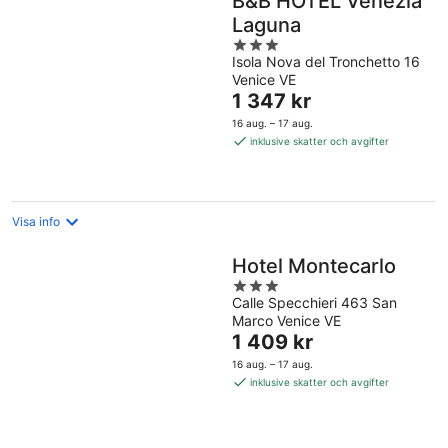
B&B HOTEL Venezia
Laguna
3
Isola Nova del Tronchetto 16
out
Venice VE
of
Priset
1 347 kr
5
är
16 aug. – 17 aug.
1 347 kr
inklusive skatter och avgifter
per
natt
Visa info
Hotel Montecarlo
3
Calle Specchieri 463 San
out
Marco Venice VE
of
Priset
1 409 kr
5
är
16 aug. – 17 aug.
1 409 kr
inklusive skatter och avgifter
per
natt