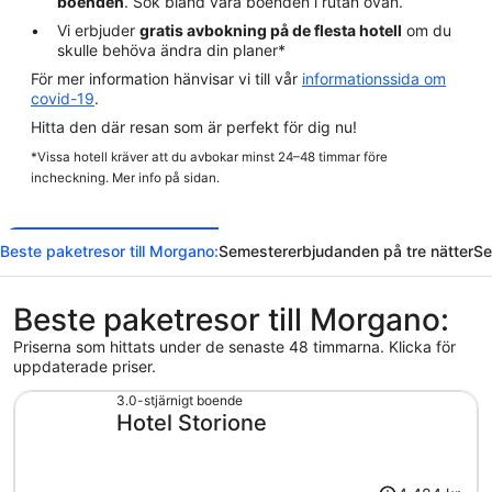
boenden
. Sök bland våra boenden i rutan ovan.
Vi erbjuder
gratis avbokning på de flesta hotell
om du
skulle behöva ändra din planer*
För mer information hänvisar vi till vår
informationssida om
covid-19
.
Hitta den där resan som är perfekt för dig nu!
*Vissa hotell kräver att du avbokar minst 24–48 timmar före
incheckning. Mer info på sidan.
Beste paketresor till Morgano:
Semestererbjudanden på tre nätter
Se
Beste paketresor till Morgano:
Priserna som hittats under de senaste 48 timmarna. Klicka för
uppdaterade priser.
3.0-stjärnigt boende
Hotel Storione
Priset