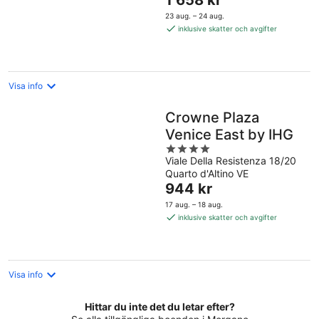
1 658 kr
5
är
23 aug. – 24 aug.
1 658 kr
inklusive skatter och avgifter
per
natt
Visa info
Crowne Plaza
Venice East by IHG
4
Viale Della Resistenza 18/20
out
Quarto d'Altino VE
of
Priset
944 kr
5
är
17 aug. – 18 aug.
944 kr
inklusive skatter och avgifter
per
natt
Visa info
Hittar du inte det du letar efter?