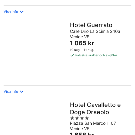
Visa info
Hotel Guerrato
Calle Drio La Scimia 240a
Venice VE
Priset
1 065 kr
är
10 aug. – 11 aug.
1 065 kr
inklusive skatter och avgifter
per
natt
Visa info
Hotel Cavalletto e
Doge Orseolo
4
Piazza San Marco 1107
out
Venice VE
of
Priset