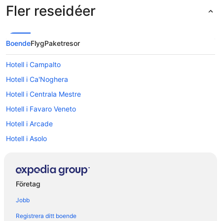
Fler reseidéer
Boende
Flyg
Paketresor
Hotell i Campalto
Hotell i Ca'Noghera
Hotell i Centrala Mestre
Hotell i Favaro Veneto
Hotell i Arcade
Hotell i Asolo
Hotell i Badoere
Hotell i Cittadella
Hotell i Dolo
Företag
Hotell i Fiesso d'Artico
Jobb
Hotell i Mestre
Registrera ditt boende