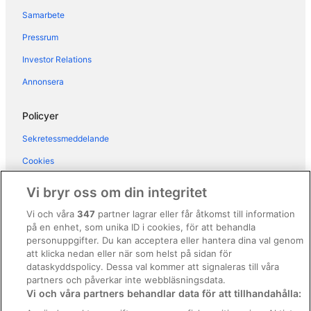
Hotell i Mira
Samarbete
Hotell i Mirano
Pressrum
Hotell i Montebelluna
Investor Relations
Hotell i Peraga
Annonsera
Hotell i Peseggia
Hotell i Spinea
Policyer
Hotell i Stra
Sekretessmeddelande
Hotell i Treviso
Cookies
Hotell i närheten av Treviso
Användarvillkor
Vi bryr oss om din integritet
Hotell i San Giuliano
Allmänna regler och villkor (ej för Vrbo-bokningar)
Vi och våra
347
partner lagrar eller får åtkomst till information
Hotell i Treviso
på en enhet, som unika ID i cookies, för att behandla
Regler och villkor för Vrbo
personuppgifter. Du kan acceptera eller hantera dina val genom
Tillgänglighetsanpassning
att klicka nedan eller när som helst på sidan för
dataskyddspolicy. Dessa val kommer att signaleras till våra
Juridisk information/Kontakta oss
partners och påverkar inte webbläsningsdata.
Vi och våra partners behandlar data för att tillhandahålla:
Riktlinjer för innehåll och anmäla innehåll