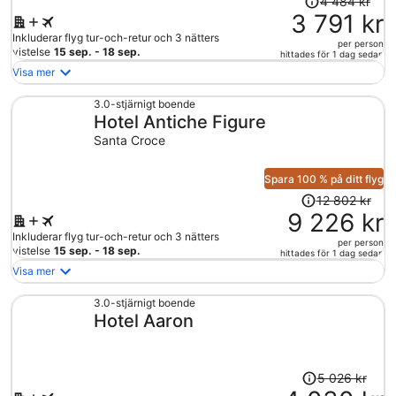
4 484 kr
var
3 791 kr
4
Inkluderar flyg tur-och-retur och 3 nätters
per person
484 kr
vistelse
15 sep. - 18 sep.
hittades för 1 dag sedan
och
Visa mer
är
nu
3.0-stjärnigt boende
Hotel Antiche Figure
3
791 kr
Santa Croce
per
person
Spara 100 % på ditt flyg
Priset
12 802 kr
var
9 226 kr
12
Inkluderar flyg tur-och-retur och 3 nätters
per person
802 kr
vistelse
15 sep. - 18 sep.
hittades för 1 dag sedan
och
Visa mer
är
nu
3.0-stjärnigt boende
Hotel Aaron
9
226 kr
per
person
Priset
5 026 kr
var