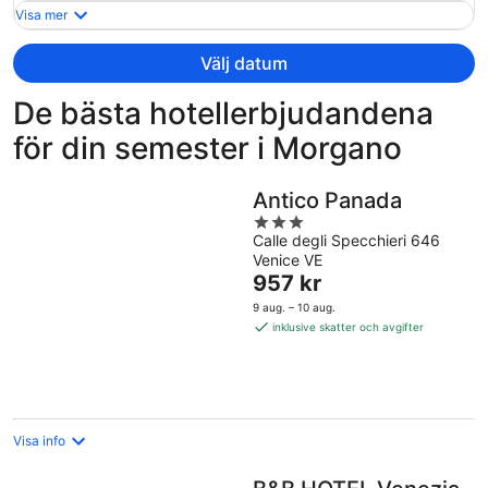
och
Visa mer
är
nu
Välj datum
6
972 kr
De bästa hotellerbjudandena
per
för din semester i Morgano
person
Antico Panada
3
Calle degli Specchieri 646
out
Venice VE
of
Priset
957 kr
5
är
9 aug. – 10 aug.
957 kr
inklusive skatter och avgifter
per
natt
Visa info