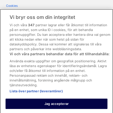
Cookies
Användarvillkor
Vi bryr oss om din integritet
Allmänna regler och villkor (ej för Vrbo-bokningar)
Vi och våra
347
partner lagrar eller får åtkomst till information
på en enhet, som unika ID i cookies, för att behandla
Regler och villkor för Vrbo
personuppgifter. Du kan acceptera eller hantera dina val genom
Tillgänglighetsanpassning
att klicka nedan eller när som helst på sidan för
dataskyddspolicy. Dessa val kommer att signaleras till våra
Juridisk information/Kontakta oss
partners och påverkar inte webbläsningsdata.
Vi och våra partners behandlar data för att tillhandahålla:
Riktlinjer för innehåll och anmäla innehåll
Använda exakta uppgifter om geografisk positionering. Aktivt
läsa av enhetens egenskaper för identifieringsändamål. Lagra
Hjälp
och/eller få åtkomst till information på en enhet.
Kontakta oss
Personanpassad reklam och innehåll, reklam- och
innehållsmätning, forskning angående målgrupp och
Avboka eller ändra din bokning
tjänsteutveckling.
Boka ett flyg med flygbolagskredit
Lista över partner (leverantörer)
Återbetalningsprocess och tidslinjer
Jag accepterar
© 2026 Expedia, Inc., ett företag inom Expedia Group.