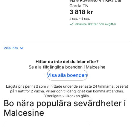
Viale Rovereto 44 Riva del
out
Garda TN
of
Priset
3 818 kr
5
är
4 sep. – 5 sep.
3 818 kr
inklusive skatter och avgifter
per
natt
Visa info
Hittar du inte det du letar efter?
Se alla tillgängliga boenden i Malcesine
Visa alla boenden
Lägsta pris per natt som vi hittade under de senaste 24 timmarna, baserat
på 1 natt för 2 vuxna. Priser och tillgänglighet kan komma att ändras.
Ytterligare villkor kan gälla.
Bo nära populära sevärdheter i
Malcesine