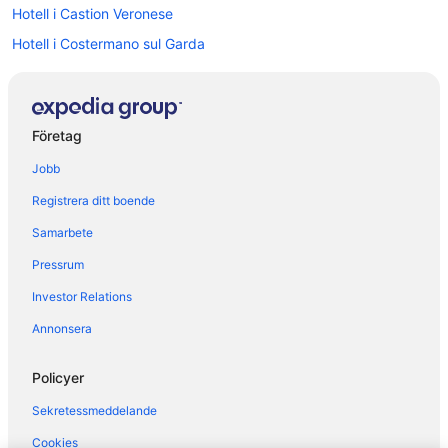
Hotell i Castion Veronese
Hotell i Costermano sul Garda
Hotell i Fumane
Hotell i Garda
Hotell i Malcesine
Företag
Hotell i Navene
Jobb
Hotell i Sant'Ambrogio di Valpolicella
Registrera ditt boende
Hotell i Torri del Benaco
Samarbete
Pressrum
Investor Relations
Annonsera
Policyer
Sekretessmeddelande
Cookies