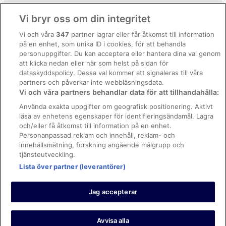
Användarvillkor
Vi bryr oss om din integritet
Allmänna regler och villkor (ej för Vrbo-bokningar)
Vi och våra
347
partner lagrar eller får åtkomst till information
på en enhet, som unika ID i cookies, för att behandla
Regler och villkor för Vrbo
personuppgifter. Du kan acceptera eller hantera dina val genom
Tillgänglighetsanpassning
att klicka nedan eller när som helst på sidan för
dataskyddspolicy. Dessa val kommer att signaleras till våra
Juridisk information/Kontakta oss
partners och påverkar inte webbläsningsdata.
Vi och våra partners behandlar data för att tillhandahålla:
Riktlinjer för innehåll och anmäla innehåll
Använda exakta uppgifter om geografisk positionering. Aktivt
läsa av enhetens egenskaper för identifieringsändamål. Lagra
Hjälp
och/eller få åtkomst till information på en enhet.
Personanpassad reklam och innehåll, reklam- och
Kontakta oss
innehållsmätning, forskning angående målgrupp och
Avboka eller ändra din bokning
tjänsteutveckling.
Lista över partner (leverantörer)
Boka ett flyg med flygbolagskredit
Återbetalningsprocess och tidslinjer
Jag accepterar
© 2026 Expedia, Inc., ett företag inom Expedia Group.
https://www.expediagroup.com/ Med ensamrätt. MrJet är ett
Avvisa alla
varumärke eller registrerat varumärke som tillhör Expedia, Inc.