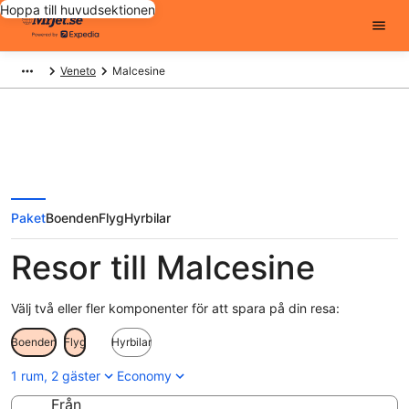
Hoppa till huvudsektionen
Veneto
Malcesine
Paket
Boenden
Flyg
Hyrbilar
Resor till Malcesine
Välj två eller fler komponenter för att spara på din resa:
Boenden
Flyg
Hyrbilar
1 rum, 2 gäster
Economy
Från