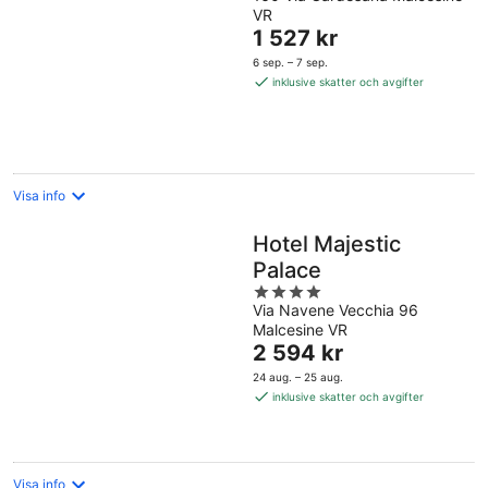
out
VR
of
Priset
1 527 kr
5
är
6 sep. – 7 sep.
1 527 kr
inklusive skatter och avgifter
per
natt
Visa info
Hotel Majestic
Palace
4
Via Navene Vecchia 96
out
Malcesine VR
of
Priset
2 594 kr
5
är
24 aug. – 25 aug.
2 594 kr
inklusive skatter och avgifter
per
natt
Visa info