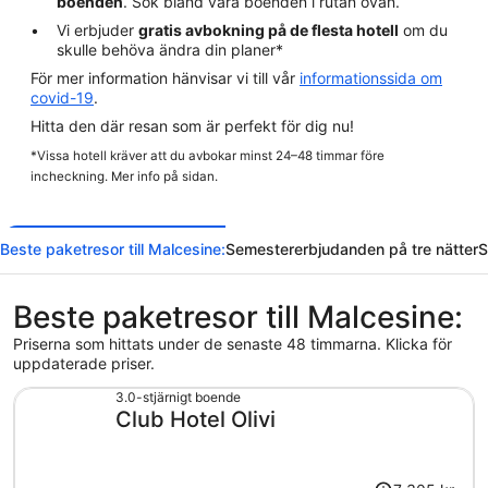
boenden
. Sök bland våra boenden i rutan ovan.
Vi erbjuder
gratis avbokning på de flesta hotell
om du
skulle behöva ändra din planer*
För mer information hänvisar vi till vår
informationssida om
covid-19
.
Hitta den där resan som är perfekt för dig nu!
*Vissa hotell kräver att du avbokar minst 24–48 timmar före
incheckning. Mer info på sidan.
Beste paketresor till Malcesine:
Semestererbjudanden på tre nätter
S
Beste paketresor till Malcesine:
Priserna som hittats under de senaste 48 timmarna. Klicka för
uppdaterade priser.
3.0-stjärnigt boende
Club Hotel Olivi
Priset