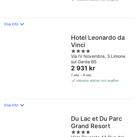
per
natt
Visa info
Hotel Leonardo da
Vinci
4
Via IV Novembre, 3 Limone
out
sul Garda BS
of
Priset
2 931 kr
5
är
7 sep. – 8 sep.
2 931 kr
inklusive skatter och avgifter
per
natt
Visa info
Du Lac et Du Parc
Grand Resort
4