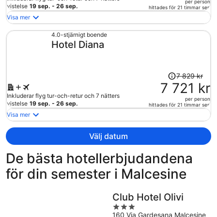
per person
235 kr
vistelse
19 sep. - 26 sep.
hittades för 21 timmar sen
och
Visa mer
är
nu
4.0-stjärnigt boende
Hotel Diana
10
257 kr
per
person
Priset
7 829 kr
var
7 721 kr
7
Inkluderar flyg tur-och-retur och 7 nätters
per person
829 kr
vistelse
19 sep. - 26 sep.
hittades för 21 timmar sen
och
Visa mer
är
nu
Välj datum
7
721 kr
De bästa hotellerbjudandena
per
för din semester i Malcesine
person
Club Hotel Olivi
3
160 Via Gardesana Malcesine