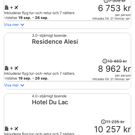
7 305 kr
var
6 753 kr
7
Inkluderar flyg tur-och-retur och 7 nätters
per person
305 kr
vistelse
19 sep. - 26 sep.
hittades för 21 timmar sen
och
Visa mer
är
nu
3.0-stjärnigt boende
Residence Alesi
6
753 kr
per
person
Priset
10 469 kr
var
8 962 kr
10
Inkluderar flyg tur-och-retur och 7 nätters
per person
469 kr
vistelse
19 sep. - 26 sep.
hittades för 21 timmar sen
och
Visa mer
är
nu
4.0-stjärnigt boende
Hotel Du Lac
8
962 kr
per
person
Priset
11 235 kr
var
10 257 kr
11
Inkluderar flyg tur-och-retur och 7 nätters