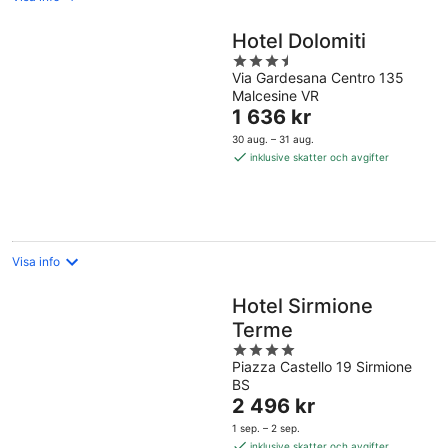
Hotel Dolomiti
3.5
Via Gardesana Centro 135
out
Malcesine VR
of
Priset
1 636 kr
5
är
30 aug. – 31 aug.
1 636 kr
inklusive skatter och avgifter
per
natt
Visa info
Hotel Sirmione
Terme
4
Piazza Castello 19 Sirmione
out
BS
of
Priset
2 496 kr
5
är
1 sep. – 2 sep.
2 496 kr
inklusive skatter och avgifter