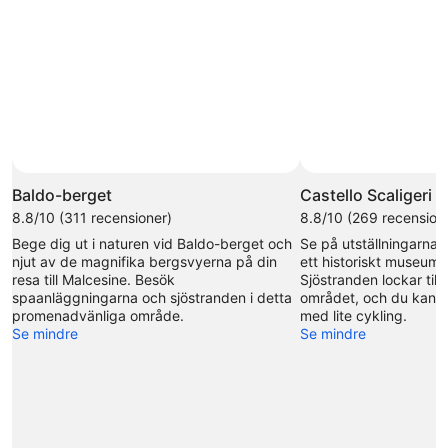
Foto av Dennis Donders
Foto
för
Baldo-berget
Castello Scaligeri
fritt
8.8/10 (311 recensioner)
8.8/10 (269 recension
bruk
Bege dig ut i naturen vid Baldo-berget och
Se på utställningarna p
av
njut av de magnifika bergsvyerna på din
ett historiskt museum d
Dennis
resa till Malcesine. Besök
Sjöstranden lockar till
Donders
spaanläggningarna och sjöstranden i detta
området, och du kan a
promenadvänliga område.
med lite cykling.
Se mindre
Se mindre