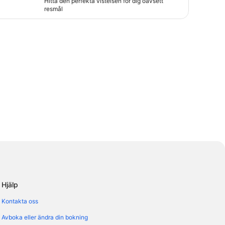
Hitta den perfekta vistelsen för dig oavsett
resmål
Hjälp
Kontakta oss
Avboka eller ändra din bokning