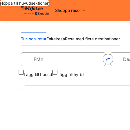
Hoppa till huvudsektionen
Shoppa resor
Tur-och-retur
Enkelresa
Resa med flera destinationer
Från
Destinatio
Lägg till boende
Lägg till hyrbil
Sök bland våra erbjudanden idag och res imorgon