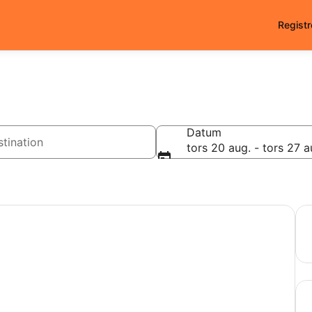
Registr
n
Datum
tors 20 aug. - tors 27 a
.
Spa
Hit