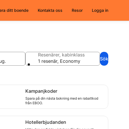
era ditt boende
Kontakta oss
Resor
Logga in
Resenärer, kabinklass
Sök
ug.
1 resenär, Economy
ra på din nästa bokning med en rabattkod från EBOO.
Kampanjkoder
Spara på din nästa bokning med en rabattkod
från EBOO.
ta den perfekta vistelsen för dig oavsett resmål
Hotellerbjudanden