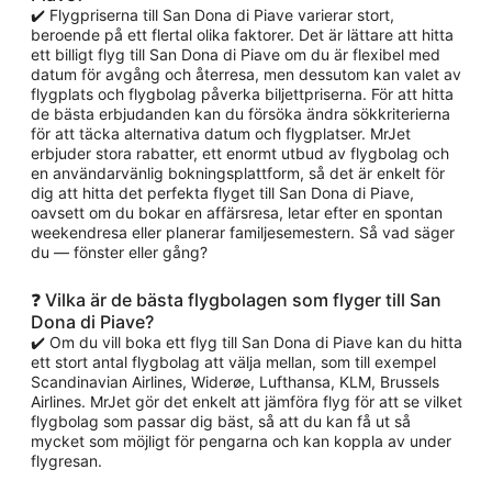
✔️ Flygpriserna till San Dona di Piave varierar stort,
beroende på ett flertal olika faktorer. Det är lättare att hitta
ett billigt flyg till San Dona di Piave om du är flexibel med
datum för avgång och återresa, men dessutom kan valet av
flygplats och flygbolag påverka biljettpriserna. För att hitta
de bästa erbjudanden kan du försöka ändra sökkriterierna
för att täcka alternativa datum och flygplatser. MrJet
erbjuder stora rabatter, ett enormt utbud av flygbolag och
en användarvänlig bokningsplattform, så det är enkelt för
dig att hitta det perfekta flyget till San Dona di Piave,
oavsett om du bokar en affärsresa, letar efter en spontan
weekendresa eller planerar familjesemestern. Så vad säger
du — fönster eller gång?
❓ Vilka är de bästa flygbolagen som flyger till San
Dona di Piave?
✔️ Om du vill boka ett flyg till San Dona di Piave kan du hitta
ett stort antal flygbolag att välja mellan, som till exempel
Scandinavian Airlines, Widerøe, Lufthansa, KLM, Brussels
Airlines. MrJet gör det enkelt att jämföra flyg för att se vilket
flygbolag som passar dig bäst, så att du kan få ut så
mycket som möjligt för pengarna och kan koppla av under
flygresan.