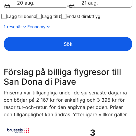
20 aug.
21 aug.
Lägg till boende
Lägg till bil
Endast direktflyg
1 resenär
Economy
Sök
Förslag på billiga flygresor till
San Dona di Piave
Priserna var tillgängliga under de sju senaste dagarna
och börjar på 2 167 kr för enkelflyg och 3 395 kr för
resor tur-och-retur, för den angivna perioden. Priser
och tillgänglighet kan ändras. Ytterligare villkor gäller.
Välj flyg med Brussels Airlines, med avresa fre 4 sep. från
3
3