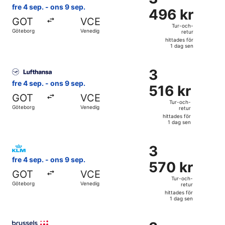
496 kr
fre 4 sep. - ons 9 sep.
sen
496 kr
Tur-
GOT
VCE
och-
Tur-och-
Göteborg
Venedig
retur
retur,
hittades för
hittades
1 dag sen
för
Välj flyg med Lufthansa, med avresa fre 4 sep. från Götebor
1
3
3
dag
516 kr
fre 4 sep. - ons 9 sep.
sen
516 kr
Tur-
GOT
VCE
och-
Tur-och-
Göteborg
Venedig
retur
retur,
hittades för
hittades
1 dag sen
för
Välj flyg med KLM, med avresa fre 4 sep. från Göteborg till
1
3
3
dag
570 kr
fre 4 sep. - ons 9 sep.
sen
570 kr
Tur-
GOT
VCE
och-
Tur-och-
Göteborg
Venedig
retur
retur,
hittades för
hittades
1 dag sen
för
Välj flyg med Brussels Airlines, med avresa fre 4 sep. från
1
3