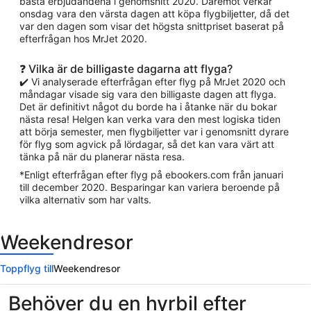
bästa erbjudandena i genomsnitt 2020. Däremot verkar
onsdag vara den värsta dagen att köpa flygbiljetter, då det
var den dagen som visar det högsta snittpriset baserat på
efterfrågan hos MrJet 2020.
❓ Vilka är de billigaste dagarna att flyga?
✔️ Vi analyserade efterfrågan efter flyg på MrJet 2020 och
måndagar visade sig vara den billigaste dagen att flyga.
Det är definitivt något du borde ha i åtanke när du bokar
nästa resa! Helgen kan verka vara den mest logiska tiden
att börja semester, men flygbiljetter var i genomsnitt dyrare
för flyg som agvick på lördagar, så det kan vara värt att
tänka på när du planerar nästa resa.
*Enligt efterfrågan efter flyg på ebookers.com från januari
till december 2020. Besparingar kan variera beroende på
vilka alternativ som har valts.
Weekendresor
Toppflyg till
Weekendresor
Behöver du en hyrbil efter