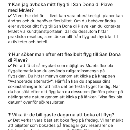
❓ Kan jag avboka mitt flyg till San Dona di Piave
med MrJet?
✔️ Vi vet hur det är — livet kan vara oberäkneligt, planer kan
ändras och du behöver flexibilitet. Om du behöver ändra
eller avboka ditt flyg till San Dona di Piave kan du kontakta
MrJet via kundtjänstportalen, där du dessutom hittar
praktiska resetips, som täcker allt från flyg och hyrbilar till
aktiviteter och hotell.
❓ Hur söker man efter ett flexibelt flyg till San Dona
di Piave?
✔️ För att få ut så mycket som möjligt av MrJets flexibla
flygalternativ kan du använda rullgardinsmenyn på
flygsidan. Du hittar menyn genom att klicka på knappen
"Avancerade alternativ". Härifrån kan du anpassa dina
sökinställningar för att hitta det perfekta flyget för dig. När
du har sökt efter ditt flyg kan du dessutom jämföra priser på
närliggande datum genom att klicka på länken "Visa flexibla
datum" ovanför sökresultaten.
❓ Vilka är de billigaste dagarna att boka ett flyg?
✔️ Det verkar vara bäst att boka flyg på fredag. Vi har märkt
att biljetter som bokades på fredagar gav resenärer de