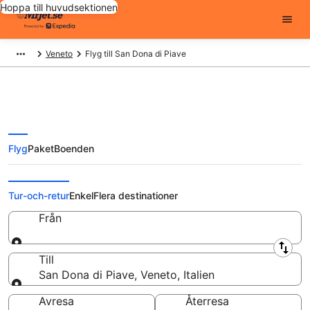
Hoppa till huvudsektionen
Veneto
Flyg till San Dona di Piave
Flyg
Paket
Boenden
Billiga flygbiljetter till San Dona di
Piave
Tur-och-retur
Enkel
Flera destinationer
Från
Från
Till
San Dona di Piave, Veneto, Italien
Till
Avresa
Återresa