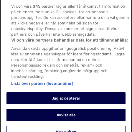
Allmänna regler och villkor (ej för Vrbo-bokningar)
Vi och våra
345
partner lagrar eller får åtkomst till information
på en enhet, som unika ID i cookies, för att behandla
Regler och villkor för Vrbo
personuppgifter. Du kan acceptera eller hantera dina val genom
Tillgänglighetsanpassning
att klicka nedan eller när som helst på sidan för
dataskyddspolicy. Dessa val kommer att signaleras till våra
Juridisk information/Kontakta oss
partners och påverkar inte webbläsningsdata.
Vi och våra partners behandlar data för att tillhandahålla:
Riktlinjer för innehåll och anmäla innehåll
Använda exakta uppgifter om geografisk positionering. Aktivt
läsa av enhetens egenskaper för identifieringsändamål. Lagra
Hjälp
och/eller få åtkomst till information på en enhet.
Kontakta oss
Personanpassad reklam och innehåll, reklam- och
innehållsmätning, forskning angående målgrupp och
Avboka eller ändra din bokning
tjänsteutveckling.
Boka ett flyg med flygbolagskredit
Lista över partner (leverantörer)
Återbetalningsprocess och tidslinjer
Jag accepterar
© 2026 Expedia, Inc., ett företag inom Expedia Group.
https://www.expediagroup.com/ Med ensamrätt. MrJet är ett
varumärke eller registrerat varumärke som tillhör Expedia, Inc.
Avvisa alla
Visa syften