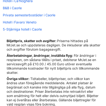
Hotell i Ca'Noghera
B&B i Caorle
Privata semesterbostäder i Caorle
Hotell i Favaro Veneto
5-Stjärniga hotell i Caorle
Hotell i Ca' Savio
Biljettpris, skatter och avgifter:
Priserna hittades på
Hotell i Caorle
MrJet.se och uppdateras dagligen. De inkluderar alla skatter
och avgifter förutom bagageavgift.
Hotell i Cavallino-Treporti
Återbetalningar, ändringar, inställda flyg:
För ändringar i
Hotell i Duna Verde
resplanen, om sådana tillåts i priset, debiterar MrJet.se en
serviceavgift på £10.00 / 45.00 Euro utöver eventuella
Hotell i Jesolo
tillkommande kostnader för nytt biljettpris och tillkommande
Hotell i Lido di Jesolo
skatter.
Övriga villkor:
Tidtabeller, biljettpriser, och villkor kan
Hotell i Noventa di Piave
ändras utan föregående meddelande. Antalet platser är
Hotell i Ottava Presa
begränsat och kanske inte tillgängliga på alla flyg, datum
och destinationer. Priser återbetalas inte retroaktivt eller
Hotell i Porto Santa Margherita
som ersättning för helt eller delvis outnyttjad biljett. Biljetter
kan ej överlåtas eller återbetalas. Gällande biljettregler för
Hotell i Portogruaro
vald resplan visas före bokning.