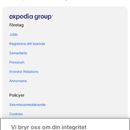
Hotell i Punta Sabbioni
Hotell i San Dona di Piave
Hotell i Summaga
Företag
Hotell i Torre di Mosto
Jobb
Hotell i Treviso
Registrera ditt boende
Hotell i Treviso
Samarbete
Pressrum
Investor Relations
Annonsera
Policyer
Sekretessmeddelande
Cookies
Användarvillkor
Vi bryr oss om din integritet