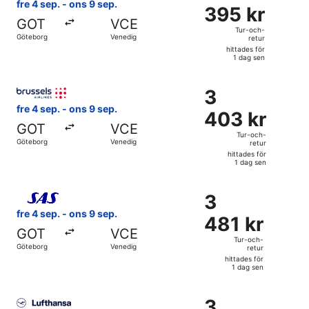
395 kr
fre 4 sep. - ons 9 sep.
395 kr
Tur-
GOT
VCE
och-
Tur-och-
Göteborg
Venedig
retur
retur,
hittades för
hittades
1 dag sen
för
Välj flyg med Brussels Airlines, med avresa fre 4 sep. från
1
3
3
dag
403 kr
fre 4 sep. - ons 9 sep.
sen
403 kr
Tur-
GOT
VCE
och-
Tur-och-
Göteborg
Venedig
retur
retur,
hittades för
hittades
1 dag sen
för
Välj flyg med Scandinavian Airlines, med avresa fre 4 sep. 
1
3
3
dag
481 kr
fre 4 sep. - ons 9 sep.
sen
481 kr
Tur-
GOT
VCE
och-
Tur-och-
Göteborg
Venedig
retur
retur,
hittades för
hittades
1 dag sen
för
Välj flyg med Lufthansa, med avresa fre 4 sep. från Götebor
1
3
3
dag