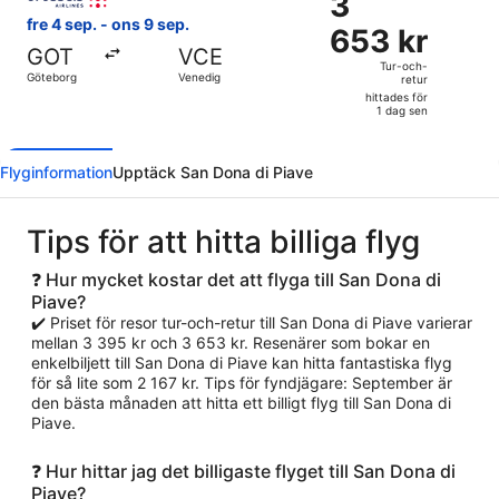
3
dag
653 kr
fre 4 sep. - ons 9 sep.
sen
653 kr
Tur-
GOT
VCE
och-
Tur-och-
Göteborg
Venedig
retur
retur,
hittades för
hittades
1 dag sen
för
1
Flyginformation
Upptäck San Dona di Piave
dag
sen
Tips för att hitta billiga flyg
❓ Hur mycket kostar det att flyga till San Dona di
Piave?
✔️ Priset för resor tur-och-retur till San Dona di Piave varierar
mellan 3 395 kr och 3 653 kr. Resenärer som bokar en
enkelbiljett till San Dona di Piave kan hitta fantastiska flyg
för så lite som 2 167 kr. Tips för fyndjägare: September är
den bästa månaden att hitta ett billigt flyg till San Dona di
Piave.
❓ Hur hittar jag det billigaste flyget till San Dona di
Piave?