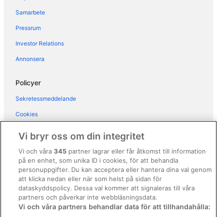
Hotell i Abiansemal
Samarbete
Hotell i Canggu
Pressrum
Hotell i Denpasar
Investor Relations
Hotell i Kaba-Kaba
Annonsera
Hotell i Kuta
Hotell i Legian
Policyer
Hotell i Nusa Dua
Sekretessmeddelande
Hotell i Padangsambian Klod
Cookies
Hotell i Pecatu
Användarvillkor
Vi bryr oss om din integritet
Hotell i Seminyak
Allmänna regler och villkor (ej för Vrbo-bokningar)
Vi och våra
345
partner lagrar eller får åtkomst till information
Hotell i Uluwatu
på en enhet, som unika ID i cookies, för att behandla
Regler och villkor för Vrbo
Hotell i Ungasan
personuppgifter. Du kan acceptera eller hantera dina val genom
Tillgänglighetsanpassning
att klicka nedan eller när som helst på sidan för
Hotell i Kartika Plaza
dataskyddspolicy. Dessa val kommer att signaleras till våra
Juridisk information/Kontakta oss
Hotell i Kuta Utara
partners och påverkar inte webbläsningsdata.
Vi och våra partners behandlar data för att tillhandahålla:
Riktlinjer för innehåll och anmäla innehåll
Hotell i Padonan