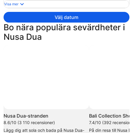
och
Visa mer
är
nu
Välj datum
16
Bo nära populära sevärdheter i
401 kr
per
Nusa Dua
person
Nusa Dua-stranden
Bali Collection Sh
8.6/10 (3 110 recensioner)
7.4/10 (392 recensione
Lägg dig att sola och bada på Nusa Dua-
På din resa till Nusa 