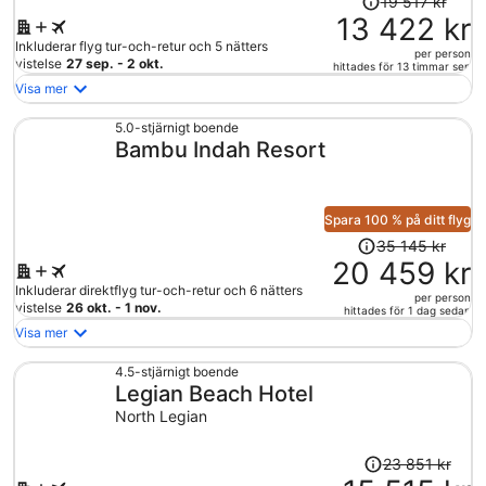
19 517 kr
var
13 422 kr
19
Inkluderar flyg tur-och-retur och 5 nätters
per person
517 kr
vistelse
27 sep. - 2 okt.
hittades för 13 timmar sen
och
Visa mer
är
nu
5.0-stjärnigt boende
Bambu Indah Resort
13
422 kr
per
person
Spara 100 % på ditt flyg
Priset
35 145 kr
var
20 459 kr
35
Inkluderar direktflyg tur-och-retur och 6 nätters
per person
145 kr
vistelse
26 okt. - 1 nov.
hittades för 1 dag sedan
och
Visa mer
är
nu
4.5-stjärnigt boende
Legian Beach Hotel
20
459 kr
North Legian
per
person
Priset
23 851 kr
var