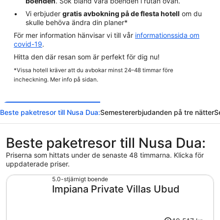
boenden
. Sök bland våra boenden i rutan ovan.
Vi erbjuder
gratis avbokning på de flesta hotell
om du
skulle behöva ändra din planer*
För mer information hänvisar vi till vår
informationssida om
covid-19
.
Hitta den där resan som är perfekt för dig nu!
*Vissa hotell kräver att du avbokar minst 24–48 timmar före
incheckning. Mer info på sidan.
Beste paketresor till Nusa Dua:
Semestererbjudanden på tre nätter
S
Beste paketresor till Nusa Dua:
Priserna som hittats under de senaste 48 timmarna. Klicka för
uppdaterade priser.
5.0-stjärnigt boende
Impiana Private Villas Ubud
Priset