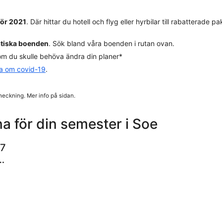
för 2021
. Där hittar du hotell och flyg eller hyrbilar till rabatterade
stiska boenden
. Sök bland våra boenden i rutan ovan.
m du skulle behöva ändra din planer*
da om covid-19
.
heckning. Mer info på sidan.
a för din semester i Soe
17
a