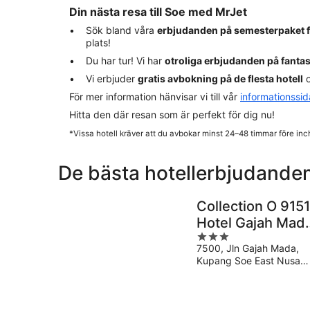
Din nästa resa till Soe med MrJet
Sök bland våra
erbjudanden på semesterpaket 
plats!
Du har tur! Vi har
otroliga erbjudanden på fanta
Vi erbjuder
gratis avbokning på de flesta hotell
o
För mer information hänvisar vi till vår
informationssi
Hitta den där resan som är perfekt för dig nu!
*Vissa hotell kräver att du avbokar minst 24–48 timmar före inc
De bästa hotellerbjudanden
Collection O 915
Hotel Gajah Mad
3
Soe
7500, Jln Gajah Mada,
out
Kupang Soe East Nusa
of
Tenggara
5