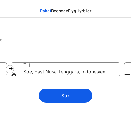
Paket
Boenden
Flyg
Hyrbilar
a:
Till
Soe, East Nusa Tenggara, Indonesien
Till
Sök