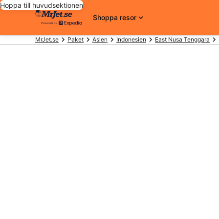
Hoppa till huvudsektionen
Shoppa resor
MrJet.se
Paket
Asien
Indonesien
East Nusa Tenggara