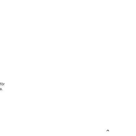
för
a.