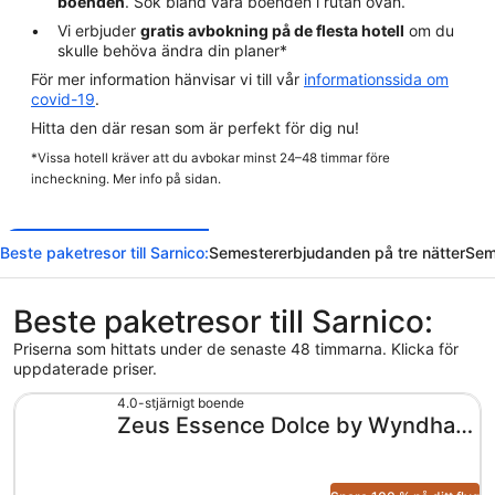
boenden
. Sök bland våra boenden i rutan ovan.
Vi erbjuder
gratis avbokning på de flesta hotell
om du
skulle behöva ändra din planer*
För mer information hänvisar vi till vår
informationssida om
covid-19
.
Hitta den där resan som är perfekt för dig nu!
*Vissa hotell kräver att du avbokar minst 24–48 timmar före
incheckning. Mer info på sidan.
Beste paketresor till Sarnico:
Semestererbjudanden på tre nätter
Sem
Beste paketresor till Sarnico:
Priserna som hittats under de senaste 48 timmarna. Klicka för
uppdaterade priser.
4.0-stjärnigt boende
Zeus Essence Dolce by Wyndham
Milan Malpensa