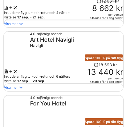
Priset
12 061 kr
var
8 662 kr
12
Inkluderar flyg tur-och-retur och 4 nätters
per person
061 kr
vistelse
17 sep. - 21 sep.
hittades för 1 dag sedan
och
Visa mer
är
nu
4.0-stjärnigt boende
Art Hotel Navigli
8
662 kr
Navigli
per
person
Spara 100 % på ditt flyg
Priset
18 593 kr
var
13 440 kr
18
Inkluderar flyg tur-och-retur och 6 nätters
per person
593 kr
vistelse
17 sep. - 23 sep.
hittades för 1 dag sedan
och
Visa mer
är
nu
4.0-stjärnigt boende
For You Hotel
13
440 kr
per
person
Spara 100 % på ditt flyg