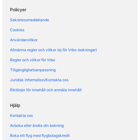
Hotell i Ome
Policyer
Hotell i Orio al Serio
Sekretessmeddelande
Hotell i Palazzolo sull'Oglio
Cookies
Hotell i Paratico
Användarvillkor
Hotell i Pisogne
Allmänna regler och villkor (ej för Vrbo-bokningar)
Hotell i Rovato
Regler och villkor för Vrbo
Hotell i Sale Marasino
Tillgänglighetsanpassning
Hotell i Sarnico
Juridisk information/Kontakta oss
Hotell i Selvino
Riktlinjer för innehåll och anmäla innehåll
Hotell i Solto Collina
Hotell i Sulzano
Hjälp
Hotell i Torbiato di Adro
Kontakta oss
Hotell i Torbole Casaglia
Avboka eller ändra din bokning
Hotell i Vigano San Martino
Boka ett flyg med flygbolagskredit
Lägenheter i Iseo