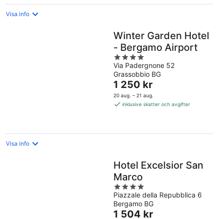
Visa info
Winter Garden Hotel
- Bergamo Airport
4
Via Padergnone 52
out
Grassobbio BG
of
Priset
1 250 kr
5
är
20 aug. – 21 aug.
1 250 kr
inklusive skatter och avgifter
per
natt
Visa info
Hotel Excelsior San
Marco
4
Piazzale della Repubblica 6
out
Bergamo BG
of
Priset
1 504 kr
5