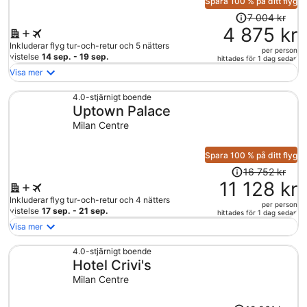
Spara 100 % på ditt flyg
Priset
7 004 kr
var
4 875 kr
7
Inkluderar flyg tur-och-retur och 5 nätters
per person
004 kr
vistelse
14 sep. - 19 sep.
hittades för 1 dag sedan
och
Visa mer
är
nu
4.0-stjärnigt boende
Uptown Palace
4
875 kr
Milan Centre
per
person
Spara 100 % på ditt flyg
Priset
16 752 kr
var
11 128 kr
16
Inkluderar flyg tur-och-retur och 4 nätters
per person
752 kr
vistelse
17 sep. - 21 sep.
hittades för 1 dag sedan
och
Visa mer
är
nu
4.0-stjärnigt boende
Hotel Crivi's
11
128 kr
Milan Centre
per
person