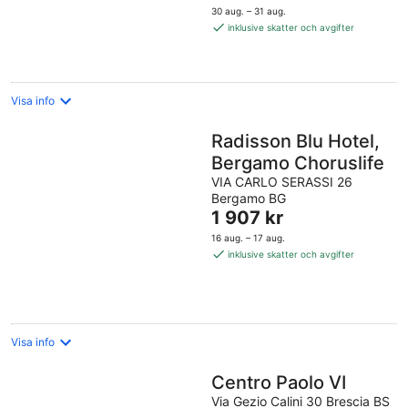
är
30 aug. – 31 aug.
1 504 kr
inklusive skatter och avgifter
per
natt
Visa info
Radisson Blu Hotel,
Bergamo Choruslife
VIA CARLO SERASSI 26
Bergamo BG
Priset
1 907 kr
är
16 aug. – 17 aug.
1 907 kr
inklusive skatter och avgifter
per
natt
Visa info
Centro Paolo VI
Via Gezio Calini 30 Brescia BS