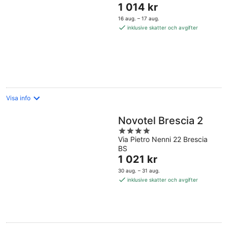
Priset
1 014 kr
är
16 aug. – 17 aug.
1 014 kr
inklusive skatter och avgifter
per
natt
Visa info
Novotel Brescia 2
4
Via Pietro Nenni 22 Brescia
out
BS
of
Priset
1 021 kr
5
är
30 aug. – 31 aug.
1 021 kr
inklusive skatter och avgifter
per
natt