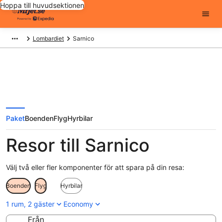
Hoppa till huvudsektionen
Lombardiet
Sarnico
Paket
Boenden
Flyg
Hyrbilar
Resor till Sarnico
Välj två eller fler komponenter för att spara på din resa:
Boenden
Flyg
Hyrbilar
1 rum, 2 gäster
Economy
Från