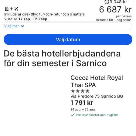
Priset
9 048 kr
var
6 687 kr
9
Inkluderar direktflyg tur-och-retur och 6 nätters
per person
048 kr
vistelse
17 sep. - 23 sep.
hittades för 1 dag sedan
och
Visa mer
är
nu
Välj datum
6
687 kr
De bästa hotellerbjudandena
per
för din semester i Sarnico
person
Cocca Hotel Royal
Thai SPA
4
Via Predore 75 Sarnico BG
out
Priset
1 791 kr
of
är
5
24 aug. – 25 aug.
1 791 kr
inklusive skatter och avgifter
per
natt