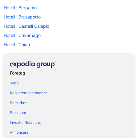
Hotell i Bergamo
Hotell i Brusaporto
Hotell i Castelli Calepio
Hotell i Cavernago
Hotell i Chiari
Hotell i Esmate
Hotell i Gardone Val Trompia
Hotell i Gorle
Företag
Hotell i Grassobbio
Jobb
Hotell i Iseo
Registrera ditt boende
Hotell i Lovere
Samarbete
Hotell i Marcheno
Pressrum
Hotell i Marone
Investor Relations
Hotell i Monte Isola
Annonsera
Hotell i Nembro