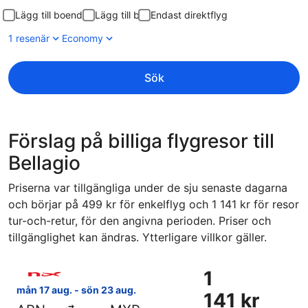
Lägg till boende
Lägg till bil
Endast direktflyg
1 resenär
Economy
Sök
Förslag på billiga flygresor till
Bellagio
Priserna var tillgängliga under de sju senaste dagarna
och börjar på 499 kr för enkelflyg och 1 141 kr för resor
tur-och-retur, för den angivna perioden. Priser och
tillgänglighet kan ändras. Ytterligare villkor gäller.
Välj flyg med Norwegian Air Sweden, med avresa mån 17 aug.
1
1
141 kr
mån 17 aug. - sön 23 aug.
141 kr
Tur-