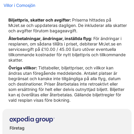
Villor i Comosjön
Hotell i Abbadia Lariana
Biljettpris, skatter och avgifter:
Priserna hittades på
Hotell i Argegno
MrJet.se och uppdateras dagligen. De inkluderar alla skatter
och avgifter förutom bagageavgift.
Hotell i Bellagio
Återbetalningar, ändringar, inställda flyg:
För ändringar i
Hotell i Bellano
resplanen, om sådana tillåts i priset, debiterar MrJet.se en
serviceavgift på £10.00 / 45.00 Euro utöver eventuella
Hotell i Colonno
tillkommande kostnader för nytt biljettpris och tillkommande
Hotell i Cremia
skatter.
Övriga villkor:
Tidtabeller, biljettpriser, och villkor kan
Hotell i Dervio
ändras utan föregående meddelande. Antalet platser är
Hotell i Fiumelatte
begränsat och kanske inte tillgängliga på alla flyg, datum
och destinationer. Priser återbetalas inte retroaktivt eller
Hotell i Griante
som ersättning för helt eller delvis outnyttjad biljett. Biljetter
kan ej överlåtas eller återbetalas. Gällande biljettregler för
Hotell i Lezzeno
vald resplan visas före bokning.
Hotell i Lierna
Hotell i Mandello del Lario
Hotell i Menaggio
Företag
Hotell i Nesso