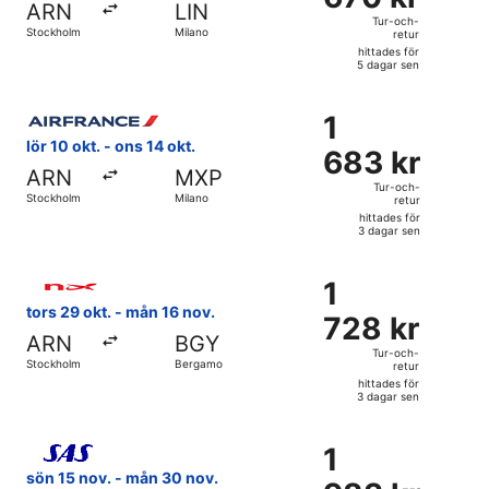
ARN
LIN
och-
Tur-och-
Stockholm
Milano
retur
retur,
hittades för
hittades
5 dagar sen
för
Välj flyg med Air France, med avresa lör 10 okt. från Stock
5
1
1
dagar
683 kr
lör 10 okt. - ons 14 okt.
sen
683 kr
Tur-
ARN
MXP
och-
Tur-och-
Stockholm
Milano
retur
retur,
hittades för
hittades
3 dagar sen
för
Välj flyg med Norwegian Air Sweden, med avresa tors 29 ok
3
1
1
dagar
728 kr
tors 29 okt. - mån 16 nov.
sen
728 kr
Tur-
ARN
BGY
och-
Tur-och-
Stockholm
Bergamo
retur
retur,
hittades för
hittades
3 dagar sen
för
Välj flyg med Scandinavian Airlines, med avresa sön 15 nov
3
1
1
dagar
983 kr
sön 15 nov. - mån 30 nov.
sen