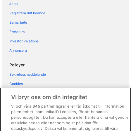
Jobb
Hotell i Oliveto Lario
Registrera ditt boende
Hotell i Perledo
Samarbete
Hotell i Sala Comacina
Pressrum
Hotell i San Pietro Sovera
Hotell i San Siro
Investor Relations
Hotell i Santa Maria Rezzonico
Annonsera
Hotell i Tremezzina
Policyer
Hotell i Varenna
Sekretessmeddelande
Cookies
Användarvillkor
Vi bryr oss om din integritet
Allmänna regler och villkor (ej för Vrbo-bokningar)
Vi och våra
345
partner lagrar eller får åtkomst till information
på en enhet, som unika ID i cookies, för att behandla
Regler och villkor för Vrbo
personuppgifter. Du kan acceptera eller hantera dina val genom
Tillgänglighetsanpassning
att klicka nedan eller när som helst på sidan för
dataskyddspolicy. Dessa val kommer att signaleras till våra
Juridisk information/Kontakta oss