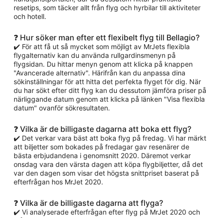
resetips, som täcker allt från flyg och hyrbilar till aktiviteter
och hotell.
❓ Hur söker man efter ett flexibelt flyg till Bellagio?
✔️ För att få ut så mycket som möjligt av MrJets flexibla
flygalternativ kan du använda rullgardinsmenyn på
flygsidan. Du hittar menyn genom att klicka på knappen
"Avancerade alternativ". Härifrån kan du anpassa dina
sökinställningar för att hitta det perfekta flyget för dig. När
du har sökt efter ditt flyg kan du dessutom jämföra priser på
närliggande datum genom att klicka på länken "Visa flexibla
datum" ovanför sökresultaten.
❓ Vilka är de billigaste dagarna att boka ett flyg?
✔️ Det verkar vara bäst att boka flyg på fredag. Vi har märkt
att biljetter som bokades på fredagar gav resenärer de
bästa erbjudandena i genomsnitt 2020. Däremot verkar
onsdag vara den värsta dagen att köpa flygbiljetter, då det
var den dagen som visar det högsta snittpriset baserat på
efterfrågan hos MrJet 2020.
❓ Vilka är de billigaste dagarna att flyga?
✔️ Vi analyserade efterfrågan efter flyg på MrJet 2020 och