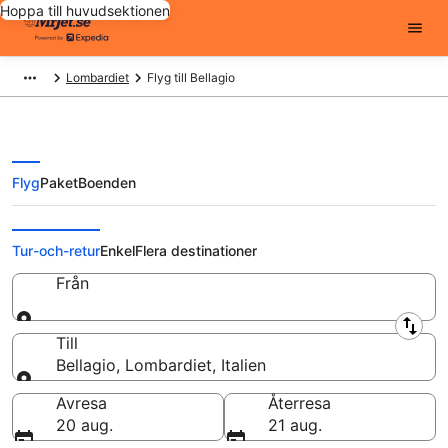
Hoppa till huvudsektionen
Lombardiet
Flyg till Bellagio
Flyg
Paket
Boenden
Billiga flygbiljetter till Bellagio
Tur-och-retur
Enkel
Flera destinationer
Från
Från
Till
Bellagio, Lombardiet, Italien
Till
Avresa
Återresa
20 aug.
21 aug.