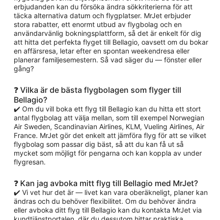
erbjudanden kan du försöka ändra sökkriterierna för att
täcka alternativa datum och flygplatser. MrJet erbjuder
stora rabatter, ett enormt utbud av flygbolag och en
användarvänlig bokningsplattform, så det är enkelt för dig
att hitta det perfekta flyget till Bellagio, oavsett om du bokar
en affärsresa, letar efter en spontan weekendresa eller
planerar familjesemestern. Så vad säger du — fönster eller
gång?
❓ Vilka är de bästa flygbolagen som flyger till
Bellagio?
✔️ Om du vill boka ett flyg till Bellagio kan du hitta ett stort
antal flygbolag att välja mellan, som till exempel Norwegian
Air Sweden, Scandinavian Airlines, KLM, Vueling Airlines, Air
France. MrJet gör det enkelt att jämföra flyg för att se vilket
flygbolag som passar dig bäst, så att du kan få ut så
mycket som möjligt för pengarna och kan koppla av under
flygresan.
❓ Kan jag avboka mitt flyg till Bellagio med MrJet?
✔️ Vi vet hur det är — livet kan vara oberäkneligt, planer kan
ändras och du behöver flexibilitet. Om du behöver ändra
eller avboka ditt flyg till Bellagio kan du kontakta MrJet via
kundtjänstportalen, där du dessutom hittar praktiska