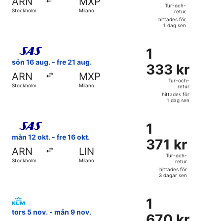
ARN
MXP
och-
Tur-och-
Stockholm
Milano
retur
retur,
hittades för
hittades
1 dag sen
för
Välj flyg med Scandinavian Airlines, med avresa sön 16 aug.
1
1
1
dag
333 kr
sön 16 aug. - fre 21 aug.
sen
333 kr
Tur-
ARN
MXP
och-
Tur-och-
Stockholm
Milano
retur
retur,
hittades för
hittades
1 dag sen
för
Välj flyg med Scandinavian Airlines, med avresa mån 12 okt.
1
1
1
dag
371 kr
mån 12 okt. - fre 16 okt.
sen
371 kr
Tur-
ARN
LIN
och-
Tur-och-
Stockholm
Milano
retur
retur,
hittades för
hittades
3 dagar sen
för
Välj flyg med KLM, med avresa tors 5 nov. från Stockholm t
3
1
1
dagar
670 kr
tors 5 nov. - mån 9 nov.
sen
670 kr
Tur-