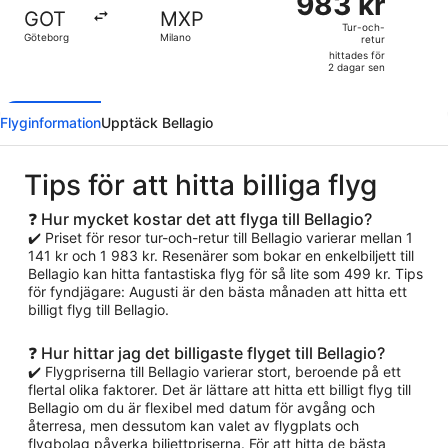
983 kr
Tur-
GOT
MXP
och-
Tur-och-
Göteborg
Milano
retur
retur,
hittades för
hittades
2 dagar sen
för
2
Flyginformation
Upptäck Bellagio
dagar
sen
Tips för att hitta billiga flyg
❓ Hur mycket kostar det att flyga till Bellagio?
✔️ Priset för resor tur-och-retur till Bellagio varierar mellan 1
141 kr och 1 983 kr. Resenärer som bokar en enkelbiljett till
Bellagio kan hitta fantastiska flyg för så lite som 499 kr. Tips
för fyndjägare: Augusti är den bästa månaden att hitta ett
billigt flyg till Bellagio.
❓ Hur hittar jag det billigaste flyget till Bellagio?
✔️ Flygpriserna till Bellagio varierar stort, beroende på ett
flertal olika faktorer. Det är lättare att hitta ett billigt flyg till
Bellagio om du är flexibel med datum för avgång och
återresa, men dessutom kan valet av flygplats och
flygbolag påverka biljettpriserna. För att hitta de bästa