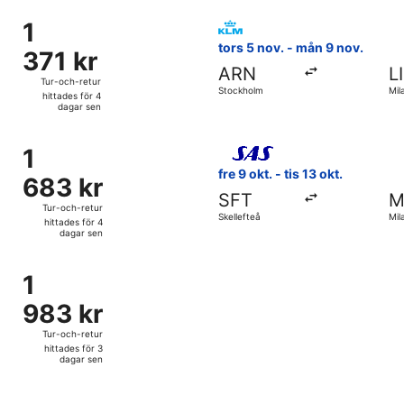
för
ån 12 okt. från Stockholm till Milano, med återresa fre 16 ok
Välj flyg med KLM, med avresa
9
1
1
timmar
371 kr
tors 5 nov. - mån 9 nov.
371 kr
sen
Tur-
ARN
L
och-
Tur-och-retur
Stockholm
Mil
retur,
hittades för 4
dagar sen
hittades
för
från Stockholm till Milano, med återresa ons 14 okt., till pri
Välj flyg med Scandinavian Air
4
1
1
dagar
683 kr
fre 9 okt. - tis 13 okt.
683 kr
sen
Tur-
SFT
M
och-
Tur-och-retur
Skellefteå
Mil
retur,
hittades för 4
dagar sen
hittades
för
ön 15 nov. från Göteborg till Milano, med återresa mån 30 no
4
1
1
dagar
983 kr
983 kr
sen
Tur-
och-
Tur-och-retur
retur,
hittades för 3
dagar sen
hittades
för