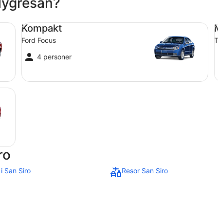
flygresan?
Kompakt Ford Focus
Me
Kompakt
Ford Focus
T
4 personer
ro
 i San Siro
Resor San Siro