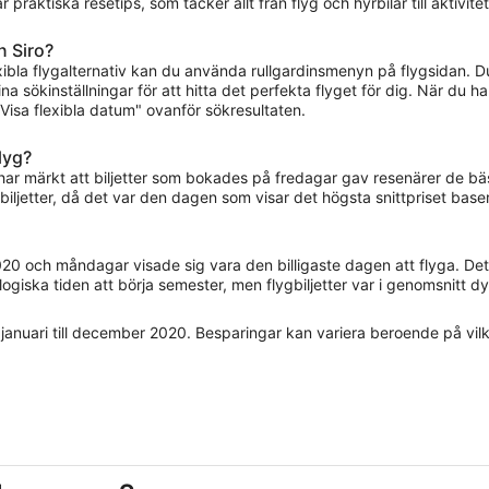
raktiska resetips, som täcker allt från flyg och hyrbilar till aktivitet
n Siro?
lexibla flygalternativ kan du använda rullgardinsmenyn på flygsidan.
a sökinställningar för att hitta det perfekta flyget för dig. När du ha
isa flexibla datum" ovanför sökresultaten.
flyg?
i har märkt att biljetter som bokades på fredagar gav resenärer de 
iljetter, då det var den dagen som visar det högsta snittpriset base
020 och måndagar visade sig vara den billigaste dagen att flyga. Det 
giska tiden att börja semester, men flygbiljetter var i genomsnitt dy
 januari till december 2020. Besparingar kan variera beroende på vilk