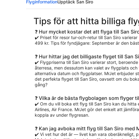
Flyginformation
Upptäck San Siro
Tips för att hitta billiga fl
❓ Hur mycket kostar det att flyga till San Sir
✔️ Priset för resor tur-och-retur till San Siro varier
499 kr. Tips för fyndjägare: September är den bästa m
❓ Hur hittar jag det billigaste flyget till San S
✔️ Flygpriserna till San Siro varierar stort, beroende 
återresa, men dessutom kan valet av flygplats och f
alternativa datum och flygplatser. MrJet erbjuder s
det perfekta flyget till San Siro, oavsett om du bo
gång?
❓ Vilka är de bästa flygbolagen som flyger til
✔️ Om du vill boka ett flyg till San Siro kan du hitt
Airlines, Air France. MrJet gör det enkelt att jämfö
koppla av under flygresan.
❓ Kan jag avboka mitt flyg till San Siro med 
✔️ Vi vet hur det är — livet kan vara oberäkneligt, 