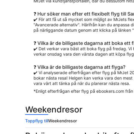
MrJet via kundtjänstportalen, där du dessutom hittar p
❓ Hur söker man efter ett flexibelt flyg till Sa
✔️ För att få ut så mycket som möjligt av MrJets f
"Avancerade alternativ". Härifrån kan du anpassa din
på närliggande datum genom att klicka på länken "V
❓ Vilka är de billigaste dagarna att boka ett 
✔️ Det verkar vara bäst att boka flyg på fredag. V
verkar onsdag vara den värsta dagen att köpa flygb
❓ Vilka är de billigaste dagarna att flyga?
✔️ Vi analyserade efterfrågan efter flyg på MrJet 2
bokar nästa resa! Helgen kan verka vara den mest lo
vara värt att tänka på när du planerar nästa resa.
*Enligt efterfrågan efter flyg på ebookers.com från
Weekendresor
Toppflyg till
Weekendresor