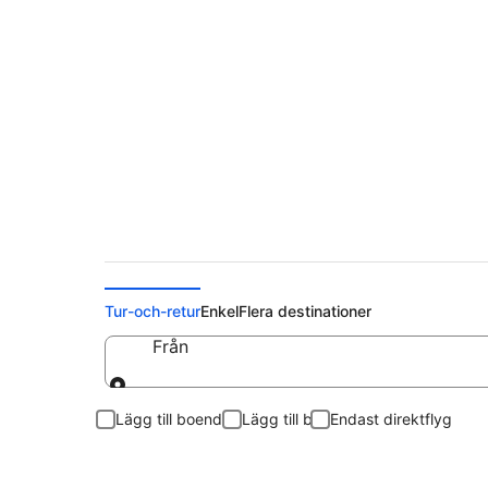
Billiga flygbiljetter t
Tur-och-retur
Enkel
Flera destinationer
Från
Från
Lägg till boende
Lägg till bil
Endast direktflyg