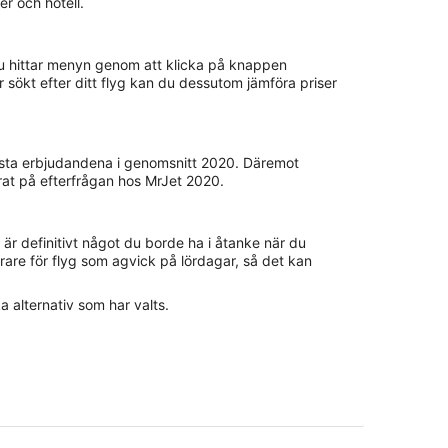
er och hotell.
 Du hittar menyn genom att klicka på knappen
r sökt efter ditt flyg kan du dessutom jämföra priser
bästa erbjudandena i genomsnitt 2020. Däremot
rat på efterfrågan hos MrJet 2020.
är definitivt något du borde ha i åtanke när du
rare för flyg som agvick på lördagar, så det kan
a alternativ som har valts.