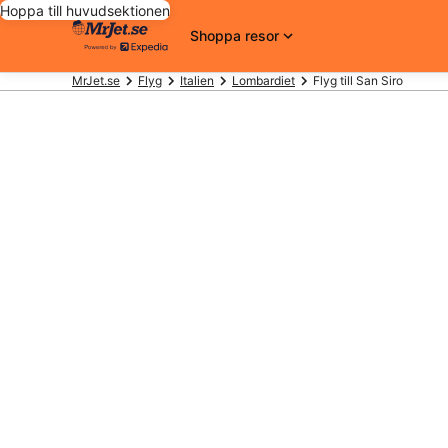
Hoppa till huvudsektionen
Shoppa resor
MrJet.se
Flyg
Italien
Lombardiet
Flyg till San Siro