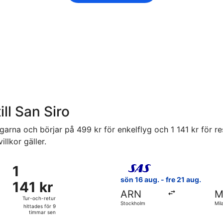
ill San Siro
agarna och börjar på 499 kr för enkelflyg och 1 141 kr för r
illkor gäller.
ån 7 sep. från Stockholm till Milano, med återresa fre 11 se
Välj flyg med Scandinavian Ai
1
1
141 kr
sön 16 aug. - fre 21 aug.
141 kr
Tur-
ARN
M
och-
Tur-och-retur
Stockholm
Mil
retur,
hittades för 9
timmar sen
hittades