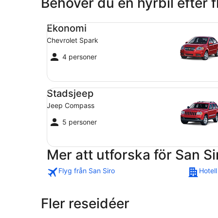
Behöver du en hyrbil efter 
Ekonomi Chevrolet Spark
Ekonomi
Chevrolet Spark
4 personer
Stadsjeep Jeep Compass
Stadsjeep
Jeep Compass
5 personer
Mer att utforska för San Si
Flyg från San Siro
Hotell
Fler reseidéer