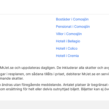
Bostäder i Comosjön
Pensionat i Comosjön
Villor i Comosjön
Hotell i Bellagio
Hotell i Colico
Hotell i Cremia
Hotell i Domaso
 MrJet.se och uppdateras dagligen. De inkluderar alla skatter och av
Hotell i Griante
gar i resplanen, om sådana tillåts i priset, debiterar MrJet.se en ser
Hotell i Lierna
ommande skatter.
 kan ändras utan föregående meddelande. Antalet platser är begränsat 
Hotell i Menaggio
om ersättning för helt eller delvis outnyttjad biljett. Biljetter kan ej öv
Hotell i Perledo
Hotell i San Pietro Sovera
Hotell i Santa Maria Rezzonico