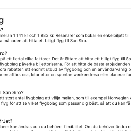
3
dagar
sen
yg
o?
ar mellan 1 141 kr och 1 983 kr. Resenärer som bokar en enkelbiljett till
ånaden att hitta ett billigt flyg till San Siro.
iro?
på ett flertal olika faktorer. Det är lättare att hitta ett billigt flyg t
lygbolag påverka biljettpriserna. För att hitta de bästa erbjudanden 
tora rabatter, ett enormt utbud av flygbolag och en användarvänlig bok
kar en affärsresa, letar efter en spontan weekendresa eller planerar f
l San Siro?
a ett stort antal flygbolag att välja mellan, som till exempel Norwegia
ra flyg för att se vilket flygbolag som passar dig bäst, så att du kan
MrJet?
planer kan ändras och du behöver flexibilitet. Om du behöver ändra ell