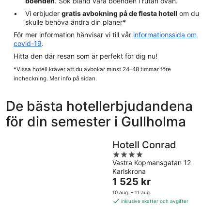
boenden
. Sök bland våra boenden i rutan ovan.
Vi erbjuder
gratis avbokning på de flesta hotell
om du
skulle behöva ändra din planer*
För mer information hänvisar vi till vår
informationssida om
covid-19
.
Hitta den där resan som är perfekt för dig nu!
*Vissa hotell kräver att du avbokar minst 24–48 timmar före
incheckning. Mer info på sidan.
De bästa hotellerbjudandena
för din semester i Gullholma
Hotell Conrad
4
Vastra Kopmansgatan 12
out
Karlskrona
of
Priset
1 525 kr
5
är
10 aug. – 11 aug.
1 525 kr
inklusive skatter och avgifter
per