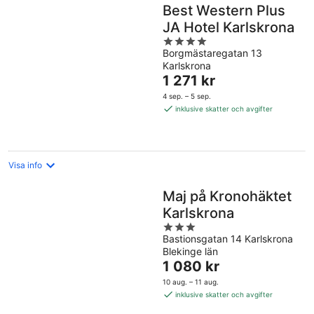
Best Western Plus
JA Hotel Karlskrona
4
Borgmästaregatan 13
out
Karlskrona
of
Priset
1 271 kr
5
är
4 sep. – 5 sep.
1 271 kr
inklusive skatter och avgifter
per
natt
Visa info
Maj på Kronohäktet
Karlskrona
3
Bastionsgatan 14 Karlskrona
out
Blekinge län
of
Priset
1 080 kr
5
är
10 aug. – 11 aug.
1 080 kr
inklusive skatter och avgifter
per