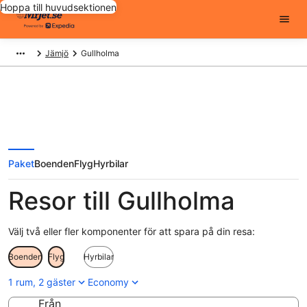
Hoppa till huvudsektionen
Jämjö
Gullholma
Paket
Boenden
Flyg
Hyrbilar
Resor till Gullholma
Välj två eller fler komponenter för att spara på din resa:
Boenden
Flyg
Hyrbilar
1 rum, 2 gäster
Economy
Från