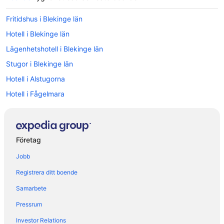
Fritidshus i Blekinge län
Hotell i Blekinge län
Lägenhetshotell i Blekinge län
Stugor i Blekinge län
Hotell i Alstugorna
Hotell i Fågelmara
Hotell i Gullholma
Hotell i Johannishus
Hotell i närheten av Karlskrona centralstation
Företag
Hotell i Karlskrona
Jobb
Hotell i Kropp
Registrera ditt boende
Hotell i Listerby
Samarbete
Hotell i Lyckeby
Pressrum
Hotell i Nättraby
Investor Relations