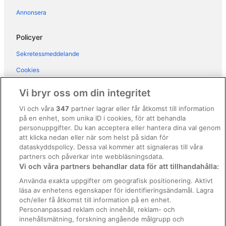
Hotell i Östra Karsbo
Annonsera
Hotell i Ramdala
Hotell i Rödeby
Policyer
Hotell i Sandhamn
Sekretessmeddelande
Hotell i Sjuhalla
Cookies
Hotell i Sturkö
Användarvillkor
Vi bryr oss om din integritet
Hotell i Torhamn
Allmänna regler och villkor (ej för Vrbo-bokningar)
Vi och våra
347
partner lagrar eller får åtkomst till information
Hotell i Tving
på en enhet, som unika ID i cookies, för att behandla
Regler och villkor för Vrbo
Husvagnscampingar i Karlskrona
personuppgifter. Du kan acceptera eller hantera dina val genom
Tillgänglighetsanpassning
att klicka nedan eller när som helst på sidan för
Pensionat i Sturkö
dataskyddspolicy. Dessa val kommer att signaleras till våra
Juridisk information/Kontakta oss
partners och påverkar inte webbläsningsdata.
Vi och våra partners behandlar data för att tillhandahålla:
Riktlinjer för innehåll och anmäla innehåll
Använda exakta uppgifter om geografisk positionering. Aktivt
läsa av enhetens egenskaper för identifieringsändamål. Lagra
Hjälp
och/eller få åtkomst till information på en enhet.
Kontakta oss
Personanpassad reklam och innehåll, reklam- och
innehållsmätning, forskning angående målgrupp och
Avboka eller ändra din bokning