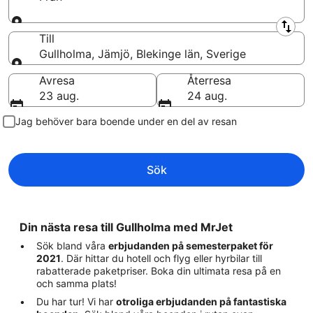
Från
Till
Gullholma, Jämjö, Blekinge län, Sverige
Till
Avresa
Återresa
23 aug.
24 aug.
Jag behöver bara boende under en del av resan
Sök
Din nästa resa till Gullholma med MrJet
Sök bland våra
erbjudanden på semesterpaket för
2021
. Där hittar du hotell och flyg eller hyrbilar till
rabatterade paketpriser. Boka din ultimata resa på en
och samma plats!
Du har tur! Vi har
otroliga erbjudanden på fantastiska