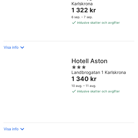
Karlskrona
of
Priset
1 322 kr
5
är
6 sep. – 7 sep.
1 322 kr
inklusive skatter och avgifter
per
natt
Visa info
Hotell Aston
3
Landbrogatan 1 Karlskrona
out
Priset
1 340 kr
of
är
5
10 aug. – 11 aug.
1 340 kr
inklusive skatter och avgifter
per
natt
Visa info