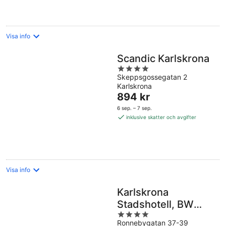
natt
Visa info
Scandic Karlskrona
4
Skeppsgossegatan 2
out
Karlskrona
of
Priset
894 kr
5
är
6 sep. – 7 sep.
894 kr
inklusive skatter och avgifter
per
natt
Visa info
Karlskrona
Stadshotell, BW
4
Signature Collection
Ronnebygatan 37-39
out