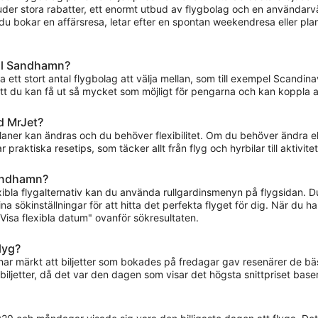
uder stora rabatter, ett enormt utbud av flygbolag och en användarvän
 du bokar en affärsresa, letar efter en spontan weekendresa eller pl
ill Sandhamn?
a ett stort antal flygbolag att välja mellan, som till exempel Scandina
 att du kan få ut så mycket som möjligt för pengarna och kan koppla 
d MrJet?
 planer kan ändras och du behöver flexibilitet. Om du behöver ändra e
raktiska resetips, som täcker allt från flyg och hyrbilar till aktivitet
 Sandhamn?
lexibla flygalternativ kan du använda rullgardinsmenyn på flygsidan.
a sökinställningar för att hitta det perfekta flyget för dig. När du ha
isa flexibla datum" ovanför sökresultaten.
flyg?
i har märkt att biljetter som bokades på fredagar gav resenärer de 
iljetter, då det var den dagen som visar det högsta snittpriset base