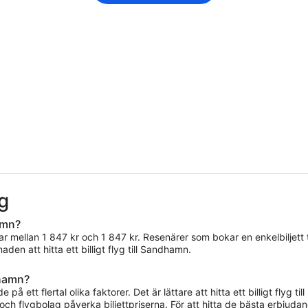
yg
amn?
rar mellan 1 847 kr och 1 847 kr. Resenärer som bokar en enkelbiljett t
en att hitta ett billigt flyg till Sandhamn.
ndhamn?
e på ett flertal olika faktorer. Det är lättare att hitta ett billigt fl
ch flygbolag påverka biljettpriserna. För att hitta de bästa erbjudan