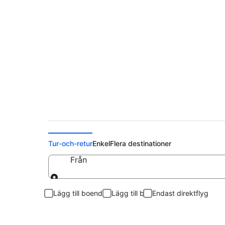
Billiga flygbiljetter
Tur-och-retur
Enkel
Flera destinationer
Från
Från
Lägg till boende
Lägg till bil
Endast direktflyg