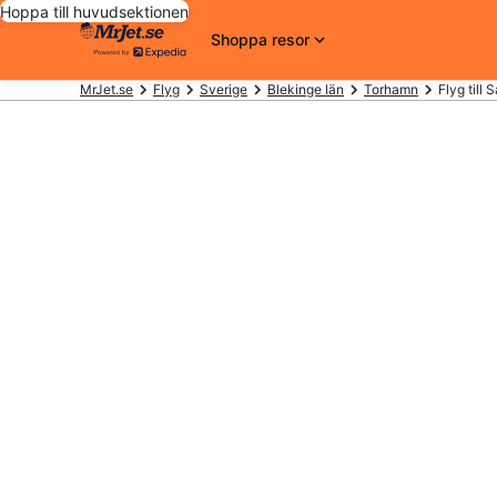
Hoppa till huvudsektionen
Shoppa resor
MrJet.se
Flyg
Sverige
Blekinge län
Torhamn
Flyg till