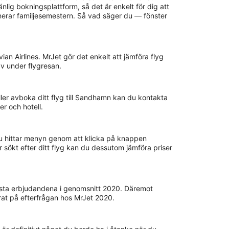
lig bokningsplattform, så det är enkelt för dig att
anerar familjesemestern. Så vad säger du — fönster
vian Airlines. MrJet gör det enkelt att jämföra flyg
av under flygresan.
ller avboka ditt flyg till Sandhamn kan du kontakta
er och hotell.
 Du hittar menyn genom att klicka på knappen
r sökt efter ditt flyg kan du dessutom jämföra priser
bästa erbjudandena i genomsnitt 2020. Däremot
rat på efterfrågan hos MrJet 2020.