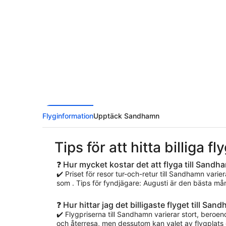
Flyginformation
Upptäck Sandhamn
Tips för att hitta billiga fl
❓ Hur mycket kostar det att flyga till Sandh
✔️ Priset för resor tur-och-retur till Sandhamn varie
som . Tips för fyndjägare: Augusti är den bästa månad
❓ Hur hittar jag det billigaste flyget till Sa
✔️ Flygpriserna till Sandhamn varierar stort, beroend
och återresa, men dessutom kan valet av flygplats o