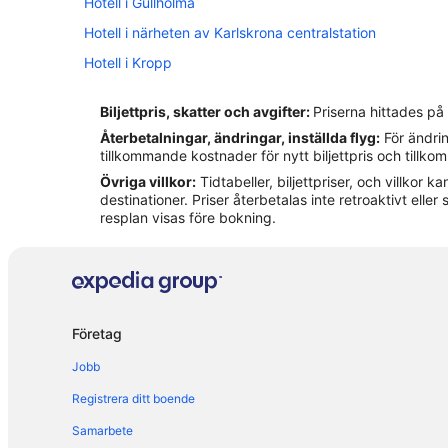
Hotell i Gullholma
Hotell i närheten av Karlskrona centralstation
Hotell i Kropp
Hotell i Lyckeby
Biljettpris, skatter och avgifter:
Priserna hittades på
Hotell i Östra Karsbo
Återbetalningar, ändringar, inställda flyg:
För ändrin
Hotell i Rödeby
tillkommande kostnader för nytt biljettpris och tillk
Övriga villkor:
Tidtabeller, biljettpriser, och villkor
Hotell i Sjuhalla
destinationer. Priser återbetalas inte retroaktivt eller s
Hotell i Torhamn
resplan visas före bokning.
Pensionat i Sturkö
Företag
Jobb
Registrera ditt boende
Samarbete