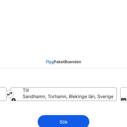
 till Sandhamn
Flyg
Paket
Boenden
Till
Sandhamn, Torhamn, Blekinge län, Sverige
Till
Sök