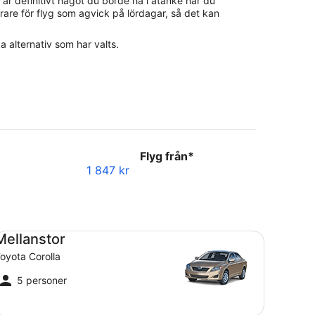
är definitivt något du borde ha i åtanke när du
rare för flyg som agvick på lördagar, så det kan
a alternativ som har valts.
Flyg från*
1 847 kr
llanstor Toyota Corolla
Mellanstor
oyota Corolla
5 personer