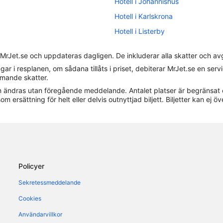
Hotell i Johannishus
Hotell i Karlskrona
Hotell i Listerby
Hotell i Nättraby
 MrJet.se och uppdateras dagligen. De inkluderar alla skatter och av
Hotell i Ramdala
gar i resplanen, om sådana tillåts i priset, debiterar MrJet.se en ser
Hotell i Sandhamn
ommande skatter.
 kan ändras utan föregående meddelande. Antalet platser är begränsat 
Hotell i Sturkö
om ersättning för helt eller delvis outnyttjad biljett. Biljetter kan ej öv
Husvagnscampingar i Karlskrona
Policyer
Sekretessmeddelande
Cookies
Användarvillkor