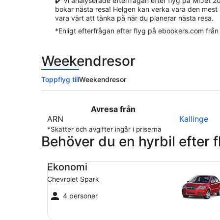
✔️ Vi analyserade efterfrågan efter flyg på MrJet 2
bokar nästa resa! Helgen kan verka vara den mest lo
vara värt att tänka på när du planerar nästa resa.
*Enligt efterfrågan efter flyg på ebookers.com från
Weekendresor
Toppflyg till
Weekendresor
Avresa från
ARN
Kallinge
*Skatter och avgifter ingår i priserna
Behöver du en hyrbil efter 
Ekonomi Chevrolet Spark
Ekonomi
Chevrolet Spark
4 personer