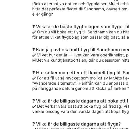
täcka alternativa datum och flygplatser. MrJet erbj
hitta det perfekta flyget till Sandhamn, oavsett om
eller gång?
❓ Vilka är de bästa flygbolagen som flyger t
✔️ Om du vill boka ett flyg till Sandhamn kan du hitt
för att se vilket flygbolag som passar dig bäst, så
❓ Kan jag avboka mitt flyg till Sandhamn me
✔️ Vi vet hur det är — livet kan vara oberäkneligt,
MrJet via kundtjänstportalen, där du dessutom hittar p
❓ Hur söker man efter ett flexibelt flyg till
✔️ För att få ut så mycket som möjligt av MrJets f
"Avancerade alternativ". Härifrån kan du anpassa din
på närliggande datum genom att klicka på länken "V
❓ Vilka är de billigaste dagarna att boka ett 
✔️ Det verkar vara bäst att boka flyg på fredag. V
verkar onsdag vara den värsta dagen att köpa flygb
❓ Vilka är de billigaste dagarna att flyga?