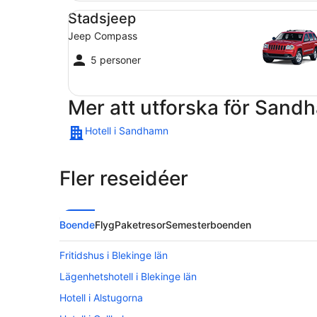
Stadsjeep Jeep Compass
Stadsjeep
Jeep Compass
5 personer
Mer att utforska för Sand
Hotell i Sandhamn
Fler reseidéer
Boende
Flyg
Paketresor
Semesterboenden
Fritidshus i Blekinge län
Lägenhetshotell i Blekinge län
Hotell i Alstugorna