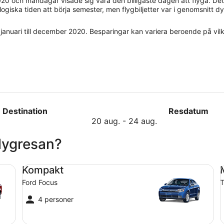
020 och måndagar visade sig vara den billigaste dagen att flyga. Det 
giska tiden att börja semester, men flygbiljetter var i genomsnitt dy
 januari till december 2020. Besparingar kan variera beroende på vilk
Destination
Resdatum
augusti
20 aug.
-
24 aug.
20
flygresan?
till
augusti
24
Kompakt Ford Focus
Me
Kompakt
Ford Focus
T
4 personer