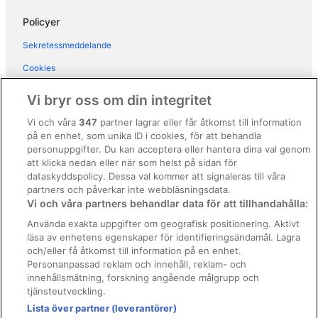
Hotell i Lazise
Policyer
Hotell i Peschiera del Garda
Sekretessmeddelande
Hotell i Pizzoletta
Cookies
Hotell i San Martino Buon Albergo
Användarvillkor
Vi bryr oss om din integritet
Hotell i San Pietro in Cariano
Allmänna regler och villkor (ej för Vrbo-bokningar)
Vi och våra
347
partner lagrar eller får åtkomst till information
Hotell i Sandra
på en enhet, som unika ID i cookies, för att behandla
Regler och villkor för Vrbo
Hotell i Sant'Ambrogio di Valpolicella
personuppgifter. Du kan acceptera eller hantera dina val genom
Tillgänglighetsanpassning
att klicka nedan eller när som helst på sidan för
Hotell i Sona
dataskyddspolicy. Dessa val kommer att signaleras till våra
Juridisk information/Kontakta oss
Hotell i Torri del Benaco
partners och påverkar inte webbläsningsdata.
Vi och våra partners behandlar data för att tillhandahålla:
Riktlinjer för innehåll och anmäla innehåll
Hotell i Valeggio sul Mincio
Använda exakta uppgifter om geografisk positionering. Aktivt
Hotell i Verona
läsa av enhetens egenskaper för identifieringsändamål. Lagra
Hjälp
och/eller få åtkomst till information på en enhet.
Hotell i Villafranca di Verona
Kontakta oss
Personanpassad reklam och innehåll, reklam- och
Hotell i Ovest
innehållsmätning, forskning angående målgrupp och
Avboka eller ändra din bokning
tjänsteutveckling.
B&B i Peschiera del Garda
Boka ett flyg med flygbolagskredit
Lista över partner (leverantörer)
Vandrarhem i Peschiera del Garda