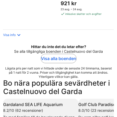
Priset
921 kr
5
är
23 aug. – 24 aug.
921 kr
inklusive skatter och avgifter
per
natt
Visa info
Hittar du inte det du letar efter?
Se alla tillgängliga boenden i Castelnuovo del Garda
Visa alla boenden
Lägsta pris per natt som vi hittade under de senaste 24 timmarna, baserat
på 1 natt för 2 vuxna. Priser och tillgänglighet kan komma att ändras.
Ytterligare villkor kan gälla.
Bo nära populära sevärdheter i
Castelnuovo del Garda
Gardaland SEA LIFE Aquarium
Golf Club Paradiso
8.2/10 (62 recensioner)
8.0/10 (23 recensioner