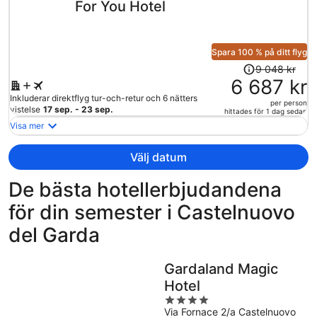
For You Hotel
13
440 kr
per
person
Spara 100 % på ditt flyg
Priset
9 048 kr
var
6 687 kr
9
Inkluderar direktflyg tur-och-retur och 6 nätters
per person
048 kr
vistelse
17 sep. - 23 sep.
hittades för 1 dag sedan
och
Visa mer
är
nu
Välj datum
6
687 kr
De bästa hotellerbjudandena
per
för din semester i Castelnuovo
person
del Garda
Gardaland Magic
Hotel
4
Via Fornace 2/a Castelnuovo
out