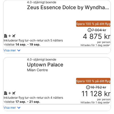
4.0-stjärnigt boende
Zeus Essence Dolce by Wyndham
Milan Malpensa
Spara 100 % på ditt flyg
Priset
7 004 kr
var
4 875 kr
7
Inkluderar flyg tur-och-retur och 5 nätters
per person
004 kr
vistelse
14 sep. - 19 sep.
hittades för 1 dag sedan
och
Visa mer
är
nu
4.0-stjärnigt boende
Uptown Palace
4
875 kr
Milan Centre
per
person
Spara 100 % på ditt flyg
Priset
16 752 kr
var
11 128 kr
16
Inkluderar flyg tur-och-retur och 4 nätters
per person
752 kr
vistelse
17 sep. - 21 sep.
hittades för 1 dag sedan
och
Visa mer
är