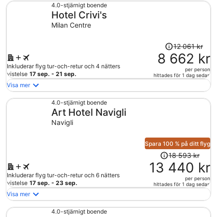
nu
4.0-stjärnigt boende
Hotel Crivi's
11
128 kr
Milan Centre
per
person
Priset
12 061 kr
var
8 662 kr
12
Inkluderar flyg tur-och-retur och 4 nätters
per person
061 kr
vistelse
17 sep. - 21 sep.
hittades för 1 dag sedan
och
Visa mer
är
nu
4.0-stjärnigt boende
Art Hotel Navigli
8
662 kr
Navigli
per
person
Spara 100 % på ditt flyg
Priset
18 593 kr
var
13 440 kr
18
Inkluderar flyg tur-och-retur och 6 nätters
per person
593 kr
vistelse
17 sep. - 23 sep.
hittades för 1 dag sedan
och
Visa mer
är
nu
4.0-stjärnigt boende