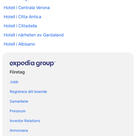
Hotell i Centrala Verona
Hotell i Citta Antica
Hotell i Cittadella
Hotell i närheten av Gardaland
Hotell i Albisano
Hotell i Bardolino
Hotell i Calmasino
Hotell i Castel d'Azzano
Företag
Hotell i Castelnuovo del Garda
Jobb
Hotell i Castion Veronese
Registrera ditt boende
Hotell i Cavalcaselle
Samarbete
Hotell i Cola
Pressrum
Hotell i Costermano sul Garda
Investor Relations
Hotell i Fumane
Annonsera
Hotell i Garda