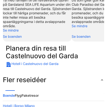
Ta med familjen till de havslevande djuren
Du som gillar golf kan
på Gardaland SEA LIFE Aquarium under din
Club Paradiso del Gard
resa till Castelnuovo del Garda. Sjöstranden
Garda. Sjöstranden lock
lockar till härliga promenader, och du får
promenader, och du får
inte heller missa att besöka
besöka spaanläggninga
spaanläggningarna i detta avslappnade
avslappnade område.
område.
Se mindre
Se mindre
Se boenden
Se boenden
Planera din resa till
Castelnuovo del Garda
Hotell i Castelnuovo del Garda
Fler reseidéer
Boende
Flyg
Paketresor
Hotell i Borgo Milano