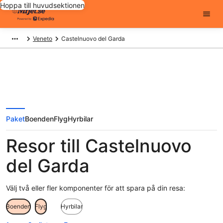
Hoppa till huvudsektionen
Veneto
Castelnuovo del Garda
Paket
Boenden
Flyg
Hyrbilar
Resor till Castelnuovo
del Garda
Välj två eller fler komponenter för att spara på din resa:
Boenden
Flyg
Hyrbilar