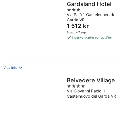
Gardaland Hotel
3
Via Palù 1 Castelnuovo del
out
Garda VR
of
Priset
1 512 kr
5
är
6 sep. – 7 sep.
1 512 kr
inklusive skatter och avgifter
per
natt
Visa info
Belvedere Village
4
Via Giovanni Paolo II
out
Castelnuovo del Garda VR
of
5