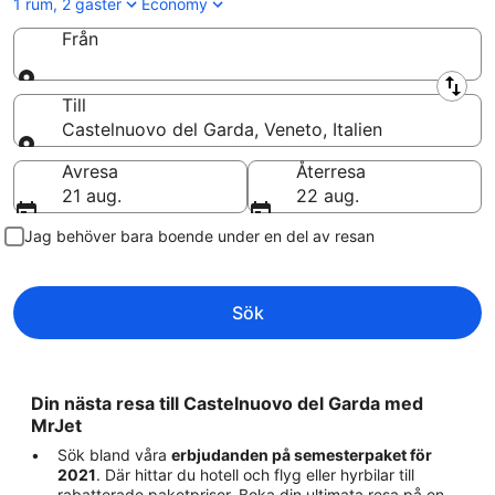
1 rum, 2 gäster
Economy
Från
Från
Till
Castelnuovo del Garda, Veneto, Italien
Till
Avresa
Återresa
21 aug.
22 aug.
Jag behöver bara boende under en del av resan
Sök
Din nästa resa till Castelnuovo del Garda med
MrJet
Sök bland våra
erbjudanden på semesterpaket för
2021
. Där hittar du hotell och flyg eller hyrbilar till
rabatterade paketpriser. Boka din ultimata resa på en