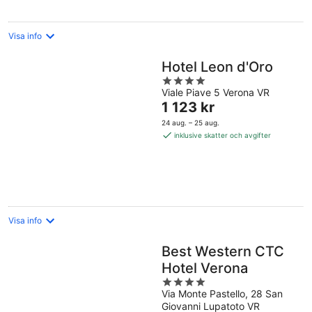
Visa info
Hotel Leon d'Oro
4
Viale Piave 5 Verona VR
out
Priset
1 123 kr
of
är
5
24 aug. – 25 aug.
1 123 kr
inklusive skatter och avgifter
per
natt
Visa info
Best Western CTC
Hotel Verona
4
Via Monte Pastello, 28 San
out
Giovanni Lupatoto VR
of