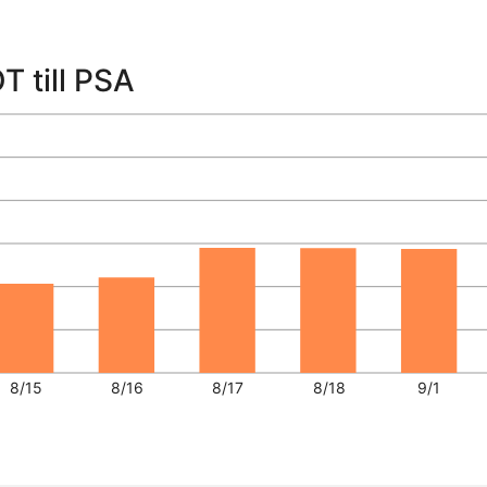
sen
T till PSA
8/15
8/16
8/17
8/18
9/1