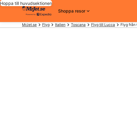
Hoppa till huvudsektionen
Shoppa resor
MrJet.se
Flyg
Italien
Toscana
Flyg till Lucca
Flyg från