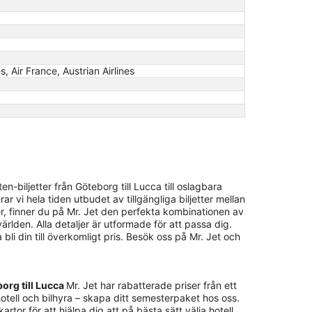
s, Air France, Austrian Airlines
-biljetter från Göteborg till Lucca till oslagbara
 vi hela tiden utbudet av tillgängliga biljetter mellan
er, finner du på Mr. Jet den perfekta kombinationen av
världen. Alla detaljer är utformade för att passa dig.
 bli din till överkomligt pris. Besök oss på Mr. Jet och
borg till Lucca
Mr. Jet har rabatterade priser från ett
hotell och bilhyra – skapa ditt semesterpaket hos oss.
rtor för att hjälpa dig att på bästa sätt välja hotell.