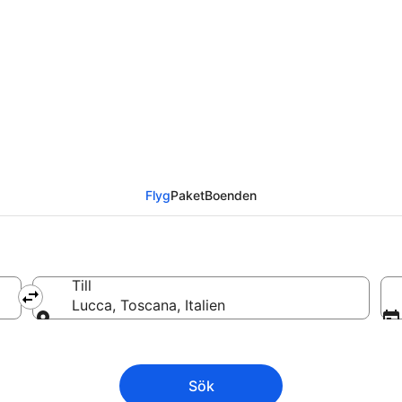
ill Lucca från
Flyg
Paket
Boenden
Till
Lucca, Toscana, Italien
Till
Sök