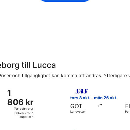
eborg till Lucca
riser och tillgänglighet kan komma att ändras. Ytterligare vi
n Landvetter till Galileo Galilei, med återresa tis 13 okt., ti
Välj flyg med Scandinavian Ai
1
1
806 kr
tors 8 okt. - mån 26 okt.
806 kr
Tur-
GOT
F
och-
Tur-och-retur
Landvetter
Per
retur,
hittades för 6
dagar sen
hittades
för
vresa tis 29 sep. från Landvetter till Peretola, med återresa 
Välj flyg med KLM, med avresa 