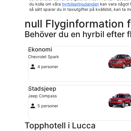
du kolla om våra
hyrbilserbjudanden
kan vara något f
så sätt sparar du in taxiutgifter på kvällstid, kan ta 
null Flyginformation f
Behöver du en hyrbil efter f
Ekonomi Chevrolet Spark
Ekonomi
Chevrolet Spark
4 personer
Stadsjeep Jeep Compass
Stadsjeep
Jeep Compass
5 personer
Topphotell i Lucca