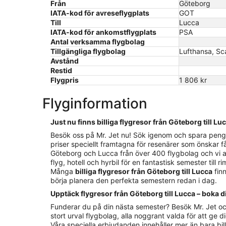
Från
Göteborg
IATA-kod för avreseflygplats
GOT
Till
Lucca
IATA-kod för ankomstflygplats
PSA
Antal verksamma flygbolag
Tillgängliga flygbolag
Lufthansa, Sca
Avstånd
Restid
Flygpris
1 806 kr
Flyginformation
Just nu finns billiga flygresor från Göteborg till Lu
Besök oss på Mr. Jet nu! Sök igenom och spara pengar 
priser speciellt framtagna för resenärer som önskar f
Göteborg och Lucca från över 400 flygbolag och vi arb
flyg, hotell och hyrbil för en fantastisk semester till 
Många
billiga flygresor från Göteborg till Lucca
finn
börja planera den perfekta semestern redan i dag.
Upptäck flygresor från Göteborg till Lucca – boka d
Funderar du på din nästa semester? Besök Mr. Jet oc
stort urval flygbolag, alla noggrant valda för att ge di
Våra speciella erbjudanden innehåller mer än bara billi