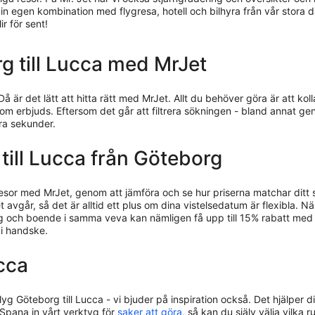
 din egen kombination med flygresa, hotell och bilhyra från vår stora 
ir för sent!
rg till Lucca med MrJet
Då är det lätt att hitta rätt med MrJet. Allt du behöver göra är att 
som erbjuds. Eftersom det går att filtrera sökningen - bland annat ge
gra sekunder.
g till Lucca från Göteborg
resor med MrJet, genom att jämföra och se hur priserna matchar ditt
 avgår, så det är alltid ett plus om dina vistelsedatum är flexibla. När
lyg och boende i samma veva kan nämligen få upp till 15% rabatt med 
 i handske.
cca
lyg Göteborg till Lucca - vi bjuder på inspiration också. Det hjälper d
Spana in vårt verktyg för
saker att göra
, så kan du själv välja vilka 