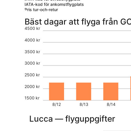
IATA-kod för ankomstflygplats
Pris tur-och-retur
Bäst dagar att flyga från GO
4500 kr
4000 kr
3500 kr
3000 kr
2500 kr
2000 kr
1500 kr
8/12
8/13
8/14
Lucca — flyguppgifter