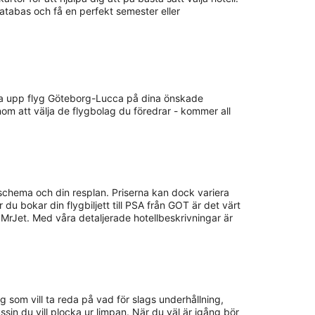
databas och få en perfekt semester eller
kolla upp flyg Göteborg-Lucca på dina önskade
nom att välja de flygbolag du föredrar - kommer all
 schema och din resplan. Priserna kan dock variera
 du bokar din flygbiljett till PSA från GOT är det värt
MrJet. Med våra detaljerade hotellbeskrivningar är
ig som vill ta reda på vad för slags underhållning,
russin du vill plocka ur limpan. När du väl är igång bör