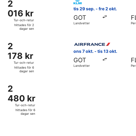
6
2
2
dagar
016 kr
tis 29 sep. - fre 2 okt.
016 kr
sen
Tur-
GOT
F
och-
Tur-och-retur
Landvetter
Per
retur,
hittades för 2
dagar sen
hittades
för
okt. från Landvetter till Peretola, med återresa tis 13 okt., t
Välj flyg med Air France, med 
2
2
2
dagar
178 kr
ons 7 okt. - tis 13 okt.
178 kr
sen
Tur-
GOT
F
och-
Tur-och-retur
Landvetter
Per
retur,
hittades för 6
dagar sen
hittades
för
okt. från Landvetter till Peretola, med återresa tis 13 okt., 
6
2
2
dagar
480 kr
480 kr
sen
Tur-
och-
Tur-och-retur
retur,
hittades för 6
dagar sen
hittades
för
6
dagar