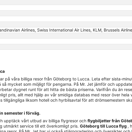
ndinavian Airlines, Swiss International Air Lines, KLM, Brussels Airline
cca
på våra billiga resor från Göteborg to Lucca. Leta efter sista-minuten
å så mycket som möjligt för pengarna. På Mr. Jet jämför och uppdaterar
etar dygnet runt för att hitta de bästa priserna. Varifrån du än res
rimligt pris, allt med hjälp av vår smidiga databas med resor över hela 
s tillgängliga liksom hotell och hyrbilsavtal för att drömsemestern ska
in semester i förväg.
h upptäck vårt utbud av billiga flygresor och
flygbiljetter från Göte
g utmärkt service till ett överkomligt pris.
Göteborg till Lucca flyg
, 
ga resor. På Mr. Jet har vi också stjärngradering och översikter och ka