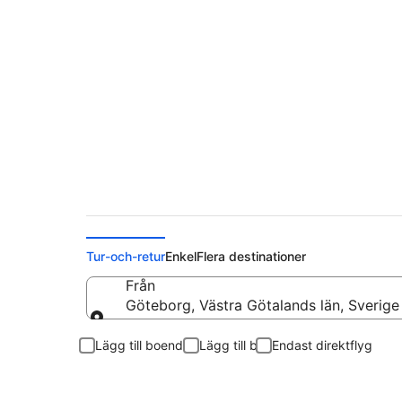
Flyg från Göteborg t
Tur-och-retur
Enkel
Flera destinationer
Från
Göteborg, Västra Götalands län, Sverige
Från
Lägg till boende
Lägg till bil
Endast direktflyg