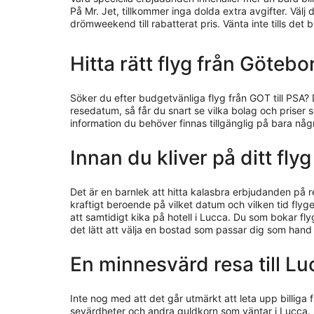
På Mr. Jet, tillkommer inga dolda extra avgifter. Välj
drömweekend till rabatterat pris. Vänta inte tills det bl
Hitta rätt flyg från Götebo
Söker du efter budgetvänliga flyg från GOT till PSA? 
resedatum, så får du snart se vilka bolag och priser 
information du behöver finnas tillgänglig på bara nå
Innan du kliver på ditt fly
Det är en barnlek att hitta kalasbra erbjudanden på 
kraftigt beroende på vilket datum och vilken tid flyget
att samtidigt kika på hotell i Lucca. Du som bokar f
det lätt att välja en bostad som passar dig som hand
En minnesvärd resa till Lu
Inte nog med att det går utmärkt att leta upp billiga f
sevärdheter och andra guldkorn som väntar i Lucca. 