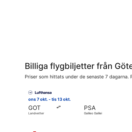
Billiga flygbiljetter från Göt
Priser som hittats under de senaste 7 dagarna. P
Välj flyg med Lufthansa, med avresa ons 7 okt. frå
ons 7 okt. - tis 13 okt.
GOT
PSA
Landvetter
Galileo Galilei
Välj flyg med Swiss International Air Lines, med a