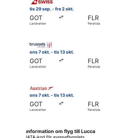
tis 29 sep. - fre 2 okt.
GOT
FLR
Landvetter
Peretola
Välj flyg med Brussels Airlines, med avresa ons 7 
ons 7 okt. - tis 13 okt.
GOT
FLR
Landvetter
Peretola
Välj flyg med Austrian Airlines, med avresa ons 7 
ons 7 okt. - tis 13 okt.
GOT
FLR
Landvetter
Peretola
Information om flyg till Lucca
IATA-kod för avreseflygplats