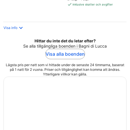
1 806 kr
inklusive skatter och avgifter
per
natt
Visa info
Hittar du inte det du letar efter?
Se alla tillgängliga boenden i Bagni di Lucca
Visa alla boenden
Lägsta pris per natt som vi hittade under de senaste 24 timmarna, baserat
på 1 natt för 2 vuxna. Priser och tillgänglighet kan komma att ändras.
Ytterligare villkor kan gälla.