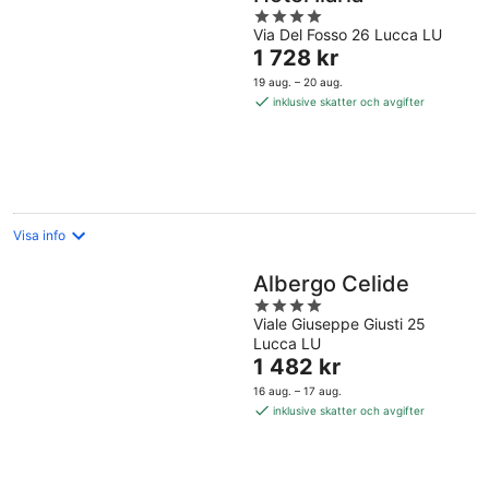
4
Via Del Fosso 26 Lucca LU
out
Priset
1 728 kr
of
är
5
19 aug. – 20 aug.
1 728 kr
inklusive skatter och avgifter
per
natt
Visa info
Albergo Celide
4
Viale Giuseppe Giusti 25
out
Lucca LU
of
Priset
1 482 kr
5
är
16 aug. – 17 aug.
1 482 kr
inklusive skatter och avgifter
per
natt