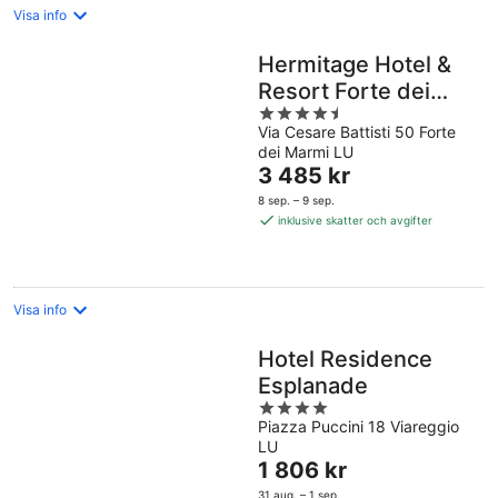
Visa info
Hermitage Hotel &
Resort Forte dei
4.5
Marmi – Starhotels
Via Cesare Battisti 50 Forte
out
Collezione
dei Marmi LU
of
Priset
3 485 kr
5
är
8 sep. – 9 sep.
3 485 kr
inklusive skatter och avgifter
per
natt
Visa info
Hotel Residence
Esplanade
4
Piazza Puccini 18 Viareggio
out
LU
of
Priset
1 806 kr
5
är
31 aug. – 1 sep.