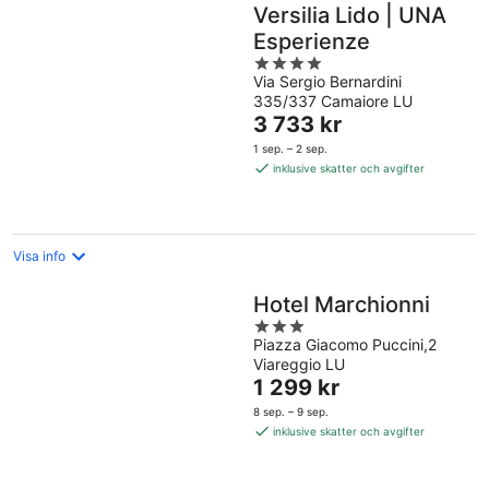
Versilia Lido | UNA
Esperienze
4
Via Sergio Bernardini
out
335/337 Camaiore LU
of
Priset
3 733 kr
5
är
1 sep. – 2 sep.
3 733 kr
inklusive skatter och avgifter
per
natt
Visa info
Hotel Marchionni
3
Piazza Giacomo Puccini,2
out
Viareggio LU
of
Priset
1 299 kr
5
är
8 sep. – 9 sep.
1 299 kr
inklusive skatter och avgifter
per
natt