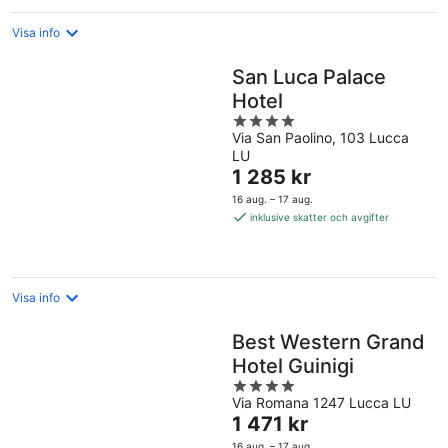
Visa info
San Luca Palace
Hotel
4
Via San Paolino, 103 Lucca
out
LU
of
Priset
1 285 kr
5
är
16 aug. – 17 aug.
1 285 kr
inklusive skatter och avgifter
per
natt
Visa info
Best Western Grand
Hotel Guinigi
4
Via Romana 1247 Lucca LU
out
Priset
1 471 kr
of
är
5
16 aug. – 17 aug.