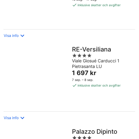
1 471 kr
inklusive skatter och avgifter
per
natt
Visa info
RE-Versiliana
4
Viale Giosué Carducci 1
out
Pietrasanta LU
of
Priset
1 697 kr
5
är
7 sep. – 8 sep.
1 697 kr
inklusive skatter och avgifter
per
natt
Visa info
Palazzo Dipinto
4