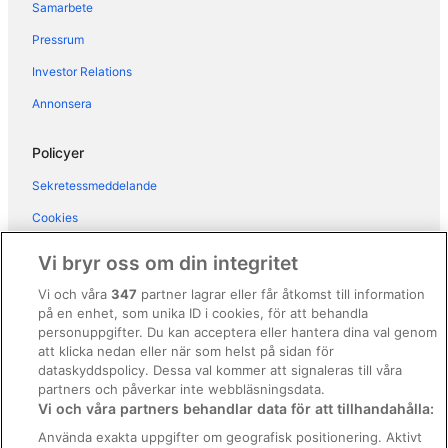
Samarbete
Hotell i Monsummano Terme
Pressrum
Hotell i Montecatini Alto
Investor Relations
Hotell i Montecatini Terme
Annonsera
Hotell i Orentano
Hotell i Partigliano
Policyer
Hotell i Pescia
Sekretessmeddelande
Hotell i Pian degli Ontani
Cookies
Hotell i Pian di Novello
Användarvillkor
Vi bryr oss om din integritet
Hotell i Vorno
Allmänna regler och villkor (ej för Vrbo-bokningar)
Vi och våra
347
partner lagrar eller får åtkomst till information
Hotell i Lucca
på en enhet, som unika ID i cookies, för att behandla
Regler och villkor för Vrbo
Hotell i Luccas historiska centrum
personuppgifter. Du kan acceptera eller hantera dina val genom
Tillgänglighetsanpassning
att klicka nedan eller när som helst på sidan för
dataskyddspolicy. Dessa val kommer att signaleras till våra
Juridisk information/Kontakta oss
partners och påverkar inte webbläsningsdata.
Vi och våra partners behandlar data för att tillhandahålla:
Riktlinjer för innehåll och anmäla innehåll
Använda exakta uppgifter om geografisk positionering. Aktivt