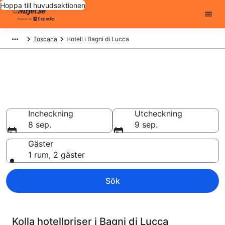
Hoppa till huvudsektionen
Toscana
Hotell i Bagni di Lucca
Billiga hotell i Bagni di Lucca -
7667 att välja från
Hotell från 1 121 kr
Incheckning
Utcheckning
8 sep.
9 sep.
Gäster
1 rum, 2 gäster
Sök
Kolla hotellpriser i Bagni di Lucca