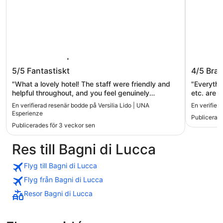
Versilia Lido | UNA Esperienze
Sina As
5/5
Fantastiskt
4/5
Bra
"What a lovely hotel! The staff were friendly and
"Everythin
helpful throughout, and you feel genuinely
etc. are 
welcome from the moment you arrive. Breakfast
beach. Ho
En verifierad resenär bodde på Versilia Lido | UNA
En verifier
was excellent — great selection and fresh
Arrived e
Esperienze
Publicerade
ingredients, a really good start to the day. The
it was no
Publicerades för 3 veckor sen
pool area is perfect for just hanging out and
waited unt
relaxing, and the atmosphere there is superb. The
not ready. We were told to wait 20 minutes 
Res till Bagni di Lucca
rooftop restaurant was a highlight. The seafood
and after
was beautifully prepared, and I’d warmly
minutes 
recommend their “speciality” — order it, you won’t
were not 
Flyg till Bagni di Lucca
be disappointed. The view makes the whole
Really?"
Flyg från Bagni di Lucca
experience even better. Highly recommended, and
we’ll happily be back!"
Resor Bagni di Lucca