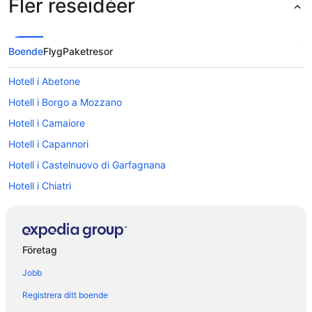
Fler reseidéer
Boende
Flyg
Paketresor
Hotell i Abetone
Hotell i Borgo a Mozzano
Hotell i Camaiore
Hotell i Capannori
Hotell i Castelnuovo di Garfagnana
Hotell i Chiatri
Hotell i Coreglia Antelminelli
Hotell i Guamo
Hotell i Lammari
Företag
Hotell i Lucca
Jobb
Hotell i Marlia
Registrera ditt boende
Hotell i Massarosa