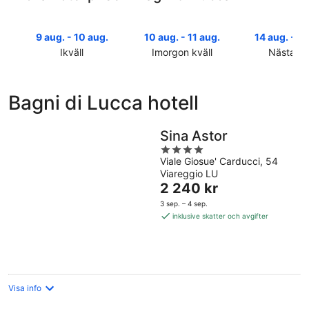
9 aug. - 10 aug.
10 aug. - 11 aug.
14 aug. - 16
Ikväll
Imorgon kväll
Nästa he
Kolla
Kolla
Kolla
priserna
priserna
priserna
i
i
i
Bagni di Lucca hotell
Bagni
Bagni
Bagni
di
di
di
Lucca
Lucca
Lucca
Sina Astor
för
för
inför
4
ikväll,
imorgon
nästa
Viale Giosue' Carducci, 54
out
Viareggio LU
9
natt,
helg,
of
Priset
2 240 kr
aug.
10
14
5
är
-
aug.
aug.
3 sep. – 4 sep.
2 240 kr
10
-
-
inklusive skatter och avgifter
per
aug.
11
16
natt
aug.
aug.
Visa info