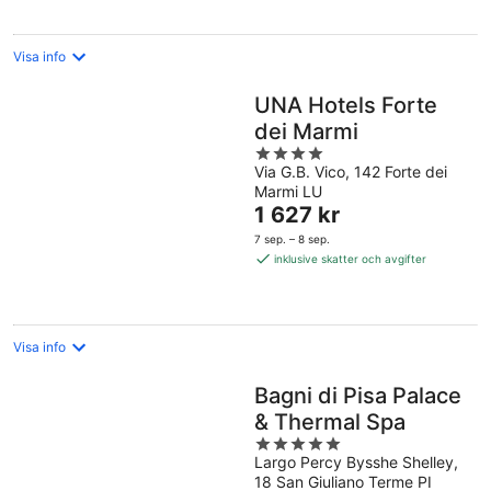
Visa info
UNA Hotels Forte
dei Marmi
4
Via G.B. Vico, 142 Forte dei
out
Marmi LU
of
Priset
1 627 kr
5
är
7 sep. – 8 sep.
1 627 kr
inklusive skatter och avgifter
per
natt
Visa info
Bagni di Pisa Palace
& Thermal Spa
5
Largo Percy Bysshe Shelley,
out
18 San Giuliano Terme PI
of