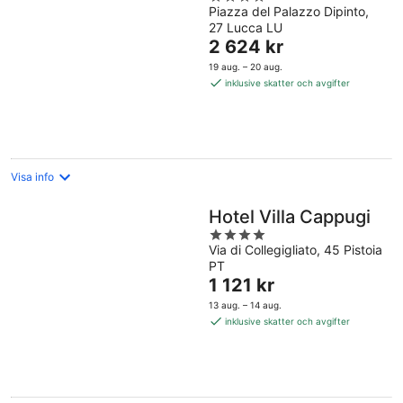
Piazza del Palazzo Dipinto,
out
27 Lucca LU
of
Priset
2 624 kr
5
är
19 aug. – 20 aug.
2 624 kr
inklusive skatter och avgifter
per
natt
Visa info
Hotel Villa Cappugi
4
Via di Collegigliato, 45 Pistoia
out
PT
of
Priset
1 121 kr
5
är
13 aug. – 14 aug.
1 121 kr
inklusive skatter och avgifter
per
natt