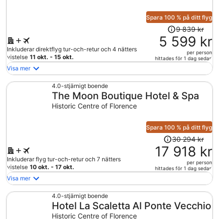
per
person
Spara 100 % på ditt flyg
Priset
9 839 kr
var
5 599 kr
9
Inkluderar direktflyg tur-och-retur och 4 nätters
per person
839 kr
vistelse
11 okt. - 15 okt.
hittades för 1 dag sedan
och
Visa mer
är
nu
4.0-stjärnigt boende
The Moon Boutique Hotel & Spa
5
599 kr
Historic Centre of Florence
per
person
Spara 100 % på ditt flyg
Priset
30 294 kr
var
17 918 kr
30
Inkluderar flyg tur-och-retur och 7 nätters
per person
294 kr
vistelse
10 okt. - 17 okt.
hittades för 1 dag sedan
och
Visa mer
är
nu
4.0-stjärnigt boende
Hotel La Scaletta Al Ponte Vecchio
17
918 kr
Historic Centre of Florence