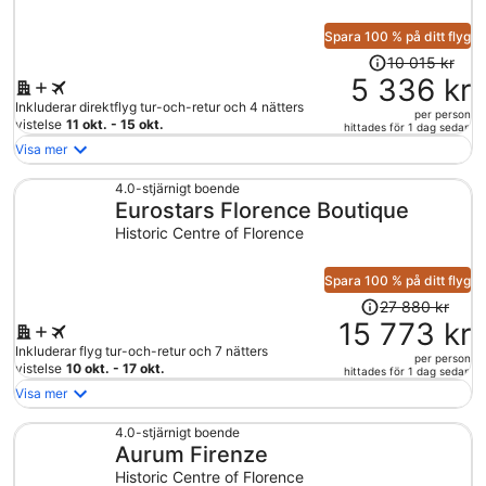
Spara 100 % på ditt flyg
Priset
10 015 kr
var
5 336 kr
10
Inkluderar direktflyg tur-och-retur och 4 nätters
per person
015 kr
vistelse
11 okt. - 15 okt.
hittades för 1 dag sedan
och
Visa mer
är
nu
4.0-stjärnigt boende
Eurostars Florence Boutique
5
336 kr
Historic Centre of Florence
per
person
Spara 100 % på ditt flyg
Priset
27 880 kr
var
15 773 kr
27
Inkluderar flyg tur-och-retur och 7 nätters
per person
880 kr
vistelse
10 okt. - 17 okt.
hittades för 1 dag sedan
och
Visa mer
är
nu
4.0-stjärnigt boende
Aurum Firenze
15
773 kr
Historic Centre of Florence