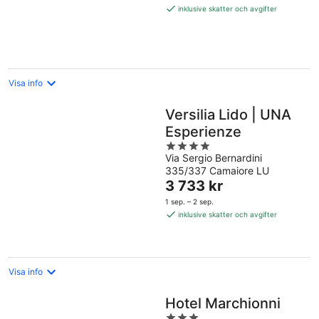
2 240 kr
inklusive skatter och avgifter
per
natt
Visa info
Versilia Lido | UNA
Esperienze
4
Via Sergio Bernardini
out
335/337 Camaiore LU
of
Priset
3 733 kr
5
är
1 sep. – 2 sep.
3 733 kr
inklusive skatter och avgifter
per
natt
Visa info
Hotel Marchionni
3