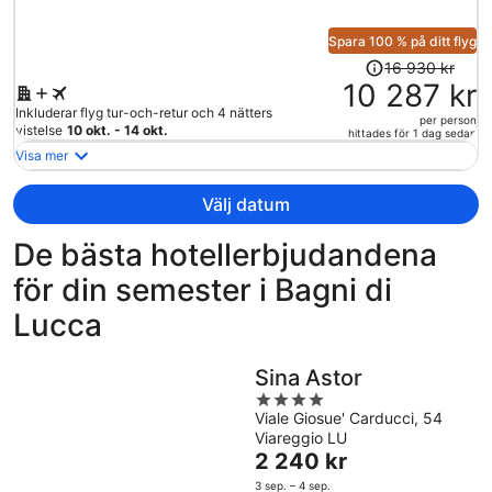
per
person
Spara 100 % på ditt flyg
Priset
16 930 kr
var
10 287 kr
16
Inkluderar flyg tur-och-retur och 4 nätters
per person
930 kr
vistelse
10 okt. - 14 okt.
hittades för 1 dag sedan
och
Visa mer
är
nu
Välj datum
10
287 kr
De bästa hotellerbjudandena
per
för din semester i Bagni di
person
Lucca
Sina Astor
4
Viale Giosue' Carducci, 54
out
Viareggio LU
of
Priset
2 240 kr
5
är
3 sep. – 4 sep.