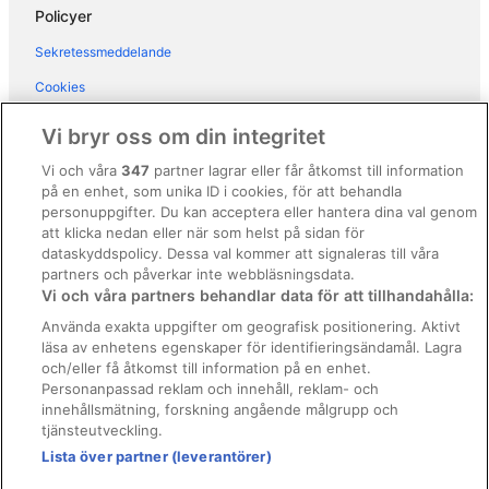
Hotell i Orentano
Policyer
Hotell i Partigliano
Sekretessmeddelande
Hotell i Pescia
Cookies
Hotell i Pian degli Ontani
Användarvillkor
Vi bryr oss om din integritet
Hotell i Pian di Novello
Allmänna regler och villkor (ej för Vrbo-bokningar)
Vi och våra
347
partner lagrar eller får åtkomst till information
Hotell i Vorno
på en enhet, som unika ID i cookies, för att behandla
Regler och villkor för Vrbo
Hotell i Lucca
personuppgifter. Du kan acceptera eller hantera dina val genom
Tillgänglighetsanpassning
att klicka nedan eller när som helst på sidan för
Hotell i Luccas historiska centrum
dataskyddspolicy. Dessa val kommer att signaleras till våra
Juridisk information/Kontakta oss
partners och påverkar inte webbläsningsdata.
Vi och våra partners behandlar data för att tillhandahålla:
Riktlinjer för innehåll och anmäla innehåll
Använda exakta uppgifter om geografisk positionering. Aktivt
läsa av enhetens egenskaper för identifieringsändamål. Lagra
Hjälp
och/eller få åtkomst till information på en enhet.
Kontakta oss
Personanpassad reklam och innehåll, reklam- och
innehållsmätning, forskning angående målgrupp och
Avboka eller ändra din bokning
tjänsteutveckling.
Boka ett flyg med flygbolagskredit
Lista över partner (leverantörer)