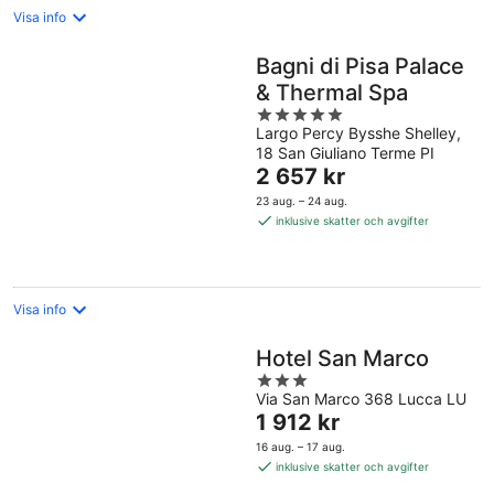
Visa info
Bagni di Pisa Palace
& Thermal Spa
5
Largo Percy Bysshe Shelley,
out
18 San Giuliano Terme PI
of
Priset
2 657 kr
5
är
23 aug. – 24 aug.
2 657 kr
inklusive skatter och avgifter
per
natt
Visa info
Hotel San Marco
3
Via San Marco 368 Lucca LU
out
Priset
1 912 kr
of
är
5
16 aug. – 17 aug.
1 912 kr
inklusive skatter och avgifter
per