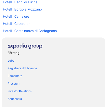
Hotell i Bagni di Lucca
Hotell i Borgo a Mozzano
Hotell i Camaiore
Hotell i Capannori
Hotell i Castelnuovo di Garfagnana
Hotell i Chiatri
Hotell i Coreglia Antelminelli
Hotell i Guamo
Företag
Hotell i Lammari
Jobb
Hotell i Lucca
Registrera ditt boende
Hotell i Marlia
Samarbete
Hotell i Massarosa
Pressrum
Hotell i Monsummano Terme
Investor Relations
Hotell i Montecatini Alto
Annonsera
Hotell i Montecatini Terme