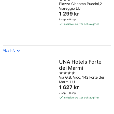
Piazza Giacomo Puccini,2
out
Viareggio LU
of
Priset
1 299 kr
5
är
8 sep. – 9 sep.
1 299 kr
inklusive skatter och avgifter
per
natt
Visa info
UNA Hotels Forte
dei Marmi
4
Via G.B. Vico, 142 Forte dei
out
Marmi LU
of
Priset
1 627 kr
5
är
7 sep. – 8 sep.
1 627 kr
inklusive skatter och avgifter
per
natt