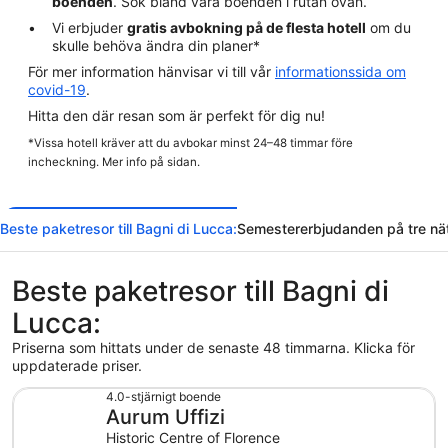
boenden
. Sök bland våra boenden i rutan ovan.
Vi erbjuder
gratis avbokning på de flesta hotell
om du
skulle behöva ändra din planer*
För mer information hänvisar vi till vår
informationssida om
covid-19
.
Hitta den där resan som är perfekt för dig nu!
*Vissa hotell kräver att du avbokar minst 24–48 timmar före
incheckning. Mer info på sidan.
Beste paketresor till Bagni di Lucca:
Semestererbjudanden på tre nät
Beste paketresor till Bagni di
Lucca:
Priserna som hittats under de senaste 48 timmarna. Klicka för
uppdaterade priser.
4.0-stjärnigt boende
Aurum Uffizi
Historic Centre of Florence