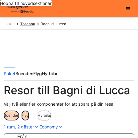
Hoppa till huvudsektionen
Toscana
Bagni di Lucca
Paket
Boenden
Flyg
Hyrbilar
Resor till Bagni di Lucca
Välj två eller fler komponenter för att spara på din resa:
Boenden
Flyg
Hyrbilar
1 rum, 2 gäster
Economy
Från