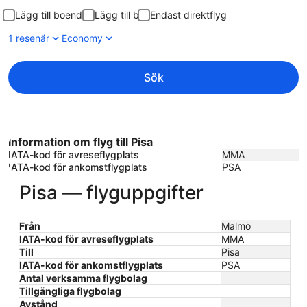
Lägg till boende
Lägg till bil
Endast direktflyg
1 resenär
Economy
Sök
Information om flyg till Pisa
IATA-kod för avreseflygplats
MMA
IATA-kod för ankomstflygplats
PSA
Pisa — flyguppgifter
Från
Malmö
IATA-kod för avreseflygplats
MMA
Till
Pisa
IATA-kod för ankomstflygplats
PSA
Antal verksamma flygbolag
Tillgängliga flygbolag
Avstånd