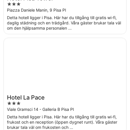
3
out
Piazza Daniele Manin, 9 Pisa PI
of
Detta hotell ligger i Pisa. Här har du tillgång till gratis wi-fi,
5
daglig städning och en trädgård. Våra gäster brukar tala väl
om den hjälpsamma personalen ...
Öppnas i ett nytt fönster
Hotel La Pace
Hotel La Pace
3
out
Viale Gramsci 14 - Galleria B Pisa PI
of
Detta hotell ligger i Pisa. Här har du tillgång till gratis wi-fi,
5
frukost och en reception (öppen dygnet runt). Våra gäster
brukar tala väl om frukosten och ...