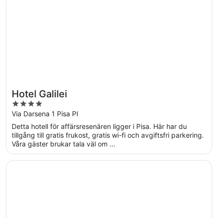
Hotel Galilei
4
out
Via Darsena 1 Pisa PI
of
Detta hotell för affärsresenären ligger i Pisa. Här har du
5
tillgång till gratis frukost, gratis wi-fi och avgiftsfri parkering.
Våra gäster brukar tala väl om ...
Öppnas i ett nytt fönster
Grand Hotel Duomo