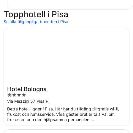
Topphotell i Pisa
Se alla tillgängliga boenden i Pisa
Öppnas i ett nytt fönster
Hotel Bologna
Hotel Bologna
4
out
Via Mazzini 57 Pisa PI
of
Detta hotell ligger i Pisa. Här har du tillgång till gratis wi-fi,
5
frukost och rumsservice. Våra gäster brukar tala väl om
frukosten och den hjälpsamma personalen ...
Öppnas i ett nytt fönster
Hotel Galilei