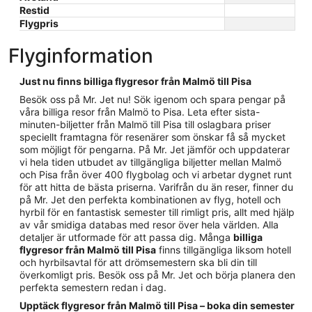
Restid
Flygpris
Flyginformation
Just nu finns billiga flygresor från Malmö till Pisa
Besök oss på Mr. Jet nu! Sök igenom och spara pengar på
våra billiga resor från Malmö to Pisa. Leta efter sista-
minuten-biljetter från Malmö till Pisa till oslagbara priser
speciellt framtagna för resenärer som önskar få så mycket
som möjligt för pengarna. På Mr. Jet jämför och uppdaterar
vi hela tiden utbudet av tillgängliga biljetter mellan Malmö
och Pisa från över 400 flygbolag och vi arbetar dygnet runt
för att hitta de bästa priserna. Varifrån du än reser, finner du
på Mr. Jet den perfekta kombinationen av flyg, hotell och
hyrbil för en fantastisk semester till rimligt pris, allt med hjälp
av vår smidiga databas med resor över hela världen. Alla
detaljer är utformade för att passa dig. Många
billiga
flygresor från Malmö till Pisa
finns tillgängliga liksom hotell
och hyrbilsavtal för att drömsemestern ska bli din till
överkomligt pris. Besök oss på Mr. Jet och börja planera den
perfekta semestern redan i dag.
Upptäck flygresor från Malmö till Pisa – boka din semester