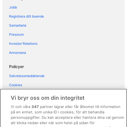
Hotell i Vicopisano
Jobb
Hotell i Vorno
Registrera ditt boende
Bostäder i Livorno
Samarbete
Hotell i Livorno
Pressrum
Lägenhetshotell i Livorno
Villor i Livorno
Investor Relations
Hotell i Lucca
Annonsera
Hotell i Luccas historiska centrum
Policyer
Hotell i närheten av Lutande tornet
Sekretessmeddelande
Hotell i Pisa
Cookies
Lägenhetsresorter i Pisa
Användarvillkor
Town Houses i Pisa
Vi bryr oss om din integritet
Allmänna regler och villkor (ej för Vrbo-bokningar)
Vi och våra
347
partner lagrar eller får åtkomst till information
på en enhet, som unika ID i cookies, för att behandla
Regler och villkor för Vrbo
personuppgifter. Du kan acceptera eller hantera dina val genom
Tillgänglighetsanpassning
att klicka nedan eller när som helst på sidan för