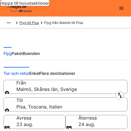
Hoppa till huvudsektionen
Flyg till Pisa
Flyg från Malmö till Pisa
Flyg
Paket
Boenden
Flyg från Malmö till Pisa från
Tur-och-retur
Enkel
Flera destinationer
Från
Malmö, Skånes län, Sverige
Från
Till
Pisa, Toscana, Italien
Till
Avresa
Återresa
23 aug.
24 aug.