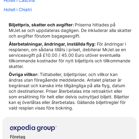
Hotell i Cascina
Hotell i Chiatri
Hotell i Fauglia
Biljettpris, skatter och avgifter:
Priserna hittades på
Hotell i Guamo
MrJet.se och uppdateras dagligen. De inkluderar alla skatter
och avgifter förutom bagageavgift.
Hotell i Lammari
Återbetalningar, ändringar, inställda flyg:
För ändringar i
Hotell i Livorno
resplanen, om sådana tillåts i priset, debiterar MrJet.se en
serviceavgift på £10.00 / 45.00 Euro utöver eventuella
Hotell i Lucca
tillkommande kostnader för nytt biljettpris och tillkommande
Hotell i Marlia
skatter.
Övriga villkor:
Tidtabeller, biljettpriser, och villkor kan
Hotell i Massarosa
ändras utan föregående meddelande. Antalet platser är
Hotell i Montemagno
begränsat och kanske inte tillgängliga på alla flyg, datum
och destinationer. Priser återbetalas inte retroaktivt eller
Hotell i Orentano
som ersättning för helt eller delvis outnyttjad biljett. Biljetter
kan ej överlåtas eller återbetalas. Gällande biljettregler för
Hotell i Pisa
vald resplan visas före bokning.
Hotell i Pontedera
Hotell i San Giuliano Terme
Hotell i Viareggio
Företag