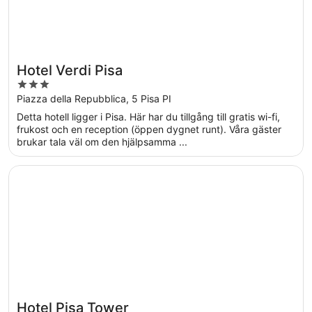
Hotel Verdi Pisa
3
out
Piazza della Repubblica, 5 Pisa PI
of
Detta hotell ligger i Pisa. Här har du tillgång till gratis wi-fi,
5
frukost och en reception (öppen dygnet runt). Våra gäster
brukar tala väl om den hjälpsamma ...
Öppnas i ett nytt fönster
Hotel Pisa Tower
Hotel Pisa Tower