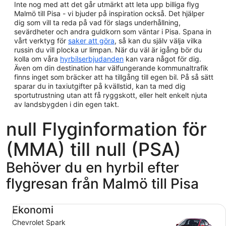
Inte nog med att det går utmärkt att leta upp billiga flyg
Malmö till Pisa - vi bjuder på inspiration också. Det hjälper
dig som vill ta reda på vad för slags underhållning,
sevärdheter och andra guldkorn som väntar i Pisa. Spana in
vårt verktyg för
saker att göra
, så kan du själv välja vilka
russin du vill plocka ur limpan. När du väl är igång bör du
kolla om våra
hyrbilserbjudanden
kan vara något för dig.
Även om din destination har välfungerande kommunaltrafik
finns inget som bräcker att ha tillgång till egen bil. På så sätt
sparar du in taxiutgifter på kvällstid, kan ta med dig
sportutrustning utan att få ryggskott, eller helt enkelt njuta
av landsbygden i din egen takt.
null Flyginformation för
(MMA) till null (PSA)
Behöver du en hyrbil efter
flygresan från Malmö till Pisa
Ekonomi Chevrolet Spark
Ekonomi
Chevrolet Spark