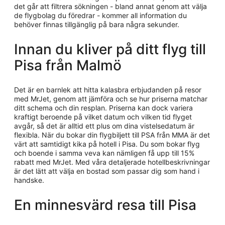
det går att filtrera sökningen - bland annat genom att välja
de flygbolag du föredrar - kommer all information du
behöver finnas tillgänglig på bara några sekunder.
Innan du kliver på ditt flyg till
Pisa från Malmö
Det är en barnlek att hitta kalasbra erbjudanden på resor
med MrJet, genom att jämföra och se hur priserna matchar
ditt schema och din resplan. Priserna kan dock variera
kraftigt beroende på vilket datum och vilken tid flyget
avgår, så det är alltid ett plus om dina vistelsedatum är
flexibla. När du bokar din flygbiljett till PSA från MMA är det
värt att samtidigt kika på hotell i Pisa. Du som bokar flyg
och boende i samma veva kan nämligen få upp till 15%
rabatt med MrJet. Med våra detaljerade hotellbeskrivningar
är det lätt att välja en bostad som passar dig som hand i
handske.
En minnesvärd resa till Pisa