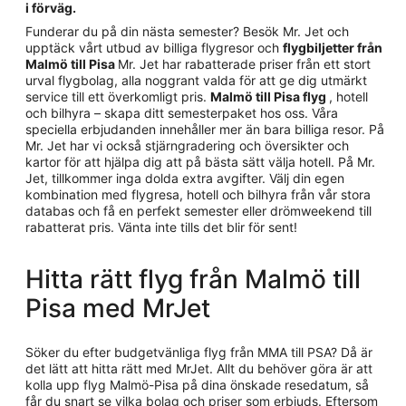
i förväg.
Funderar du på din nästa semester? Besök Mr. Jet och
upptäck vårt utbud av billiga flygresor och
flygbiljetter från
Malmö till Pisa
Mr. Jet har rabatterade priser från ett stort
urval flygbolag, alla noggrant valda för att ge dig utmärkt
service till ett överkomligt pris.
Malmö till Pisa flyg
, hotell
och bilhyra – skapa ditt semesterpaket hos oss. Våra
speciella erbjudanden innehåller mer än bara billiga resor. På
Mr. Jet har vi också stjärngradering och översikter och
kartor för att hjälpa dig att på bästa sätt välja hotell. På Mr.
Jet, tillkommer inga dolda extra avgifter. Välj din egen
kombination med flygresa, hotell och bilhyra från vår stora
databas och få en perfekt semester eller drömweekend till
rabatterat pris. Vänta inte tills det blir för sent!
Hitta rätt flyg från Malmö till
Pisa med MrJet
Söker du efter budgetvänliga flyg från MMA till PSA? Då är
det lätt att hitta rätt med MrJet. Allt du behöver göra är att
kolla upp flyg Malmö-Pisa på dina önskade resedatum, så
får du snart se vilka bolag och priser som erbjuds. Eftersom