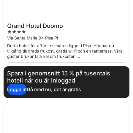
Grand Hotel Duomo
4
out
Via Santa Maria 94 Pisa PI
of
Detta hotell för affärsresenären ligger i Pisa. Här har du
5
tillgång till gratis frukost, gratis wi-fi och en takterrass. Våra
gäster brukar tala väl om frukosten ...
Spara i genomsnitt 15 % på tusentals
hotell när du är inloggad
Logga in
Gå med nu, det är gratis
Öppnas i ett nytt fönster
Hotel Verdi Pisa