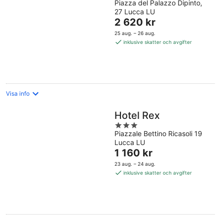
Piazza del Palazzo Dipinto,
out
27 Lucca LU
of
Priset
2 620 kr
5
är
25 aug. – 26 aug.
2 620 kr
inklusive skatter och avgifter
per
natt
Visa info
Hotel Rex
3
Piazzale Bettino Ricasoli 19
out
Lucca LU
of
Priset
1 160 kr
5
är
23 aug. – 24 aug.
1 160 kr
inklusive skatter och avgifter
per
natt