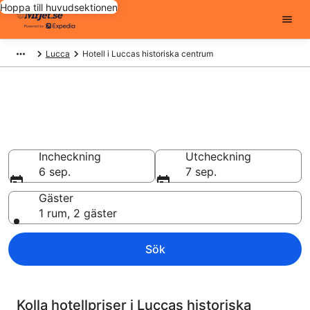
Hoppa till huvudsektionen
Lucca
Hotell i Luccas historiska centrum
Billiga hotell i Luccas historiska
centrum - 1016 att välja från
Hotell från 955 kr
Incheckning
Utcheckning
6 sep.
7 sep.
Gäster
1 rum, 2 gäster
Sök
Kolla hotellpriser i Luccas historiska