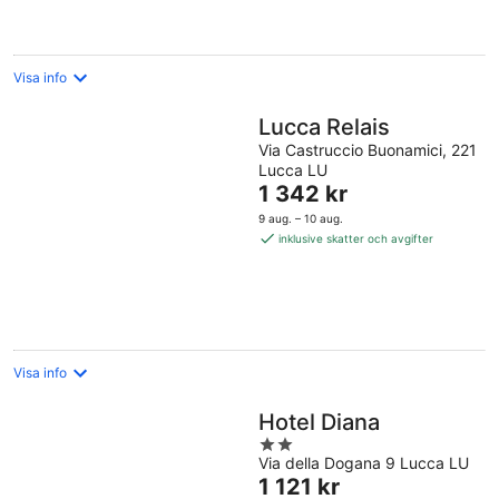
natt
Visa info
Lucca Relais
Via Castruccio Buonamici, 221
Lucca LU
Priset
1 342 kr
är
9 aug. – 10 aug.
1 342 kr
inklusive skatter och avgifter
per
natt
Visa info
Hotel Diana
2
Via della Dogana 9 Lucca LU
out
Priset
1 121 kr
of