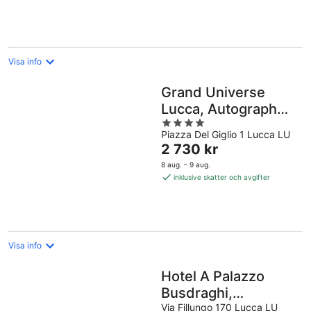
natt
Visa info
Grand Universe
Lucca, Autograph
4
Collection
Piazza Del Giglio 1 Lucca LU
out
Priset
2 730 kr
of
är
5
8 aug. – 9 aug.
2 730 kr
inklusive skatter och avgifter
per
natt
Visa info
Hotel A Palazzo
Busdraghi,
Residenza d'Epoca
Via Fillungo 170 Lucca LU