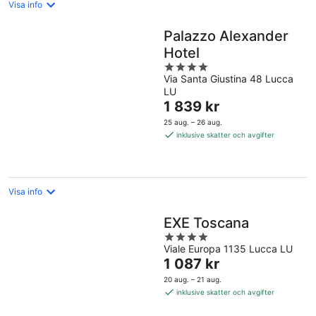
Visa info
Palazzo Alexander
Hotel
4
Via Santa Giustina 48 Lucca
out
LU
of
Priset
1 839 kr
5
är
25 aug. – 26 aug.
1 839 kr
inklusive skatter och avgifter
per
natt
Visa info
EXE Toscana
4
Viale Europa 1135 Lucca LU
out
Priset
1 087 kr
of
är
5
20 aug. – 21 aug.
1 087 kr
inklusive skatter och avgifter
per