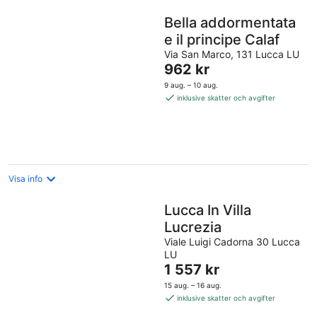
Bella addormentata
e il principe Calaf
Via San Marco, 131 Lucca LU
Priset
962 kr
är
9 aug. – 10 aug.
962 kr
inklusive skatter och avgifter
per
natt
Visa info
Lucca In Villa
Lucrezia
Viale Luigi Cadorna 30 Lucca
LU
Priset
1 557 kr
är
15 aug. – 16 aug.
1 557 kr
inklusive skatter och avgifter
per