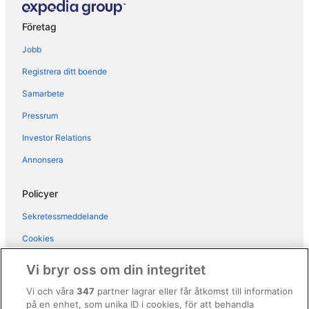
Hotell i Cascina
Hotell i Chiatri
Företag
Hotell i Guamo
Jobb
Hotell i Lammari
Registrera ditt boende
Hotell i Lido di Camaiore
Samarbete
Hotell i Lucca
Pressrum
Hotell i Marlia
Investor Relations
Hotell i Massarosa
Annonsera
Hotell i Montecatini Alto
Hotell i Montecatini Terme
Policyer
Hotell i Montemagno
Sekretessmeddelande
Hotell i Orentano
Cookies
Hotell i Partigliano
Användarvillkor
Vi bryr oss om din integritet
Hotell i Pescia
Allmänna regler och villkor (ej för Vrbo-bokningar)
Vi och våra
347
partner lagrar eller får åtkomst till information
Hotell i Pisa
på en enhet, som unika ID i cookies, för att behandla
Regler och villkor för Vrbo