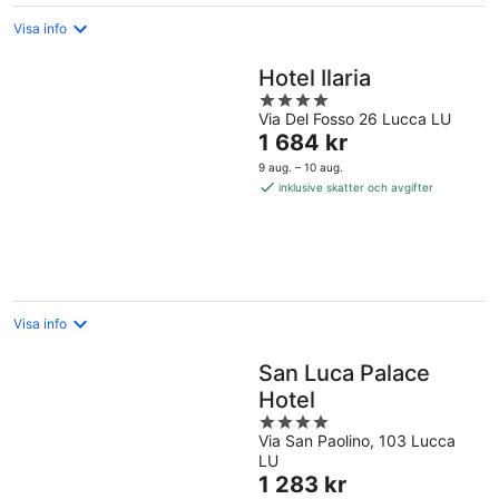
Visa info
Hotel Ilaria
4
Via Del Fosso 26 Lucca LU
out
Priset
1 684 kr
of
är
5
9 aug. – 10 aug.
1 684 kr
inklusive skatter och avgifter
per
natt
Visa info
San Luca Palace
Hotel
4
Via San Paolino, 103 Lucca
out
LU
of
Priset
1 283 kr
5