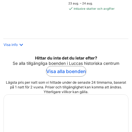
är
5
23 aug. – 24 aug.
1 121 kr
inklusive skatter och avgifter
per
natt
Visa info
Hittar du inte det du letar efter?
Se alla tillgängliga boenden i Luccas historiska centrum
Visa alla boenden
Lägsta pris per natt som vi hittade under de senaste 24 timmarna, baserat
på 1 natt för 2 vuxna. Priser och tillgänglighet kan komma att ändras.
Ytterligare villkor kan gälla.