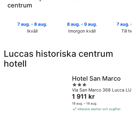
centrum
7 aug. - 8 aug.
8 aug. - 9 aug.
7 aug. - 9 
Ikväll
Imorgon kväll
Till helg
Kolla
Kolla
Kolla
priserna
priserna
priserna
i
i
i
Luccas historiska centrum
Luccas
Luccas
Luccas
hotell
historiska
historiska
historiska
centrum
centrum
centrum
för
för
inför
Hotel San Marco
ikväll,
imorgon
helgen,
3
7
natt,
7
Via San Marco 368 Lucca LU
out
aug.
8
aug.
Priset
1 911 kr
of
-
aug.
-
är
5
18 aug. – 19 aug.
8
-
9
1 911 kr
inklusive skatter och avgifter
aug.
9
aug.
per
aug.
natt