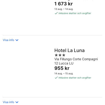
Priset
1 673 kr
är
13 aug. – 14 aug.
1 673 kr
inklusive skatter och avgifter
per
natt
Visa info
Hotel La Luna
3
Via Fillungo Corte Compagni
out
12 Lucca LU
of
Priset
955 kr
5
är
14 aug. – 15 aug.
955 kr
inklusive skatter och avgifter
per
natt
Visa info