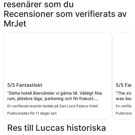
resenärer som du
Recensioner som verifierats av
MrJet
San Luca Palace Hotel
Palazzo D
San Luca Palace Hotel
Palazzo
5/5
Fantastiskt
5/5
Fant
"Detta hotell återvänder vi gärna till. Väldigt fina
"The staf
rum, jättebra läge, parkering och fin frukost.
was beaut
Personalen var hjälpsam och tillmötesgående. Hela
location 
En verifierad resenär bodde på San Luca Palace Hotel
En verifier
upplevelsen var väldigt bra!"
the next t
Publicerades för 11 dagar sen
Publicerade
Res till Luccas historiska