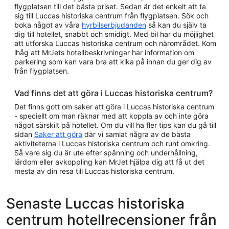
flygplatsen till det bästa priset. Sedan är det enkelt att ta
sig till Luccas historiska centrum från flygplatsen. Sök och
boka något av våra
hyrbilserbjudanden
så kan du själv ta
dig till hotellet, snabbt och smidigt. Med bil har du möjlighet
att utforska Luccas historiska centrum och närområdet. Kom
ihåg att MrJets hotellbeskrivningar har information om
parkering som kan vara bra att kika på innan du ger dig av
från flygplatsen.
Vad finns det att göra i Luccas historiska centrum?
Det finns gott om saker att göra i Luccas historiska centrum
- speciellt om man räknar med att koppla av och inte göra
något särskilt på hotellet. Om du vill ha fler tips kan du gå till
sidan
Saker att göra
där vi samlat några av de bästa
aktiviteterna i Luccas historiska centrum och runt omkring.
Så vare sig du är ute efter spänning och underhållning,
lärdom eller avkoppling kan MrJet hjälpa dig att få ut det
mesta av din resa till Luccas historiska centrum.
Senaste Luccas historiska
centrum hotellrecensioner från