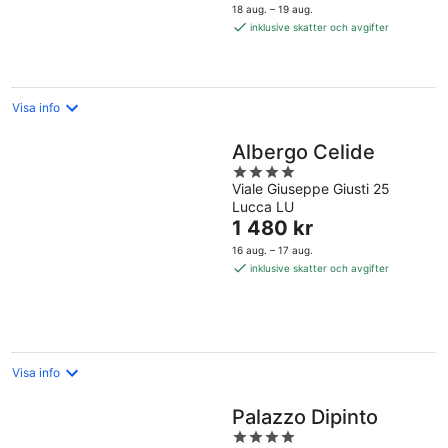
är
18 aug. – 19 aug.
1 283 kr
inklusive skatter och avgifter
per
natt
Visa info
Albergo Celide
4
Viale Giuseppe Giusti 25
out
Lucca LU
of
Priset
1 480 kr
5
är
16 aug. – 17 aug.
1 480 kr
inklusive skatter och avgifter
per
natt
Visa info
Palazzo Dipinto
4