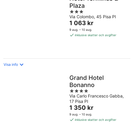
Plaza
3
Via Colombo, 45 Pisa PI
out
Priset
1 063 kr
of
är
5
9 aug. – 10 aug.
1 063 kr
inklusive skatter och avgifter
per
natt
Visa info
Grand Hotel
Bonanno
4
Via Carlo Francesco Gabba,
out
17 Pisa PI
of
Priset
1 350 kr
5
är
9 aug. – 10 aug.
1 350 kr
inklusive skatter och avgifter
per
natt