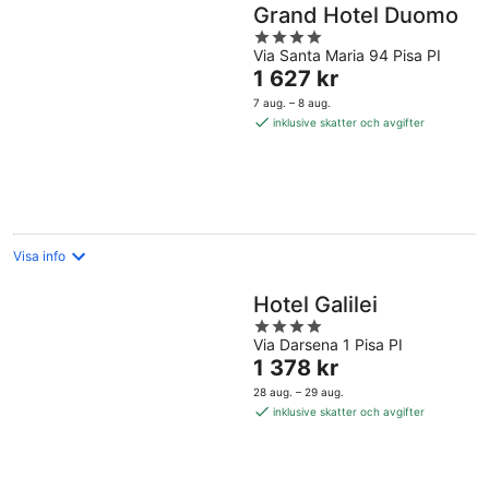
Grand Hotel Duomo
4
Via Santa Maria 94 Pisa PI
out
Priset
1 627 kr
of
är
5
7 aug. – 8 aug.
1 627 kr
inklusive skatter och avgifter
per
natt
Visa info
Hotel Galilei
4
Via Darsena 1 Pisa PI
out
Priset
1 378 kr
of
är
5
28 aug. – 29 aug.
1 378 kr
inklusive skatter och avgifter
per
natt