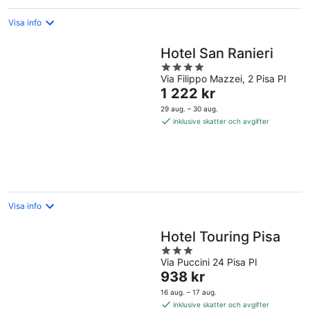
Visa info
Hotel San Ranieri
4
Via Filippo Mazzei, 2 Pisa PI
out
Priset
1 222 kr
of
är
5
29 aug. – 30 aug.
1 222 kr
inklusive skatter och avgifter
per
natt
Visa info
Hotel Touring Pisa
3
Via Puccini 24 Pisa PI
out
Priset
938 kr
of
är
5
16 aug. – 17 aug.
938 kr
inklusive skatter och avgifter