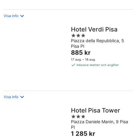
Visa info
Hotel Verdi Pisa
3
Piazza della Repubblica, 5
out
Pisa PI
of
Priset
885 kr
5
är
17 aug. – 18 aug.
885 kr
inklusive skatter och avgifter
per
natt
Visa info
Hotel Pisa Tower
3
Piazza Daniele Manin, 9 Pisa
out
PI
of
Priset
1 285 kr
5