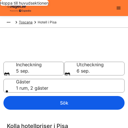
Hoppa till huvudsektionen
Toscana
Hotell i Pisa
Billiga hotell i Pisa - 579 att
välja från
Hotell från 885 kr
Incheckning
Utcheckning
5 sep.
6 sep.
Gäster
1 rum, 2 gäster
Sök
Kolla hotellpriser i Pisa