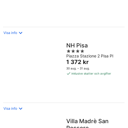
per
natt
Visa info
NH Pisa
4
Piazza Stazione 2 Pisa PI
out
Priset
1 372 kr
of
är
5
30 aug. – 31 aug.
1 372 kr
inklusive skatter och avgifter
per
natt
Visa info
Villa Madrè San