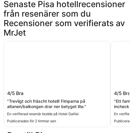
Senaste Pisa hotellrecensioner
från resenärer som du
Recensioner som verifierats av
MrJet
Hotel Galilei
Hotel Verd
Hotel Galilei
Hotel Ve
4/5
Bra
4/5
Bra
"Trevligt och fräscht hotell! Fimparna på
"Ett fanta
altanen/balkongen drar ner betyget lite."
incheckni
sig till oc
En verifierad resenär bodde på Hotel Galilei
En verifier
även prom
Publicerades för 2 timmar sen
Publicerade
Det bästa 
behov. Ko