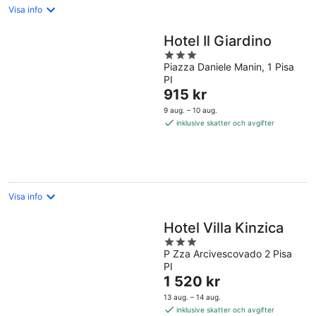
Visa info
Hotel Il Giardino
3
Piazza Daniele Manin, 1 Pisa
out
PI
of
Priset
915 kr
5
är
9 aug. – 10 aug.
915 kr
inklusive skatter och avgifter
per
natt
Visa info
Hotel Villa Kinzica
3
P Zza Arcivescovado 2 Pisa
out
PI
of
Priset
1 520 kr
5
är
13 aug. – 14 aug.
1 520 kr
inklusive skatter och avgifter