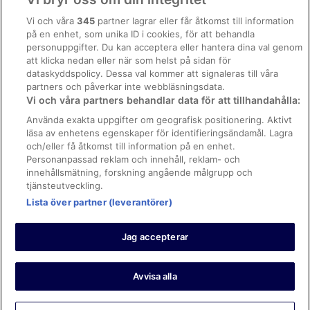
Hotell i Livorno
Allmänna regler och villkor (ej för Vrbo-bokningar)
Vi och våra
345
partner lagrar eller får åtkomst till information
Lägenhetshotell i Livorno
på en enhet, som unika ID i cookies, för att behandla
Regler och villkor för Vrbo
Hotell i Lucca
personuppgifter. Du kan acceptera eller hantera dina val genom
Tillgänglighetsanpassning
att klicka nedan eller när som helst på sidan för
Hotell i Luccas historiska centrum
dataskyddspolicy. Dessa val kommer att signaleras till våra
Juridisk information/Kontakta oss
Hotell i närheten av Lutande tornet
partners och påverkar inte webbläsningsdata.
Vi och våra partners behandlar data för att tillhandahålla:
Riktlinjer för innehåll och anmäla innehåll
Hotell i Pisa
Använda exakta uppgifter om geografisk positionering. Aktivt
Lägenhetsresorter i Pisa
läsa av enhetens egenskaper för identifieringsändamål. Lagra
Hjälp
och/eller få åtkomst till information på en enhet.
Town Houses i Pisa
Kontakta oss
Personanpassad reklam och innehåll, reklam- och
innehållsmätning, forskning angående målgrupp och
Avboka eller ändra din bokning
tjänsteutveckling.
Boka ett flyg med flygbolagskredit
Lista över partner (leverantörer)
Återbetalningsprocess och tidslinjer
Jag accepterar
© 2026 Expedia, Inc., ett företag inom Expedia Group.
https://www.expediagroup.com/ Med ensamrätt. MrJet är ett
varumärke eller registrerat varumärke som tillhör Expedia, Inc.
Avvisa alla