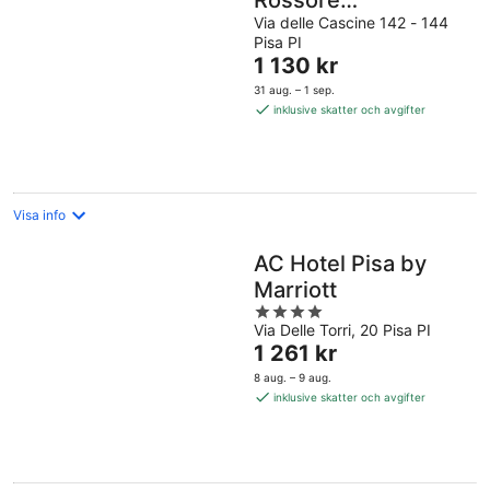
Rossore
Apartments
Via delle Cascine 142 - 144
Pisa PI
Priset
1 130 kr
är
31 aug. – 1 sep.
1 130 kr
inklusive skatter och avgifter
per
natt
Visa info
AC Hotel Pisa by
Marriott
4
Via Delle Torri, 20 Pisa PI
out
Priset
1 261 kr
of
är
5
8 aug. – 9 aug.
1 261 kr
inklusive skatter och avgifter
per
natt