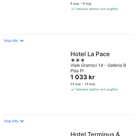
är
8 aug. – 9 aug.
1 285 kr
inklusive skatter och avgifter
per
natt
Visa info
Hotel La Pace
3
Viale Gramsci 14 - Galleria B
out
Pisa PI
of
Priset
1 033 kr
5
är
23 aug. – 24 aug.
1 033 kr
inklusive skatter och avgifter
per
natt
Visa info
Hotel Terminus &