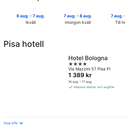
6 aug. - 7 aug.
7 aug. - 8 aug.
7 aug. - 9 
Ikväll
Imorgon kväll
Till helg
Kolla
Kolla
Kolla
priserna
priserna
priserna
i
i
i
Pisa hotell
Pisa
Pisa
Pisa
för
för
inför
ikväll,
imorgon
helgen,
Hotel Bologna
6
natt,
7
4
aug.
7
aug.
Via Mazzini 57 Pisa PI
out
Priset
1 389 kr
-
aug.
-
of
är
7
-
9
5
16 aug. – 17 aug.
1 389 kr
aug.
8
aug.
inklusive skatter och avgifter
per
aug.
natt
Visa info