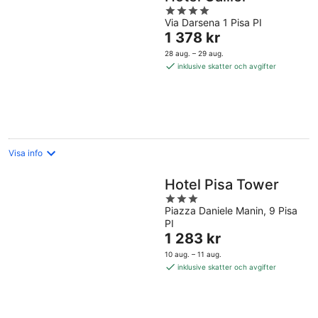
4
Via Darsena 1 Pisa PI
out
Priset
1 378 kr
of
är
5
28 aug. – 29 aug.
1 378 kr
inklusive skatter och avgifter
per
natt
Visa info
Hotel Pisa Tower
3
Piazza Daniele Manin, 9 Pisa
out
PI
of
Priset
1 283 kr
5
är
10 aug. – 11 aug.
1 283 kr
inklusive skatter och avgifter
per
natt