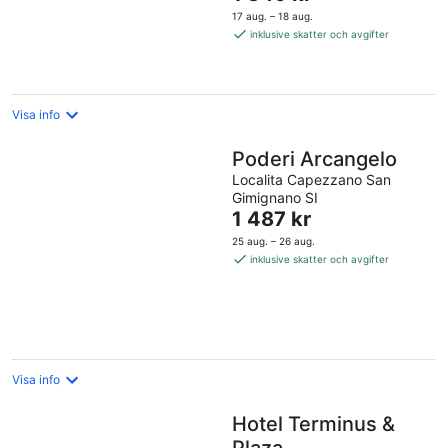
är
17 aug. – 18 aug.
1 349 kr
inklusive skatter och avgifter
per
natt
Visa info
Poderi Arcangelo
Localita Capezzano San
Gimignano SI
Priset
1 487 kr
är
25 aug. – 26 aug.
1 487 kr
inklusive skatter och avgifter
per
natt
Visa info
Hotel Terminus &