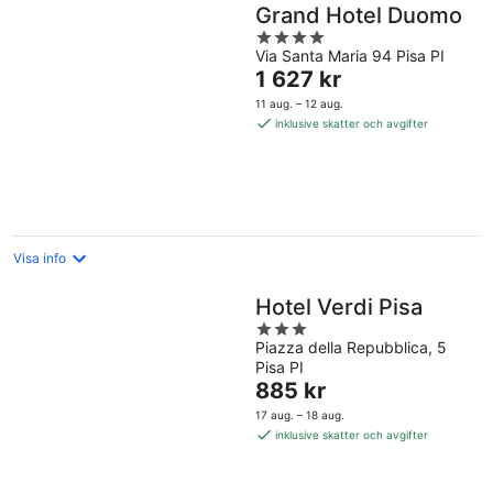
Grand Hotel Duomo
4
Via Santa Maria 94 Pisa PI
out
Priset
1 627 kr
of
är
5
11 aug. – 12 aug.
1 627 kr
inklusive skatter och avgifter
per
natt
Visa info
Hotel Verdi Pisa
3
Piazza della Repubblica, 5
out
Pisa PI
of
Priset
885 kr
5
är
17 aug. – 18 aug.
885 kr
inklusive skatter och avgifter
per
natt