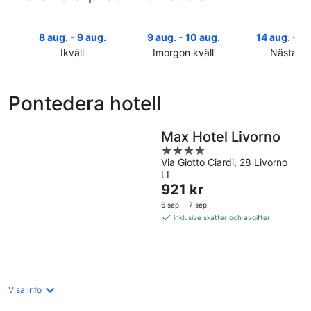
8 aug. - 9 aug.
9 aug. - 10 aug.
14 aug. - 16
Ikväll
Imorgon kväll
Nästa he
Kolla
Kolla
Kolla
priserna
priserna
priserna
i
i
i
Pontedera hotell
Pontedera
Pontedera
Pontedera
för
för
inför
ikväll,
imorgon
nästa
Max Hotel Livorno
8
natt,
helg,
4
aug.
9
14
Via Giotto Ciardi, 28 Livorno
out
LI
-
aug.
aug.
of
Priset
921 kr
9
-
-
5
är
aug.
10
16
6 sep. – 7 sep.
921 kr
aug.
aug.
inklusive skatter och avgifter
per
natt
Visa info