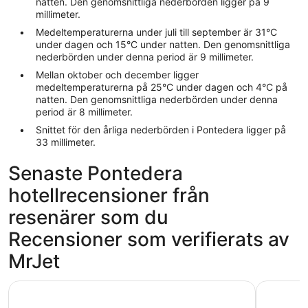
natten. Den genomsnittliga nederbörden ligger på 9
millimeter.
Medeltemperaturerna under juli till september är 31°C
under dagen och 15°C under natten. Den genomsnittliga
nederbörden under denna period är 9 millimeter.
Mellan oktober och december ligger
medeltemperaturerna på 25°C under dagen och 4°C på
natten. Den genomsnittliga nederbörden under denna
period är 8 millimeter.
Snittet för den årliga nederbörden i Pontedera ligger på
33 millimeter.
Senaste Pontedera
hotellrecensioner från
resenärer som du
Recensioner som verifierats av
MrJet
Hotel Verdi Pisa
Hotel Bol