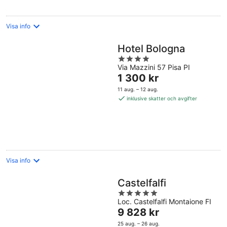
Visa info
Hotel Bologna
4
Via Mazzini 57 Pisa PI
out
Priset
1 300 kr
of
är
5
11 aug. – 12 aug.
1 300 kr
inklusive skatter och avgifter
per
natt
Visa info
Castelfalfi
5
Loc. Castelfalfi Montaione FI
out
Priset
9 828 kr
of
är
5
25 aug. – 26 aug.