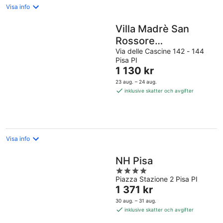
Visa info
Villa Madrè San
Rossore
Apartments
Via delle Cascine 142 - 144
Pisa PI
Priset
1 130 kr
är
23 aug. – 24 aug.
1 130 kr
inklusive skatter och avgifter
per
natt
Visa info
NH Pisa
4
Piazza Stazione 2 Pisa PI
out
Priset
1 371 kr
of
är
5
30 aug. – 31 aug.
1 371 kr
inklusive skatter och avgifter
per