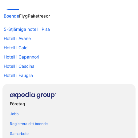
Boende
Flyg
Paketresor
5-Stjärniga hotell i Pisa
Hotell i Avane
Hotell i Calci
Hotell i Capannori
Hotell i Cascina
Hotell i Fauglia
Hotell i Gavena
Hotell i Guamo
Hotell i Lajatico
Företag
Hotell i Lammari
Jobb
Hotell i Lucca
Registrera ditt boende
Hotell i Montemagno
Samarbete