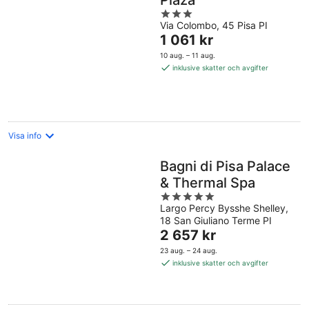
Plaza
3
Via Colombo, 45 Pisa PI
out
Priset
1 061 kr
of
är
5
10 aug. – 11 aug.
1 061 kr
inklusive skatter och avgifter
per
natt
Visa info
Bagni di Pisa Palace
& Thermal Spa
5
Largo Percy Bysshe Shelley,
out
18 San Giuliano Terme PI
of
Priset
2 657 kr
5
är
23 aug. – 24 aug.
2 657 kr
inklusive skatter och avgifter
per
natt