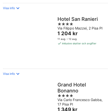
Visa info
Hotel San Ranieri
4
Via Filippo Mazzei, 2 Pisa PI
out
Priset
1 204 kr
of
är
5
11 aug. – 12 aug.
1 204 kr
inklusive skatter och avgifter
per
natt
Visa info
Grand Hotel
Bonanno
4
Via Carlo Francesco Gabba,
out
17 Pisa PI
of
Priset
1 349 kr
5