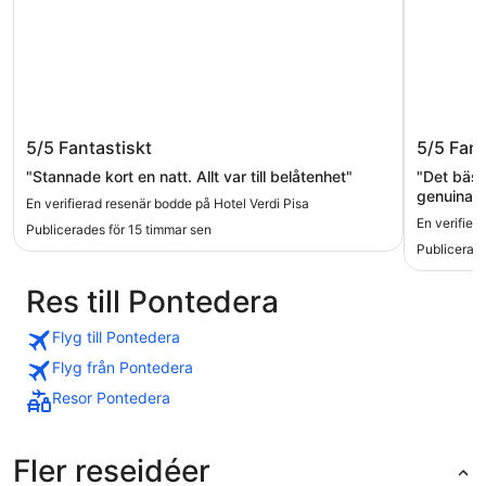
Hotel Verdi Pisa
Hotel B
5/5
Fantastiskt
5/5
Fant
"Stannade kort en natt. Allt var till belåtenhet"
"Det bäst
genuina p
En verifierad resenär bodde på Hotel Verdi Pisa
frukosten 
En verifier
Publicerades för 15 timmar sen
Rummet var
Publicerade
Vårt fami
många ha
Res till Pontedera
lagom hög
centrum va
för att l
Flyg till Pontedera
en pannk
Flyg från Pontedera
Resor Pontedera
Fler reseidéer