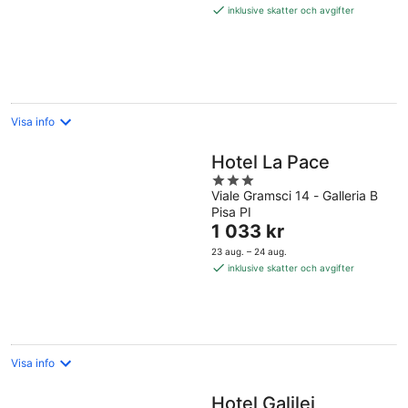
9 828 kr
inklusive skatter och avgifter
per
natt
Visa info
Hotel La Pace
3
Viale Gramsci 14 - Galleria B
out
Pisa PI
of
Priset
1 033 kr
5
är
23 aug. – 24 aug.
1 033 kr
inklusive skatter och avgifter
per
natt
Visa info
Hotel Galilei