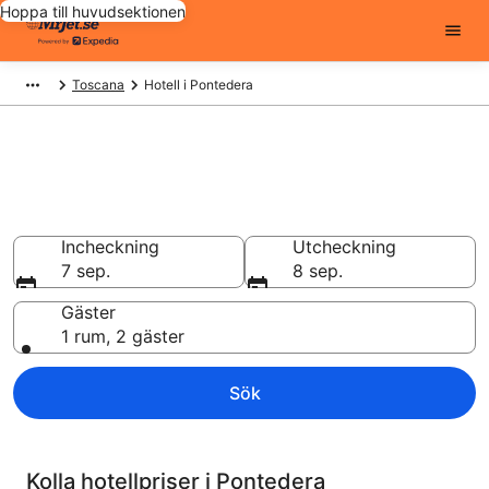
Hoppa till huvudsektionen
Toscana
Hotell i Pontedera
Billiga hotell i Pontedera - 8917
att välja från
Hotell från 885 kr
Incheckning
Utcheckning
7 sep.
8 sep.
Gäster
1 rum, 2 gäster
Sök
Kolla hotellpriser i Pontedera