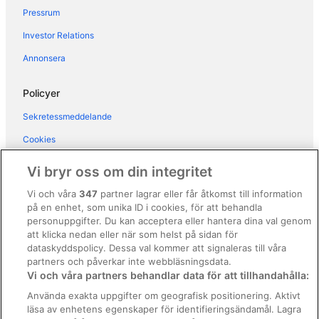
Hotell i Montopoli in Val d'Arno
Pressrum
Hotell i Orentano
Investor Relations
Hotell i Palaia
Annonsera
Hotell i Peccioli
Hotell i Pisa
Policyer
Hotell i San Giuliano Terme
Sekretessmeddelande
Hotell i Santa Luce
Cookies
Hotell i Taccino
Användarvillkor
Vi bryr oss om din integritet
Hotell i Vicopisano
Allmänna regler och villkor (ej för Vrbo-bokningar)
Vi och våra
347
partner lagrar eller får åtkomst till information
Hotell i Vorno
på en enhet, som unika ID i cookies, för att behandla
Regler och villkor för Vrbo
Hotell i Lucca
personuppgifter. Du kan acceptera eller hantera dina val genom
Tillgänglighetsanpassning
att klicka nedan eller när som helst på sidan för
Hotell i Luccas historiska centrum
dataskyddspolicy. Dessa val kommer att signaleras till våra
Juridisk information/Kontakta oss
Hotell i närheten av Lutande tornet
partners och påverkar inte webbläsningsdata.
Vi och våra partners behandlar data för att tillhandahålla:
Riktlinjer för innehåll och anmäla innehåll
Hotell i Pisa
Använda exakta uppgifter om geografisk positionering. Aktivt
Lägenhetsresorter i Pisa
läsa av enhetens egenskaper för identifieringsändamål. Lagra
Hjälp