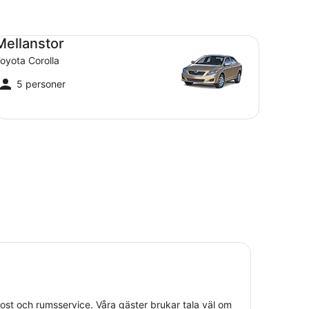
llanstor Toyota Corolla
Mellanstor
oyota Corolla
5 personer
 frukost och rumsservice. Våra gäster brukar tala väl om