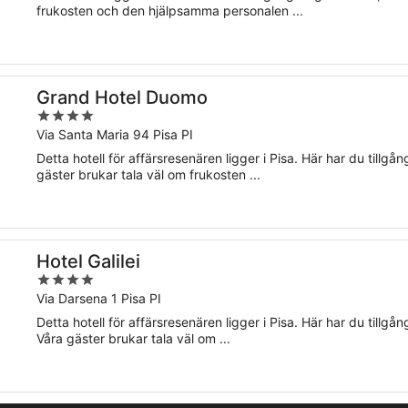
5
frukosten och den hjälpsamma personalen ...
Grand Hotel Duomo
4
out
Via Santa Maria 94 Pisa PI
of
Detta hotell för affärsresenären ligger i Pisa. Här har du tillgång
5
gäster brukar tala väl om frukosten ...
Hotel Galilei
4
out
Via Darsena 1 Pisa PI
of
Detta hotell för affärsresenären ligger i Pisa. Här har du tillgång 
5
Våra gäster brukar tala väl om ...