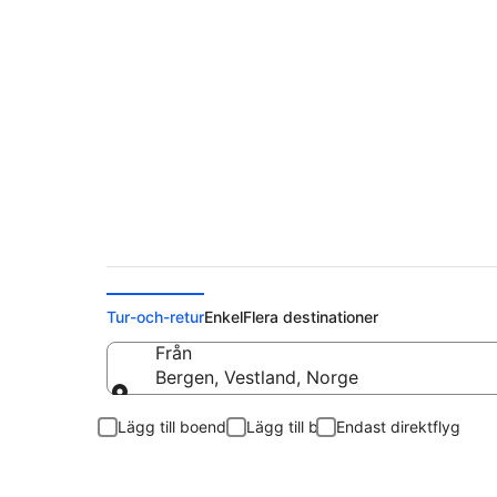
Flyg från Bergen till
Tur-och-retur
Enkel
Flera destinationer
Från
Bergen, Vestland, Norge
Från
Lägg till boende
Lägg till bil
Endast direktflyg