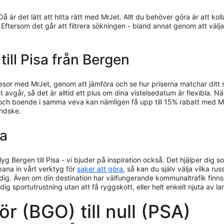
Då är det lätt att hitta rätt med MrJet. Allt du behöver göra är att 
. Eftersom det går att filtrera sökningen - bland annat genom att välj
 till Pisa från Bergen
resor med MrJet, genom att jämföra och se hur priserna matchar ditt
 avgår, så det är alltid ett plus om dina vistelsedatum är flexibla. När
yg och boende i samma veva kan nämligen få upp till 15% rabatt med M
andske.
sa
lyg Bergen till Pisa - vi bjuder på inspiration också. Det hjälper dig s
pana in vårt verktyg för
saker att göra
, så kan du själv välja vilka ru
ig. Även om din destination har välfungerande kommunaltrafik finns in
 dig sportutrustning utan att få ryggskott, eller helt enkelt njuta av 
ör (BGO) till null (PSA)