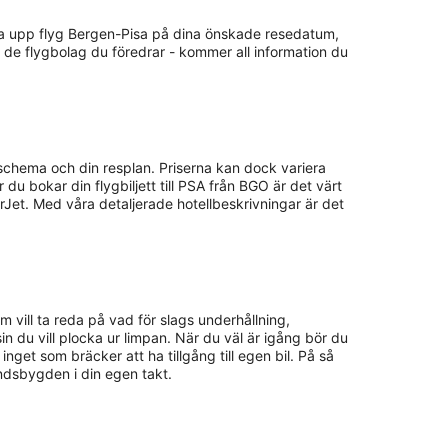
kolla upp flyg Bergen-Pisa på dina önskade resedatum,
a de flygbolag du föredrar - kommer all information du
 schema och din resplan. Priserna kan dock variera
 du bokar din flygbiljett till PSA från BGO är det värt
rJet. Med våra detaljerade hotellbeskrivningar är det
om vill ta reda på vad för slags underhållning,
ssin du vill plocka ur limpan. När du väl är igång bör du
get som bräcker att ha tillgång till egen bil. På så
landsbygden i din egen takt.