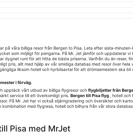
 våra billiga resor från Bergen to Pisa. Leta efter sista-minuten-bilj
cket som möjligt för pengarna. På Mr. Jet jämför och uppdaterar vi he
r dygnet runt för att hitta de bästa priserna. Varifrån du än reser, 
rimligt pris, allt med hjälp av vår smidiga databas med resor över hela 
llgängliga liksom hotell och hyrbilsavtal för att drömsemestern ska bli 
emester i förväg.
h upptäck vårt utbud av billiga flygresor och
flygbiljetter från Berge
ärkt service till ett överkomligt pris.
Bergen till Pisa flyg
, hotell och
sor. På Mr. Jet har vi också stjärngradering och översikter och kartor 
gen kombination med flygresa, hotell och bilhyra från vår stora databa
 till Pisa med MrJet