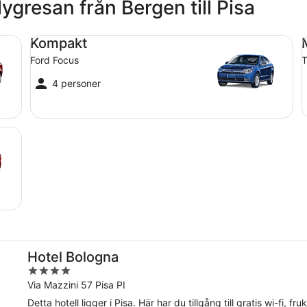
lygresan från Bergen till Pisa
Kompakt Ford Focus
Me
Kompakt
Ford Focus
T
4 personer
Hotel Bologna
4
out
Via Mazzini 57 Pisa PI
of
Detta hotell ligger i Pisa. Här har du tillgång till gratis wi-fi,