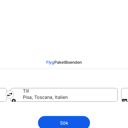
 Pisa från
Flyg
Paket
Boenden
Till
Pisa, Toscana, Italien
Till
Sök