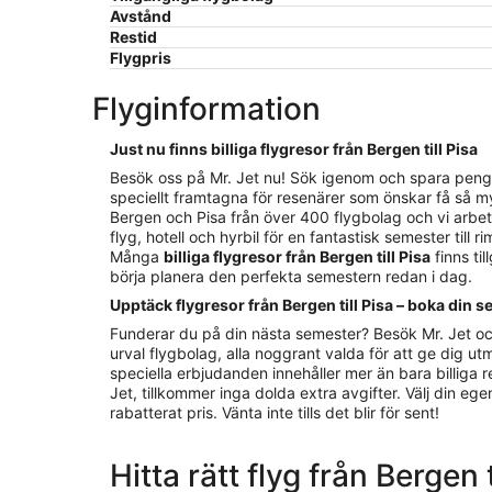
Avstånd
Restid
Flygpris
Flyginformation
Just nu finns billiga flygresor från Bergen till Pisa
Besök oss på Mr. Jet nu! Sök igenom och spara pengar på
speciellt framtagna för resenärer som önskar få så my
Bergen och Pisa från över 400 flygbolag och vi arbeta
flyg, hotell och hyrbil för en fantastisk semester till 
Många
billiga flygresor från Bergen till Pisa
finns ti
börja planera den perfekta semestern redan i dag.
Upptäck flygresor från Bergen till Pisa – boka din s
Funderar du på din nästa semester? Besök Mr. Jet oc
urval flygbolag, alla noggrant valda för att ge dig utm
speciella erbjudanden innehåller mer än bara billiga re
Jet, tillkommer inga dolda extra avgifter. Välj din e
rabatterat pris. Vänta inte tills det blir för sent!
Hitta rätt flyg från Bergen