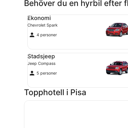
Behöver du en hyrbil efter f
Ekonomi Chevrolet Spark
Ekonomi
Chevrolet Spark
4 personer
Stadsjeep Jeep Compass
Stadsjeep
Jeep Compass
5 personer
Topphotell i Pisa
Öppnas i ett nytt fönster
Hotel Bologna