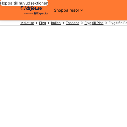
Hoppa till huvudsektionen
Shoppa resor
MrJet.se
Flyg
Italien
Toscana
Flyg till Pisa
Flyg från Be