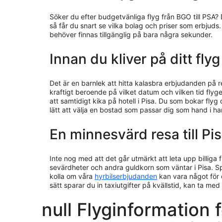
Söker du efter budgetvänliga flyg från BGO till PSA? 
så får du snart se vilka bolag och priser som erbjuds
behöver finnas tillgänglig på bara några sekunder.
Innan du kliver på ditt flyg
Det är en barnlek att hitta kalasbra erbjudanden på 
kraftigt beroende på vilket datum och vilken tid flyget
att samtidigt kika på hotell i Pisa. Du som bokar fl
lätt att välja en bostad som passar dig som hand i h
En minnesvärd resa till Pi
Inte nog med att det går utmärkt att leta upp billiga f
sevärdheter och andra guldkorn som väntar i Pisa. S
kolla om våra
hyrbilserbjudanden
kan vara något för d
sätt sparar du in taxiutgifter på kvällstid, kan ta med
null Flyginformation f