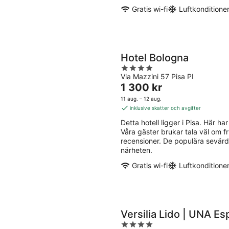
Gratis wi-fi
Luftkonditione
Hotel Bologna
4
Via Mazzini 57 Pisa PI
out
Priset
1 300 kr
of
är
5
11 aug. – 12 aug.
1 300 kr
inklusive skatter och avgifter
per
Detta hotell ligger i Pisa. Här har
natt
Våra gäster brukar tala väl om 
recensioner. De populära sevärd
närheten.
Gratis wi-fi
Luftkonditione
Versilia Lido | UNA Es
4