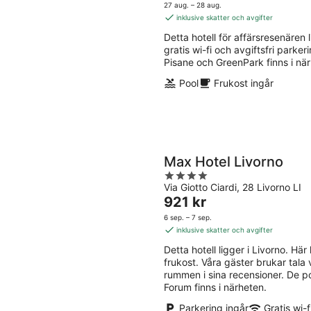
-
9
är
5
27 aug. – 28 aug.
9
aug
1 146 kr
inklusive skatter och avgifter
aug.
per
Detta hotell för affärsresenären li
natt
gratis wi-fi och avgiftsfri parke
Pisane och GreenPark finns i nä
Pool
Frukost ingår
Max Hotel Livorno
4
Via Giotto Ciardi, 28 Livorno LI
out
Priset
921 kr
of
är
5
6 sep. – 7 sep.
921 kr
inklusive skatter och avgifter
per
Detta hotell ligger i Livorno. Här 
natt
frukost. Våra gäster brukar tal
rummen i sina recensioner. De p
Forum finns i närheten.
Parkering ingår
Gratis wi-f