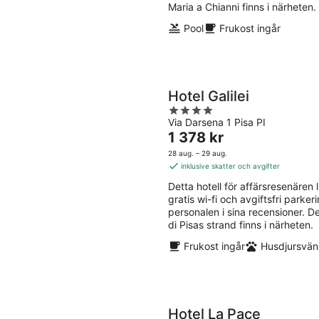
Maria a Chianni finns i närheten.
Pool
Frukost ingår
Hotel Galilei
4
Via Darsena 1 Pisa PI
out
Priset
1 378 kr
of
är
5
28 aug. – 29 aug.
1 378 kr
inklusive skatter och avgifter
per
Detta hotell för affärsresenären li
natt
gratis wi-fi och avgiftsfri park
personalen i sina recensioner. 
di Pisas strand finns i närheten.
Frukost ingår
Husdjursvänl
Hotel La Pace