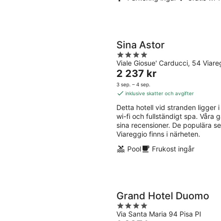
Sina Astor
4
Viale Giosue' Carducci, 54 Viar
out
Priset
2 237 kr
of
är
5
3 sep. – 4 sep.
2 237 kr
inklusive skatter och avgifter
per
Detta hotell vid stranden ligger i 
natt
wi-fi och fullständigt spa. Våra
sina recensioner. De populära s
Viareggio finns i närheten.
Pool
Frukost ingår
Grand Hotel Duomo
4
Via Santa Maria 94 Pisa PI
out