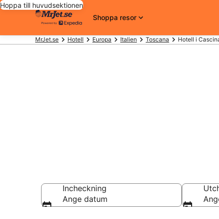
Hoppa till huvudsektionen
Shoppa resor
MrJet.se
Hotell
Europa
Italien
Toscana
Hotell i Cascin
Billiga hotell
Hotell från 885 kr
Incheckning
Utc
Ange datum
Ang