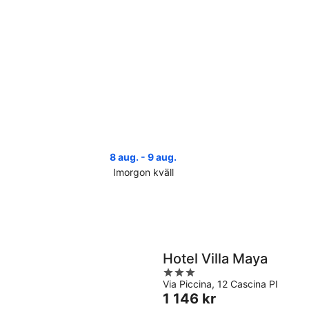
8 aug. - 9 aug.
Imorgon kväll
Kolla
Koll
priserna
pri
i
i
Cascina
Cas
för
infö
imorgon
hel
Hotel Villa Maya
natt,
7
3
8
aug
Via Piccina, 12 Cascina PI
out
aug.
-
Priset
1 146 kr
of