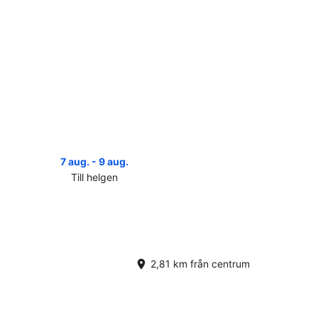
7 aug. - 9 aug.
Till helgen
a
serna
cina
r
gen,
2,81 km från centrum
.