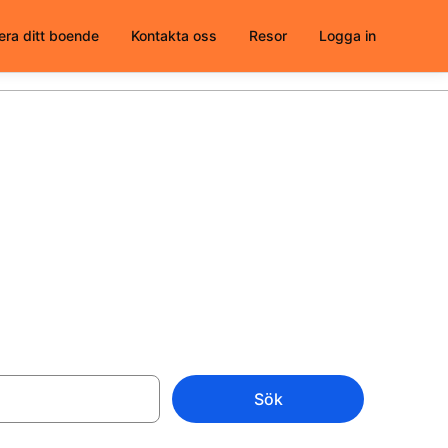
era ditt boende
Kontakta oss
Resor
Logga in
tt välja från
Sök