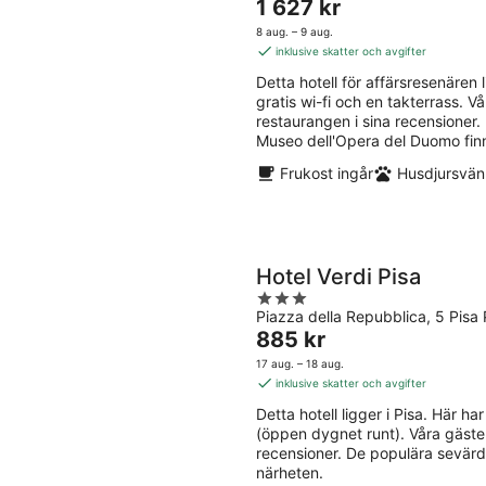
Priset
1 627 kr
of
är
5
8 aug. – 9 aug.
1 627 kr
inklusive skatter och avgifter
per
Detta hotell för affärsresenären li
natt
gratis wi-fi och en takterrass. V
restaurangen i sina recensioner
Museo dell'Opera del Duomo finn
Frukost ingår
Husdjursvänl
Hotel Verdi Pisa
3
Piazza della Repubblica, 5 Pisa 
out
Priset
885 kr
of
är
5
17 aug. – 18 aug.
885 kr
inklusive skatter och avgifter
per
Detta hotell ligger i Pisa. Här har
natt
(öppen dygnet runt). Våra gäste
recensioner. De populära sevärdh
närheten.