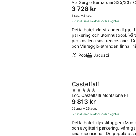
Via Sergio Bernardini 335/337 
out
Priset
3 728 kr
of
är
5
1 sep. – 2 sep.
3 728 kr
inklusive skatter och avgifter
per
Detta hotell vid stranden ligger i 
natt
parkering och utomhuspool. Vår
personalen i sina recensioner. 
och Viareggio-stranden finns i n
Pool
Jacuzzi
Castelfalfi
5
Loc. Castelfalfi Montaione FI
out
Priset
9 813 kr
of
är
5
25 aug. – 26 aug.
9 813 kr
inklusive skatter och avgifter
per
Detta hotell i lyxstil ligger i Mont
natt
och avgiftsfri parkering. Våra g
sina recensioner. De populära se