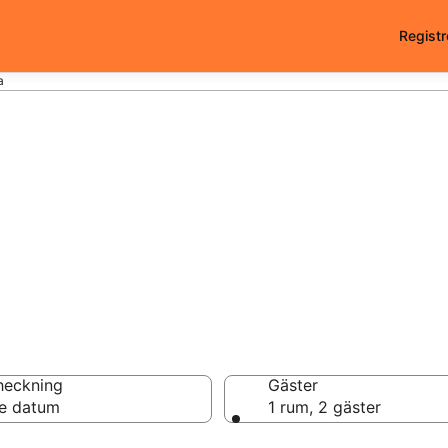
Registr
a
 i Cascina - 8886 a
heckning
Gäster
e datum
1 rum, 2 gäster