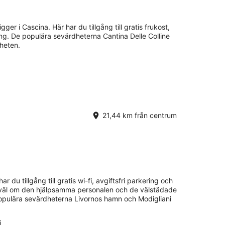
.
gger i Cascina. Här har du tillgång till gratis frukost,
ring. De populära sevärdheterna Cantina Delle Colline
rheten.
21,44 km från centrum
har du tillgång till gratis wi-fi, avgiftsfri parkering och
a väl om den hjälpsamma personalen och de välstädade
opulära sevärdheterna Livornos hamn och Modigliani
i