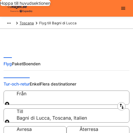
Hoppa till huvudsektionen
Toscana
Flyg till Bagni di Lucca
Flyg
Paket
Boenden
Billiga flygbiljetter till Bagni di
Lucca
Tur-och-retur
Enkel
Flera destinationer
Från
Från
Till
Bagni di Lucca, Toscana, Italien
Till
Avresa
Återresa