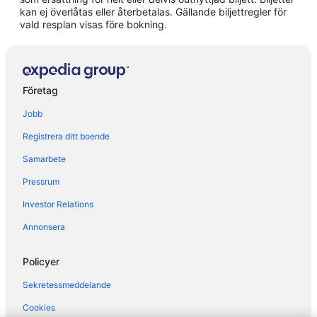
kan ej överlåtas eller återbetalas. Gällande biljettregler för
Hotell i Montecatini Terme
vald resplan visas före bokning.
Hotell i Orentano
Hotell i Partigliano
Hotell i Pescia
Företag
Hotell i Pian degli Ontani
Jobb
Hotell i Pian di Novello
Registrera ditt boende
Hotell i Vorno
Samarbete
Hotell i Lucca
Pressrum
Hotell i Luccas historiska centrum
Investor Relations
Annonsera
Policyer
Sekretessmeddelande
Cookies