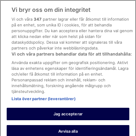
Användarvillkor
Vi bryr oss om din integritet
Allmänna regler och villkor (ej för Vrbo-bokningar)
Vi och våra
347
partner lagrar eller får åtkomst till information
på en enhet, som unika ID i cookies, för att behandla
Regler och villkor för Vrbo
personuppgifter. Du kan acceptera eller hantera dina val genom
Tillgänglighetsanpassning
att klicka nedan eller när som helst på sidan för
dataskyddspolicy. Dessa val kommer att signaleras till våra
Juridisk information/Kontakta oss
partners och påverkar inte webbläsningsdata.
Vi och våra partners behandlar data för att tillhandahålla:
Riktlinjer för innehåll och anmäla innehåll
Använda exakta uppgifter om geografisk positionering. Aktivt
läsa av enhetens egenskaper för identifieringsändamål. Lagra
Hjälp
och/eller få åtkomst till information på en enhet.
Kontakta oss
Personanpassad reklam och innehåll, reklam- och
innehållsmätning, forskning angående målgrupp och
Avboka eller ändra din bokning
tjänsteutveckling.
Boka ett flyg med flygbolagskredit
Lista över partner (leverantörer)
Återbetalningsprocess och tidslinjer
Jag accepterar
© 2026 Expedia, Inc., ett företag inom Expedia Group.
https://www.expediagroup.com/ Med ensamrätt. MrJet är ett
varumärke eller registrerat varumärke som tillhör Expedia, Inc.
Avvisa alla