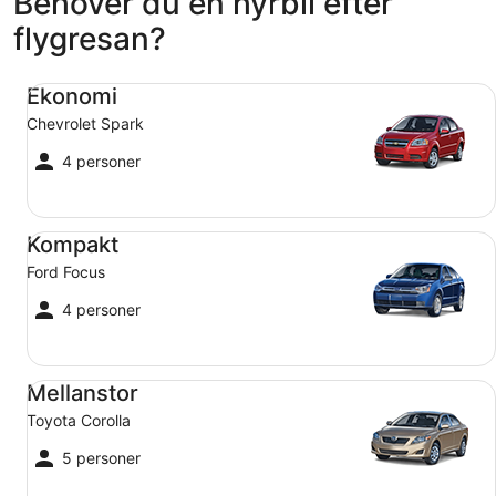
Behöver du en hyrbil efter
flygresan?
Ekonomi Chevrolet Spark
Ekonomi
Chevrolet Spark
4 personer
Kompakt Ford Focus
Kompakt
Ford Focus
4 personer
Mellanstor Toyota Corolla
Mellanstor
Toyota Corolla
5 personer