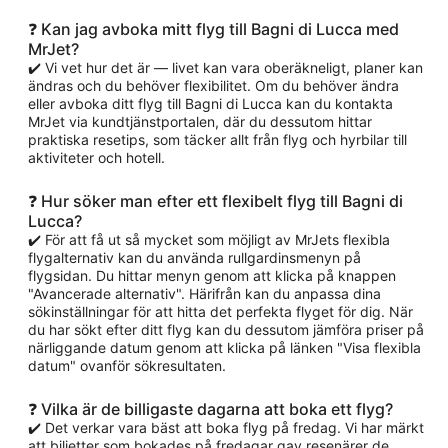
❓ Kan jag avboka mitt flyg till Bagni di Lucca med
MrJet?
✔️ Vi vet hur det är — livet kan vara oberäkneligt, planer kan
ändras och du behöver flexibilitet. Om du behöver ändra
eller avboka ditt flyg till Bagni di Lucca kan du kontakta
MrJet via kundtjänstportalen, där du dessutom hittar
praktiska resetips, som täcker allt från flyg och hyrbilar till
aktiviteter och hotell.
❓ Hur söker man efter ett flexibelt flyg till Bagni di
Lucca?
✔️ För att få ut så mycket som möjligt av MrJets flexibla
flygalternativ kan du använda rullgardinsmenyn på
flygsidan. Du hittar menyn genom att klicka på knappen
"Avancerade alternativ". Härifrån kan du anpassa dina
sökinställningar för att hitta det perfekta flyget för dig. När
du har sökt efter ditt flyg kan du dessutom jämföra priser på
närliggande datum genom att klicka på länken "Visa flexibla
datum" ovanför sökresultaten.
❓ Vilka är de billigaste dagarna att boka ett flyg?
✔️ Det verkar vara bäst att boka flyg på fredag. Vi har märkt
att biljetter som bokades på fredagar gav resenärer de