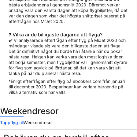
bästa erbjudandena i genomsnitt 2020. Däremot verkar
onsdag vara den värsta dagen att köpa flygbiljetter, då det
var den dagen som visar det högsta snittpriset baserat på
efterfrågan hos MrJet 2020.
❓ Vilka är de billigaste dagarna att flyga?
✔️ Vi analyserade efterfrågan efter flyg på MrJet 2020 och
måndagar visade sig vara den billigaste dagen att flyga.
Det är definitivt något du borde ha i åtanke när du bokar
nästa resa! Helgen kan verka vara den mest logiska tiden
att börja semester, men flygbiljetter var i genomsnitt dyrare
för flyg som agvick på lördagar, så det kan vara värt att
tänka på när du planerar nästa resa.
*Enligt efterfrågan efter flyg på ebookers.com från januari
till december 2020. Besparingar kan variera beroende på
vilka alternativ som har valts.
Weekendresor
Toppflyg till
Weekendresor