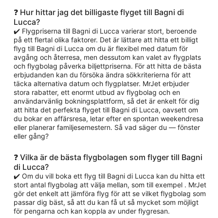
❓ Hur hittar jag det billigaste flyget till Bagni di
Lucca?
✔️ Flygpriserna till Bagni di Lucca varierar stort, beroende
på ett flertal olika faktorer. Det är lättare att hitta ett billigt
flyg till Bagni di Lucca om du är flexibel med datum för
avgång och återresa, men dessutom kan valet av flygplats
och flygbolag påverka biljettpriserna. För att hitta de bästa
erbjudanden kan du försöka ändra sökkriterierna för att
täcka alternativa datum och flygplatser. MrJet erbjuder
stora rabatter, ett enormt utbud av flygbolag och en
användarvänlig bokningsplattform, så det är enkelt för dig
att hitta det perfekta flyget till Bagni di Lucca, oavsett om
du bokar en affärsresa, letar efter en spontan weekendresa
eller planerar familjesemestern. Så vad säger du — fönster
eller gång?
❓ Vilka är de bästa flygbolagen som flyger till Bagni
di Lucca?
✔️ Om du vill boka ett flyg till Bagni di Lucca kan du hitta ett
stort antal flygbolag att välja mellan, som till exempel . MrJet
gör det enkelt att jämföra flyg för att se vilket flygbolag som
passar dig bäst, så att du kan få ut så mycket som möjligt
för pengarna och kan koppla av under flygresan.