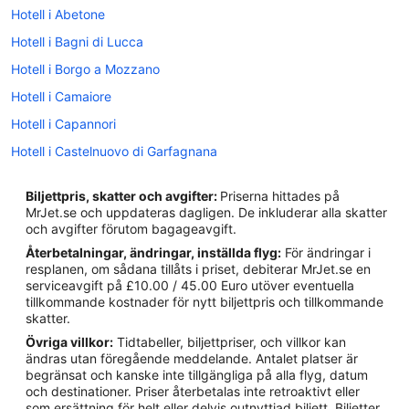
Hotell i Abetone
Hotell i Bagni di Lucca
Hotell i Borgo a Mozzano
Hotell i Camaiore
Hotell i Capannori
Hotell i Castelnuovo di Garfagnana
Hotell i Chiatri
Biljettpris, skatter och avgifter:
Priserna hittades på
Hotell i Coreglia Antelminelli
MrJet.se och uppdateras dagligen. De inkluderar alla skatter
och avgifter förutom bagageavgift.
Hotell i Guamo
Återbetalningar, ändringar, inställda flyg:
För ändringar i
Hotell i Lammari
resplanen, om sådana tillåts i priset, debiterar MrJet.se en
serviceavgift på £10.00 / 45.00 Euro utöver eventuella
Hotell i Lucca
tillkommande kostnader för nytt biljettpris och tillkommande
Hotell i Marlia
skatter.
Övriga villkor:
Tidtabeller, biljettpriser, och villkor kan
Hotell i Massarosa
ändras utan föregående meddelande. Antalet platser är
Hotell i Monsummano Terme
begränsat och kanske inte tillgängliga på alla flyg, datum
och destinationer. Priser återbetalas inte retroaktivt eller
Hotell i Montecatini Alto
som ersättning för helt eller delvis outnyttjad biljett. Biljetter