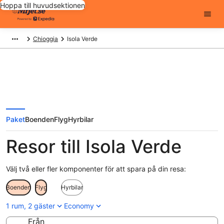
Hoppa till huvudsektionen
Chioggia
Isola Verde
Paket
Boenden
Flyg
Hyrbilar
Resor till Isola Verde
Välj två eller fler komponenter för att spara på din resa:
Boenden
Flyg
Hyrbilar
1 rum, 2 gäster
Economy
Från