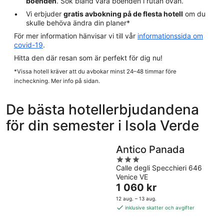
boenden
. Sök bland våra boenden i rutan ovan.
Vi erbjuder
gratis avbokning på de flesta hotell
om du
skulle behöva ändra din planer*
För mer information hänvisar vi till vår
informationssida om
covid-19
.
Hitta den där resan som är perfekt för dig nu!
*Vissa hotell kräver att du avbokar minst 24–48 timmar före
incheckning. Mer info på sidan.
De bästa hotellerbjudandena
för din semester i Isola Verde
Antico Panada
3
Calle degli Specchieri 646
out
Venice VE
of
Priset
1 060 kr
5
är
12 aug. – 13 aug.
1 060 kr
inklusive skatter och avgifter
per