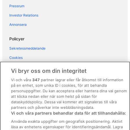
Hotell i Rosolina Mare
Pressrum
Hotell i Rosolina
Investor Relations
Hotell i Sottomarina
Annonsera
Hotell i Taglio di Po
Policyer
Sekretessmeddelande
Cookies
Användarvillkor
Vi bryr oss om din integritet
Allmänna regler och villkor (ej för Vrbo-bokningar)
Vi och våra
347
partner lagrar eller får åtkomst till information
på en enhet, som unika ID i cookies, för att behandla
Regler och villkor för Vrbo
personuppgifter. Du kan acceptera eller hantera dina val genom
Tillgänglighetsanpassning
att klicka nedan eller när som helst på sidan för
dataskyddspolicy. Dessa val kommer att signaleras till våra
Juridisk information/Kontakta oss
partners och påverkar inte webbläsningsdata.
Vi och våra partners behandlar data för att tillhandahålla:
Riktlinjer för innehåll och anmäla innehåll
Använda exakta uppgifter om geografisk positionering. Aktivt
läsa av enhetens egenskaper för identifieringsändamål. Lagra
Hjälp