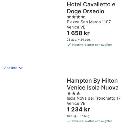
Hotel Cavalletto e
Doge Orseolo
4
Piazza San Marco 1107
out
Venice VE
of
Priset
1 658 kr
5
är
23 aug. – 24 aug.
1 658 kr
inklusive skatter och avgifter
per
natt
Visa info
Hampton By Hilton
Venice Isola Nuova
3
Isola Nova del Tronchetto 17
out
Venice VE
of
Priset
1 234 kr
5
är
16 aug. – 17 aug.
1 234 kr
inklusive skatter och avgifter
per