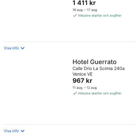
Priset
1 411 kr
5
är
16 aug. – 17 aug.
1 411 kr
inklusive skatter och avgifter
per
natt
Visa info
Hotel Guerrato
Calle Drio La Scimia 240a
Venice VE
Priset
967 kr
är
11 aug. – 12 aug.
967 kr
inklusive skatter och avgifter
per
natt
Visa info