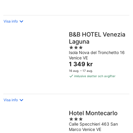
natt
Visa info
B&B HOTEL Venezia
Laguna
3
Isola Nova del Tronchetto 16
out
Venice VE
of
Priset
1 349 kr
5
är
16 aug. – 17 aug.
1 349 kr
inklusive skatter och avgifter
per
natt
Visa info
Hotel Montecarlo
3
Calle Specchieri 463 San
out
Marco Venice VE
of