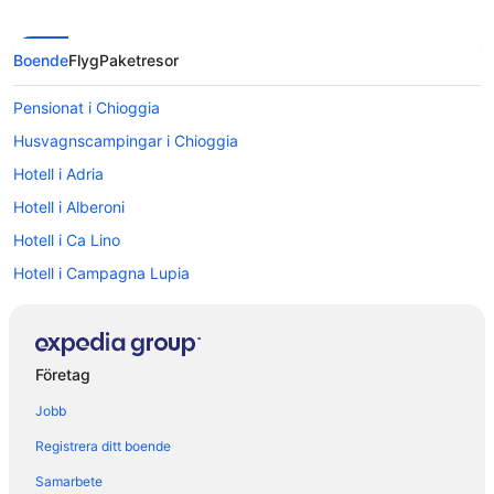
Boende
Flyg
Paketresor
Pensionat i Chioggia
Husvagnscampingar i Chioggia
Hotell i Adria
Hotell i Alberoni
Hotell i Ca Lino
Hotell i Campagna Lupia
Hotell i Cavanella d'Adige
Hotell i Cavarzere
Hotell i Chioggia
Företag
Hotell i Lughetto di Campagnalupia
Jobb
Hotell i Piove di Sacco
Registrera ditt boende
Hotell i Porto Viro
Samarbete