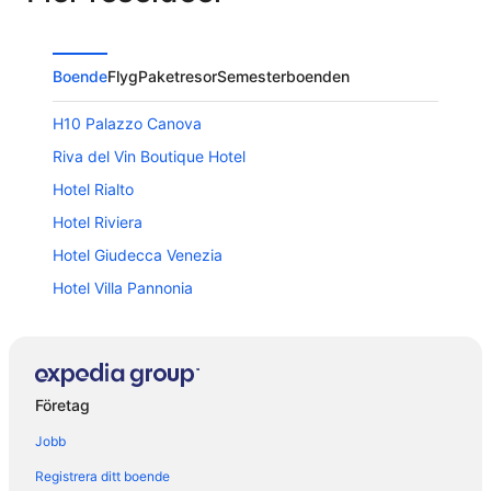
Boende
Flyg
Paketresor
Semesterboenden
H10 Palazzo Canova
Riva del Vin Boutique Hotel
Hotel Rialto
Hotel Riviera
Hotel Giudecca Venezia
Hotel Villa Pannonia
San Marco Prestige with terrace
Hotel Torino
Rosa Salva Hotel
Företag
Jw Marriott Venice Resort & Spa
Jobb
Unahotels Ala Venezia - Adults Only
Registrera ditt boende
Al Redentore di Venezia Apartments