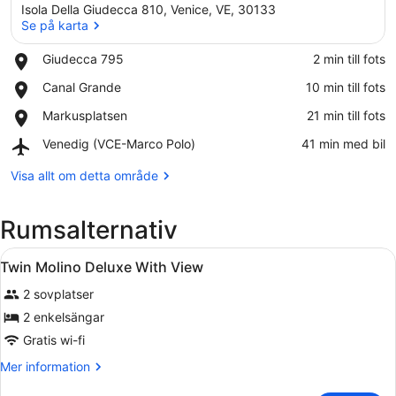
Isola Della Giudecca 810, Venice, VE, 30133
Se på karta
Place,
Giudecca 795
‪2 min till fots‬
Giudecca
Se på karta
Place,
Canal Grande
‪10 min till fots‬
795
Canal
Place,
Markusplatsen
‪21 min till fots‬
Grande
Markusplatsen
Airport,
Venedig (VCE-Marco Polo)
‪41 min med bil‬
Venedig
(VCE-
Visa allt om detta område
Marco
Polo)
Rumsalternativ
Öppna
Allergitestade sängkläder, miniba
8
Twin Molino Deluxe With View
alla
2 sovplatser
foton
för
2 enkelsängar
Twin
Gratis wi-fi
Molino
Mer
Mer information
Deluxe
information