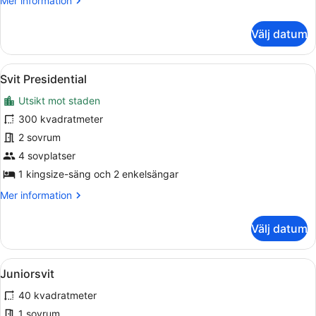
Mer information
information
om
Välj datum
Rum
-
1
Öppna
Ett rymligt rum med en stor blå sof
9
kingsize-
Svit Presidential
alla
säng
Utsikt mot staden
foton
för
300 kvadratmeter
Svit
2 sovrum
Presidential
4 sovplatser
1 kingsize-säng och 2 enkelsängar
Mer
Mer information
information
om
Välj datum
Svit
Presidential
Öppna
Ett modernt hotellrum med ett stort
5
Juniorsvit
alla
40 kvadratmeter
foton
för
1 sovrum