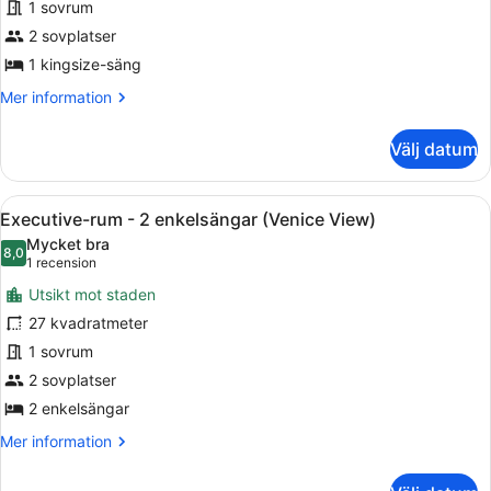
1 sovrum
-
1
2 sovplatser
kingsize-
1 kingsize-säng
säng
Mer
Mer information
(Venice
information
om
View)
Välj datum
Executive-
rum
-
Öppna
Ett hotellrum med ett stort fönster
9
1
Executive-rum - 2 enkelsängar (Venice View)
alla
kingsize-
Mycket bra
säng
foton
8,0
8,0 av 10
(1 recension)
1 recension
(Venice
för
View)
Utsikt mot staden
Executive-
27 kvadratmeter
rum
1 sovrum
-
2
2 sovplatser
enkelsängar
2 enkelsängar
(Venice
Mer
Mer information
View)
information
om