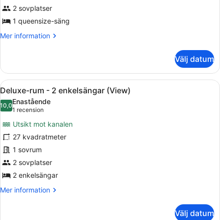
2 sovplatser
-
1
1 queensize-säng
queensize-
Mer
Mer information
säng
information
om
Välj datum
Superior-
rum
-
Öppna
Ett modernt vardagsrum med en grå 
6
1
Deluxe-rum - 2 enkelsängar (View)
alla
queensize-
Enastående
säng
foton
10,0
10,0 av 10
(1 recension)
1 recension
för
Utsikt mot kanalen
Deluxe-
27 kvadratmeter
rum
1 sovrum
-
2
2 sovplatser
enkelsängar
2 enkelsängar
(View)
Mer
Mer information
information
om
Välj datum
Deluxe-