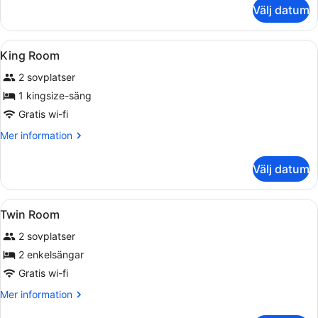
With
om
Välj datum
Twin
View
Molino
Deluxe
Öppna
Allergitestade sängkläder, miniba
9
With
King Room
alla
View
2 sovplatser
foton
för
1 kingsize-säng
King
Gratis wi-fi
Room
Mer
Mer information
information
om
Välj datum
King
Room
Öppna
Allergitestade sängkläder, miniba
5
Twin Room
alla
2 sovplatser
foton
för
2 enkelsängar
Twin
Gratis wi-fi
Room
Mer
Mer information
information