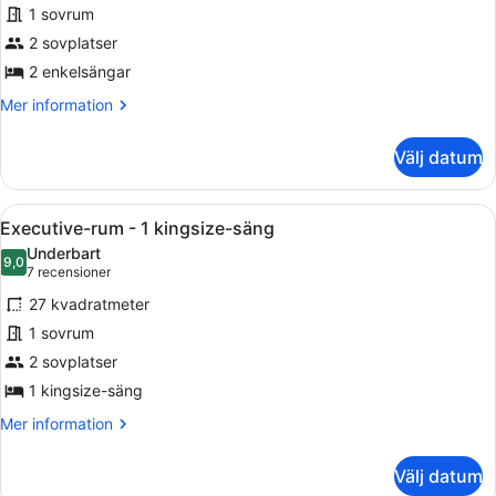
1 sovrum
rum
2 sovplatser
-
2
2 enkelsängar
enkelsängar
Mer
Mer information
information
om
Välj datum
Deluxe-
rum
-
Öppna
Ett modernt hotellrum med en säng
10
2
Executive-rum - 1 kingsize-säng
alla
enkelsängar
Underbart
foton
9,0
9,0 av 10
(7 recensioner)
7 recensioner
för
27 kvadratmeter
Executive-
1 sovrum
rum
2 sovplatser
-
1
1 kingsize-säng
kingsize-
Mer
Mer information
säng
information
om
Välj datum
Executive-