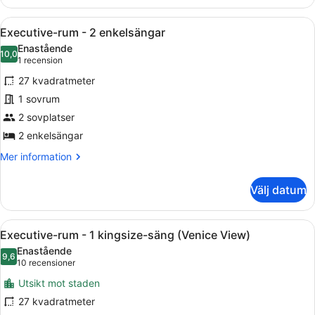
rum
-
Öppna
Ett hotellrum med två sängar, en kr
11
1
Executive-rum - 2 enkelsängar
alla
kingsize-
Enastående
säng
foton
10,0
10,0 av 10
(1 recension)
1 recension
för
27 kvadratmeter
Executive-
1 sovrum
rum
2 sovplatser
-
2
2 enkelsängar
enkelsängar
Mer
Mer information
information
om
Välj datum
Executive-
rum
-
Öppna
Ett hotellrum med en stor säng, ett
8
2
Executive-rum - 1 kingsize-säng (Venice View)
alla
enkelsängar
Enastående
foton
9,6
9,6 av 10
(10 recensioner)
10 recensioner
för
Utsikt mot staden
Executive-
27 kvadratmeter
rum