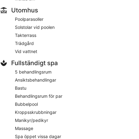
Boendet har rumsservice dygnet runt.
Utomhus
Poolparasoller
Solstolar vid poolen
Takterrass
Trädgård
Vid vattnet
Fullständigt spa
5 behandlingsrum
Ansiktsbehandlingar
Bastu
Behandlingsrum för par
Bubbelpool
Kroppsskrubbningar
Manikyr/pedikyr
Massage
Spa öppet vissa dagar