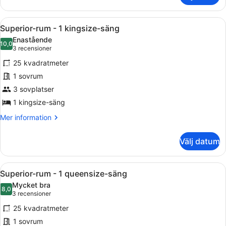
rum
-
Öppna
Ett välordnat sovrum med en stor 
6
1
Superior-rum - 1 kingsize-säng
alla
kingsize-
Enastående
säng
foton
10,0
10,0 av 10
(3 recensioner)
3 recensioner
(View)
för
25 kvadratmeter
Superior-
1 sovrum
rum
3 sovplatser
-
1
1 kingsize-säng
kingsize-
Mer
Mer information
säng
information
om
Välj datum
Superior-
rum
-
Öppna
Ett hotellrum med en stor säng, en 
6
1
Superior-rum - 1 queensize-säng
alla
kingsize-
Mycket bra
säng
foton
8,0
8,0 av 10
(3 recensioner)
3 recensioner
för
25 kvadratmeter
Superior-
1 sovrum
rum