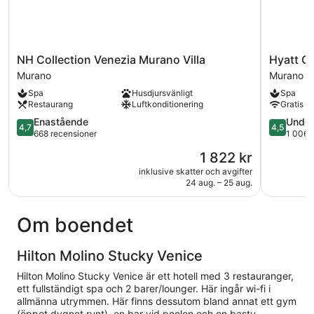
NH
Hyatt
NH Collection Venezia Murano Villa
Hyatt C
Collection
Centric
Murano
Murano
Venezia
Murano
Spa
Husdjursvänligt
Spa
Murano
Venice
Restaurang
Luftkonditionering
Gratis wi
Villa
Murano
Murano
4.7
4.5
Enastående
Under
4,7
4,5
av
av
668 recensioner
1 006 
5,
5,
Priset
1 822 kr
Enastående,
Underbart
är
668 recensioner
1 006 rec
inklusive skatter och avgifter
1 822 kr
24 aug. – 25 aug.
Om boendet
Hilton Molino Stucky Venice
Hilton Molino Stucky Venice är ett hotell med 3 restauranger,
ett fullständigt spa och 2 barer/lounger. Här ingår wi-fi i
allmänna utrymmen. Här finns dessutom bland annat ett gym
(öppet dygnet runt), en bar vid poolen och en bastu.