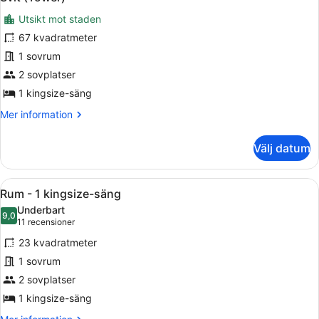
alla
Utsikt mot staden
foton
för
67 kvadratmeter
Svit
1 sovrum
(Tower)
2 sovplatser
1 kingsize-säng
Mer
Mer information
information
om
Välj datum
Svit
(Tower)
Öppna
Ett hotellrum med en stor säng, ett
6
Rum - 1 kingsize-säng
alla
Underbart
foton
9,0
9,0 av 10
(11 recensioner)
11 recensioner
för
23 kvadratmeter
Rum
1 sovrum
-
2 sovplatser
1
kingsize-
1 kingsize-säng
säng
Mer