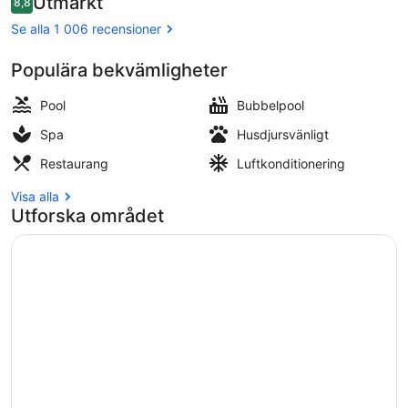
Utmärkt
8,8
2 625 kr
8,8 av 10,
Här finns 3 restauranger som serve
Se alla 1 006 recensioner
Populära bekvämligheter
Pool
Bubbelpool
Spa
Husdjursvänligt
Restaurang
Luftkonditionering
Visa alla
Utforska området