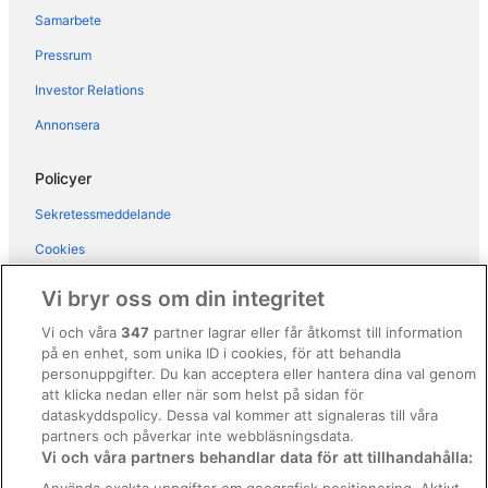
Samarbete
Hotel Ai Reali di Venezia
Pressrum
Hotel Panorama
Investor Relations
Design Palace Apartments
Ca' Lavezzera
Annonsera
Hotel Petit Palais
Policyer
Hotel Bella Venezia
Sekretessmeddelande
Hotel Montecarlo
Cookies
Russo Palace Hotel
Användarvillkor
Vi bryr oss om din integritet
Allmänna regler och villkor (ej för Vrbo-bokningar)
Vi och våra
347
partner lagrar eller får åtkomst till information
på en enhet, som unika ID i cookies, för att behandla
Regler och villkor för Vrbo
personuppgifter. Du kan acceptera eller hantera dina val genom
Tillgänglighetsanpassning
att klicka nedan eller när som helst på sidan för
dataskyddspolicy. Dessa val kommer att signaleras till våra
Juridisk information/Kontakta oss
partners och påverkar inte webbläsningsdata.
Vi och våra partners behandlar data för att tillhandahålla:
Riktlinjer för innehåll och anmäla innehåll