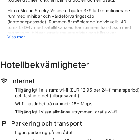
Hilton Molino Stucky Venice erbjuder 379 luftkonditionerade
rum med minibar och värdeförvaringsskåp
(laptopanpassade). Rummen är möblerade individuellt. 40-
tums LED-tv med satellitkanaler. Badrummen har dusch med
regndusch, bidéer, gratis toalettartiklar och hårtorkar.
Visa mer
Detta hotell i Venedig erbjuder wi-fi (wi-fi-hastighet: 25+
Mbps) och fast internetuppkoppling mot en tillägsavgift.
Värdeförvaringsskåp och telefon finns. Dessutom har
rummen kaffe- och tebryggare och strykjärn/strykbräda.
Hotellbekvämligheter
Städning erbjuds dagligen och allergitestade sängkläder kan
fås på begäran.
Internet
En säsongsöppen utomhuspool och en bubbelpool finns på
området. Här finns även gym och bastu.
Tillgängligt i alla rum: wi-fi (EUR 12,95 per 24-timmarsperiod)
och fast internet (tilläggsavgift)
Boendets spa har 5 behandlingsrum, däribland särskilda
parrum. Här erbjuds tjänster som ansiktsbehandlingar,
Wi-fi-hastighet på rummet: 25+ Mbps
kroppsskrubb, kroppsbehandlingar och manikyr och
Tillgängligt i vissa allmänna utrymmen: gratis wi-fi
pedikyr. Spat är utrustat med en bastu, bubbelpool och en
ångbastu.
Parkering och transport
Spat är öppet vissa dagar. Barn under 18 år får endast vistas
i spat under uppsikt av vuxen. Gäster under 16 år får inte
Ingen parkering på området
vistas i spat.