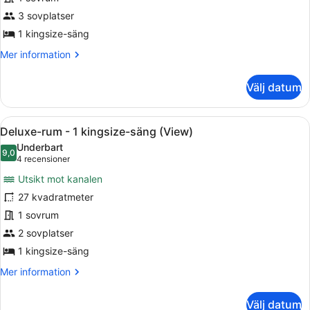
Juniorsvit
3 sovplatser
1 kingsize-säng
Mer
Mer information
information
om
Välj datum
Juniorsvit
Öppna
Ett hotellrum med en stor säng, et
8
Deluxe-rum - 1 kingsize-säng (View)
alla
Underbart
foton
9,0
9,0 av 10
(4 recensioner)
4 recensioner
för
Utsikt mot kanalen
Deluxe-
27 kvadratmeter
rum
1 sovrum
-
1
2 sovplatser
kingsize-
1 kingsize-säng
säng
Mer
Mer information
(View)
information
om
Välj datum
Deluxe-