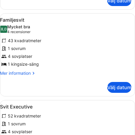
Välj datum
Executive-
rum
-
Öppna
Ett modernt hotellrum med en grå 
8
2
Familjesvit
alla
enkelsängar
Mycket bra
(Venice
foton
8,0
8,0 av 10
(4 recensioner)
4 recensioner
View)
för
43 kvadratmeter
Familjesvit
1 sovrum
4 sovplatser
1 kingsize-säng
Mer
Mer information
information
om
Välj datum
Familjesvit
Öppna
Ett modernt vardagsrum med en soff
16
Svit Executive
alla
52 kvadratmeter
foton
för
1 sovrum
Svit
4 sovplatser