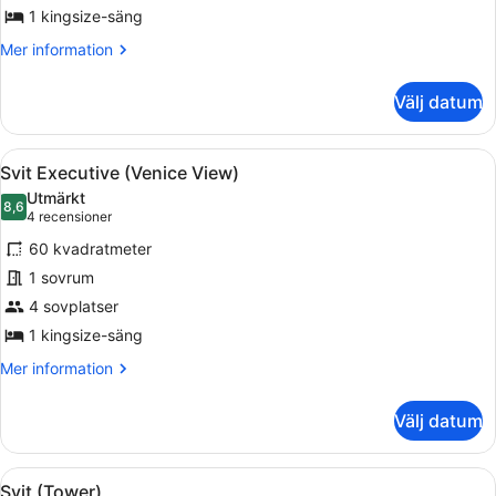
Executive
1 kingsize-säng
Mer
Mer information
information
om
Välj datum
Svit
Executive
Öppna
Ett modernt hotellrum med en grön s
11
Svit Executive (Venice View)
alla
Utmärkt
foton
8,6
8,6 av 10
(4 recensioner)
4 recensioner
för
60 kvadratmeter
Svit
1 sovrum
Executive
4 sovplatser
(Venice
View)
1 kingsize-säng
Mer
Mer information
information
om
Välj datum
Svit
Executive
(Venice
Öppna
Ett modernt hotellrum med en stor 
5
View)
Svit (Tower)