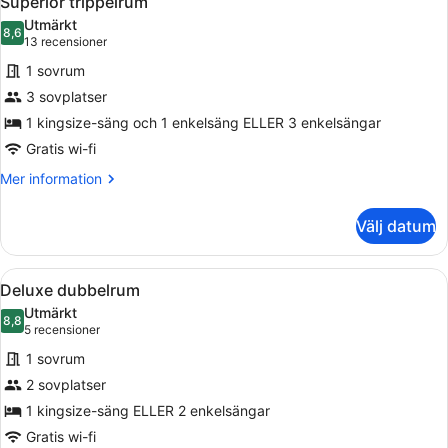
Superior trippelrum
alla
Utmärkt
foton
8,6
8,6 av 10
(13 recensioner)
13 recensioner
för
1 sovrum
Superior
3 sovplatser
trippelrum
1 kingsize-säng och 1 enkelsäng ELLER 3 enkelsängar
Gratis wi-fi
Mer
Mer information
information
om
Välj datum
Superior
trippelrum
Öppna
Ett hotellrum med två sängar, ett sk
34
Deluxe dubbelrum
alla
Utmärkt
foton
8,8
8,8 av 10
(5 recensioner)
5 recensioner
för
1 sovrum
Deluxe
2 sovplatser
dubbelrum
1 kingsize-säng ELLER 2 enkelsängar
Gratis wi-fi