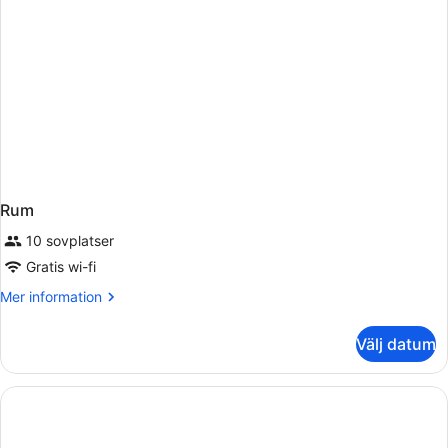
Rum
10 sovplatser
Gratis wi-fi
Mer
Mer information
information
om
Välj datum
Rum