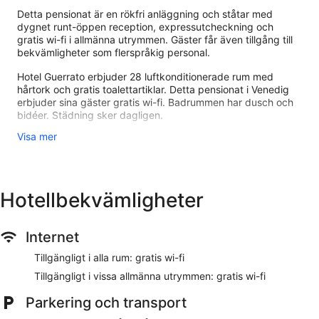
Detta pensionat är en rökfri anläggning och ståtar med
dygnet runt-öppen reception, expressutcheckning och
gratis wi-fi i allmänna utrymmen. Gäster får även tillgång till
bekvämligheter som flerspråkig personal.
Hotel Guerrato erbjuder 28 luftkonditionerade rum med
hårtork och gratis toalettartiklar. Detta pensionat i Venedig
erbjuder sina gäster gratis wi-fi. Badrummen har dusch och
bidéer. Städning sker dagligen.
Visa mer
Hotel Guerrato ligger i Centrala Venedig, nära populära
attraktioner som Rialto-bron och Ca' d'Oro Giorgio Franchetti
galleri. Detta pensionat med 28 rum erbjuder gratis wi-fi på
rummet, expressutcheckning och en dygnet runt-öppen
reception.
Hotellbekvämligheter
Rum
Internet
Gäster håller sig uppkopplade med gratis wi-fi. Badrummen
har hårtorkar, gratis toalettartiklar och bidéer. Garderober
Tillgängligt i alla rum: gratis wi-fi
ingår också.
Tillgängligt i vissa allmänna utrymmen: gratis wi-fi
På boendet
Parkering och transport
Gäster på Hotel Guerrato har tillgång till gratis wi-fi i allmänna