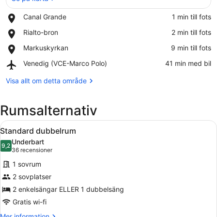
Place,
Canal Grande
‪1 min till fots‬
Canal
Se på karta
Place,
Rialto-bron
‪2 min till fots‬
Grande
Rialto-
Place,
Markuskyrkan
‪9 min till fots‬
bron
Markuskyrkan
Airport,
Venedig (VCE-Marco Polo)
‪41 min med bil‬
Venedig
(VCE-
Visa allt om detta område
Marco
Polo)
Rumsalternativ
Öppna
Ett sovrum med ett träpanelat tak,
44
Standard dubbelrum
alla
Underbart
foton
9,2
9,2 av 10
(36 recensioner)
36 recensioner
för
1 sovrum
Standard
2 sovplatser
dubbelrum
2 enkelsängar ELLER 1 dubbelsäng
Gratis wi-fi
Mer
Mer information