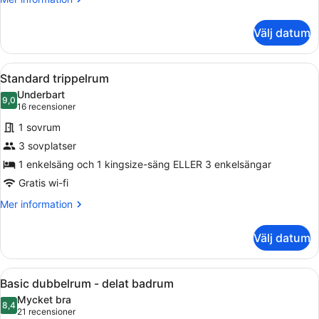
information
om
Välj datum
Standard
dubbelrum
Öppna
Ett hotellrum med två sängar, en st
19
Standard trippelrum
alla
Underbart
foton
9,0
9,0 av 10
(16 recensioner)
16 recensioner
för
1 sovrum
Standard
3 sovplatser
trippelrum
1 enkelsäng och 1 kingsize-säng ELLER 3 enkelsängar
Gratis wi-fi
Mer
Mer information
information
om
Välj datum
Standard
trippelrum
Öppna
Ett hotellrum med en stor säng, en 
11
Basic dubbelrum - delat badrum
alla
Mycket bra
foton
8,4
8,4 av 10
(21 recensioner)
21 recensioner