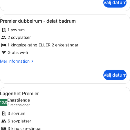
Välj datum
Economy
dubbelrum
(private
Öppna
Ett sovrum med en stor säng, synli
14
external
Premier dubbelrum - delat badrum
alla
bathroom)
1 sovrum
foton
för
2 sovplatser
Premier
1 kingsize-säng ELLER 2 enkelsängar
dubbelrum
Gratis wi-fi
-
Mer
Mer information
delat
information
badrum
om
Välj datum
Premier
dubbelrum
-
Öppna
Ett kompakt kök med ett matbord, 
16
delat
Lägenhet Premier
alla
badrum
Enastående
foton
10,0
10,0 av 10
(3 recensioner)
3 recensioner
för
3 sovrum
Lägenhet
6 sovplatser
Premier
3 kingsize-sängar