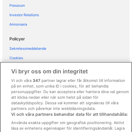
Pressrum
Hotel Olimpia Venice, BW Signature Collection
Investor Relations
Violino D’Oro Venezia
Hotel Saturnia & International
Annonsera
Hotel Il Moro di Venezia
Policyer
Hotel Abbazia
Sekretessmeddelande
Hotel Nazionale
Cookies
Casa Pisani Canal
Användarvillkor
Vi bryr oss om din integritet
Allmänna regler och villkor (ej för Vrbo-bokningar)
Vi och våra
347
partner lagrar eller får åtkomst till information
på en enhet, som unika ID i cookies, för att behandla
Regler och villkor för Vrbo
personuppgifter. Du kan acceptera eller hantera dina val genom
Tillgänglighetsanpassning
att klicka nedan eller när som helst på sidan för
dataskyddspolicy. Dessa val kommer att signaleras till våra
Juridisk information/Kontakta oss
partners och påverkar inte webbläsningsdata.
Vi och våra partners behandlar data för att tillhandahålla:
Riktlinjer för innehåll och anmäla innehåll
Använda exakta uppgifter om geografisk positionering. Aktivt
läsa av enhetens egenskaper för identifieringsändamål. Lagra
Hjälp