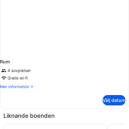
Rum
4 sovplatser
Gratis wi-fi
Mer
Mer information
information
om
Välj datum
Rum
Liknande boenden
Hotel Montecarlo
Antico Pa