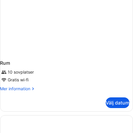
Rum
10 sovplatser
Gratis wi-fi
Mer
Mer information
information
om
Välj datum
Rum