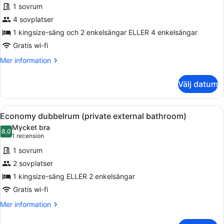
för
1 sovrum
Standard
4 sovplatser
fyrbäddsrum
1 kingsize-säng och 2 enkelsängar ELLER 4 enkelsängar
Gratis wi-fi
Mer
Mer information
information
om
Välj datum
Standard
fyrbäddsrum
Öppna
Ett sovrum med en säng, två sängb
9
Economy dubbelrum (private external bathroom)
alla
Mycket bra
foton
8,0
8,0 av 10
(1 recension)
1 recension
för
1 sovrum
Economy
2 sovplatser
dubbelrum
1 kingsize-säng ELLER 2 enkelsängar
(private
external
Gratis wi-fi
bathroom)
Mer
Mer information
information
om