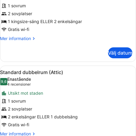
för
1 sovrum
Basic
2 sovplatser
dubbelrum
1 kingsize-säng ELLER 2 enkelsängar
-
delat
Gratis wi-fi
badrum
Mer
Mer information
information
om
Välj datum
Basic
dubbelrum
-
Öppna
Ett sovrum med ett sluttande tak, s
13
delat
Standard dubbelrum (Attic)
alla
badrum
Enastående
foton
9,6
9,6 av 10
(4 recensioner)
4 recensioner
för
Utsikt mot staden
Standard
1 sovrum
dubbelrum
2 sovplatser
(Attic)
2 enkelsängar ELLER 1 dubbelsäng
Gratis wi-fi
Mer
Mer information