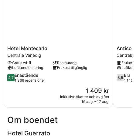
Hotel
Antico
Hotel Montecarlo
Antico 
Montecarlo
Panada
Centrala Venedig
Centrala 
Centrala
Centrala
Gratis wi-fi
Restaurang
Frukost 
Venedig
Venedig
Luftkonditionering
Frukost tillgänglig
Luftkond
4.7
3.5
Enastående
Bra
4,7
3,5
av
av
1 366 recensioner
1 145 
5,
5,
Priset
1 409 kr
Enastående,
Bra,
är
1 366 recensioner
1 145 rec
inklusive skatter och avgifter
1 409 kr
16 aug. – 17 aug.
Om boendet
Hotel Guerrato