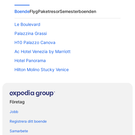
Boende
Flyg
Paketresor
Semesterboenden
Le Boulevard
Palazzina Grassi
H10 Palazzo Canova
Ac Hotel Venezia by Marriott
Hotel Panorama
Hilton Molino Stucky Venice
Hotel Metropole Venezia
Hotel Petit Palais
Amadeus Hotel
Företag
Hotel Principe
Jobb
Hotel Villa Pannonia
Registrera ditt boende
Hotel Al ponte dei sospiri
Samarbete
Hotel Dona Palace