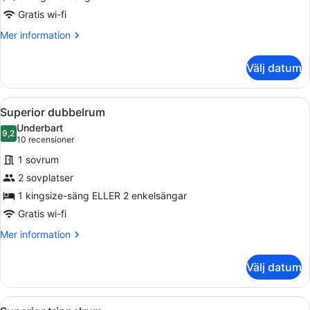
Gratis wi-fi
Mer
Mer information
information
om
Välj datum
Lägenhet
Premier
Öppna
Ett hotellrum med en säng, två gula
12
Superior dubbelrum
alla
Underbart
foton
9,2
9,2 av 10
(10 recensioner)
10 recensioner
för
1 sovrum
Superior
2 sovplatser
dubbelrum
1 kingsize-säng ELLER 2 enkelsängar
Gratis wi-fi
Mer
Mer information
information
om
Välj datum
Superior
dubbelrum
Öppna
Ett rum med två sängar, ett träpanel
24