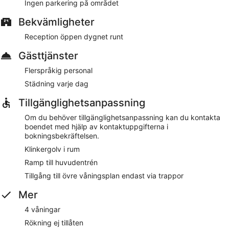
Ingen parkering på området
utrymmen och expressutcheckning. Receptionen är öppen
dygnet runt och har flerspråkig personal som kan hjälpa dig
Bekvämligheter
med sightseeing, vägvisning och lokala restaurangtips.
Reception öppen dygnet runt
Hotel Guerrato lockar med flerspråkig personal och
expressutcheckning. I allmänna utrymmen finns gratis wi-fi.
Gästtjänster
Detta pensionat i Venedig tillåter inte rökning.
Flerspråkig personal
Städning varje dag
Tillgänglighetsanpassning
Om du behöver tillgänglighetsanpassning kan du kontakta
boendet med hjälp av kontaktuppgifterna i
bokningsbekräftelsen.
Klinkergolv i rum
Ramp till huvudentrén
Tillgång till övre våningsplan endast via trappor
Mer
4 våningar
Rökning ej tillåten