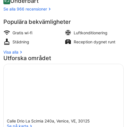
Underbart
9,2
1 064 kr
9,2 av 10,
Exteriör
Se alla 966 recensioner
Populära bekvämligheter
Gratis wi-fi
Luftkonditionering
Städning
Reception dygnet runt
Visa alla
Utforska området
Calle Drio La Scimia 240a, Venice, VE, 30125
Se på karta