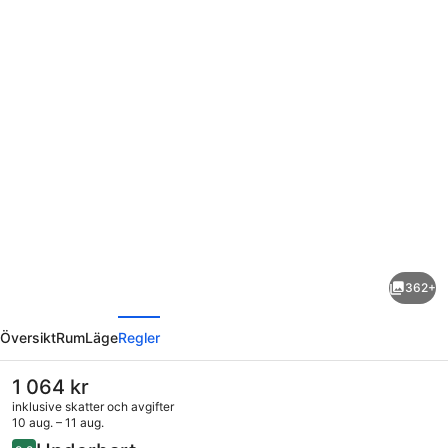
Fotogalleri
för
Hotel
Guerrato
362+
regående
Nästa
Översikt
Rum
Läge
Regler
Det
1 064 kr
nuvarande
inklusive skatter och avgifter
priset
10 aug. – 11 aug.
är
Recensioner