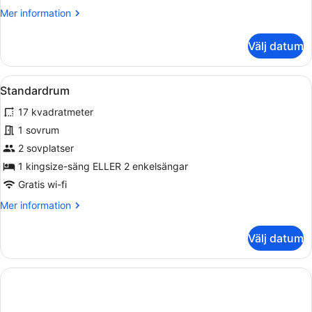
Mer
Mer information
information
om
Välj datum
Deluxe
dubbelrum
Öppna
Ett sovrum med en stor säng, en byr
14
Standardrum
alla
17 kvadratmeter
foton
för
1 sovrum
Standardrum
2 sovplatser
1 kingsize-säng ELLER 2 enkelsängar
Gratis wi-fi
Mer
Mer information
information
om
Välj datum
Standardrum