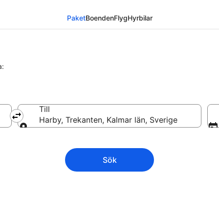
Paket
Boenden
Flyg
Hyrbilar
a:
Till
Harby, Trekanten, Kalmar län, Sverige
Till
Sök