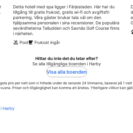
r
Detta hotell med spa ligger i Färjestaden. Här har du
D
.
tillgång till gratis frukost, gratis wi-fi och avgiftsfri
d
parkering. Våra gäster brukar tala väl om den
e
hjälpsamma personalen i sina recensioner. De populära
G
sevärdheterna Talludden och Saxnäs Golf Course finns
i närheten.
Pool
Frukost ingår
Hittar du inte det du letar efter?
Se alla tillgängliga boenden i Harby
Visa alla boenden
gsta pris per natt som vi hittade under de senaste 24 timmarna, baserat på 1 natt 
 vuxna. Priser och tillgänglighet kan komma att ändras. Ytterligare villkor kan gäll
 i Harby