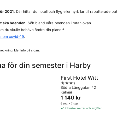
för 2021
. Där hittar du hotell och flyg eller hyrbilar till rabatterade
stiska boenden
. Sök bland våra boenden i rutan ovan.
m du skulle behöva ändra din planer*
da om covid-19
.
heckning. Mer info på sidan.
a för din semester i Harby
First Hotel Witt
3.5
Södra Långgatan 42
out
Kalmar
of
Priset
1 140 kr
5
är
6 sep. – 7 sep.
1 140 kr
inklusive skatter och avgifter
per