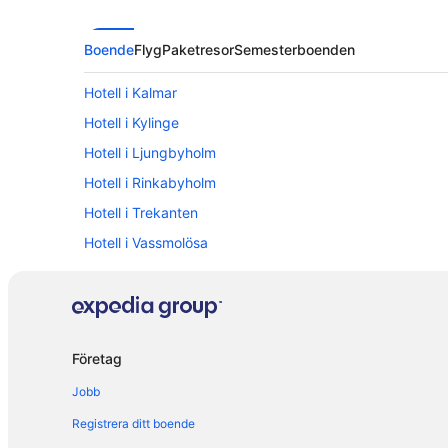
Boende
Flyg
Paketresor
Semesterboenden
Hotell i Kalmar
Hotell i Kylinge
Hotell i Ljungbyholm
Hotell i Rinkabyholm
Hotell i Trekanten
Hotell i Vassmolösa
Vandrarhem i Kalmar
Lägenheter i Kalmar
Husvagnscampingar i Kalmar län
Företag
Stugor i Kalmar
Jobb
Registrera ditt boende