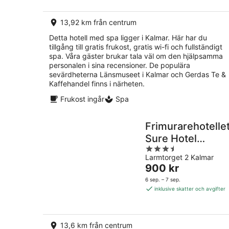
per
natt
13,92 km från centrum
Detta hotell med spa ligger i Kalmar. Här har du
tillgång till gratis frukost, gratis wi-fi och fullständigt
spa. Våra gäster brukar tala väl om den hjälpsamma
personalen i sina recensioner. De populära
sevärdheterna Länsmuseet i Kalmar och Gerdas Te &
Kaffehandel finns i närheten.
Frukost ingår
Spa
Frimurarehotellet
Sure Hotel
3.5
Collection by Bes
Larmtorget 2 Kalmar
out
Western
Priset
900 kr
of
är
5
6 sep. – 7 sep.
900 kr
inklusive skatter och avgifter
per
natt
13,6 km från centrum