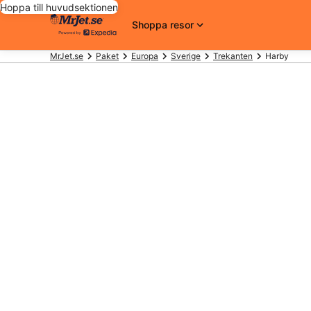
Hoppa till huvudsektionen
Shoppa resor
MrJet.se
Paket
Europa
Sverige
Trekanten
Harby