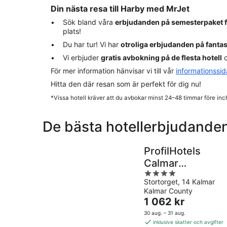
Din nästa resa till Harby med MrJet
Sök bland våra
erbjudanden på semesterpaket 
plats!
Du har tur! Vi har
otroliga erbjudanden på fanta
Vi erbjuder
gratis avbokning på de flesta hotell
o
För mer information hänvisar vi till vår
informationssi
Hitta den där resan som är perfekt för dig nu!
*Vissa hotell kräver att du avbokar minst 24–48 timmar före inc
De bästa hotellerbjudanden
ProfilHotels
Calmar
4
Stadshotell
Stortorget, 14 Kalmar
out
Kalmar County
of
Priset
1 062 kr
5
är
30 aug. – 31 aug.
1 062 kr
inklusive skatter och avgifter