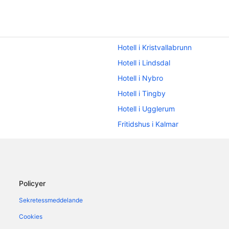
Hotell i Kristvallabrunn
Hotell i Lindsdal
Hotell i Nybro
Hotell i Tingby
Hotell i Ugglerum
Fritidshus i Kalmar
Husvagnscampingar i Kalmar
Pensionat i Kalmar län
Hotell i närheten av Kalmar slott
Policyer
Sekretessmeddelande
Cookies