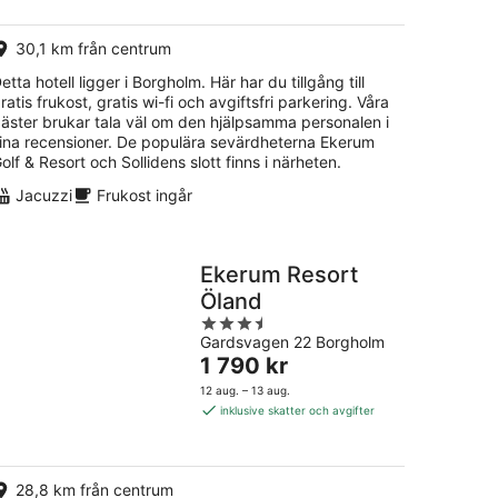
per
natt
30,1 km från centrum
etta hotell ligger i Borgholm. Här har du tillgång till
ratis frukost, gratis wi-fi och avgiftsfri parkering. Våra
äster brukar tala väl om den hjälpsamma personalen i
ina recensioner. De populära sevärdheterna Ekerum
olf & Resort och Sollidens slott finns i närheten.
Jacuzzi
Frukost ingår
Ekerum Resort
Öland
3.5
Gardsvagen 22 Borgholm
out
Priset
1 790 kr
of
är
5
12 aug. – 13 aug.
1 790 kr
inklusive skatter och avgifter
per
natt
28,8 km från centrum