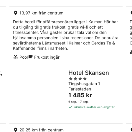
natt
13,97 km från centrum
Detta hotell för affärsresenären ligger i Kalmar. Här har
D
du tillgång till gratis frukost, gratis wi-fi och ett
g
fitnesscenter. Våra gäster brukar tala väl om den
g
hjälpsamma personalen i sina recensioner. De populära
s
sevärdheterna Länsmuseet i Kalmar och Gerdas Te &
G
Kaffehandel finns i närheten.
Pool
Frukost ingår
,
Hotel Skansen
4
Tingshusgatan 1
out
t
Farjestaden
of
Priset
1 485 kr
5
är
6 sep. – 7 sep.
1 485 kr
inklusive skatter och avgifter
per
natt
20,25 km från centrum