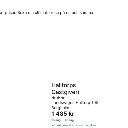
 paketpriser. Boka din ultimata resa på en och samma
Halltorps
Gästgiveri
3
Landsvägen Halltorp 105
out
Borgholm
of
Priset
1 485 kr
5
är
16 aug. – 17 aug.
1 485 kr
inklusive skatter och avgifter