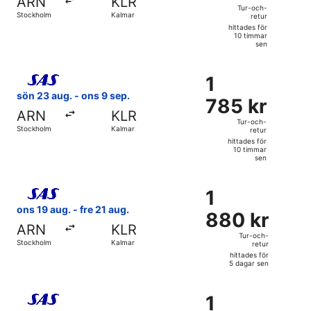
ARN
KLR
och-
Tur-och-
Stockholm
Kalmar
retur
retur,
hittades för
hittades
10 timmar
sen
för
10
Välj flyg med Scandinavian Airlines, med avresa sön 23 aug
timmar
1
1
sen
785 kr
sön 23 aug. - ons 9 sep.
785 kr
Tur-
ARN
KLR
och-
Tur-och-
Stockholm
Kalmar
retur
retur,
hittades för
hittades
10 timmar
sen
för
10
Välj flyg med Scandinavian Airlines, med avresa ons 19 aug.
timmar
1
1
sen
880 kr
ons 19 aug. - fre 21 aug.
880 kr
Tur-
ARN
KLR
och-
Tur-och-
Stockholm
Kalmar
retur
retur,
hittades för
hittades
5 dagar sen
för
Välj flyg med Scandinavian Airlines, med avresa sön 16 aug.
5
1
1
dagar