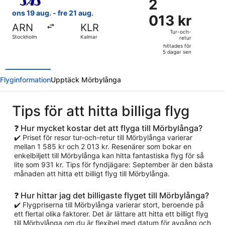
2
2
sen
013 kr
ons 19 aug. - fre 21 aug.
013 kr
Tur-
ARN
KLR
och-
Tur-och-
Stockholm
Kalmar
retur
retur,
hittades för
hittades
5 dagar sen
för
5
Flyginformation
Upptäck Mörbylånga
dagar
sen
Tips för att hitta billiga flyg
❓ Hur mycket kostar det att flyga till Mörbylånga?
✔️ Priset för resor tur-och-retur till Mörbylånga varierar
mellan 1 585 kr och 2 013 kr. Resenärer som bokar en
enkelbiljett till Mörbylånga kan hitta fantastiska flyg för så
lite som 931 kr. Tips för fyndjägare: September är den bästa
månaden att hitta ett billigt flyg till Mörbylånga.
❓ Hur hittar jag det billigaste flyget till Mörbylånga?
✔️ Flygpriserna till Mörbylånga varierar stort, beroende på
ett flertal olika faktorer. Det är lättare att hitta ett billigt flyg
till Mörbylånga om du är flexibel med datum för avgång och