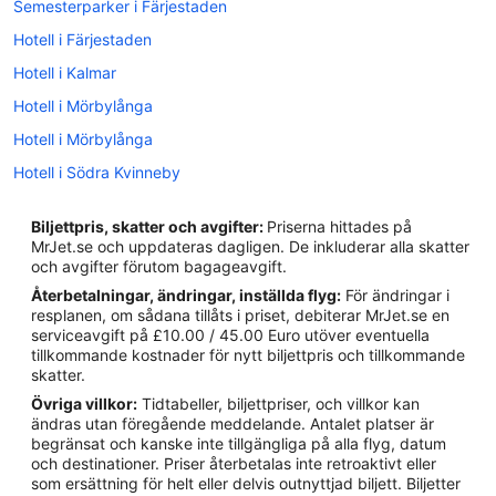
Semesterparker i Färjestaden
Hotell i Färjestaden
Hotell i Kalmar
Hotell i Mörbylånga
Hotell i Mörbylånga
Hotell i Södra Kvinneby
Hotell i Stora Frö
Biljettpris, skatter och avgifter:
Priserna hittades på
Hotell i Ullevi
MrJet.se och uppdateras dagligen. De inkluderar alla skatter
och avgifter förutom bagageavgift.
Fritidshus i Kalmar
Återbetalningar, ändringar, inställda flyg:
För ändringar i
Vandrarhem i Kalmar
resplanen, om sådana tillåts i priset, debiterar MrJet.se en
serviceavgift på £10.00 / 45.00 Euro utöver eventuella
Husvagnscampingar i Kalmar
tillkommande kostnader för nytt biljettpris och tillkommande
Lägenheter i Kalmar
skatter.
Övriga villkor:
Tidtabeller, biljettpriser, och villkor kan
Pensionat i Kalmar län
ändras utan föregående meddelande. Antalet platser är
Husvagnscampingar i Kalmar län
begränsat och kanske inte tillgängliga på alla flyg, datum
och destinationer. Priser återbetalas inte retroaktivt eller
Hotell i närheten av Kalmar slott
som ersättning för helt eller delvis outnyttjad biljett. Biljetter