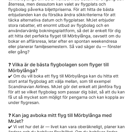
återresa, men dessutom kan valet av flygplats och
flygbolag påverka biljettpriserna. För att hitta de bästa
erbjudanden kan du försöka ändra sökkriterierna för att
täcka alternativa datum och flygplatser. MrJet erbjuder
stora rabatter, ett enormt utbud av flygbolag och en
användarvänlig bokningsplattform, så det är enkelt för dig
att hitta det perfekta flyget till Mörbylånga, oavsett om du
bokar en affärsresa, letar efter en spontan weekendresa
eller planerar familjesemestern. Så vad säger du — fönster
eller gång?
❓ Vilka är de bästa flygbolagen som flyger till
Mörbylånga?
✔️ Om du vill boka ett flyg till Mörbylånga kan du hitta ett
stort antal flygbolag att välja mellan, som till exempel
Scandinavian Airlines. MrJet gör det enkelt att jämföra flyg
för att se vilket flygbolag som passar dig bäst, så att du kan
få ut så mycket som möjligt för pengarna och kan koppla av
under flygresan.
❓ Kan jag avboka mitt flyg till Mörbylånga med
MrJet?
✔️ Vi vet hur det är — livet kan vara oberäkneligt, planer kan
ändras och du behöver flexibilitet. Om du behöver ändra