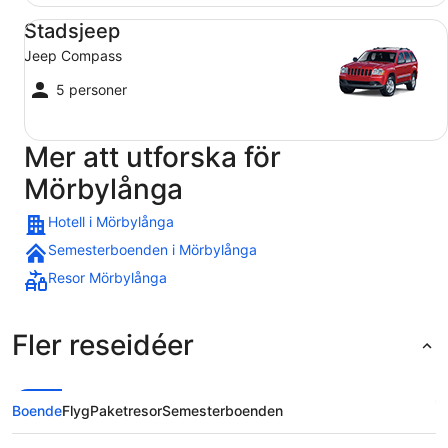
Stadsjeep Jeep Compass
Stadsjeep
Jeep Compass
5 personer
Mer att utforska för
Mörbylånga
Hotell i Mörbylånga
Semesterboenden i Mörbylånga
Resor Mörbylånga
Fler reseidéer
Boende
Flyg
Paketresor
Semesterboenden