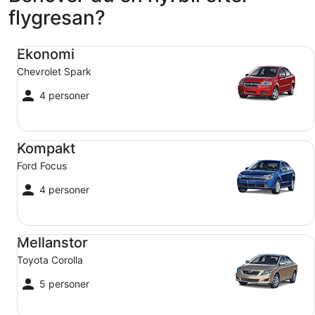
september
flygresan?
22
Ekonomi Chevrolet Spark
Ekonomi
Chevrolet Spark
4 personer
Kompakt Ford Focus
Kompakt
Ford Focus
4 personer
Mellanstor Toyota Corolla
Mellanstor
Toyota Corolla
5 personer