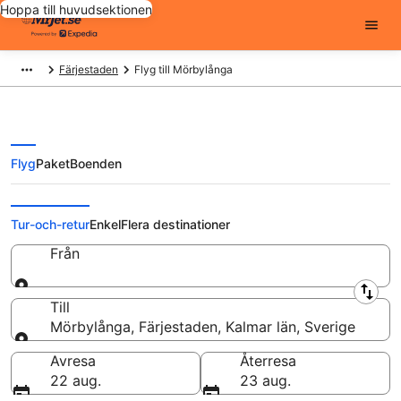
Hoppa till huvudsektionen
Färjestaden
Flyg till Mörbylånga
Flyg
Paket
Boenden
Billiga flygbiljetter till Mörbylånga
Tur-och-retur
Enkel
Flera destinationer
Från
Från
Till
Mörbylånga, Färjestaden, Kalmar län, Sverige
Till
Avresa
Återresa
22 aug.
23 aug.