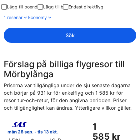
Lägg till boende
Lägg till bil
Endast direktflyg
1 resenär
Economy
Sök
Förslag på billiga flygresor till
Mörbylånga
Priserna var tillgängliga under de sju senaste dagarna
och börjar på 931 kr för enkelflyg och 1 585 kr för
resor tur-och-retur, för den angivna perioden. Priser
och tillgänglighet kan ändras. Ytterligare villkor gäller.
Välj flyg med Scandinavian Airlines, med avresa mån 28 sep.
1
1
585 kr
mån 28 sep. - tis 13 okt.
585 kr
Tur-