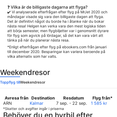
❓ Vilka är de billigaste dagarna att flyga?
✔️ Vi analyserade efterfrågan efter flyg på MrJet 2020 och
måndagar visade sig vara den billigaste dagen att flyga.
Det är definitivt något du borde ha i åtanke när du bokar
nästa resa! Helgen kan verka vara den mest logiska tiden
att börja semester, men flygbiljetter var i genomsnitt dyrare
för flyg som agvick på lördagar, så det kan vara värt att
tänka på när du planerar nästa resa.
*Enligt efterfrågan efter flyg på ebookers.com från januari
till december 2020. Besparingar kan variera beroende på
vilka alternativ som har valts.
Weekendresor
Toppflyg till
Weekendresor
Avresa från
Destination
Resdatum
Flyg från*
september
ARN
Kalmar
7 sep.
-
22 sep.
1 585 kr
7
*Skatter och avgifter ingår i priserna
Behöver du en hyrbil efter
till