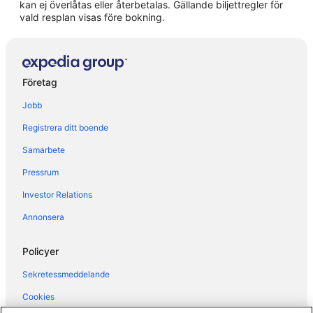
kan ej överlåtas eller återbetalas. Gällande biljettregler för
Stugor i Kalmar
vald resplan visas före bokning.
B&B i Öland
Husvagnscampingar i Öland
Lägenheter i Öland
Företag
Stugor i Öland
Jobb
Gårdar i Stora Frö
Registrera ditt boende
Husvagnscampingar i Stora Frö
Samarbete
Pressrum
Investor Relations
Annonsera
Policyer
Sekretessmeddelande
Cookies