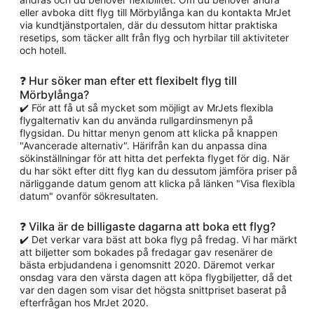
eller avboka ditt flyg till Mörbylånga kan du kontakta MrJet
via kundtjänstportalen, där du dessutom hittar praktiska
resetips, som täcker allt från flyg och hyrbilar till aktiviteter
och hotell.
❓ Hur söker man efter ett flexibelt flyg till
Mörbylånga?
✔️ För att få ut så mycket som möjligt av MrJets flexibla
flygalternativ kan du använda rullgardinsmenyn på
flygsidan. Du hittar menyn genom att klicka på knappen
"Avancerade alternativ". Härifrån kan du anpassa dina
sökinställningar för att hitta det perfekta flyget för dig. När
du har sökt efter ditt flyg kan du dessutom jämföra priser på
närliggande datum genom att klicka på länken "Visa flexibla
datum" ovanför sökresultaten.
❓ Vilka är de billigaste dagarna att boka ett flyg?
✔️ Det verkar vara bäst att boka flyg på fredag. Vi har märkt
att biljetter som bokades på fredagar gav resenärer de
bästa erbjudandena i genomsnitt 2020. Däremot verkar
onsdag vara den värsta dagen att köpa flygbiljetter, då det
var den dagen som visar det högsta snittpriset baserat på
efterfrågan hos MrJet 2020.