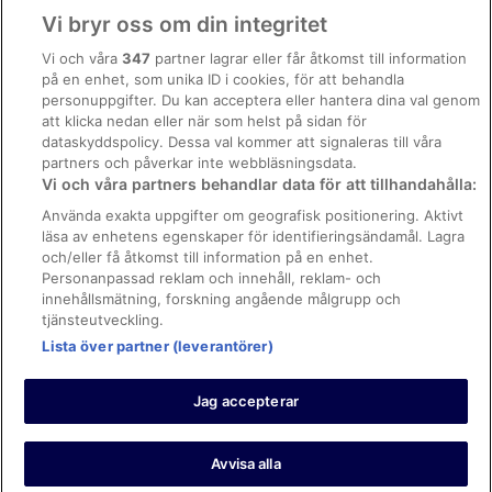
Användarvillkor
Vi bryr oss om din integritet
Allmänna regler och villkor (ej för Vrbo-bokningar)
Vi och våra
347
partner lagrar eller får åtkomst till information
på en enhet, som unika ID i cookies, för att behandla
Regler och villkor för Vrbo
personuppgifter. Du kan acceptera eller hantera dina val genom
Tillgänglighetsanpassning
att klicka nedan eller när som helst på sidan för
dataskyddspolicy. Dessa val kommer att signaleras till våra
Juridisk information/Kontakta oss
partners och påverkar inte webbläsningsdata.
Vi och våra partners behandlar data för att tillhandahålla:
Riktlinjer för innehåll och anmäla innehåll
Använda exakta uppgifter om geografisk positionering. Aktivt
läsa av enhetens egenskaper för identifieringsändamål. Lagra
Hjälp
och/eller få åtkomst till information på en enhet.
Kontakta oss
Personanpassad reklam och innehåll, reklam- och
innehållsmätning, forskning angående målgrupp och
Avboka eller ändra din bokning
tjänsteutveckling.
Boka ett flyg med flygbolagskredit
Lista över partner (leverantörer)
Återbetalningsprocess och tidslinjer
Jag accepterar
© 2026 Expedia, Inc., ett företag inom Expedia Group.
https://www.expediagroup.com/ Med ensamrätt. MrJet är ett
varumärke eller registrerat varumärke som tillhör Expedia, Inc.
Avvisa alla