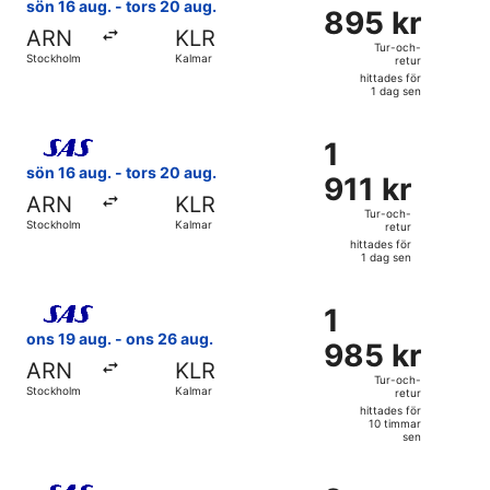
895 kr
sön 16 aug. - tors 20 aug.
sen
895 kr
Tur-
ARN
KLR
och-
Tur-och-
Stockholm
Kalmar
retur
retur,
hittades för
hittades
1 dag sen
för
Välj flyg med Scandinavian Airlines, med avresa sön 16 aug.
1
1
1
dag
911 kr
sön 16 aug. - tors 20 aug.
sen
911 kr
Tur-
ARN
KLR
och-
Tur-och-
Stockholm
Kalmar
retur
retur,
hittades för
hittades
1 dag sen
för
Välj flyg med Scandinavian Airlines, med avresa ons 19 aug
1
1
1
dag
985 kr
ons 19 aug. - ons 26 aug.
sen
985 kr
Tur-
ARN
KLR
och-
Tur-och-
Stockholm
Kalmar
retur
retur,
hittades för
hittades
10 timmar
sen
för
10
Välj flyg med Scandinavian Airlines, med avresa ons 19 aug.
timmar