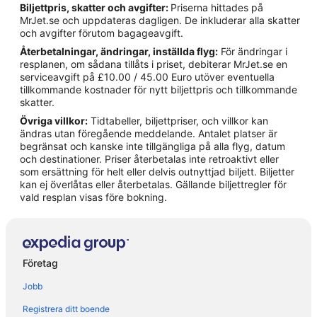
Biljettpris, skatter och avgifter:
Priserna hittades på
Husvagnscampingar i Amalfikusten
MrJet.se och uppdateras dagligen. De inkluderar alla skatter
och avgifter förutom bagageavgift.
Värdshus i Amalfikusten
Återbetalningar, ändringar, inställda flyg:
För ändringar i
Hotell i Centrala Positano
resplanen, om sådana tillåts i priset, debiterar MrJet.se en
serviceavgift på £10.00 / 45.00 Euro utöver eventuella
5-Stjärniga hotell i Amalfikusten
tillkommande kostnader för nytt biljettpris och tillkommande
5-Stjärniga hotell i Ravello
skatter.
Övriga villkor:
Tidtabeller, biljettpriser, och villkor kan
4-Stjärniga hotell i Amalfikusten
ändras utan föregående meddelande. Antalet platser är
4-Stjärniga hotell i Positano
begränsat och kanske inte tillgängliga på alla flyg, datum
och destinationer. Priser återbetalas inte retroaktivt eller
Hotell i Amalfi
som ersättning för helt eller delvis outnyttjad biljett. Biljetter
kan ej överlåtas eller återbetalas. Gällande biljettregler för
Hotell i Atrani
vald resplan visas före bokning.
Hotell i Conca dei Marini
Hotell i Pimonte
Hotell i Positano
Företag
Hotell i Praiano
Jobb
Hotell i Ravello
Registrera ditt boende
Hotell i San Cosma