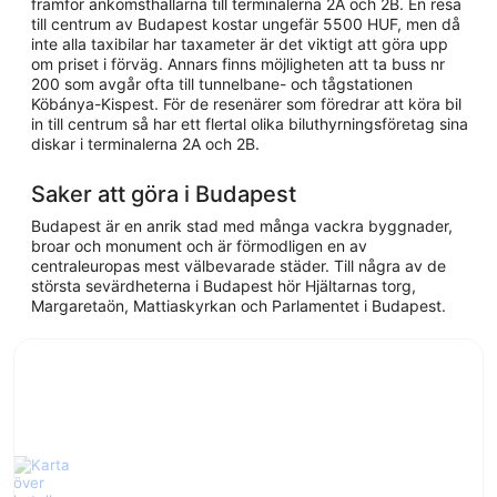
framför ankomsthallarna till terminalerna 2A och 2B. En resa
till centrum av Budapest kostar ungefär 5500 HUF, men då
inte alla taxibilar har taxameter är det viktigt att göra upp
om priset i förväg. Annars finns möjligheten att ta buss nr
200 som avgår ofta till tunnelbane- och tågstationen
Köbánya-Kispest. För de resenärer som föredrar att köra bil
in till centrum så har ett flertal olika biluthyrningsföretag sina
diskar i terminalerna 2A och 2B.
Saker att göra i Budapest
Budapest är en anrik stad med många vackra byggnader,
broar och monument och är förmodligen en av
centraleuropas mest välbevarade städer. Till några av de
största sevärdheterna i Budapest hör Hjältarnas torg,
Margaretaön, Mattiaskyrkan och Parlamentet i Budapest.