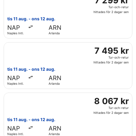
7 299 kr
sen
299 kr
Tur-och-retur
Tur-
hittades för 2 dagar sen
och-
tis 11 aug. - ons 12 aug.
retur,
NAP
ARN
hittades
Naples Intl.
Arlanda
för
2
Välj flyg med LOT-Polish Airlines, med avresa tis 11 aug. fr
dagar
7
7 495 kr
sen
495 kr
Tur-och-retur
Tur-
hittades för 2 dagar sen
och-
tis 11 aug. - ons 12 aug.
retur,
NAP
ARN
hittades
Naples Intl.
Arlanda
för
2
Välj flyg med Brussels Airlines, med avresa tis 11 aug. från
dagar
8
8 067 kr
sen
067 kr
Tur-och-retur
Tur-
hittades för 2 dagar sen
och-
tis 11 aug. - ons 12 aug.
retur,
NAP
ARN
hittades
Naples Intl.
Arlanda
för