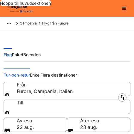
Hoppa till huvudsektionen
Campania
Flyg från Furore
Flyg
Paket
Boenden
Flygplatser i
Tur-och-retur
Enkel
Flera destinationer
Från
Furore, Campania, Italien
Från
Till
Till
Avresa
Återresa
22 aug.
23 aug.