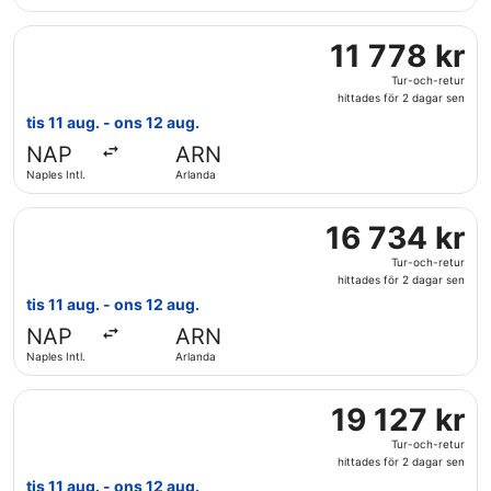
2
Välj flyg med Air France, med avresa tis 11 aug. från Naples
dagar
11
11 778 kr
sen
778 kr
Tur-och-retur
Tur-
hittades för 2 dagar sen
och-
tis 11 aug. - ons 12 aug.
retur,
NAP
ARN
hittades
Naples Intl.
Arlanda
för
2
Välj flyg med Iberia, med avresa tis 11 aug. från Naples Intl
dagar
16
16 734 kr
sen
734 kr
Tur-och-retur
Tur-
hittades för 2 dagar sen
och-
tis 11 aug. - ons 12 aug.
retur,
NAP
ARN
hittades
Naples Intl.
Arlanda
för
2
Välj flyg med British Airways, med avresa tis 11 aug. från N
dagar
19
19 127 kr
sen
127 kr
Tur-och-retur
Tur-
hittades för 2 dagar sen
och-
tis 11 aug. - ons 12 aug.