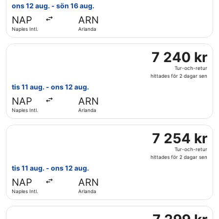
och-
ons 12 aug. - sön 16 aug.
retur,
NAP
ARN
hittades
Naples Intl.
Arlanda
för
3
Välj flyg med Austrian Airlines, med avresa tis 11 aug. från
dagar
7
7 240 kr
sen
240 kr
Tur-och-retur
Tur-
hittades för 2 dagar sen
och-
tis 11 aug. - ons 12 aug.
retur,
NAP
ARN
hittades
Naples Intl.
Arlanda
för
2
Välj flyg med Swiss International Air Lines, med avresa tis 
dagar
7
7 254 kr
sen
254 kr
Tur-och-retur
Tur-
hittades för 2 dagar sen
och-
tis 11 aug. - ons 12 aug.
retur,
NAP
ARN
hittades
Naples Intl.
Arlanda
för
2
Välj flyg med Lufthansa, med avresa tis 11 aug. från Naples 
dagar
7