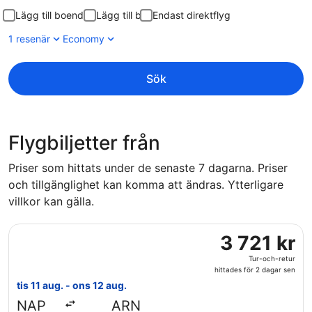
Lägg till boende
Lägg till bil
Endast direktflyg
1 resenär
Economy
Sök
Flygbiljetter från
Priser som hittats under de senaste 7 dagarna. Priser
och tillgänglighet kan komma att ändras. Ytterligare
villkor kan gälla.
Välj flyg med Finnair, med avresa tis 11 aug. från Naples Int
3
3 721 kr
721 kr
Tur-och-retur
Tur-
hittades för 2 dagar sen
och-
tis 11 aug. - ons 12 aug.
retur,
NAP
ARN
hittades