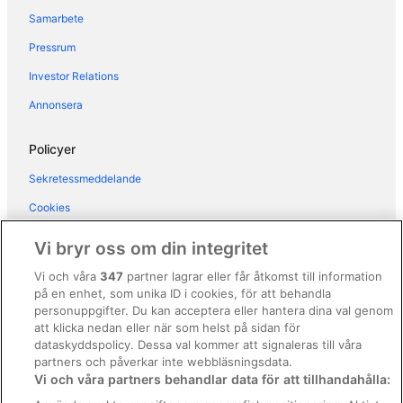
Samarbete
Hotell i Scala
Pressrum
Bostäder i Positano
Husvagnscampingar i Positano
Investor Relations
Slott i Positano
Annonsera
Husvagnscampingar i Ravello
Policyer
Sekretessmeddelande
Cookies
Användarvillkor
Vi bryr oss om din integritet
Allmänna regler och villkor (ej för Vrbo-bokningar)
Vi och våra
347
partner lagrar eller får åtkomst till information
på en enhet, som unika ID i cookies, för att behandla
Regler och villkor för Vrbo
personuppgifter. Du kan acceptera eller hantera dina val genom
Tillgänglighetsanpassning
att klicka nedan eller när som helst på sidan för
dataskyddspolicy. Dessa val kommer att signaleras till våra
Juridisk information/Kontakta oss
partners och påverkar inte webbläsningsdata.
Vi och våra partners behandlar data för att tillhandahålla:
Riktlinjer för innehåll och anmäla innehåll