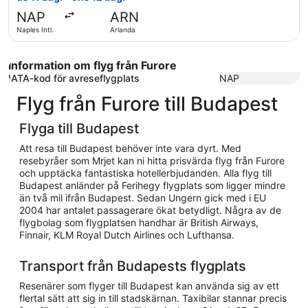
retur,
NAP
ARN
hittades
Naples Intl.
Arlanda
för
2
dagar
Information om flyg från Furore
sen
IATA-kod för avreseflygplats
NAP
Flyg från Furore till Budapest
Flyga till Budapest
Att resa till Budapest behöver inte vara dyrt. Med
resebyråer som Mrjet kan ni hitta prisvärda flyg från Furore
och upptäcka fantastiska hotellerbjudanden. Alla flyg till
Budapest anländer på Ferihegy flygplats som ligger mindre
än två mil ifrån Budapest. Sedan Ungern gick med i EU
2004 har antalet passagerare ökat betydligt. Några av de
flygbolag som flygplatsen handhar är British Airways,
Finnair, KLM Royal Dutch Airlines och Lufthansa.
Transport från Budapests flygplats
Resenärer som flyger till Budapest kan använda sig av ett
flertal sätt att sig in till stadskärnan. Taxibilar stannar precis