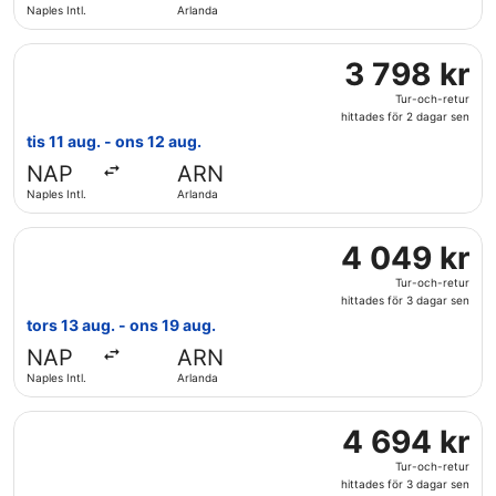
Naples Intl.
Arlanda
för
2
Välj flyg med Finnair, med avresa tis 11 aug. från Naples Int
dagar
3
3 798 kr
sen
798 kr
Tur-och-retur
Tur-
hittades för 2 dagar sen
och-
tis 11 aug. - ons 12 aug.
retur,
NAP
ARN
hittades
Naples Intl.
Arlanda
för
2
Välj flyg med Scandinavian Airlines, med avresa tors 13 aug.
dagar
4
4 049 kr
sen
049 kr
Tur-och-retur
Tur-
hittades för 3 dagar sen
och-
tors 13 aug. - ons 19 aug.
retur,
NAP
ARN
hittades
Naples Intl.
Arlanda
för
3
Välj flyg med KLM, med avresa ons 12 aug. från Naples Intl.
dagar
4
4 694 kr
sen
694 kr
Tur-och-retur
Tur-
hittades för 3 dagar sen