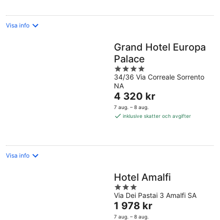
Visa info
Grand Hotel Europa
Palace
4
34/36 Via Correale Sorrento
out
NA
of
Priset
4 320 kr
5
är
7 aug. – 8 aug.
4 320 kr
inklusive skatter och avgifter
per
natt
Visa info
Hotel Amalfi
3
Via Dei Pastai 3 Amalfi SA
out
Priset
1 978 kr
of
är
5
7 aug. – 8 aug.