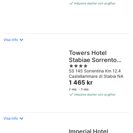
1 978 kr
inklusive skatter och avgifter
per
natt
Visa info
Towers Hotel
Stabiae Sorrento
4
Coast
SS 145 Sorrentina Km 12.4
out
Castellammare di Stabia NA
of
Priset
1 465 kr
5
är
2 sep. – 3 sep.
1 465 kr
inklusive skatter och avgifter
per
natt
Visa info
Imperial Hotel