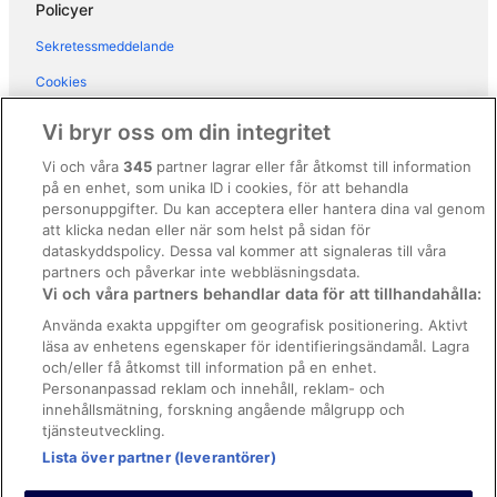
Hotell i Conca dei Marini
Policyer
Hotell i Maiori
Sekretessmeddelande
Hotell i Piano di Sorrento
Cookies
Hotell i Pimonte
Användarvillkor
Vi bryr oss om din integritet
Hotell i Pompeji
Allmänna regler och villkor (ej för Vrbo-bokningar)
Vi och våra
345
partner lagrar eller får åtkomst till information
Hotell i Positano
på en enhet, som unika ID i cookies, för att behandla
Regler och villkor för Vrbo
Hotell i Praiano
personuppgifter. Du kan acceptera eller hantera dina val genom
Tillgänglighetsanpassning
att klicka nedan eller när som helst på sidan för
Hotell i Ravello
dataskyddspolicy. Dessa val kommer att signaleras till våra
Juridisk information/Kontakta oss
Hotell i Salerno
partners och påverkar inte webbläsningsdata.
Vi och våra partners behandlar data för att tillhandahålla:
Riktlinjer för innehåll och anmäla innehåll
Hotell i San Cosma
Använda exakta uppgifter om geografisk positionering. Aktivt
Hotell i Scala
läsa av enhetens egenskaper för identifieringsändamål. Lagra
Hjälp
och/eller få åtkomst till information på en enhet.
Hotell i Tramonti
Kontakta oss
Personanpassad reklam och innehåll, reklam- och
Hotell i Vico Equense
innehållsmätning, forskning angående målgrupp och
Avboka eller ändra din bokning
tjänsteutveckling.
Hotell i Vietri sul Mare
Boka ett flyg med flygbolagskredit
Lista över partner (leverantörer)
Bostäder i Positano
Återbetalningsprocess och tidslinjer