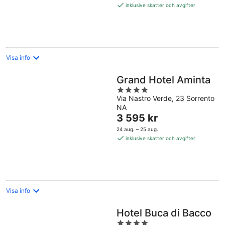
5 358 kr
inklusive skatter och avgifter
per
natt
Visa info
Grand Hotel Aminta
4
Via Nastro Verde, 23 Sorrento
out
NA
of
Priset
3 595 kr
5
är
24 aug. – 25 aug.
3 595 kr
inklusive skatter och avgifter
per
natt
Visa info
Hotel Buca di Bacco
4