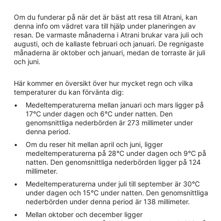
Om du funderar på när det är bäst att resa till Atrani, kan
denna info om vädret vara till hjälp under planeringen av
resan. De varmaste månaderna i Atrani brukar vara juli och
augusti, och de kallaste februari och januari. De regnigaste
månaderna är oktober och januari, medan de torraste är juli
och juni.
Här kommer en översikt över hur mycket regn och vilka
temperaturer du kan förvänta dig:
Medeltemperaturerna mellan januari och mars ligger på
17°C under dagen och 6°C under natten. Den
genomsnittliga nederbörden är 273 millimeter under
denna period.
Om du reser hit mellan april och juni, ligger
medeltemperaturerna på 28°C under dagen och 9°C på
natten. Den genomsnittliga nederbörden ligger på 124
millimeter.
Medeltemperaturerna under juli till september är 30°C
under dagen och 15°C under natten. Den genomsnittliga
nederbörden under denna period är 138 millimeter.
Mellan oktober och december ligger