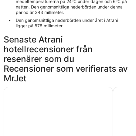
medeltemperaturerna på 24°C under dagen och 6°C på
natten. Den genomsnittliga nederbörden under denna
period är 343 millimeter.
Den genomsnittliga nederbörden under året i Atrani
ligger på 878 millimeter.
Senaste Atrani
hotellrecensioner från
resenärer som du
Recensioner som verifierats av
MrJet
Hotel Amalfi
Majestic 