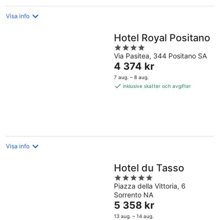
Visa info
Hotel Royal Positano
4
Via Pasitea, 344 Positano SA
out
Priset
4 374 kr
of
är
5
7 aug. – 8 aug.
4 374 kr
inklusive skatter och avgifter
per
natt
Visa info
Hotel du Tasso
5
Piazza della Vittoria, 6
out
Sorrento NA
of
Priset
5 358 kr
5
är
13 aug. – 14 aug.