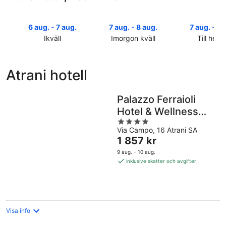
6 aug. - 7 aug.
7 aug. - 8 aug.
7 aug. - 9 
Ikväll
Imorgon kväll
Till helg
Kolla
Kolla
Kolla
priserna
priserna
priserna
i
i
i
Atrani hotell
Atrani
Atrani
Atrani
för
för
inför
ikväll,
imorgon
helgen,
Palazzo Ferraioli
6
natt,
7
Hotel & Wellness
aug.
7
aug.
4
Center
-
aug.
-
Via Campo, 16 Atrani SA
out
7
-
9
Priset
1 857 kr
of
aug.
8
aug.
är
5
9 aug. – 10 aug.
aug.
1 857 kr
inklusive skatter och avgifter
per
natt
Visa info