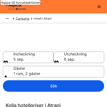
Hoppa till huvudsektionen
Campania
Hotell i Atrani
Billiga hotell i Atrani - 9045 att
välja från
Hotell från 1 465 kr
Incheckning
Utcheckning
5 sep.
6 sep.
Gäster
1 rum, 2 gäster
Sök
Kolla hotellpriser i Atrani