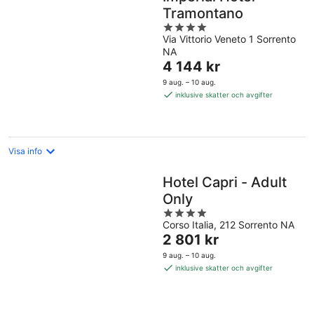
Tramontano
4
Via Vittorio Veneto 1 Sorrento
out
NA
of
Priset
4 144 kr
5
är
9 aug. – 10 aug.
4 144 kr
inklusive skatter och avgifter
per
natt
Visa info
Hotel Capri - Adult
Only
4
Corso Italia, 212 Sorrento NA
out
Priset
2 801 kr
of
är
5
9 aug. – 10 aug.
2 801 kr
inklusive skatter och avgifter
per
natt