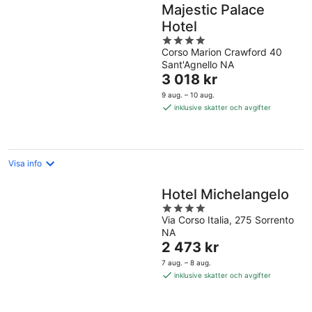
Majestic Palace
Hotel
4
Corso Marion Crawford 40
out
Sant'Agnello NA
of
Priset
3 018 kr
5
är
9 aug. – 10 aug.
3 018 kr
inklusive skatter och avgifter
per
natt
Visa info
Hotel Michelangelo
4
Via Corso Italia, 275 Sorrento
out
NA
of
Priset
2 473 kr
5
är
7 aug. – 8 aug.
2 473 kr
inklusive skatter och avgifter
per
natt