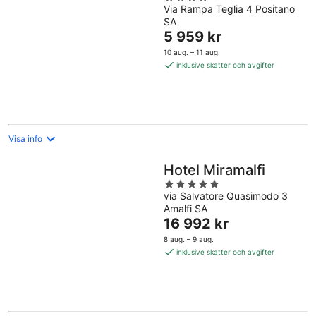
Via Rampa Teglia 4 Positano
out
SA
of
Priset
5 959 kr
5
är
10 aug. – 11 aug.
5 959 kr
inklusive skatter och avgifter
per
natt
Visa info
Hotel Miramalfi
5
via Salvatore Quasimodo 3
out
Amalfi SA
of
Priset
16 992 kr
5
är
8 aug. – 9 aug.
16 992 kr
inklusive skatter och avgifter
per
natt