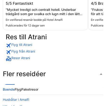
Hotel Amalfi
Majesti
5/5
Fantastiskt
4/5
Bra
"Mycket trevligt och centralt hotell. Underbar
"Frukoste
trädgård som ger svalka och lugn mitt i den lätt
för att täcka vårt 
kaotiska staden. Bra frukost med stort utbud uppe
strykjärn
En verifierad resenär bodde på Hotel Amalfi
En verifier
på takterrassen där man kan sitta inne eller ute.
men iblan
Publicerades för 12 dagar sen
Publicerad
Nyrenoverat rum med bra badrum, skön säng och
gjorde sit
effektiv luftkonditionering. Mycket trevligt
att det v
Res till Atrani
personal överallt. Ligger extremt centralt men ett
helt rätt."
kvarter innanför huvudgatan, räkna med att gå
sista lilla biten till hotellet genom smala gränder.
Flyg till Atrani
Detta har fördelen att det är tyst och lugnt. Hit
Flyg från Atrani
återvänder vi gärna!"
Resor Atrani
Fler reseidéer
Boende
Flyg
Paketresor
Husbåtar i Amalfi