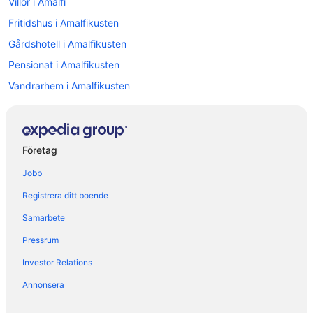
Villor i Amalfi
Fritidshus i Amalfikusten
Gårdshotell i Amalfikusten
Pensionat i Amalfikusten
Vandrarhem i Amalfikusten
Husbåtar i Amalfikusten
Husvagnscampingar i Amalfikusten
Värdshus i Amalfikusten
Företag
Hotell i Centrala Positano
Jobb
5-Stjärniga hotell i Amalfikusten
Registrera ditt boende
5-Stjärniga hotell i Ravello
Samarbete
4-Stjärniga hotell i Amalfikusten
Pressrum
Hotell i Gamla stan i Salerno
Investor Relations
Hotell i Amalfi
Annonsera
Hotell i Cava de' Tirreni