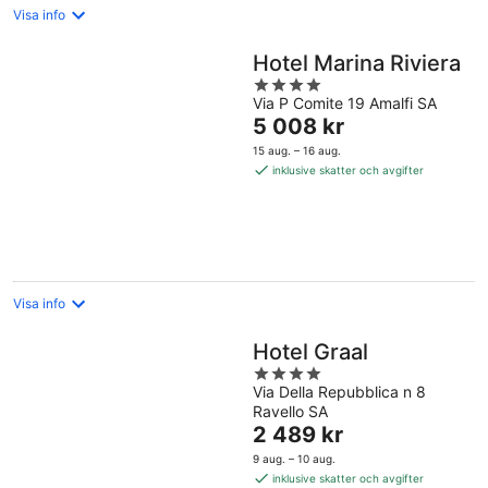
Visa info
Hotel Marina Riviera
4
Via P Comite 19 Amalfi SA
out
Priset
5 008 kr
of
är
5
15 aug. – 16 aug.
5 008 kr
inklusive skatter och avgifter
per
natt
Visa info
Hotel Graal
4
Via Della Repubblica n 8
out
Ravello SA
of
Priset
2 489 kr
5
är
9 aug. – 10 aug.
2 489 kr
inklusive skatter och avgifter