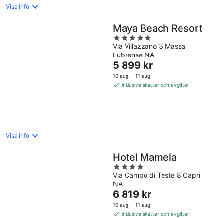
Visa info
Maya Beach Resort
5
Via Villazzano 3 Massa
out
Lubrense NA
of
Priset
5 899 kr
5
är
10 aug. – 11 aug.
5 899 kr
inklusive skatter och avgifter
per
natt
Visa info
Hotel Mamela
4
Via Campo di Teste 8 Capri
out
NA
of
Priset
6 819 kr
5
är
10 aug. – 11 aug.
6 819 kr
inklusive skatter och avgifter