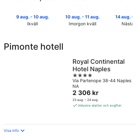
9 aug. - 10 aug.
10 aug. - 11 aug.
14 aug. - 16
Ikväll
Imorgon kväll
Nästa he
Kolla
Kolla
Kolla
priserna
priserna
priserna
i
i
i
Pimonte hotell
Pimonte
Pimonte
Pimonte
för
för
inför
ikväll,
imorgon
nästa
Royal Continental
9
natt,
helg,
Hotel Naples
aug.
10
14
4
-
aug.
aug.
Via Partenope 38-44 Naples
out
10
-
-
NA
of
aug.
11
Priset
16
2 306 kr
5
aug.
är
aug.
23 aug. – 24 aug.
2 306 kr
inklusive skatter och avgifter
per
natt
Visa info