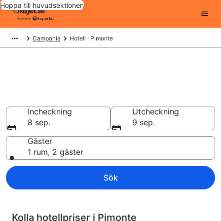
Hoppa till huvudsektionen
Campania
Hotell i Pimonte
Billiga hotell i Pimonte - 14601
att välja från
Hotell från 1 056 kr
Incheckning
Utcheckning
8 sep.
9 sep.
Gäster
1 rum, 2 gäster
Sök
Kolla hotellpriser i Pimonte