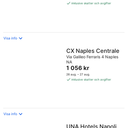
2 394 kr
inklusive skatter och avgifter
per
natt
Visa info
CX Naples Centrale
Via Galileo Ferraris 4 Naples
NA
Priset
1 056 kr
är
26 aug. – 27 aug.
1 056 kr
inklusive skatter och avgifter
per
natt
Visa info
UNA Hotels Napoli