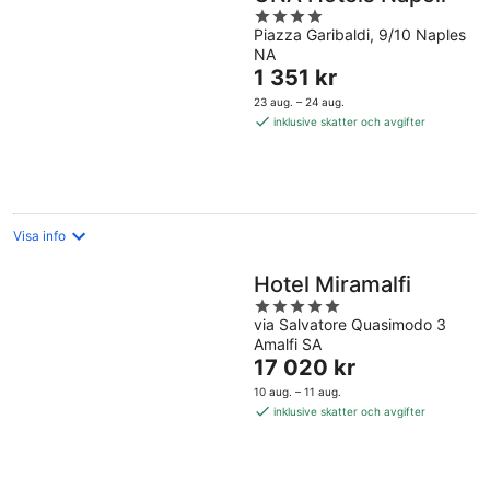
4
Piazza Garibaldi, 9/10 Naples
out
NA
of
Priset
1 351 kr
5
är
23 aug. – 24 aug.
1 351 kr
inklusive skatter och avgifter
per
natt
Visa info
Hotel Miramalfi
5
via Salvatore Quasimodo 3
out
Amalfi SA
of
Priset
17 020 kr
5
är
10 aug. – 11 aug.
17 020 kr
inklusive skatter och avgifter
per
natt