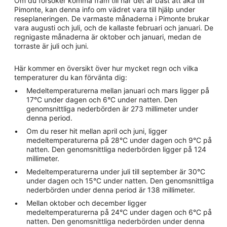
Om du försöker komma fram till när det är bäst att åka till
Pimonte, kan denna info om vädret vara till hjälp under
reseplaneringen. De varmaste månaderna i Pimonte brukar
vara augusti och juli, och de kallaste februari och januari. De
regnigaste månaderna är oktober och januari, medan de
torraste är juli och juni.
Här kommer en översikt över hur mycket regn och vilka
temperaturer du kan förvänta dig:
Medeltemperaturerna mellan januari och mars ligger på
17°C under dagen och 6°C under natten. Den
genomsnittliga nederbörden är 273 millimeter under
denna period.
Om du reser hit mellan april och juni, ligger
medeltemperaturerna på 28°C under dagen och 9°C på
natten. Den genomsnittliga nederbörden ligger på 124
millimeter.
Medeltemperaturerna under juli till september är 30°C
under dagen och 15°C under natten. Den genomsnittliga
nederbörden under denna period är 138 millimeter.
Mellan oktober och december ligger
medeltemperaturerna på 24°C under dagen och 6°C på
natten. Den genomsnittliga nederbörden under denna