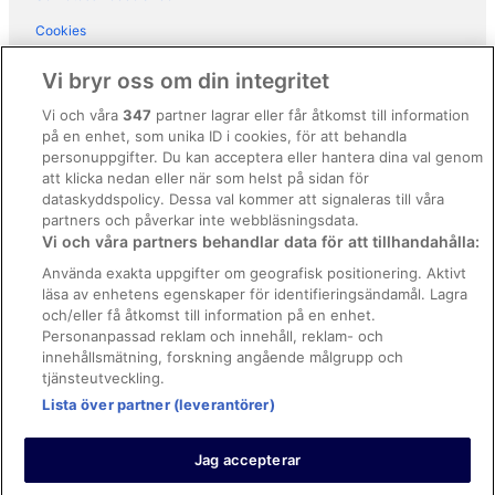
Hotell i Positano
Cookies
Hotell i Praiano
Användarvillkor
Vi bryr oss om din integritet
Hotell i Ravello
Allmänna regler och villkor (ej för Vrbo-bokningar)
Vi och våra
347
partner lagrar eller får åtkomst till information
Hotell i San Cosma
på en enhet, som unika ID i cookies, för att behandla
Regler och villkor för Vrbo
Hotell i Sant'Agata sui Due Golfi
personuppgifter. Du kan acceptera eller hantera dina val genom
Tillgänglighetsanpassning
att klicka nedan eller när som helst på sidan för
Hotell i Scala
dataskyddspolicy. Dessa val kommer att signaleras till våra
Juridisk information/Kontakta oss
Hotell i Sorrento
partners och påverkar inte webbläsningsdata.
Vi och våra partners behandlar data för att tillhandahålla:
Riktlinjer för innehåll och anmäla innehåll
Hotell i Terzigno
Använda exakta uppgifter om geografisk positionering. Aktivt
Hotell i Torre del Greco
läsa av enhetens egenskaper för identifieringsändamål. Lagra
Hjälp
och/eller få åtkomst till information på en enhet.
Hotell i Tramonti
Kontakta oss
Personanpassad reklam och innehåll, reklam- och
Hotell i Vico Equense
innehållsmätning, forskning angående målgrupp och
Avboka eller ändra din bokning
tjänsteutveckling.
Semesterparker i Pompeji
Boka ett flyg med flygbolagskredit
Lista över partner (leverantörer)
Bostäder i Positano
Återbetalningsprocess och tidslinjer
Husvagnscampingar i Positano
Jag accepterar
Slott i Positano
© 2026 Expedia, Inc., ett företag inom Expedia Group.