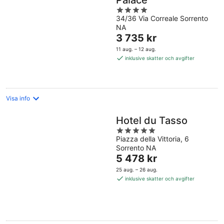
Palace
4
34/36 Via Correale Sorrento
out
NA
of
Priset
3 735 kr
5
är
11 aug. – 12 aug.
3 735 kr
inklusive skatter och avgifter
per
natt
Visa info
Hotel du Tasso
5
Piazza della Vittoria, 6
out
Sorrento NA
of
Priset
5 478 kr
5
är
25 aug. – 26 aug.
5 478 kr
inklusive skatter och avgifter
per
natt