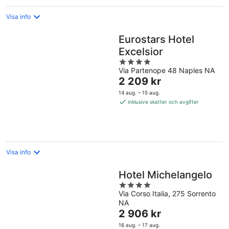
Visa info
Eurostars Hotel
Excelsior
4
Via Partenope 48 Naples NA
out
Priset
2 209 kr
of
är
5
14 aug. – 15 aug.
2 209 kr
inklusive skatter och avgifter
per
natt
Visa info
Hotel Michelangelo
4
Via Corso Italia, 275 Sorrento
out
NA
of
Priset
2 906 kr
5
är
16 aug. – 17 aug.