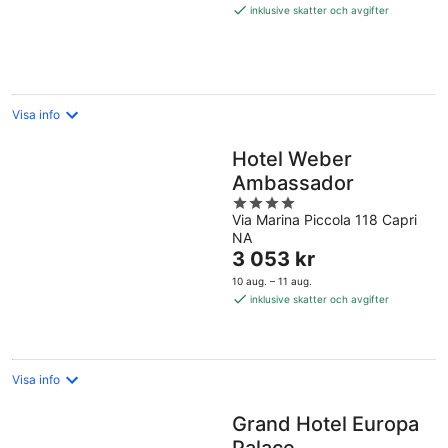
2 906 kr
inklusive skatter och avgifter
per
natt
Visa info
Hotel Weber
Ambassador
4
Via Marina Piccola 118 Capri
out
NA
of
Priset
3 053 kr
5
är
10 aug. – 11 aug.
3 053 kr
inklusive skatter och avgifter
per
natt
Visa info
Grand Hotel Europa