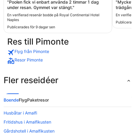
"Poolen fick vi enbart använda 2 timmar 1 dag
"Mycket t
under resan. Gymmet var stängt."
trädgård 
kaotiska 
En verifierad resenär bodde på Royal Continental Hotel
En verifier
på takter
Naples
Publicerade
Nyrenove
Publicerades för 9 dagar sen
effektiv l
personal 
Res till Pimonte
kvarter i
sista lill
Detta har 
Flyg från Pimonte
återvände
Resor Pimonte
Fler reseidéer
Boende
Flyg
Paketresor
Husbåtar i Amalfi
Fritidshus i Amalfikusten
Gårdshotell i Amalfikusten