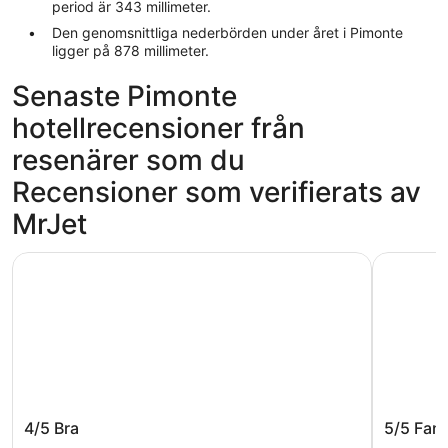
period är 343 millimeter.
Den genomsnittliga nederbörden under året i Pimonte
ligger på 878 millimeter.
Senaste Pimonte
hotellrecensioner från
resenärer som du
Recensioner som verifierats av
MrJet
Royal Continental Hotel Naples
Hotel Ama
Royal Continental Hotel Naples
Hotel A
4/5
Bra
5/5
Fant