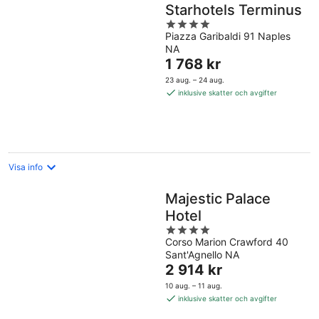
Starhotels Terminus
4
Piazza Garibaldi 91 Naples
out
NA
of
Priset
1 768 kr
5
är
23 aug. – 24 aug.
1 768 kr
inklusive skatter och avgifter
per
natt
Visa info
Majestic Palace
Hotel
4
Corso Marion Crawford 40
out
Sant'Agnello NA
of
Priset
2 914 kr
5
är
10 aug. – 11 aug.
2 914 kr
inklusive skatter och avgifter
per