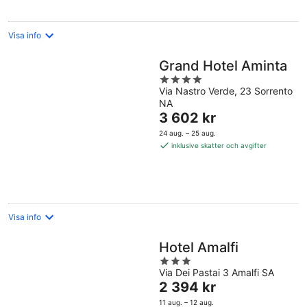
natt
Visa info
Grand Hotel Aminta
4
Via Nastro Verde, 23 Sorrento
out
NA
of
Priset
3 602 kr
5
är
24 aug. – 25 aug.
3 602 kr
inklusive skatter och avgifter
per
natt
Visa info
Hotel Amalfi
3
Via Dei Pastai 3 Amalfi SA
out
Priset
2 394 kr
of
är
5
11 aug. – 12 aug.