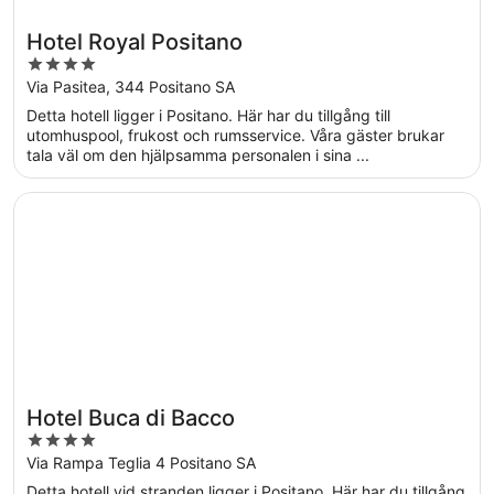
Hotel Royal Positano
4
out
Via Pasitea, 344 Positano SA
of
Detta hotell ligger i Positano. Här har du tillgång till
5
utomhuspool, frukost och rumsservice. Våra gäster brukar
tala väl om den hjälpsamma personalen i sina ...
Öppnas i ett nytt fönster
Hotel Buca di Bacco
Hotel Buca di Bacco
4
out
Via Rampa Teglia 4 Positano SA
of
Detta hotell vid stranden ligger i Positano. Här har du tillgång