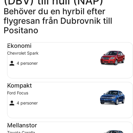
(DBV) till null (NAP)
Behöver du en hyrbil efter
flygresan från Dubrovnik till
Positano
Ekonomi Chevrolet Spark
Ekonomi
Chevrolet Spark
4 personer
Kompakt Ford Focus
Kompakt
Ford Focus
4 personer
Mellanstor Toyota Corolla
Mellanstor
Toyota Corolla