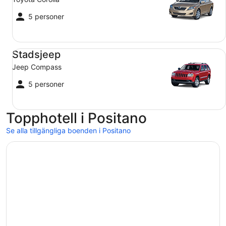
5 personer
Stadsjeep Jeep Compass
Stadsjeep
Jeep Compass
5 personer
Topphotell i Positano
Se alla tillgängliga boenden i Positano
Öppnas i ett nytt fönster
Hotel Royal Positano