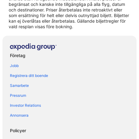
4-Stjärniga hotell i Positano
begränsat och kanske inte tillgängliga på alla flyg, datum
och destinationer. Priser återbetalas inte retroaktivt eller
Hotell i Amalfi
som ersättning för helt eller delvis outnyttjad biljett. Biljetter
kan ej överlåtas eller återbetalas. Gällande biljettregler för
Hotell i Atrani
vald resplan visas före bokning.
Hotell i Conca dei Marini
Hotell i Piano di Sorrento
Hotell i Pimonte
Företag
Hotell i Positano
Jobb
Hotell i Praiano
Registrera ditt boende
Hotell i Sant'Agata sui Due Golfi
Samarbete
Hotell i Sorrento
Pressrum
Hotell i Vico Equense
Bostäder i Positano
Investor Relations
Husvagnscampingar i Positano
Annonsera
Slott i Positano
Policyer
Husvagnscampingar i Ravello