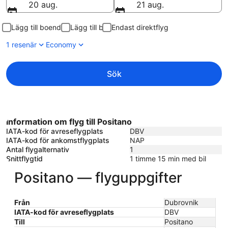
20 aug.
21 aug.
Lägg till boende
Lägg till bil
Endast direktflyg
1 resenär
Economy
Sök
Information om flyg till Positano
IATA-kod för avreseflygplats
DBV
IATA-kod för ankomstflygplats
NAP
Antal flygalternativ
1
Snittflygtid
1 timme 15 min med bil
Positano — flyguppgifter
Från
Dubrovnik
IATA-kod för avreseflygplats
DBV
Till
Positano