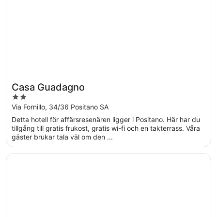
Casa Guadagno
2
out
Via Fornillo, 34/36 Positano SA
of
Detta hotell för affärsresenären ligger i Positano. Här har du
5
tillgång till gratis frukost, gratis wi-fi och en takterrass. Våra
gäster brukar tala väl om den ...
Öppnas i ett nytt fönster
Positano Art Hotel Pasitea