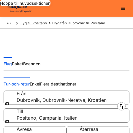
Hoppa till huvudsektionen
Flyg till Positano
Flyg från Dubrovnik till Positano
Flyg
Paket
Boenden
Flyg från Dubrovnik till Positano
från
Tur-och-retur
Enkel
Flera destinationer
Från
Dubrovnik, Dubrovnik-Neretva, Kroatien
Från
Till
Positano, Campania, Italien
Till
Avresa
Återresa