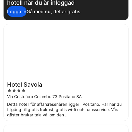
hotell när du är inloggad
Logga in
Gå med nu, det är gratis
Öppnas i ett nytt fönster
Hotel Savoia
Hotel Savoia
4
out
Via Cristoforo Colombo 73 Positano SA
of
Detta hotell för affärsresenären ligger i Positano. Här har du
5
tillgång till gratis frukost, gratis wi-fi och rumsservice. Våra
gäster brukar tala väl om den ...
Öppnas i ett nytt fönster
Casa Guadagno