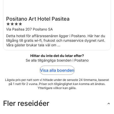
Positano Art Hotel Pasitea
4
out
Via Pasitea 207 Positano SA
of
Detta hotell för affärsresenären ligger i Positano. Här har du
5
tillgång till gratis wi-fi, frukost och rumsservice dygnet runt.
Våra gäster brukar tala väl om ...
Hittar du inte det du letar efter?
Se alla tillgängliga boenden i Positano
Visa alla boenden
Lägsta pris per natt som vi hittade under de senaste 24 timmarna, baserat
på 1 natt för 2 vuxna. Priser och tillgänglighet kan komma att ändras.
Ytterligare villkor kan gälla.
Fler reseidéer