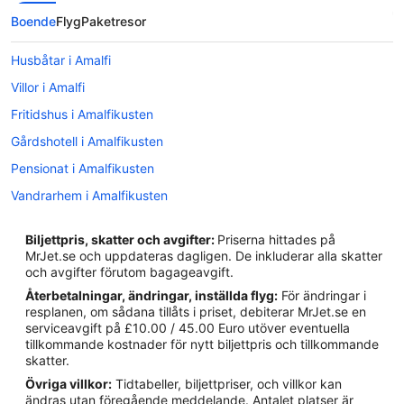
Boende
Flyg
Paketresor
Husbåtar i Amalfi
Villor i Amalfi
Fritidshus i Amalfikusten
Gårdshotell i Amalfikusten
Pensionat i Amalfikusten
Vandrarhem i Amalfikusten
Husbåtar i Amalfikusten
Biljettpris, skatter och avgifter:
Priserna hittades på
Husvagnscampingar i Amalfikusten
MrJet.se och uppdateras dagligen. De inkluderar alla skatter
och avgifter förutom bagageavgift.
Värdshus i Amalfikusten
Återbetalningar, ändringar, inställda flyg:
För ändringar i
Hotell i Centrala Positano
resplanen, om sådana tillåts i priset, debiterar MrJet.se en
serviceavgift på £10.00 / 45.00 Euro utöver eventuella
Hotell i Centrala Sorrento
tillkommande kostnader för nytt biljettpris och tillkommande
5-Stjärniga hotell i Amalfikusten
skatter.
Övriga villkor:
Tidtabeller, biljettpriser, och villkor kan
4-Stjärniga hotell i Amalfikusten
ändras utan föregående meddelande. Antalet platser är