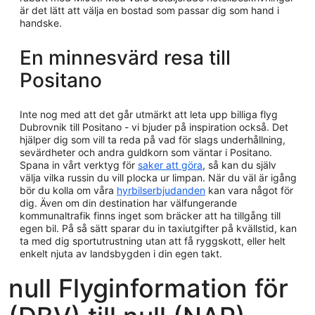
är det lätt att välja en bostad som passar dig som hand i
handske.
En minnesvärd resa till
Positano
Inte nog med att det går utmärkt att leta upp billiga flyg
Dubrovnik till Positano - vi bjuder på inspiration också. Det
hjälper dig som vill ta reda på vad för slags underhållning,
sevärdheter och andra guldkorn som väntar i Positano.
Spana in vårt verktyg för
saker att göra
, så kan du själv
välja vilka russin du vill plocka ur limpan. När du väl är igång
bör du kolla om våra
hyrbilserbjudanden
kan vara något för
dig. Även om din destination har välfungerande
kommunaltrafik finns inget som bräcker att ha tillgång till
egen bil. På så sätt sparar du in taxiutgifter på kvällstid, kan
ta med dig sportutrustning utan att få ryggskott, eller helt
enkelt njuta av landsbygden i din egen takt.
null Flyginformation för