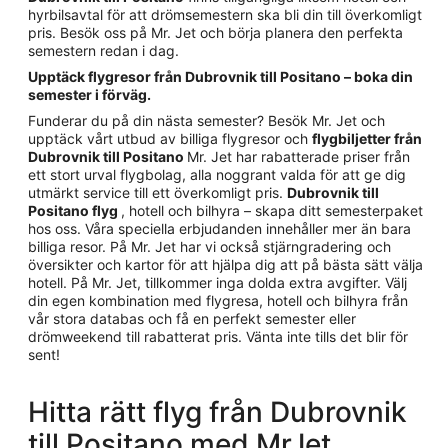
hyrbilsavtal för att drömsemestern ska bli din till överkomligt
pris. Besök oss på Mr. Jet och börja planera den perfekta
semestern redan i dag.
Upptäck flygresor från Dubrovnik till Positano – boka din
semester i förväg.
Funderar du på din nästa semester? Besök Mr. Jet och
upptäck vårt utbud av billiga flygresor och
flygbiljetter från
Dubrovnik till Positano
Mr. Jet har rabatterade priser från
ett stort urval flygbolag, alla noggrant valda för att ge dig
utmärkt service till ett överkomligt pris.
Dubrovnik till
Positano flyg
, hotell och bilhyra – skapa ditt semesterpaket
hos oss. Våra speciella erbjudanden innehåller mer än bara
billiga resor. På Mr. Jet har vi också stjärngradering och
översikter och kartor för att hjälpa dig att på bästa sätt välja
hotell. På Mr. Jet, tillkommer inga dolda extra avgifter. Välj
din egen kombination med flygresa, hotell och bilhyra från
vår stora databas och få en perfekt semester eller
drömweekend till rabatterat pris. Vänta inte tills det blir för
sent!
Hitta rätt flyg från Dubrovnik
till Positano med MrJet