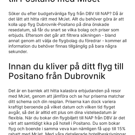
Söker du efter budgetvänliga flyg från DBV till NAP? Då är
det lätt att hitta rätt med MrJet. Allt du behöver göra är att
kolla upp flyg Dubrovnik-Positano på dina önskade
resedatum, så får du snart se vilka bolag och priser som
erbjuds. Eftersom det går att filtrera sökningen - bland
annat genom att välja de flygbolag du föredrar - kommer all
information du behöver finnas tillgänglig på bara några
sekunder.
Innan du kliver på ditt flyg till
Positano från Dubrovnik
Det är en barnlek att hitta kalasbra erbjudanden på resor
med MrJet, genom att jämföra och se hur priserna matchar
ditt schema och din resplan. Priserna kan dock variera
kraftigt beroende på vilket datum och vilken tid flyget
avgår, så det är alltid ett plus om dina vistelsedatum är
flexibla. När du bokar din flygbiljett till NAP från DBV är det
värt att samtidigt kika på hotell i Positano. Du som bokar
flyg och boende i samma veva kan nämligen få upp till 15%
rabatt med MrJet. Med våra detaljerade hotellbeskrivningar