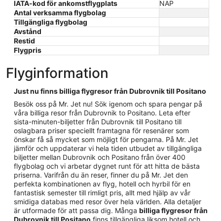
IATA-kod för ankomstflygplats
NAP
Antal verksamma flygbolag
Tillgängliga flygbolag
Avstånd
Restid
Flygpris
Flyginformation
Just nu finns billiga flygresor från Dubrovnik till Positano
Besök oss på Mr. Jet nu! Sök igenom och spara pengar på
våra billiga resor från Dubrovnik to Positano. Leta efter
sista-minuten-biljetter från Dubrovnik till Positano till
oslagbara priser speciellt framtagna för resenärer som
önskar få så mycket som möjligt för pengarna. På Mr. Jet
jämför och uppdaterar vi hela tiden utbudet av tillgängliga
biljetter mellan Dubrovnik och Positano från över 400
flygbolag och vi arbetar dygnet runt för att hitta de bästa
priserna. Varifrån du än reser, finner du på Mr. Jet den
perfekta kombinationen av flyg, hotell och hyrbil för en
fantastisk semester till rimligt pris, allt med hjälp av vår
smidiga databas med resor över hela världen. Alla detaljer
är utformade för att passa dig. Många
billiga flygresor från
Dubrovnik till Positano
finns tillgängliga liksom hotell och