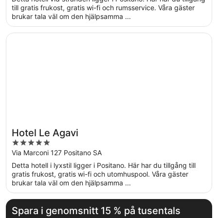
5
till gratis frukost, gratis wi-fi och rumsservice. Våra gäster
brukar tala väl om den hjälpsamma ...
Öppnas i ett nytt fönster
Hotel Le Agavi
Hotel Le Agavi
5
out
Via Marconi 127 Positano SA
of
Detta hotell i lyxstil ligger i Positano. Här har du tillgång till
5
gratis frukost, gratis wi-fi och utomhuspool. Våra gäster
brukar tala väl om den hjälpsamma ...
Spara i genomsnitt 15 % på tusentals