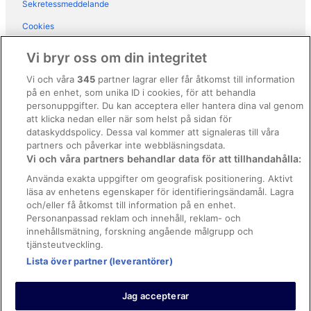
Sekretessmeddelande
B&B i Sorrento
Cookies
Gårdshotell i Sorrento
Användarvillkor
Vandrarhem i Sorrento
Vi bryr oss om din integritet
Hotell i Sorrentos historiska stadskärna
Allmänna regler och villkor (ej för Vrbo-bokningar)
Vi och våra
345
partner lagrar eller får åtkomst till information
på en enhet, som unika ID i cookies, för att behandla
Regler och villkor för Vrbo
personuppgifter. Du kan acceptera eller hantera dina val genom
Tillgänglighetsanpassning
att klicka nedan eller när som helst på sidan för
dataskyddspolicy. Dessa val kommer att signaleras till våra
Juridisk information/Kontakta oss
partners och påverkar inte webbläsningsdata.
Vi och våra partners behandlar data för att tillhandahålla:
Riktlinjer för innehåll och anmäla innehåll
Använda exakta uppgifter om geografisk positionering. Aktivt
läsa av enhetens egenskaper för identifieringsändamål. Lagra
Hjälp
och/eller få åtkomst till information på en enhet.
Kontakta oss
Personanpassad reklam och innehåll, reklam- och
innehållsmätning, forskning angående målgrupp och
Avboka eller ändra din bokning
tjänsteutveckling.
Boka ett flyg med flygbolagskredit
Lista över partner (leverantörer)
Återbetalningsprocess och tidslinjer
Jag accepterar