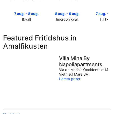
7 aug. - 8 aug.
8 aug. - 9 aug.
7 aug. - 9 
Ikväll
Imorgon kväll
Till helg
Kolla
Kolla
Kolla
priserna
priserna
priserna
i
i
i
Featured Fritidshus in
Amalfikusten
Amalfikusten
Amalfikus
Amalfikusten
för
för
inför
ikväll,
imorgon
helgen,
7
natt,
7
Villa Mina By
aug.
8
aug.
Napoliapartments
-
aug.
-
8
-
9
Via de Marinis Occidentale 14
Vietri sul Mare SA
aug.
9
aug.
Hämta priser
aug.