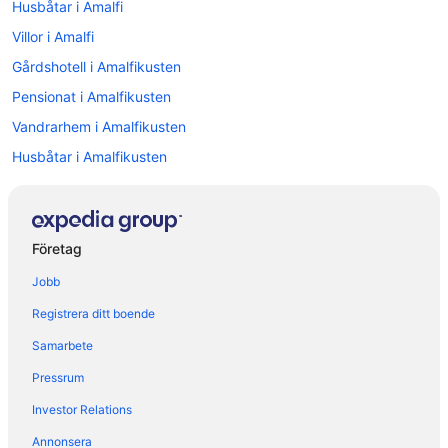
Husbåtar i Amalfi
Villor i Amalfi
Gårdshotell i Amalfikusten
Pensionat i Amalfikusten
Vandrarhem i Amalfikusten
Husbåtar i Amalfikusten
Husvagnscampingar i Amalfikusten
Värdshus i Amalfikusten
Hotell i Centrala Positano
Företag
5-Stjärniga hotell i Amalfikusten
Jobb
5-Stjärniga hotell i Ravello
Registrera ditt boende
4-Stjärniga hotell i Amalfikusten
Samarbete
4-Stjärniga hotell i Positano
Pressrum
Hotell i Amalfi
Investor Relations
Hotell i Atrani
Annonsera