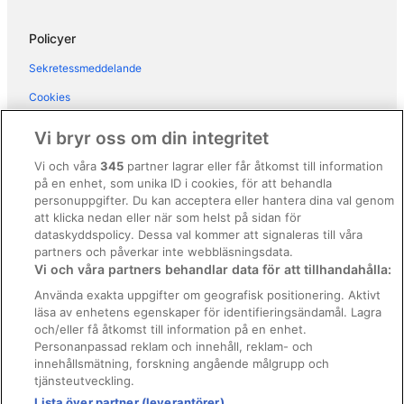
Hotell i Conca dei Marini
Hotell i Maiori
Policyer
Hotell i Pimonte
Sekretessmeddelande
Hotell i Positano
Cookies
Hotell i Praiano
Användarvillkor
Vi bryr oss om din integritet
Hotell i Ravello
Allmänna regler och villkor (ej för Vrbo-bokningar)
Vi och våra
345
partner lagrar eller får åtkomst till information
Hotell i San Cosma
på en enhet, som unika ID i cookies, för att behandla
Regler och villkor för Vrbo
Hotell i Scala
personuppgifter. Du kan acceptera eller hantera dina val genom
Tillgänglighetsanpassning
att klicka nedan eller när som helst på sidan för
Hotell i Tramonti
dataskyddspolicy. Dessa val kommer att signaleras till våra
Juridisk information/Kontakta oss
Semesterparker i Pompeji
partners och påverkar inte webbläsningsdata.
Vi och våra partners behandlar data för att tillhandahålla:
Riktlinjer för innehåll och anmäla innehåll
Bostäder i Positano
Använda exakta uppgifter om geografisk positionering. Aktivt
Husvagnscampingar i Positano
läsa av enhetens egenskaper för identifieringsändamål. Lagra
Hjälp
och/eller få åtkomst till information på en enhet.
Slott i Positano
Kontakta oss
Personanpassad reklam och innehåll, reklam- och
Husvagnscampingar i Ravello
innehållsmätning, forskning angående målgrupp och
Avboka eller ändra din bokning
tjänsteutveckling.
Gårdshotell i Sorrento
Boka ett flyg med flygbolagskredit
Lista över partner (leverantörer)