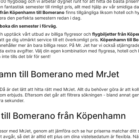
 flygbolag och vi arbetar dygnet runt för att hitta de bästa priserna
n fantastisk semester till rimligt pris, allt med hjälp av vår smidiga d
r från Köpenhamn till Bomerano
finns tillgängliga liksom hotell och hy
nera den perfekta semestern redan i dag.
boka din semester i förväg.
h upptäck vårt utbud av billiga flygresor och
flygbiljetter från Kö
att ge dig utmärkt service till ett överkomligt pris.
Köpenhamn till B
håller mer än bara billiga resor. På Mr. Jet har vi också stjärngrader
olda extra avgifter. Välj din egen kombination med flygresa, hotell och
te tills det blir för sent!
nhamn till Bomerano med MrJet
 Då är det lätt att hitta rätt med MrJet. Allt du behöver göra är at
som erbjuds. Eftersom det går att filtrera sökningen - bland annat ge
gra sekunder.
yg till Bomerano från Köpenhamn
resor med MrJet, genom att jämföra och se hur priserna matchar ditt
 avgår, så det är alltid ett plus om dina vistelsedatum är flexibla. När