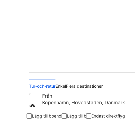
Flyg från Köpenhamn
Tur-och-retur
Enkel
Flera destinationer
Från
Köpenhamn, Hovedstaden, Danmark
Från
Lägg till boende
Lägg till bil
Endast direktflyg