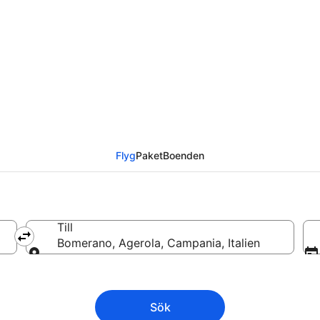
 till Bomerano från
Flyg
Paket
Boenden
Till
Bomerano, Agerola, Campania, Italien
Till
Sök