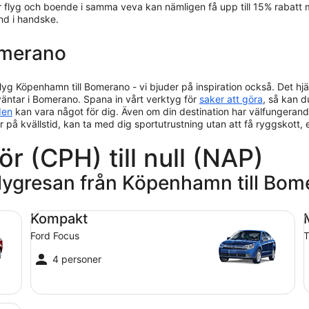
r flyg och boende i samma veva kan nämligen få upp till 15% rabatt 
nd i handske.
omerano
flyg Köpenhamn till Bomerano - vi bjuder på inspiration också. Det hjä
äntar i Bomerano. Spana in vårt verktyg för
saker att göra
, så kan du
den
kan vara något för dig. Även om din destination har välfungerand
fter på kvällstid, kan ta med dig sportutrustning utan att få ryggskott,
ör (CPH) till null (NAP)
 flygresan från Köpenhamn till Bo
Kompakt Ford Focus
Me
Kompakt
Ford Focus
T
4 personer