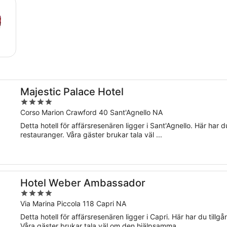
Majestic Palace Hotel
4
out
Corso Marion Crawford 40 Sant'Agnello NA
of
Detta hotell för affärsresenären ligger i Sant'Agnello. Här har du 
5
restauranger. Våra gäster brukar tala väl ...
Hotel Weber Ambassador
4
out
Via Marina Piccola 118 Capri NA
of
Detta hotell för affärsresenären ligger i Capri. Här har du tillgå
5
Våra gäster brukar tala väl om den hjälpsamma ...