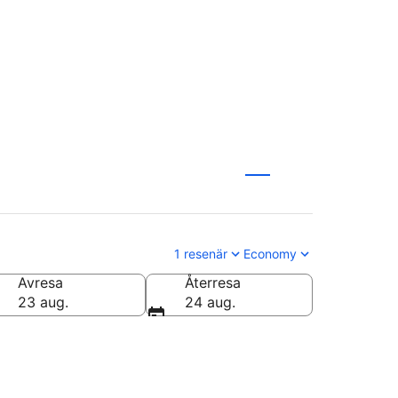
1 resenär
Economy
Avresa
Återresa
23 aug.
24 aug.