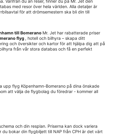
. Varifrån du än reser, finner du på Mr. Jet den
atabas med resor över hela världen. Alla detaljer är
rbilsavtal för att drömsemestern ska bli din till
penhamn till Bomerano
Mr. Jet har rabatterade priser
omerano flyg
, hotell och bilhyra – skapa ditt
ing och översikter och kartor för att hjälpa dig att på
 bilhyra från vår stora databas och få en perfekt
t kolla upp flyg Köpenhamn-Bomerano på dina önskade
nom att välja de flygbolag du föredrar - kommer all
 schema och din resplan. Priserna kan dock variera
 du bokar din flygbiljett till NAP från CPH är det värt