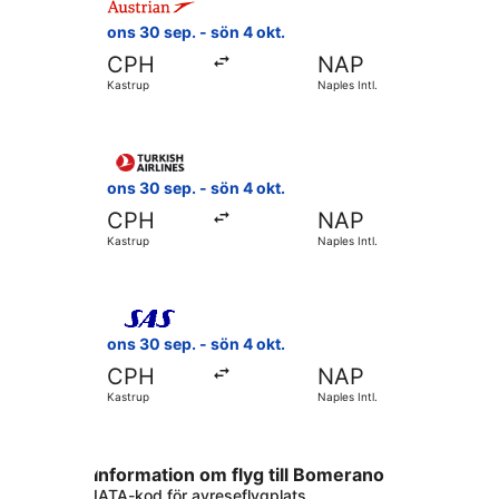
ons 30 sep. - sön 4 okt.
CPH
NAP
Kastrup
Naples Intl.
Välj flyg med Turkish Airlines, med avresa ons 30 
ons 30 sep. - sön 4 okt.
CPH
NAP
Kastrup
Naples Intl.
Välj flyg med Scandinavian Airlines, med avresa o
ons 30 sep. - sön 4 okt.
CPH
NAP
Kastrup
Naples Intl.
Information om flyg till Bomerano
IATA-kod för avreseflygplats