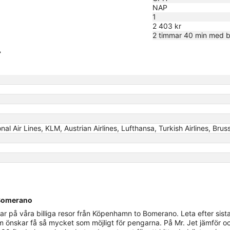
NAP
sen
1
2 403 kr
2 timmar 40 min med b
r
nal Air Lines, KLM, Austrian Airlines, Lufthansa, Turkish Airlines, Brus
l Bomerano
 på våra billiga resor från Köpenhamn to Bomerano. Leta efter sista-
m önskar få så mycket som möjligt för pengarna. På Mr. Jet jämför oc