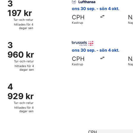
4
3
3
dagar
197 kr
ons 30 sep. - sön 4 okt.
197 kr
sen
Tur-
CPH
N
och-
Tur-och-retur
Kastrup
Nap
retur,
hittades för 4
dagar sen
hittades
för
sep. från Kastrup till Naples Intl., med återresa sön 4 okt., 
Välj flyg med Brussels Airline
4
3
3
dagar
960 kr
ons 30 sep. - sön 4 okt.
960 kr
sen
Tur-
CPH
N
och-
Tur-och-retur
Kastrup
Nap
retur,
hittades för 4
dagar sen
hittades
för
ns 30 sep. från Kastrup till Naples Intl., med återresa sön 4 
4
4
4
dagar
929 kr
929 kr
sen
Tur-
och-
Tur-och-retur
retur,
hittades för 4
dagar sen
hittades
för
4
dagar
CPH