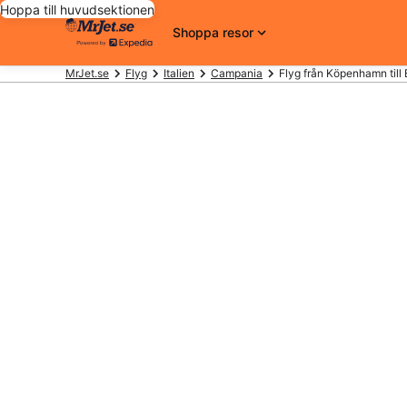
Hoppa till huvudsektionen
Shoppa resor
MrJet.se
Flyg
Italien
Campania
Flyg från Köpenhamn til