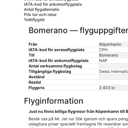
IATA-kod för ankomstflygplats
Antal flygalternativ
Pris tur-och-retur
Snittflygtid
Bomerano — flyguppgifte
Från
Köpenhamn
IATA-kod för avreseflygplats
CPH
Till
Bomerano
IATA-kod för ankomstflygplats
NAP
Antal verksamma flygbolag
Tillgängliga flygbolag
Swiss Internatio
Avstånd
Restid
Flygpris
2 403 kr
Flyginformation
Just nu finns billiga flygresor från Köpenhamn til
Besök oss på Mr. Jet nu! Sök igenom och spara pengar
oslagbara priser speciellt framtagna för resenärer so