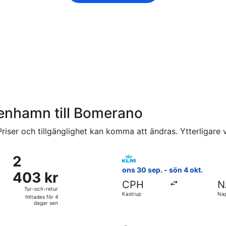
öpenhamn till Bomerano
riser och tillgänglighet kan komma att ändras. Ytterligare vi
vresa ons 30 sep. från Kastrup till Naples Intl., med återres
Välj flyg med KLM, med avresa
2
2
403 kr
ons 30 sep. - sön 4 okt.
403 kr
Tur-
CPH
N
och-
Tur-och-retur
Kastrup
Nap
retur,
hittades för 4
dagar sen
hittades
för
 sep. från Kastrup till Naples Intl., med återresa sön 4 okt.,
Välj flyg med Lufthansa, med 