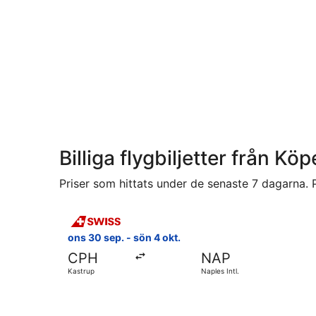
Billiga flygbiljetter från K
Priser som hittats under de senaste 7 dagarna. P
Välj flyg med Swiss International Air Lines, med a
ons 30 sep. - sön 4 okt.
CPH
NAP
Kastrup
Naples Intl.
Välj flyg med Austrian Airlines, med avresa ons 30