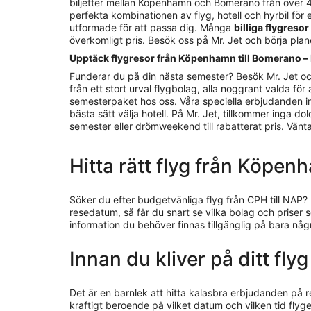
biljetter mellan Köpenhamn och Bomerano från över 400
perfekta kombinationen av flyg, hotell och hyrbil för e
utformade för att passa dig. Många
billiga flygreso
överkomligt pris. Besök oss på Mr. Jet och börja pla
Upptäck flygresor från Köpenhamn till Bomerano – 
Funderar du på din nästa semester? Besök Mr. Jet oc
från ett stort urval flygbolag, alla noggrant valda för 
semesterpaket hos oss. Våra speciella erbjudanden inne
bästa sätt välja hotell. På Mr. Jet, tillkommer inga d
semester eller drömweekend till rabatterat pris. Vänta in
Hitta rätt flyg från Köpe
Söker du efter budgetvänliga flyg från CPH till NAP?
resedatum, så får du snart se vilka bolag och priser 
information du behöver finnas tillgänglig på bara nå
Innan du kliver på ditt fl
Det är en barnlek att hitta kalasbra erbjudanden på 
kraftigt beroende på vilket datum och vilken tid flyget