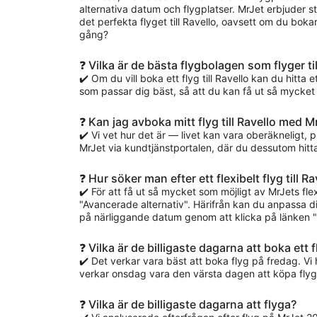
alternativa datum och flygplatser. MrJet erbjuder s
det perfekta flyget till Ravello, oavsett om du bok
gång?
❓ Vilka är de bästa flygbolagen som flyger til
✔️ Om du vill boka ett flyg till Ravello kan du hitta e
som passar dig bäst, så att du kan få ut så mycket
❓ Kan jag avboka mitt flyg till Ravello med M
✔️ Vi vet hur det är — livet kan vara oberäkneligt, 
MrJet via kundtjänstportalen, där du dessutom hittar p
❓ Hur söker man efter ett flexibelt flyg till Ra
✔️ För att få ut så mycket som möjligt av MrJets f
"Avancerade alternativ". Härifrån kan du anpassa din
på närliggande datum genom att klicka på länken "V
❓ Vilka är de billigaste dagarna att boka ett 
✔️ Det verkar vara bäst att boka flyg på fredag. V
verkar onsdag vara den värsta dagen att köpa flygb
❓ Vilka är de billigaste dagarna att flyga?