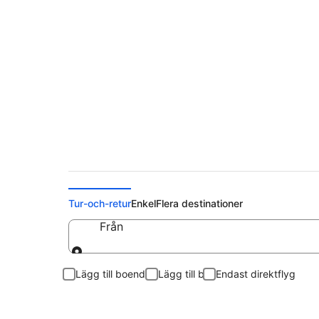
Billiga flygbiljetter t
Tur-och-retur
Enkel
Flera destinationer
Från
Från
Lägg till boende
Lägg till bil
Endast direktflyg