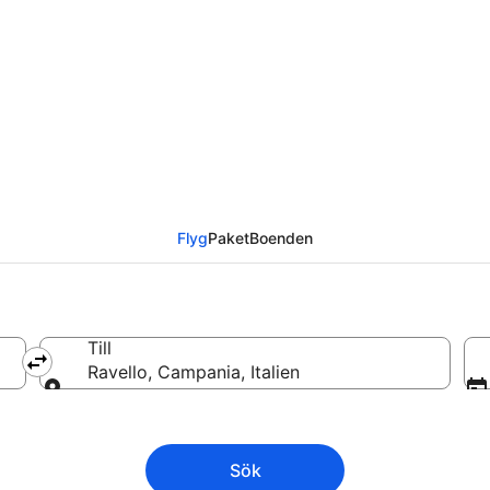
ill Ravello
Flyg
Paket
Boenden
Till
Ravello, Campania, Italien
Till
Sök