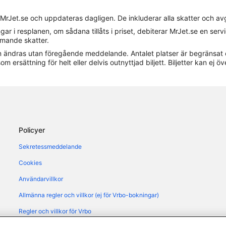
Hotell i Atrani
 MrJet.se och uppdateras dagligen. De inkluderar alla skatter och av
Hotell i Conca dei Marini
gar i resplanen, om sådana tillåts i priset, debiterar MrJet.se en ser
Hotell i Pimonte
ommande skatter.
 kan ändras utan föregående meddelande. Antalet platser är begränsat 
Hotell i Praiano
om ersättning för helt eller delvis outnyttjad biljett. Biljetter kan ej öv
Hotell i San Cosma
Hotell i Tramonti
Husvagnscampingar i Ravello
Policyer
Sekretessmeddelande
Cookies
Användarvillkor
Allmänna regler och villkor (ej för Vrbo-bokningar)
Regler och villkor för Vrbo