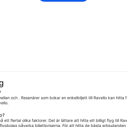
yg
?
 mellan och . Resenärer som bokar en enkelbiljett till Ravello kan hitta 
ello.
lo?
å ett flertal olika faktorer. Det är lättare att hitta ett billigt flyg ti
lygbolag påverka biljettpriserna. För att hitta de bästa erbjudanden 