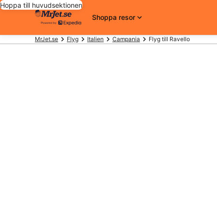
Hoppa till huvudsektionen
Shoppa resor
MrJet.se
Flyg
Italien
Campania
Flyg till Ravello