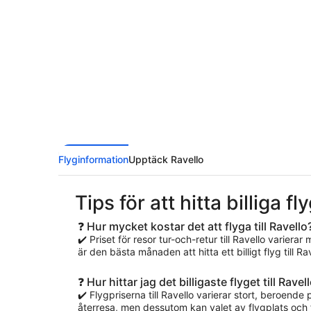
Flyginformation
Upptäck Ravello
Tips för att hitta billiga fl
❓ Hur mycket kostar det att flyga till Ravello
✔️ Priset för resor tur-och-retur till Ravello varierar
är den bästa månaden att hitta ett billigt flyg till Rav
❓ Hur hittar jag det billigaste flyget till Ravel
✔️ Flygpriserna till Ravello varierar stort, beroende p
återresa, men dessutom kan valet av flygplats och f