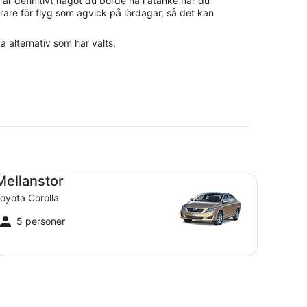
är definitivt något du borde ha i åtanke när du
rare för flyg som agvick på lördagar, så det kan
a alternativ som har valts.
llanstor Toyota Corolla
Mellanstor
oyota Corolla
5 personer