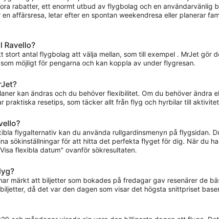
tora rabatter, ett enormt utbud av flygbolag och en användarvänlig bok
ar en affärsresa, letar efter en spontan weekendresa eller planerar fa
l Ravello?
tt stort antal flygbolag att välja mellan, som till exempel . MrJet gör d
 som möjligt för pengarna och kan koppla av under flygresan.
rJet?
planer kan ändras och du behöver flexibilitet. Om du behöver ändra ell
raktiska resetips, som täcker allt från flyg och hyrbilar till aktivitet
vello?
lexibla flygalternativ kan du använda rullgardinsmenyn på flygsidan.
a sökinställningar för att hitta det perfekta flyget för dig. När du ha
isa flexibla datum" ovanför sökresultaten.
flyg?
i har märkt att biljetter som bokades på fredagar gav resenärer de 
iljetter, då det var den dagen som visar det högsta snittpriset base