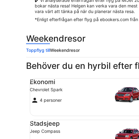
✔️ Vi analyserade efterfrågan efter flyg på MrJet 2
bokar nästa resa! Helgen kan verka vara den mest lo
vara värt att tänka på när du planerar nästa resa.
*Enligt efterfrågan efter flyg på ebookers.com från
Weekendresor
Toppflyg till
Weekendresor
Behöver du en hyrbil efter 
Ekonomi Chevrolet Spark
Ekonomi
Chevrolet Spark
4 personer
Stadsjeep Jeep Compass
Stadsjeep
Jeep Compass