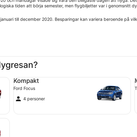
020 och måndagar visade sig vara den billigaste dagen att flyga. Det 
giska tiden att börja semester, men flygbiljetter var i genomsnitt dy
 januari till december 2020. Besparingar kan variera beroende på vilk
flygresan?
Kompakt Ford Focus
Me
Kompakt
Ford Focus
T
4 personer