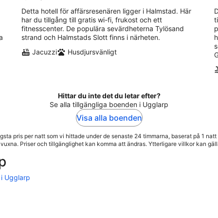
Detta hotell för affärsresenären ligger i Halmstad. Här
D
har du tillgång till gratis wi-fi, frukost och ett
t
fitnesscenter. De populära sevärdheterna Tylösand
p
a
strand och Halmstads Slott finns i närheten.
h
s
Jacuzzi
Husdjursvänligt
G
Hittar du inte det du letar efter?
Se alla tillgängliga boenden i Ugglarp
Visa alla boenden
gsta pris per natt som vi hittade under de senaste 24 timmarna, baserat på 1 natt 
 vuxna. Priser och tillgänglighet kan komma att ändras. Ytterligare villkor kan gäll
rp
 i Ugglarp