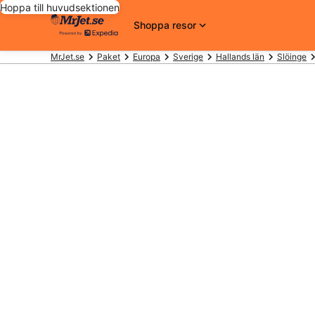
Hoppa till huvudsektionen
Shoppa resor
MrJet.se
Paket
Europa
Sverige
Hallands län
Slöinge