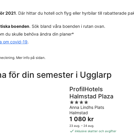
för 2021
. Där hittar du hotell och flyg eller hyrbilar till rabatterade
stiska boenden
. Sök bland våra boenden i rutan ovan.
m du skulle behöva ändra din planer*
da om covid-19
.
heckning. Mer info på sidan.
a för din semester i Ugglarp
ProfilHotels
Halmstad Plaza
4
Anna Lindhs Plats
out
Halmstad
of
Priset
1 080 kr
5
är
23 aug. – 24 aug.
1 080 kr
inklusive skatter och avgifter