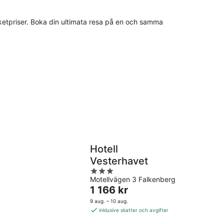
 paketpriser. Boka din ultimata resa på en och samma
Hotell
Vesterhavet
3
Motellvägen 3 Falkenberg
out
Priset
1 166 kr
of
är
5
9 aug. – 10 aug.
1 166 kr
inklusive skatter och avgifter
per