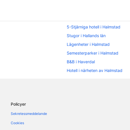
5-Stjärniga hotell i Halmstad
Stugor i Hallands län
Lägenheter i Halmstad
Semesterparker i Halmstad
B&B i Haverdal
Hotell i närheten av Halmstad
Hotell i Falkenberg
Hotell i Gullbrandstorp
Hotell i Haverdal
Policyer
Hotell i Oskarström
Sekretessmeddelande
Hotell i Steninge
Hotell i Ugglarp
Cookies