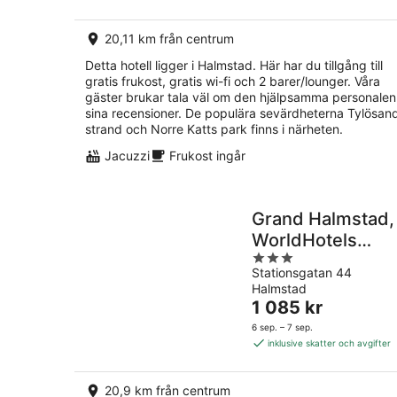
per
natt
20,11 km från centrum
Detta hotell ligger i Halmstad. Här har du tillgång till
gratis frukost, gratis wi-fi och 2 barer/lounger. Våra
gäster brukar tala väl om den hjälpsamma personalen 
sina recensioner. De populära sevärdheterna Tylösan
strand och Norre Katts park finns i närheten.
Jacuzzi
Frukost ingår
Grand Halmstad,
WorldHotels
3
Crafted
Stationsgatan 44
out
Halmstad
of
Priset
1 085 kr
5
är
6 sep. – 7 sep.
1 085 kr
inklusive skatter och avgifter
per
natt
20,9 km från centrum