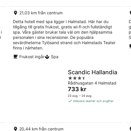
per
natt
21,03 km från centrum
Detta hotell med spa ligger i Halmstad. Här har du
D
tillgång till gratis frukost, gratis wi-fi och fullständigt
g
i
spa. Våra gäster brukar tala väl om den hjälpsamma
p
d
personalen i sina recensioner. De populära
S
sevärdheterna Tylösand strand och Halmstads Teater
finns i närheten.
Frukost ingår
Spa
Scandic Hallandia
3.5
Rådhusgatan 4 Halmstad
out
Priset
733 kr
of
är
5
23 aug. – 24 aug.
733 kr
inklusive skatter och avgifter
per
natt
20,44 km från centrum