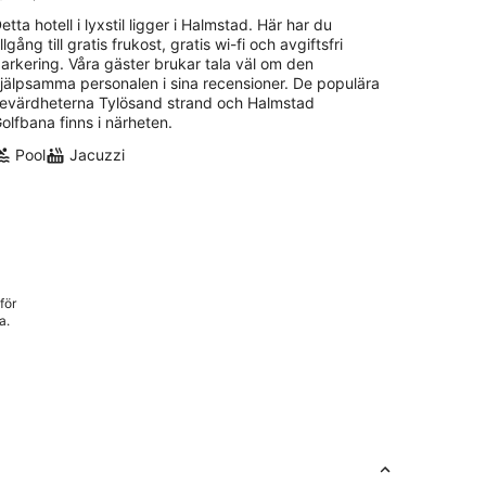
etta hotell i lyxstil ligger i Halmstad. Här har du
illgång till gratis frukost, gratis wi-fi och avgiftsfri
arkering. Våra gäster brukar tala väl om den
jälpsamma personalen i sina recensioner. De populära
evärdheterna Tylösand strand och Halmstad
olfbana finns i närheten.
Pool
Jacuzzi
för
a.