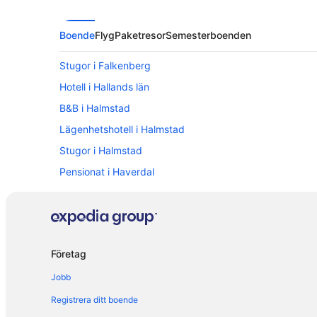
Boende
Flyg
Paketresor
Semesterboenden
Stugor i Falkenberg
Hotell i Hallands län
B&B i Halmstad
Lägenhetshotell i Halmstad
Stugor i Halmstad
Pensionat i Haverdal
Hotell i Abild
Hotell i Frösakull
Hotell i Halmstad
Företag
Hotell i Heberg
Jobb
Hotell i Slöinge
Hotell i Tylösand
Registrera ditt boende