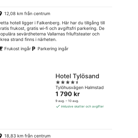
natt
12,08 km från centrum
etta hotell ligger i Falkenberg. Här har du tillgång till
ratis frukost, gratis wi-fi och avgiftsfri parkering. De
opulära sevärdheterna Vallarnas friluftsteater och
krea strand finns i närheten.
Frukost ingår
Parkering ingår
Hotel Tylösand
4.5
Tylöhusvägen Halmstad
out
Priset
1 790 kr
of
är
5
9 aug. – 10 aug.
1 790 kr
inklusive skatter och avgifter
per
natt
18,83 km från centrum