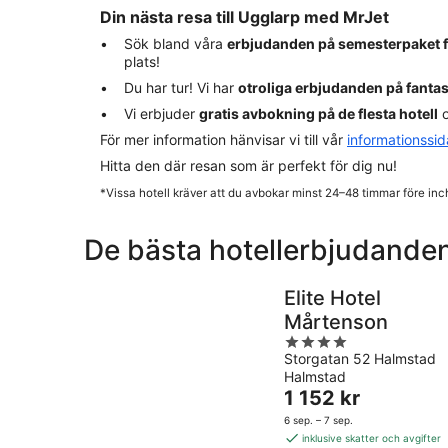
Din nästa resa till Ugglarp med MrJet
Sök bland våra
erbjudanden på semesterpaket 
plats!
Du har tur! Vi har
otroliga erbjudanden på fanta
Vi erbjuder
gratis avbokning på de flesta hotell
o
För mer information hänvisar vi till vår
informationssi
Hitta den där resan som är perfekt för dig nu!
*Vissa hotell kräver att du avbokar minst 24–48 timmar före inc
De bästa hotellerbjudanden
Elite Hotel
Mårtenson
4
Storgatan 52 Halmstad
out
Halmstad
of
Priset
1 152 kr
5
är
6 sep. – 7 sep.
1 152 kr
inklusive skatter och avgifter