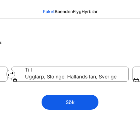
Paket
Boenden
Flyg
Hyrbilar
a:
Till
Ugglarp, Slöinge, Hallands län, Sverige
Till
Sök