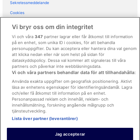
Sekretessmeddelande
Semesterparker i Varberg
Cookies
Hotell i närheten av Varbergs fästning
Användarvillkor
Hotell i Varbergs kommun
Vi bryr oss om din integritet
Allmänna regler och villkor (ej för Vrbo-bokningar)
Vi och våra
347
partner lagrar eller får åtkomst till information
på en enhet, som unika ID i cookies, för att behandla
Regler och villkor för Vrbo
personuppgifter. Du kan acceptera eller hantera dina val genom
Tillgänglighetsanpassning
att klicka nedan eller när som helst på sidan för
dataskyddspolicy. Dessa val kommer att signaleras till våra
Juridisk information/Kontakta oss
partners och påverkar inte webbläsningsdata.
Vi och våra partners behandlar data för att tillhandahålla:
Riktlinjer för innehåll och anmäla innehåll
Använda exakta uppgifter om geografisk positionering. Aktivt
läsa av enhetens egenskaper för identifieringsändamål. Lagra
Hjälp
och/eller få åtkomst till information på en enhet.
Kontakta oss
Personanpassad reklam och innehåll, reklam- och
innehållsmätning, forskning angående målgrupp och
Avboka eller ändra din bokning
tjänsteutveckling.
Boka ett flyg med flygbolagskredit
Lista över partner (leverantörer)
Återbetalningsprocess och tidslinjer
Jag accepterar