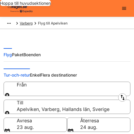
Hoppa till huvudsektionen
Varberg
Flyg till Apelviken
Flyg
Paket
Boenden
Billiga flygbiljetter till Apelviken
Tur-och-retur
Enkel
Flera destinationer
Från
Från
Till
Apelviken, Varberg, Hallands län, Sverige
Till
Avresa
Återresa
23 aug.
24 aug.