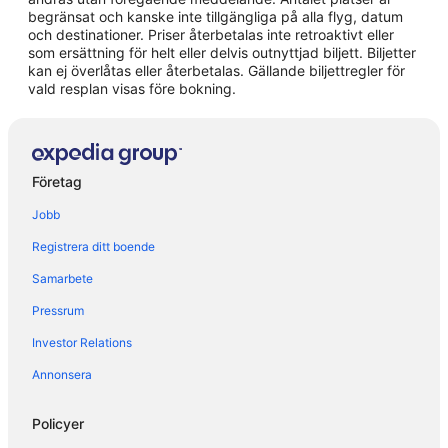
Hotell i Frillesås
begränsat och kanske inte tillgängliga på alla flyg, datum
och destinationer. Priser återbetalas inte retroaktivt eller
Hotell i Glommen
som ersättning för helt eller delvis outnyttjad biljett. Biljetter
kan ej överlåtas eller återbetalas. Gällande biljettregler för
Hotell i Heberg
vald resplan visas före bokning.
Hotell i Kungsäter
Hotell i Långås
Hotell i Träslövsläge
Företag
Hotell i Tvååker
Jobb
Hotell i Ullared
Registrera ditt boende
Hotell i Varberg
Samarbete
Hotell i Veddige
Pressrum
Villor i Skrea
3-Stjärniga hotell i Skrea
Investor Relations
3-Stjärniga hotell i Tvååker
Annonsera
Vandrarhem i Ullared
Policyer
Stugor i Ullared