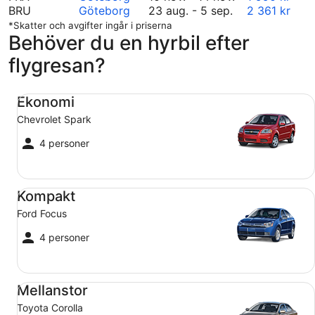
augusti
10
till
BRU
Göteborg
23 aug.
-
5 sep.
2 361 kr
23
till
september
*Skatter och avgifter ingår i priserna
Behöver du en hyrbil efter
till
november
13
september
14
flygresan?
5
Ekonomi Chevrolet Spark
Ekonomi
Chevrolet Spark
4 personer
Kompakt Ford Focus
Kompakt
Ford Focus
4 personer
Mellanstor Toyota Corolla
Mellanstor
Toyota Corolla