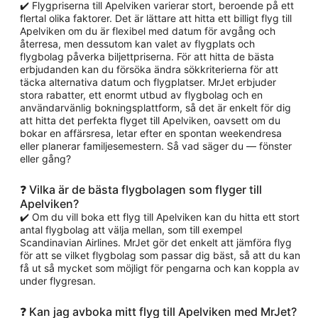
✔️ Flygpriserna till Apelviken varierar stort, beroende på ett
flertal olika faktorer. Det är lättare att hitta ett billigt flyg till
Apelviken om du är flexibel med datum för avgång och
återresa, men dessutom kan valet av flygplats och
flygbolag påverka biljettpriserna. För att hitta de bästa
erbjudanden kan du försöka ändra sökkriterierna för att
täcka alternativa datum och flygplatser. MrJet erbjuder
stora rabatter, ett enormt utbud av flygbolag och en
användarvänlig bokningsplattform, så det är enkelt för dig
att hitta det perfekta flyget till Apelviken, oavsett om du
bokar en affärsresa, letar efter en spontan weekendresa
eller planerar familjesemestern. Så vad säger du — fönster
eller gång?
❓ Vilka är de bästa flygbolagen som flyger till
Apelviken?
✔️ Om du vill boka ett flyg till Apelviken kan du hitta ett stort
antal flygbolag att välja mellan, som till exempel
Scandinavian Airlines. MrJet gör det enkelt att jämföra flyg
för att se vilket flygbolag som passar dig bäst, så att du kan
få ut så mycket som möjligt för pengarna och kan koppla av
under flygresan.
❓ Kan jag avboka mitt flyg till Apelviken med MrJet?