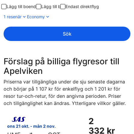
Lägg till boende
Lägg till bil
Endast direktflyg
1 resenär
Economy
Sök
Förslag på billiga flygresor till
Apelviken
Priserna var tillgängliga under de sju senaste dagarna
och börjar på 1 107 kr för enkelflyg och 1 201 kr för
resor tur-och-retur, för den angivna perioden. Priser
och tillgänglighet kan ändras. Ytterligare villkor gäller.
Välj flyg med Scandinavian Airlines, med avresa ons 21 okt
2
2
332 kr
ons 21 okt. - mån 2 nov.
332 kr
Tur-