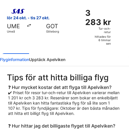
6
Välj flyg med Scandinavian Airlines, med avresa lör 24 okt.
timmar
3
3
sen
283 kr
lör 24 okt. - tis 27 okt.
283 kr
Tur-
UME
GOT
och-
Tur-och-
Umeå
Göteborg
retur
retur,
hittades för
hittades
6 timmar
sen
för
6
timmar
Flyginformation
Upptäck Apelviken
sen
Tips för att hitta billiga flyg
❓ Hur mycket kostar det att flyga till Apelviken?
✔️ Priset för resor tur-och-retur till Apelviken varierar mellan
1 201 kr och 3 283 kr. Resenärer som bokar en enkelbiljett
till Apelviken kan hitta fantastiska flyg för så lite som 1
107 kr. Tips för fyndjägare: Oktober är den bästa månaden
att hitta ett billigt flyg till Apelviken.
❓ Hur hittar jag det billigaste flyget till Apelviken?