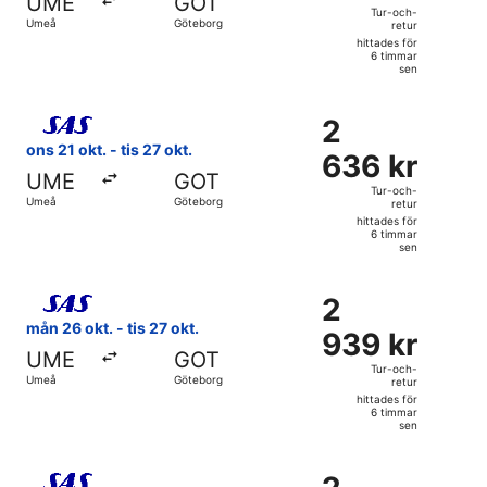
UME
GOT
och-
Tur-och-
Umeå
Göteborg
retur
retur,
hittades för
hittades
6 timmar
sen
för
6
Välj flyg med Scandinavian Airlines, med avresa ons 21 okt.
timmar
2
2
sen
636 kr
ons 21 okt. - tis 27 okt.
636 kr
Tur-
UME
GOT
och-
Tur-och-
Umeå
Göteborg
retur
retur,
hittades för
hittades
6 timmar
sen
för
6
Välj flyg med Scandinavian Airlines, med avresa mån 26 okt
timmar
2
2
sen
939 kr
mån 26 okt. - tis 27 okt.
939 kr
Tur-
UME
GOT
och-
Tur-och-
Umeå
Göteborg
retur
retur,
hittades för
hittades
6 timmar
sen
för
6
Välj flyg med Scandinavian Airlines, med avresa ons 21 okt
timmar
2