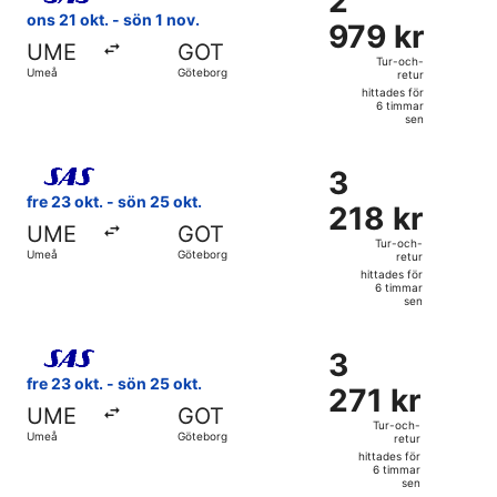
2
sen
979 kr
ons 21 okt. - sön 1 nov.
979 kr
Tur-
UME
GOT
och-
Tur-och-
Umeå
Göteborg
retur
retur,
hittades för
hittades
6 timmar
sen
för
6
Välj flyg med Scandinavian Airlines, med avresa fre 23 okt
timmar
3
3
sen
218 kr
fre 23 okt. - sön 25 okt.
218 kr
Tur-
UME
GOT
och-
Tur-och-
Umeå
Göteborg
retur
retur,
hittades för
hittades
6 timmar
sen
för
6
Välj flyg med Scandinavian Airlines, med avresa fre 23 okt
timmar
3
3
sen
271 kr
fre 23 okt. - sön 25 okt.
271 kr
Tur-
UME
GOT
och-
Tur-och-
Umeå
Göteborg
retur
retur,
hittades för
hittades
6 timmar
sen
för