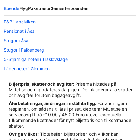
Boende
Flyg
Paketresor
Semesterboenden
B&B i Apelviken
Pensionat i Åsa
Stugor i Åsa
Stugor i Falkenberg
5-Stjärniga hotell i Träslövsläge
Lägenheter i Glommen
Hotell i Abild
Biljettpris, skatter och avgifter:
Priserna hittades på
Hotell i Apelviken
MrJet.se och uppdateras dagligen. De inkluderar alla skatter
och avgifter förutom bagageavgift.
Hotell i Åsa
Återbetalningar, ändringar, inställda flyg:
För ändringar i
Hotell i Åskloster
resplanen, om sådana tillåts i priset, debiterar MrJet.se en
serviceavgift på £10.00 / 45.00 Euro utöver eventuella
Hotell i Ästad
tillkommande kostnader för nytt biljettpris och tillkommande
Hotell i Bua
skatter.
Övriga villkor:
Tidtabeller, biljettpriser, och villkor kan
Hotell i Falkenberg
ändras utan föregående meddelande. Antalet platser är