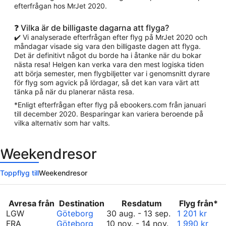
efterfrågan hos MrJet 2020.
❓ Vilka är de billigaste dagarna att flyga?
✔️ Vi analyserade efterfrågan efter flyg på MrJet 2020 och
måndagar visade sig vara den billigaste dagen att flyga.
Det är definitivt något du borde ha i åtanke när du bokar
nästa resa! Helgen kan verka vara den mest logiska tiden
att börja semester, men flygbiljetter var i genomsnitt dyrare
för flyg som agvick på lördagar, så det kan vara värt att
tänka på när du planerar nästa resa.
*Enligt efterfrågan efter flyg på ebookers.com från januari
till december 2020. Besparingar kan variera beroende på
vilka alternativ som har valts.
Weekendresor
Toppflyg till
Weekendresor
Avresa från
Destination
Resdatum
Flyg från*
augusti
LGW
Göteborg
30 aug.
-
13 sep.
1 201 kr
november
30
FRA
Göteborg
10 nov.
-
14 nov.
1 990 kr