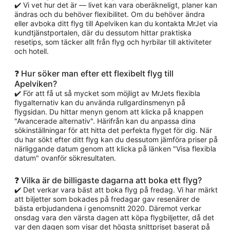
✔️ Vi vet hur det är — livet kan vara oberäkneligt, planer kan
ändras och du behöver flexibilitet. Om du behöver ändra
eller avboka ditt flyg till Apelviken kan du kontakta MrJet via
kundtjänstportalen, där du dessutom hittar praktiska
resetips, som täcker allt från flyg och hyrbilar till aktiviteter
och hotell.
❓ Hur söker man efter ett flexibelt flyg till
Apelviken?
✔️ För att få ut så mycket som möjligt av MrJets flexibla
flygalternativ kan du använda rullgardinsmenyn på
flygsidan. Du hittar menyn genom att klicka på knappen
"Avancerade alternativ". Härifrån kan du anpassa dina
sökinställningar för att hitta det perfekta flyget för dig. När
du har sökt efter ditt flyg kan du dessutom jämföra priser på
närliggande datum genom att klicka på länken "Visa flexibla
datum" ovanför sökresultaten.
❓ Vilka är de billigaste dagarna att boka ett flyg?
✔️ Det verkar vara bäst att boka flyg på fredag. Vi har märkt
att biljetter som bokades på fredagar gav resenärer de
bästa erbjudandena i genomsnitt 2020. Däremot verkar
onsdag vara den värsta dagen att köpa flygbiljetter, då det
var den dagen som visar det högsta snittpriset baserat på