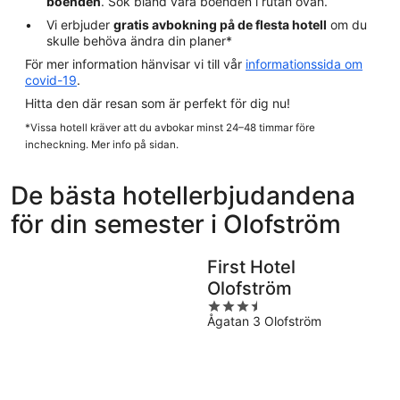
boenden
. Sök bland våra boenden i rutan ovan.
Vi erbjuder
gratis avbokning på de flesta hotell
om du
skulle behöva ändra din planer*
För mer information hänvisar vi till vår
informationssida om
covid-19
.
Hitta den där resan som är perfekt för dig nu!
*Vissa hotell kräver att du avbokar minst 24–48 timmar före
incheckning. Mer info på sidan.
De bästa hotellerbjudandena
för din semester i Olofström
First Hotel
Olofström
3.5
Ågatan 3 Olofström
out
of
5