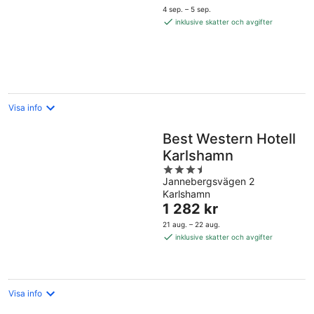
är
5
4 sep. – 5 sep.
1 399 kr
inklusive skatter och avgifter
per
natt
Visa info
Best Western Hotell
Karlshamn
3.5
Jannebergsvägen 2
out
Karlshamn
of
Priset
1 282 kr
5
är
21 aug. – 22 aug.
1 282 kr
inklusive skatter och avgifter
per
natt
Visa info