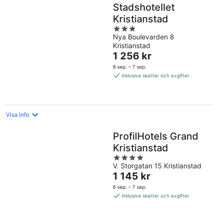
Stadshotellet
Kristianstad
3
Nya Boulevarden 8
out
Kristianstad
of
Priset
1 256 kr
5
är
6 sep. – 7 sep.
1 256 kr
inklusive skatter och avgifter
per
natt
Visa info
ProfilHotels Grand
Kristianstad
4
V. Storgatan 15 Kristianstad
out
Priset
1 145 kr
of
är
5
6 sep. – 7 sep.
1 145 kr
inklusive skatter och avgifter
per
natt