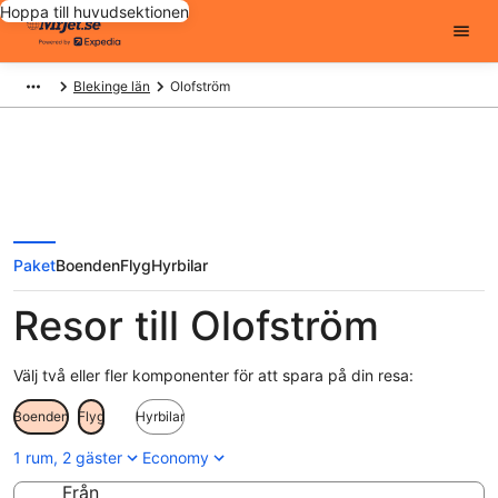
Hoppa till huvudsektionen
Blekinge län
Olofström
Paket
Boenden
Flyg
Hyrbilar
Resor till Olofström
Välj två eller fler komponenter för att spara på din resa:
Boenden
Flyg
Hyrbilar
1 rum, 2 gäster
Economy
Från