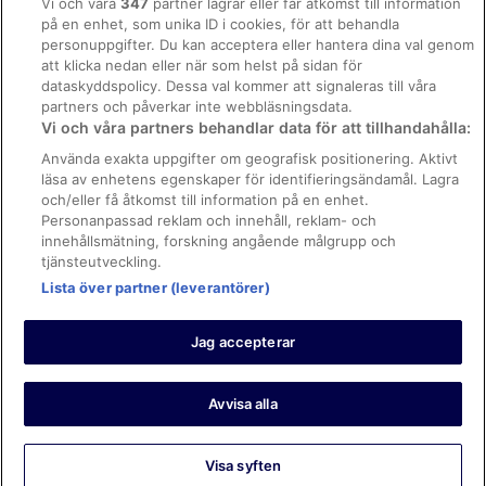
Vi och våra
347
partner lagrar eller får åtkomst till information
på en enhet, som unika ID i cookies, för att behandla
Regler och villkor för Vrbo
personuppgifter. Du kan acceptera eller hantera dina val genom
Tillgänglighetsanpassning
att klicka nedan eller när som helst på sidan för
dataskyddspolicy. Dessa val kommer att signaleras till våra
Juridisk information/Kontakta oss
partners och påverkar inte webbläsningsdata.
Vi och våra partners behandlar data för att tillhandahålla:
Riktlinjer för innehåll och anmäla innehåll
Använda exakta uppgifter om geografisk positionering. Aktivt
läsa av enhetens egenskaper för identifieringsändamål. Lagra
Hjälp
och/eller få åtkomst till information på en enhet.
Kontakta oss
Personanpassad reklam och innehåll, reklam- och
innehållsmätning, forskning angående målgrupp och
Avboka eller ändra din bokning
tjänsteutveckling.
Boka ett flyg med flygbolagskredit
Lista över partner (leverantörer)
Återbetalningsprocess och tidslinjer
Jag accepterar
© 2026 Expedia, Inc., ett företag inom Expedia Group.
https://www.expediagroup.com/ Med ensamrätt. MrJet är ett
varumärke eller registrerat varumärke som tillhör Expedia, Inc.
Avvisa alla
Visa syften