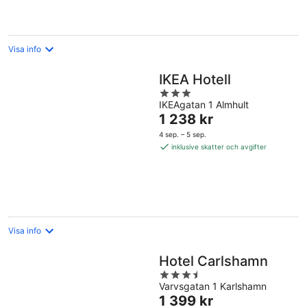
Visa info
IKEA Hotell
3
IKEAgatan 1 Almhult
out
Priset
1 238 kr
of
är
5
4 sep. – 5 sep.
1 238 kr
inklusive skatter och avgifter
per
natt
Visa info
Hotel Carlshamn
3.5
Varvsgatan 1 Karlshamn
out
Priset
1 399 kr
of