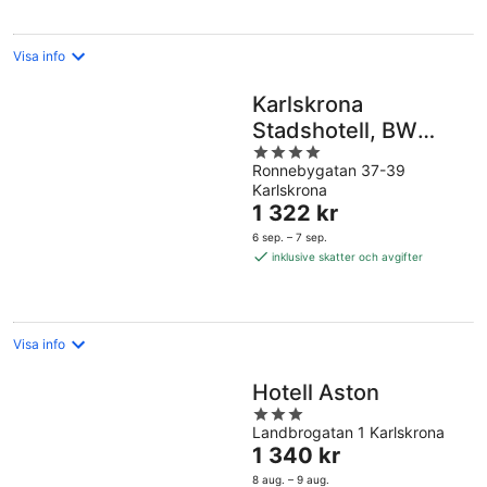
Visa info
Karlskrona
Stadshotell, BW
4
Signature Collection
Ronnebygatan 37-39
out
Karlskrona
of
Priset
1 322 kr
5
är
6 sep. – 7 sep.
1 322 kr
inklusive skatter och avgifter
per
natt
Visa info
Hotell Aston
3
Landbrogatan 1 Karlskrona
out
Priset
1 340 kr
of
är
5
8 aug. – 9 aug.