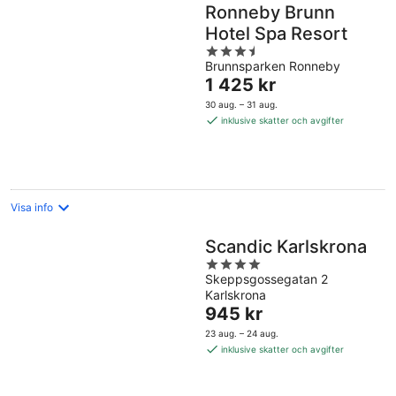
Ronneby Brunn
Hotel Spa Resort
3.5
Brunnsparken Ronneby
out
Priset
1 425 kr
of
är
5
30 aug. – 31 aug.
1 425 kr
inklusive skatter och avgifter
per
natt
Visa info
Scandic Karlskrona
4
Skeppsgossegatan 2
out
Karlskrona
of
Priset
945 kr
5
är
23 aug. – 24 aug.
945 kr
inklusive skatter och avgifter
per
natt