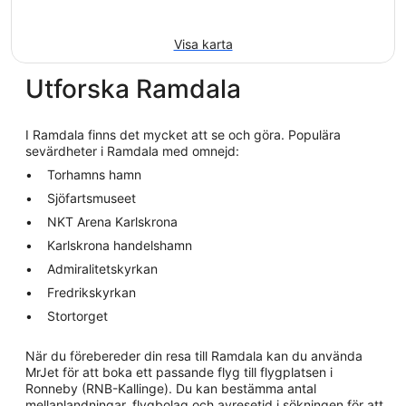
Visa karta
Utforska Ramdala
I Ramdala finns det mycket att se och göra. Populära
sevärdheter i Ramdala med omnejd:
Torhamns hamn
Sjöfartsmuseet
NKT Arena Karlskrona
Karlskrona handelshamn
Admiralitetskyrkan
Fredrikskyrkan
Stortorget
När du förebereder din resa till Ramdala kan du använda
MrJet för att boka ett passande flyg till flygplatsen i
Ronneby (RNB-Kallinge). Du kan bestämma antal
mellanlandningar, flygbolag och avresetid i sökningen för att