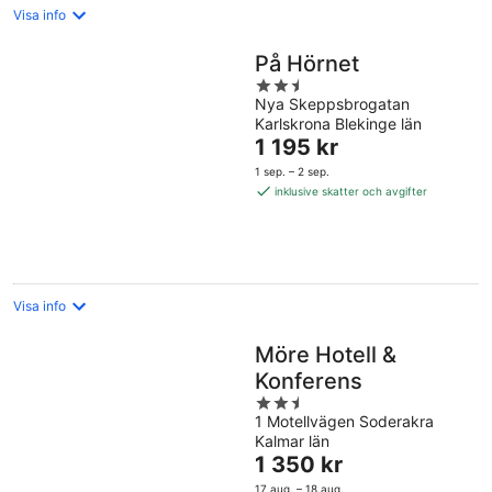
Visa info
På Hörnet
2.5
Nya Skeppsbrogatan
out
Karlskrona Blekinge län
of
Priset
1 195 kr
5
är
1 sep. – 2 sep.
1 195 kr
inklusive skatter och avgifter
per
natt
Visa info
Möre Hotell &
Konferens
2.5
1 Motellvägen Soderakra
out
Kalmar län
of
Priset
1 350 kr
5
är
17 aug. – 18 aug.