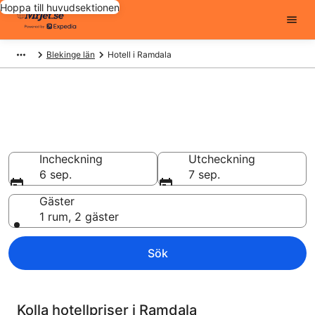
Hoppa till huvudsektionen
Blekinge län
Hotell i Ramdala
Billiga hotell i Ramdala - 411 att
välja från
Hotell från 655 kr
Incheckning
Utcheckning
6 sep.
7 sep.
Gäster
1 rum, 2 gäster
Sök
Kolla hotellpriser i Ramdala