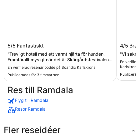
Scandic Karlskrona
Best We
5/5
Fantastiskt
4/5
Bra
Karlskr
"Trevligt hotell med ett varmt hjärta för hunden.
"Vi sakna
Framförallt mysigt när det är Skärgårdsfestivalen
En verifier
på gång. Nära fisketorget där båtarna avgår."
Karlskrona
En verifierad resenär bodde på Scandic Karlskrona
Publicerade
Publicerades för 3 timmar sen
Res till Ramdala
Flyg till Ramdala
Resor Ramdala
Fler reseidéer