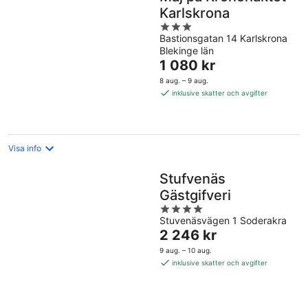
Karlskrona
3
Bastionsgatan 14 Karlskrona
out
Blekinge län
of
Priset
1 080 kr
5
är
8 aug. – 9 aug.
1 080 kr
inklusive skatter och avgifter
per
natt
Visa info
Stufvenäs
Gästgifveri
4
Stuvenäsvägen 1 Soderakra
out
Priset
2 246 kr
of
är
5
9 aug. – 10 aug.
2 246 kr
inklusive skatter och avgifter
per
natt