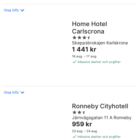
Visa info
Home Hotel
Carlscrona
3.5
Skeppsbrokajen Karlskrona
out
Priset
1 441 kr
of
är
5
16 aug. – 17 aug.
1 441 kr
inklusive skatter och avgifter
per
natt
Visa info
Ronneby Cityhotell
2.5
Järnvägsgatan 11 A Ronneby
out
Priset
959 kr
of
är
5
23 aug. – 24 aug.
959 kr
inklusive skatter och avgifter