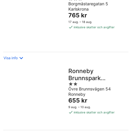
Borgmästaregatan 5
out
Karlskrona
of
Priset
765 kr
5
är
17 aug. – 18 aug.
765 kr
inklusive skatter och avgifter
per
natt
Visa info
Ronneby
Brunnspark
2
Vandrarhem och
Övre Brunnsvägen 54
out
B&B - Hostel
Ronneby
of
Priset
655 kr
5
är
9 aug. – 10 aug.
655 kr
inklusive skatter och avgifter
per
natt