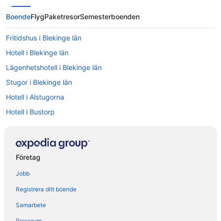
Boende
Flyg
Paketresor
Semesterboenden
Fritidshus i Blekinge län
Hotell i Blekinge län
Lägenhetshotell i Blekinge län
Stugor i Blekinge län
Hotell i Alstugorna
Hotell i Bustorp
Hotell i Fågelmara
Hotell i Gullholma
Hotell i Holmsjö
Företag
Hotell i Johannishus
Jobb
Hotell i Kallinge
Registrera ditt boende
Hotell i närheten av Karlskrona centralstation
Samarbete
Hotell i Karlskrona
Pressrum