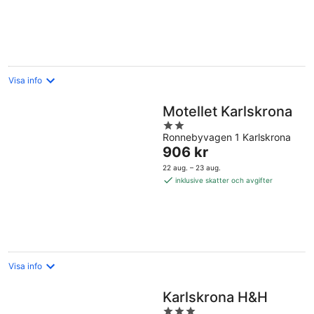
per
natt
Visa info
Motellet Karlskrona
2
Ronnebyvagen 1 Karlskrona
out
Priset
906 kr
of
är
5
22 aug. – 23 aug.
906 kr
inklusive skatter och avgifter
per
natt
Visa info
Karlskrona H&H
3