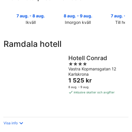
7 aug. - 8 aug.
8 aug. - 9 aug.
7 aug. - 9 
Ikväll
Imorgon kväll
Till helg
Kolla
Kolla
Kolla
priserna
priserna
priserna
i
i
i
Ramdala hotell
Ramdala
Ramdala
Ramdala
för
för
inför
ikväll,
imorgon
helgen,
Hotell Conrad
7
natt,
7
4
aug.
8
aug.
Vastra Kopmansgatan 12
out
Karlskrona
-
aug.
-
of
Priset
1 525 kr
8
-
9
5
är
aug.
9
aug.
8 aug. – 9 aug.
1 525 kr
aug.
inklusive skatter och avgifter
per
natt
Visa info