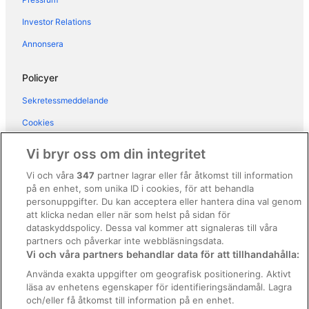
Hotell i Kropp
Investor Relations
Hotell i Listerby
Annonsera
Hotell i Lyckeby
Hotell i Nättraby
Policyer
Hotell i Östra Karsbo
Sekretessmeddelande
Hotell i Rödeby
Cookies
Hotell i Ronneby
Användarvillkor
Vi bryr oss om din integritet
Hotell i Sandhamn
Allmänna regler och villkor (ej för Vrbo-bokningar)
Vi och våra
347
partner lagrar eller får åtkomst till information
Hotell i Sjuhalla
på en enhet, som unika ID i cookies, för att behandla
Regler och villkor för Vrbo
Hotell i Sturkö
personuppgifter. Du kan acceptera eller hantera dina val genom
Tillgänglighetsanpassning
att klicka nedan eller när som helst på sidan för
Hotell i Torhamn
dataskyddspolicy. Dessa val kommer att signaleras till våra
Juridisk information/Kontakta oss
Hotell i Tving
partners och påverkar inte webbläsningsdata.
Vi och våra partners behandlar data för att tillhandahålla:
Riktlinjer för innehåll och anmäla innehåll
Husvagnscampingar i Karlskrona
Använda exakta uppgifter om geografisk positionering. Aktivt
Pensionat i Sturkö
läsa av enhetens egenskaper för identifieringsändamål. Lagra
Hjälp
och/eller få åtkomst till information på en enhet.