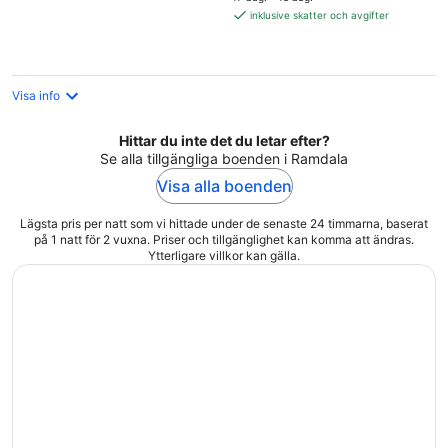
1 350 kr
inklusive skatter och avgifter
per
natt
Visa info
Hittar du inte det du letar efter?
Se alla tillgängliga boenden i Ramdala
Visa alla boenden
Lägsta pris per natt som vi hittade under de senaste 24 timmarna, baserat
på 1 natt för 2 vuxna. Priser och tillgänglighet kan komma att ändras.
Ytterligare villkor kan gälla.