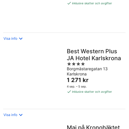
1 340 kr
inklusive skatter och avgifter
per
natt
Visa info
Best Western Plus
JA Hotel Karlskrona
4
Borgmästaregatan 13
out
Karlskrona
of
Priset
1 271 kr
5
är
4 sep. – 5 sep.
1 271 kr
inklusive skatter och avgifter
per
natt
Visa info
Maj på Kronohäktet