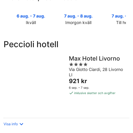
6 aug. - 7 aug.
7 aug. - 8 aug.
7 aug. - 9 
Ikväll
Imorgon kväll
Till helg
Kolla
Kolla
Kolla
priserna
priserna
priserna
i
i
i
Peccioli hotell
Peccioli
Peccioli
Peccioli
för
för
inför
ikväll,
imorgon
helgen,
Max Hotel Livorno
6
natt,
7
4
aug.
7
aug.
Via Giotto Ciardi, 28 Livorno
out
LI
-
aug.
-
of
Priset
921 kr
7
-
9
5
är
aug.
8
aug.
6 sep. – 7 sep.
921 kr
aug.
inklusive skatter och avgifter
per
natt
Visa info