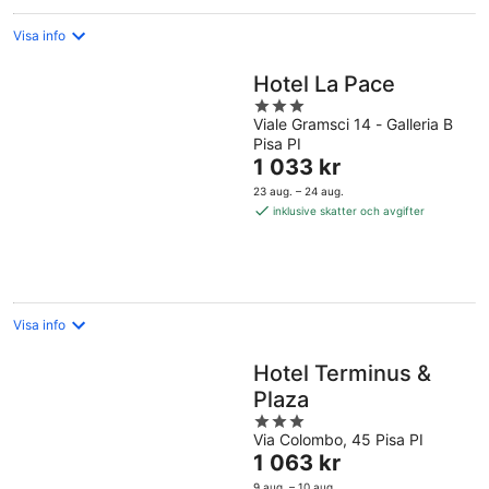
Visa info
Hotel La Pace
3
Viale Gramsci 14 - Galleria B
out
Pisa PI
of
Priset
1 033 kr
5
är
23 aug. – 24 aug.
1 033 kr
inklusive skatter och avgifter
per
natt
Visa info
Hotel Terminus &
Plaza
3
Via Colombo, 45 Pisa PI
out
Priset
1 063 kr
of
är
5
9 aug. – 10 aug.