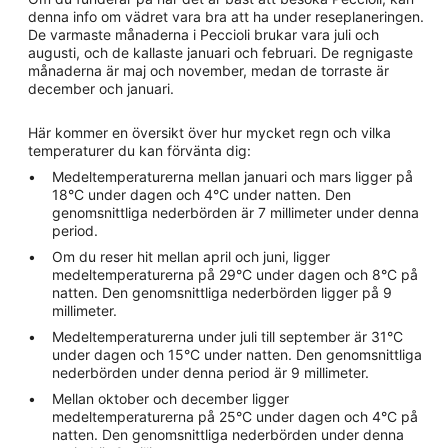
denna info om vädret vara bra att ha under reseplaneringen.
De varmaste månaderna i Peccioli brukar vara juli och
augusti, och de kallaste januari och februari. De regnigaste
månaderna är maj och november, medan de torraste är
december och januari.
Här kommer en översikt över hur mycket regn och vilka
temperaturer du kan förvänta dig:
Medeltemperaturerna mellan januari och mars ligger på
18°C under dagen och 4°C under natten. Den
genomsnittliga nederbörden är 7 millimeter under denna
period.
Om du reser hit mellan april och juni, ligger
medeltemperaturerna på 29°C under dagen och 8°C på
natten. Den genomsnittliga nederbörden ligger på 9
millimeter.
Medeltemperaturerna under juli till september är 31°C
under dagen och 15°C under natten. Den genomsnittliga
nederbörden under denna period är 9 millimeter.
Mellan oktober och december ligger
medeltemperaturerna på 25°C under dagen och 4°C på
natten. Den genomsnittliga nederbörden under denna