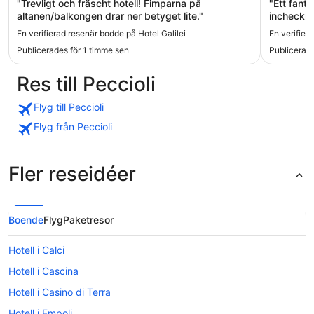
"Trevligt och fräscht hotell! Fimparna på
"Ett fanta
altanen/balkongen drar ner betyget lite."
incheckni
sig till oc
En verifierad resenär bodde på Hotel Galilei
En verifier
även prom
Publicerades för 1 timme sen
Publicerade
Det bästa 
behov. Ko
Res till Peccioli
Flyg till Peccioli
Flyg från Peccioli
Fler reseidéer
Boende
Flyg
Paketresor
Hotell i Calci
Hotell i Cascina
Hotell i Casino di Terra
Hotell i Empoli