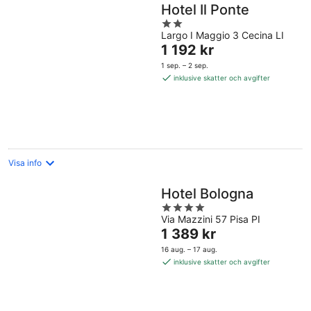
Hotel Il Ponte
2
Largo I Maggio 3 Cecina LI
out
Priset
1 192 kr
of
är
5
1 sep. – 2 sep.
1 192 kr
inklusive skatter och avgifter
per
natt
Visa info
Hotel Bologna
4
Via Mazzini 57 Pisa PI
out
Priset
1 389 kr
of
är
5
16 aug. – 17 aug.
1 389 kr
inklusive skatter och avgifter
per
natt