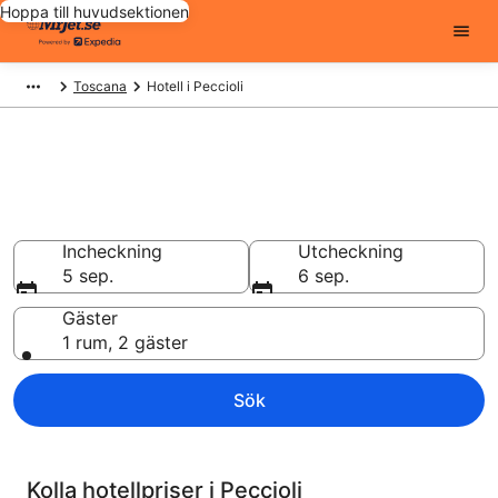
Hoppa till huvudsektionen
Toscana
Hotell i Peccioli
Billiga hotell i Peccioli - 8645
att välja från
Hotell från 885 kr
Incheckning
Utcheckning
5 sep.
6 sep.
Gäster
1 rum, 2 gäster
Sök
Kolla hotellpriser i Peccioli