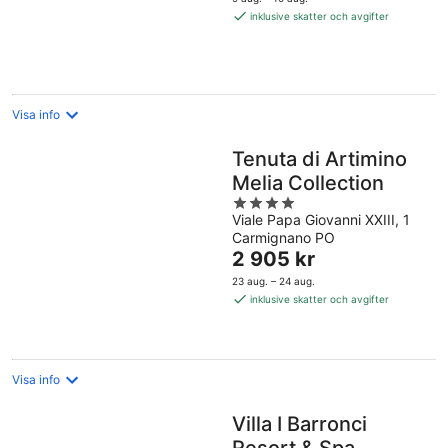
1 063 kr
inklusive skatter och avgifter
per
natt
Visa info
Tenuta di Artimino
Melia Collection
4
Viale Papa Giovanni XXIII, 1
out
Carmignano PO
of
Priset
2 905 kr
5
är
23 aug. – 24 aug.
2 905 kr
inklusive skatter och avgifter
per
natt
Visa info
Villa I Barronci