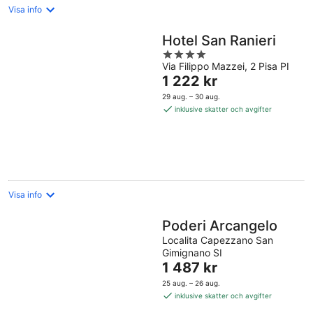
Visa info
Hotel San Ranieri
4
Via Filippo Mazzei, 2 Pisa PI
out
Priset
1 222 kr
of
är
5
29 aug. – 30 aug.
1 222 kr
inklusive skatter och avgifter
per
natt
Visa info
Poderi Arcangelo
Localita Capezzano San
Gimignano SI
Priset
1 487 kr
är
25 aug. – 26 aug.
1 487 kr
inklusive skatter och avgifter
per