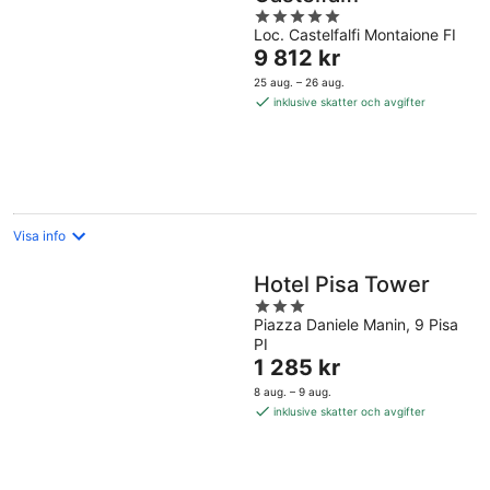
5
Loc. Castelfalfi Montaione FI
out
Priset
9 812 kr
of
är
5
25 aug. – 26 aug.
9 812 kr
inklusive skatter och avgifter
per
natt
Visa info
Hotel Pisa Tower
3
Piazza Daniele Manin, 9 Pisa
out
PI
of
Priset
1 285 kr
5
är
8 aug. – 9 aug.
1 285 kr
inklusive skatter och avgifter
per
natt