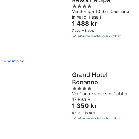
Resort & Spa
4
Via Sorripa 10 San Casciano
out
in Val di Pesa FI
of
Priset
1 488 kr
5
är
7 aug. – 8 aug.
1 488 kr
inklusive skatter och avgifter
per
natt
Visa info
Grand Hotel
Bonanno
4
Via Carlo Francesco Gabba,
out
17 Pisa PI
of
Priset
1 350 kr
5
är
9 aug. – 10 aug.
1 350 kr
inklusive skatter och avgifter
per
natt