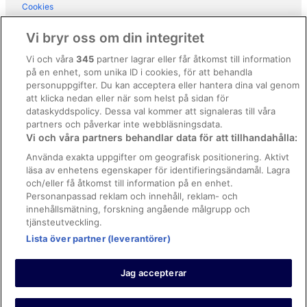
Hotell i Vicopisano
Cookies
Hotell i Volterra
Användarvillkor
Vi bryr oss om din integritet
Allmänna regler och villkor (ej för Vrbo-bokningar)
Vi och våra
345
partner lagrar eller får åtkomst till information
på en enhet, som unika ID i cookies, för att behandla
Regler och villkor för Vrbo
personuppgifter. Du kan acceptera eller hantera dina val genom
Tillgänglighetsanpassning
att klicka nedan eller när som helst på sidan för
dataskyddspolicy. Dessa val kommer att signaleras till våra
Juridisk information/Kontakta oss
partners och påverkar inte webbläsningsdata.
Vi och våra partners behandlar data för att tillhandahålla:
Riktlinjer för innehåll och anmäla innehåll
Använda exakta uppgifter om geografisk positionering. Aktivt
läsa av enhetens egenskaper för identifieringsändamål. Lagra
Hjälp
och/eller få åtkomst till information på en enhet.
Kontakta oss
Personanpassad reklam och innehåll, reklam- och
innehållsmätning, forskning angående målgrupp och
Avboka eller ändra din bokning
tjänsteutveckling.
Boka ett flyg med flygbolagskredit
Lista över partner (leverantörer)
Återbetalningsprocess och tidslinjer
Jag accepterar
© 2026 Expedia, Inc., ett företag inom Expedia Group.
https://www.expediagroup.com/ Med ensamrätt. MrJet är ett