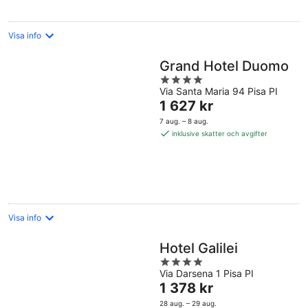
Visa info
Grand Hotel Duomo
4
Via Santa Maria 94 Pisa PI
out
Priset
1 627 kr
of
är
5
7 aug. – 8 aug.
1 627 kr
inklusive skatter och avgifter
per
natt
Visa info
Hotel Galilei
4
Via Darsena 1 Pisa PI
out
Priset
1 378 kr
of
är
5
28 aug. – 29 aug.