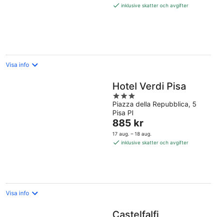
1 378 kr
inklusive skatter och avgifter
per
natt
Visa info
Hotel Verdi Pisa
3
Piazza della Repubblica, 5
out
Pisa PI
of
Priset
885 kr
5
är
17 aug. – 18 aug.
885 kr
inklusive skatter och avgifter
per
natt
Visa info
Castelfalfi