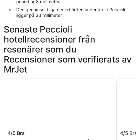
period är 8 millimeter.
Den genomsnittliga nederbörden under året i Peccioli
ligger på 33 millimeter.
Senaste Peccioli
hotellrecensioner från
resenärer som du
Recensioner som verifierats av
MrJet
Hotel Galilei
Hotel Verd
Hotel Galilei
Hotel Ve
4/5
Bra
4/5
Bra