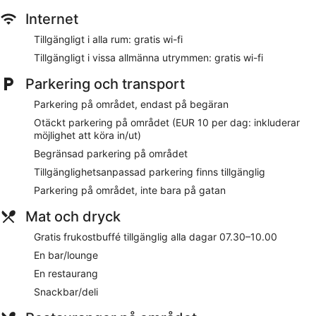
Grand Hotel Bonanno ligger en kort promenad från Lutande
Internet
tornet och Piazza del Duomo. Detta hotell med 4 stjärnor har
87 rum och ståtar med gratis frukost och en restaurang,
Tillgängligt i alla rum: gratis wi-fi
samt gratis wi-fi på rummet.
Tillgängligt i vissa allmänna utrymmen: gratis wi-fi
Restaurangalternativ
Parkering och transport
Börja dagen med gratis frukostbuffé, som serveras dagligen
Parkering på området, endast på begäran
mellan 07.30 och 10.00. Hotellet har både bar och
Otäckt parkering på området (EUR 10 per dag: inkluderar
restaurang, där du kan äta och dricka gott under din
möjlighet att köra in/ut)
vistelse. Du kan stanna kvar på rummet och beställa nåt gott
från rumsservice.
Begränsad parkering på området
Tillgänglighetsanpassad parkering finns tillgänglig
Rum
Parkering på området, inte bara på gatan
En 32-tumss platt-tv står för underhållningen, och gäster kan
hålla sig uppkopplade med gratis wi-fi. I badrummen finns
Mat och dryck
hårtorkar och gratis toalettartiklar, och samtliga sängar har
duntäcken. Minibar, espressobryggare och
Gratis frukostbuffé tillgänglig alla dagar 07.30–10.00
värdeförvaringsskåp är också tillgängliga.
En bar/lounge
På boendet
En restaurang
Snackbar/deli
Gäster på Grand Hotel Bonanno har tillgång till gratis wi-fi i
allmänna utrymmen, konferensrum och business-service.