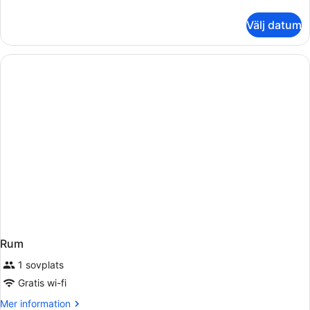
information
om
Välj datum
Camera
Tripla
Rum
1 sovplats
Gratis wi-fi
Mer
Mer information