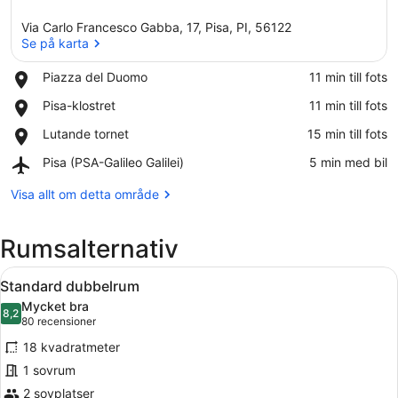
Via Carlo Francesco Gabba, 17, Pisa, PI, 56122
Se på karta
Place,
Piazza del Duomo
‪11 min till fots‬
Piazza
Se på karta
Place,
Pisa-klostret
‪11 min till fots‬
del
Pisa-
Duomo
Place,
Lutande tornet
‪15 min till fots‬
klostret
Lutande
Airport,
Pisa (PSA-Galileo Galilei)
‪5 min med bil‬
tornet
Pisa
(PSA-
Visa allt om detta område
Galileo
Galilei)
Rumsalternativ
Öppna
Ett hotellrum med en säng, ett skri
2
Standard dubbelrum
alla
Mycket bra
foton
8,2
8,2 av 10
(80 recensioner)
80 recensioner
för
18 kvadratmeter
Standard
1 sovrum
dubbelrum
2 sovplatser