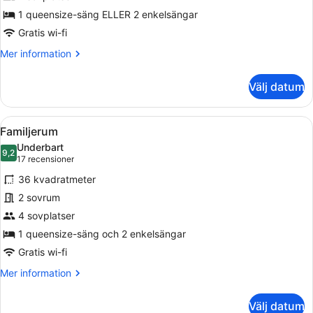
1 queensize-säng ELLER 2 enkelsängar
Gratis wi-fi
Mer
Mer information
information
om
Välj datum
Standard
dubbelrum
Öppna
Ett hotellrum med en säng, ett skriv
2
Familjerum
alla
Underbart
foton
9,2
9,2 av 10
(17 recensioner)
17 recensioner
för
36 kvadratmeter
Familjerum
2 sovrum
4 sovplatser
1 queensize-säng och 2 enkelsängar
Gratis wi-fi
Mer
Mer information
information
om
Välj datum
Familjerum