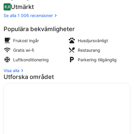
är
Recensioner
Utmärkt
8,6
1 350 kr
8,6 av 10,
Reception
Se alla 1 006 recensioner
Populära bekvämligheter
Frukost ingår
Husdjursvänligt
Gratis wi-fi
Restaurang
Luftkonditionering
Parkering tillgänglig
Visa alla
Utforska området