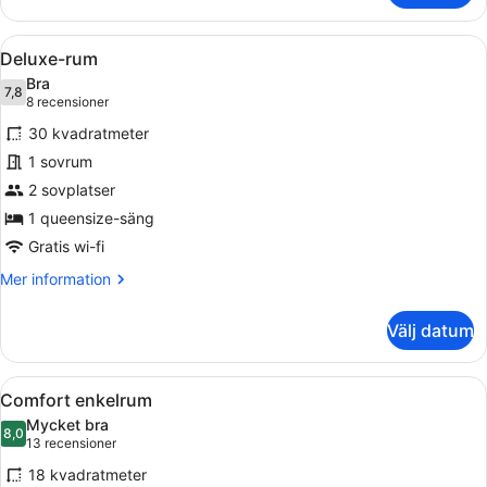
Öppna
Ett hotellrum med en säng, ett skr
3
Deluxe-rum
alla
Bra
foton
7,8
7,8 av 10
(8 recensioner)
8 recensioner
för
30 kvadratmeter
Deluxe-
1 sovrum
rum
2 sovplatser
1 queensize-säng
Gratis wi-fi
Mer
Mer information
information
om
Välj datum
Deluxe-
rum
Öppna
Duntäcken, minibar, värdeförvarin
2
Comfort enkelrum
alla
Mycket bra
foton
8,0
8,0 av 10
(13 recensioner)
13 recensioner
för
18 kvadratmeter