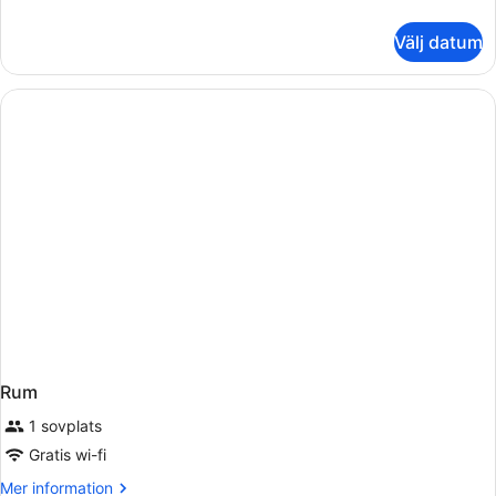
information
om
Välj datum
Rum
Rum
1 sovplats
Gratis wi-fi
Mer
Mer information