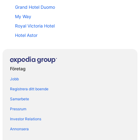
Grand Hotel Duomo
My Way
Royal Victoria Hotel
Hotel Astor
Pisaland
Hotel Galilei
Gialel Pisa
Företag
Academy House Pisa Centrale
Jobb
Camping Village Torre Pendente
Registrera ditt boende
Grand Hotel Continental
Samarbete
Toscana Charme Resort
Pressrum
Hotel Repubblica Marinara
Investor Relations
Villa Tower Inn
Hotel Touring Pisa
Annonsera
Hostel Pisa Tower