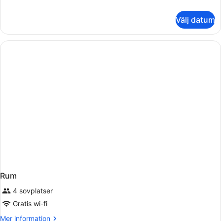
information
om
Välj datum
Rum
Rum
4 sovplatser
Gratis wi-fi
Mer
Mer information