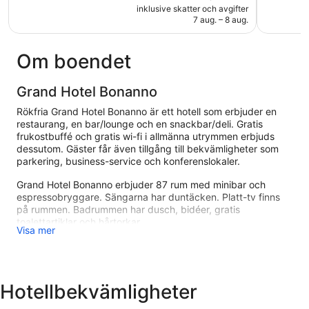
är
1 068 recensioner
1 002 rec
inklusive skatter och avgifter
1 627 kr
7 aug. – 8 aug.
Om boendet
Grand Hotel Bonanno
Rökfria Grand Hotel Bonanno är ett hotell som erbjuder en
restaurang, en bar/lounge och en snackbar/deli. Gratis
frukostbuffé och gratis wi-fi i allmänna utrymmen erbjuds
dessutom. Gäster får även tillgång till bekvämligheter som
parkering, business-service och konferenslokaler.
Grand Hotel Bonanno erbjuder 87 rum med minibar och
espressobryggare. Sängarna har duntäcken. Platt-tv finns
på rummen. Badrummen har dusch, bidéer, gratis
toalettartiklar och hårtorkar.
Visa mer
Gäster har tillgång till gratis wi-fi. Boendet tillhandahåller
skrivbord, värdeförvaringsskåp och telefon. Städning sker
dagligen.
Hotellbekvämligheter
Fritidsaktiviteterna nedan finns antingen tillgängliga på plats
eller i närheten. Avgifter kan tillkomma.