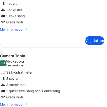
Comfort
1 sovrum
enkelrum
1 sovplats
1 enkelsäng
Gratis wi-fi
Mer
Mer information
information
om
Välj datum
Comfort
enkelrum
Öppna
Ett hotellrum med en säng, ett skr
3
Camera Tripla
alla
Mycket bra
foton
8,4
8,4 av 10
(6 recensioner)
6 recensioner
för
32 kvadratmeter
Camera
2 sovrum
Tripla
3 sovplatser
1 queensize-säng och 1 enkelsäng
Gratis wi-fi
Mer
Mer information