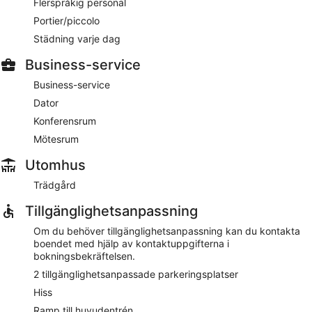
Flerspråkig personal
Boendet har rumsservice (under begränsade tider).
Portier/piccolo
Städning varje dag
Business-service
Business-service
Dator
Konferensrum
Mötesrum
Utomhus
Trädgård
Tillgänglighetsanpassning
Om du behöver tillgänglighetsanpassning kan du kontakta
boendet med hjälp av kontaktuppgifterna i
bokningsbekräftelsen.
2 tillgänglighetsanpassade parkeringsplatser
Hiss
Ramp till huvudentrén