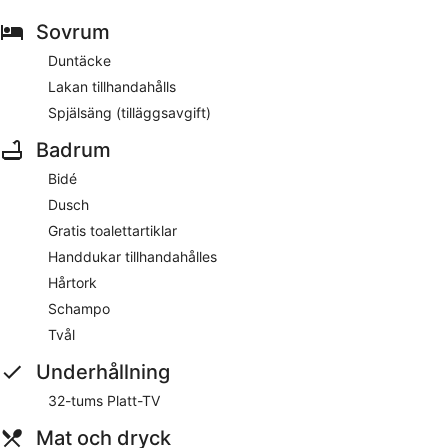
Sovrum
Duntäcke
Lakan tillhandahålls
Spjälsäng (tilläggsavgift)
Badrum
Bidé
Dusch
Gratis toalettartiklar
Handdukar tillhandahålles
Hårtork
Schampo
Tvål
Underhållning
32-tums Platt-TV
Mat och dryck