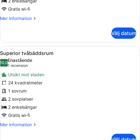
2 enkelsängar
Gratis wi-fi
Mer
Mer information
information
om
Välj datum
Classic
tvåbäddsrum
Öppna
Superior tvåbäddsrum | Minibar, v
10
Superior tvåbäddsrum
alla
Enastående
foton
10,0
10,0 av 10
(1 recension)
1 recension
för
Utsikt mot staden
Superior
24 kvadratmeter
tvåbäddsrum
1 sovrum
2 sovplatser
2 enkelsängar
Gratis wi-fi
Mer
Mer information
information
om
Välj datum