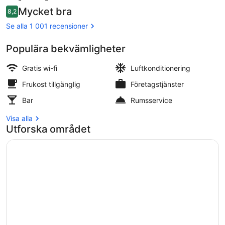
är
Recensioner
Mycket bra
8,2
1 061 kr
8,2 av 10,
Bar (på boendet)
Se alla 1 001 recensioner
Populära bekvämligheter
Gratis wi-fi
Luftkonditionering
Frukost tillgänglig
Företagstjänster
Bar
Rumsservice
Visa alla
Utforska området