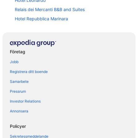
Hotel Leonardo
Relais dei Mercanti B&B and Suites
Hotel Repubblica Marinara
Hostel Pisa Tower
Toscana Charme Resort
Camping Village Torre Pendente
Företag
Hotel Bologna
Jobb
My Way
Registrera ditt boende
Rinascimento Bed & Breakfast
Samarbete
Academy House Pisa Centrale
Pressrum
Hotel Il Giardino
Investor Relations
Hotel Pisa Tower Plaza
Villino Ermione
Annonsera
Grand Hotel Bonanno
Policyer
Royal Victoria Hotel
Sekretessmeddelande