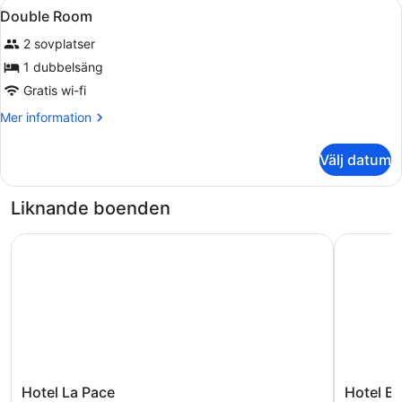
Öppna
Minibar, värdeförvaringsskåp på r
4
Double Room
alla
2 sovplatser
foton
för
1 dubbelsäng
Double
Gratis wi-fi
Room
Mer
Mer information
information
om
Välj datum
Double
Room
Liknande boenden
Hotel La Pace
Hotel Bol
Hotel
Hotel
Hotel La Pace
Hotel B