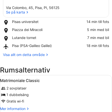
Via Colombo, 45, Pisa, PI, 56125
Se på karta
Place,
Pisas universitet
‪14 min till fots‬
Pisas
Se på karta
Place,
Piazza dei Miracoli
‪5 min med bil‬
universitet
Piazza
Place,
Lutande tornet
‪7 min med bil‬
dei
Lutande
Miracoli
Airport,
Pisa (PSA-Galileo Galilei)
‪18 min till fots‬
tornet
Pisa
(PSA-
Visa allt om detta område
Galileo
Galilei)
Rumsalternativ
Öppna
Ett hotellrum med en stor säng, e
4
Matrimoniale Classic
alla
2 sovplatser
foton
för
1 dubbelsäng
Matrimoniale
Gratis wi-fi
Classic
Mer
Mer information