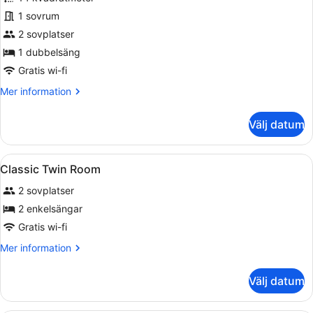
Matrimoniale
1 sovrum
Classic
2 sovplatser
1 dubbelsäng
Gratis wi-fi
Mer
Mer information
information
om
Välj datum
Matrimoniale
Classic
Öppna
Ett hotellrum med två sängar, en TV
13
Classic Twin Room
alla
2 sovplatser
foton
för
2 enkelsängar
Classic
Gratis wi-fi
Twin
Mer
Mer information
Room
information
om
Välj datum
Classic
Twin
Room