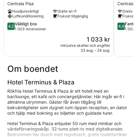
La
Bologna
Centrala Pisa
Centrala 
Pace
Centrala
Husdjursvänligt
Gratis wi-fi
Gratis wi
Centrala
Pisa
Luftkonditionering
Frukost tillgänglig
Frukost t
Pisa
4.2
4.4
Väldigt bra
Fanta
4,2
4,4
av
av
1 003 recensioner
1 003 
5,
5,
Priset
1 033 kr
Väldigt
Fantastisk
är
bra,
1 003 rec
inklusive skatter och avgifter
1 033 kr
23 aug. – 24 aug.
1 003 recensioner
Om boendet
Hotel Terminus & Plaza
Rökfria Hotel Terminus & Plaza är ett hotell med en
bar/lounge, ett kafé och conciergetjänster. Här ingår wi-fi i
allmänna utrymmen. Gäster får även tillgång till
bekvämligheter som dygnet runt-öppen reception, en dator
och hjälp med bokning av biljetter och guidade turer.
Hotel Terminus & Plaza erbjuder 50 rum med minibar och
värdeförvaringsskåp. 32-tums platt-tv med digitalkanaler.
Badrummen har dusch med regndusch, gratis toalettartiklar