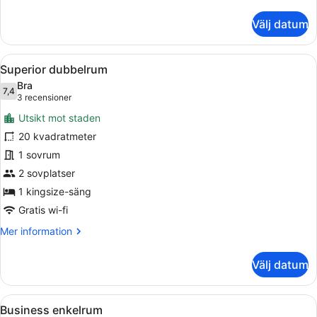
information
om
Välj datum
Matrimoniale
Classic
Öppna
Superior dubbelrum | Minibar, vär
10
Superior dubbelrum
alla
Bra
foton
7,4
7,4 av 10
(3 recensioner)
3 recensioner
för
Utsikt mot staden
Superior
20 kvadratmeter
dubbelrum
1 sovrum
2 sovplatser
1 kingsize-säng
Gratis wi-fi
Mer
Mer information
information
om
Välj datum
Superior
dubbelrum
Öppna
Ett litet, välordnat hotellrum med
5
Business enkelrum