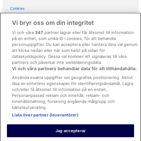
Residence San Rossore
Cookies
Grand Hotel Continental
Användarvillkor
Vi bryr oss om din integritet
Allmänna regler och villkor (ej för Vrbo-bokningar)
Vi och våra
347
partner lagrar eller får åtkomst till information
på en enhet, som unika ID i cookies, för att behandla
Regler och villkor för Vrbo
personuppgifter. Du kan acceptera eller hantera dina val genom
Tillgänglighetsanpassning
att klicka nedan eller när som helst på sidan för
dataskyddspolicy. Dessa val kommer att signaleras till våra
Juridisk information/Kontakta oss
partners och påverkar inte webbläsningsdata.
Vi och våra partners behandlar data för att tillhandahålla:
Riktlinjer för innehåll och anmäla innehåll
Använda exakta uppgifter om geografisk positionering. Aktivt
läsa av enhetens egenskaper för identifieringsändamål. Lagra
Hjälp
och/eller få åtkomst till information på en enhet.
Kontakta oss
Personanpassad reklam och innehåll, reklam- och
innehållsmätning, forskning angående målgrupp och
Avboka eller ändra din bokning
tjänsteutveckling.
Lista över partner (leverantörer)
Boka ett flyg med flygbolagskredit
Återbetalningsprocess och tidslinjer
Jag accepterar
© 2026 Expedia, Inc., ett företag inom Expedia Group.