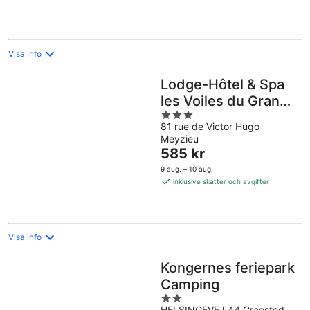
natt
Visa info
Lodge-Hôtel & Spa
les Voiles du Grand
3
Large
81 rue de Victor Hugo
out
Meyzieu
of
Priset
585 kr
5
är
9 aug. – 10 aug.
585 kr
inklusive skatter och avgifter
per
natt
Visa info
Kongernes feriepark
Camping
2
HELSINGEVEJ 44 Graested