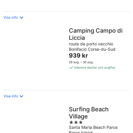
natt
Visa info
Camping Campo di
Liccia
route de porto vecchio
Bonifacio Corse-du-Sud
Priset
939 kr
är
29 aug. – 30 aug.
939 kr
inklusive skatter och avgifter
per
natt
Visa info
Surfing Beach
Village
3
Santa Maria Beach Paros
out
Paros Island