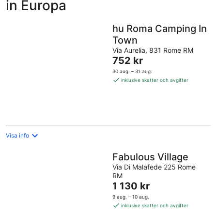
in Europa
hu Roma Camping In
Town
Via Aurelia, 831 Rome RM
Priset
752 kr
är
30 aug. – 31 aug.
752 kr
inklusive skatter och avgifter
per
natt
Visa info
Fabulous Village
Via Di Malafede 225 Rome
RM
Priset
1 130 kr
är
9 aug. – 10 aug.
1 130 kr
inklusive skatter och avgifter
per