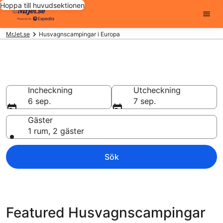
Hoppa till huvudsektionen
MrJet.se
Husvagnscampingar i Europa
Unikt boende
Incheckning
Utcheckning
6 sep.
7 sep.
Gäster
1 rum, 2 gäster
Sök
Featured Husvagnscampingar