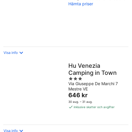
Hämta priser
of
5
Visa info
Hu Venezia
Camping in Town
3
Via Giuseppe De Marchi 7
out
Mestre VE
of
Priset
646 kr
5
är
30 aug. – 31 aug.
646 kr
inklusive skatter och avgifter
per
natt
Visa info