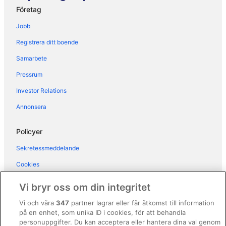
Bostäder i Florens
Företag
Andelslägenheter i Florens
Jobb
Fritidshus i Florens
Registrera ditt boende
Gårdar i Florens
Samarbete
Gårdshotell i Florens
Pressrum
Pensionat i Florens
Investor Relations
Vandrarhem i Florens
Annonsera
Husbåtar i Florens
Husvagnscampingar i Florens
Policyer
Kryssningsfartyg i Florens
Sekretessmeddelande
Lägenhetshotell i Florens
Cookies
Lägenhetsresorter i Florens
Användarvillkor
Vi bryr oss om din integritet
Motell i Florens
Allmänna regler och villkor (ej för Vrbo-bokningar)
Vi och våra
347
partner lagrar eller får åtkomst till information
Palats i Florens
på en enhet, som unika ID i cookies, för att behandla
Regler och villkor för Vrbo
Pensionat i Florens
personuppgifter. Du kan acceptera eller hantera dina val genom