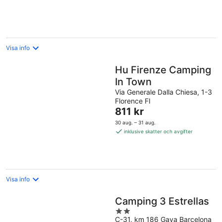
natt
Visa info
Hu Firenze Camping
In Town
Via Generale Dalla Chiesa, 1-3
Florence FI
Priset
811 kr
är
30 aug. – 31 aug.
811 kr
inklusive skatter och avgifter
per
natt
Visa info
Camping 3 Estrellas
2
C-31, km 186 Gava Barcelona
out