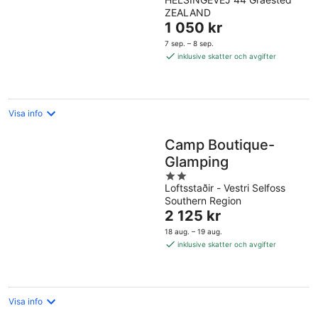
out
ZEALAND
of
Priset
1 050 kr
5
är
7 sep. – 8 sep.
1 050 kr
inklusive skatter och avgifter
per
natt
Visa info
Camp Boutique-
Glamping
2
Loftsstaðir - Vestri Selfoss
out
Southern Region
of
Priset
2 125 kr
5
är
18 aug. – 19 aug.
2 125 kr
inklusive skatter och avgifter
per
natt
Visa info