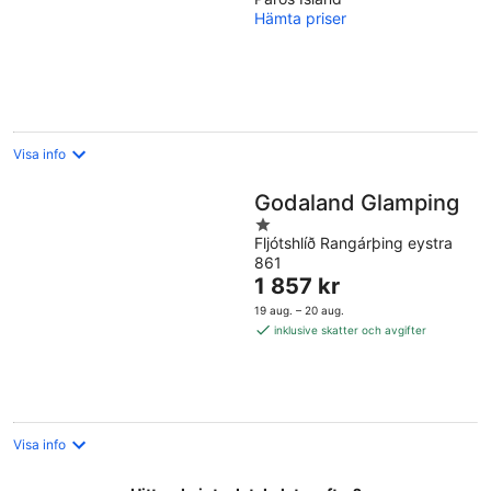
of
Hämta priser
5
Visa info
Godaland Glamping
1
Fljótshlíð Rangárþing eystra
out
861
of
Priset
1 857 kr
5
är
19 aug. – 20 aug.
1 857 kr
inklusive skatter och avgifter
per
natt
Visa info