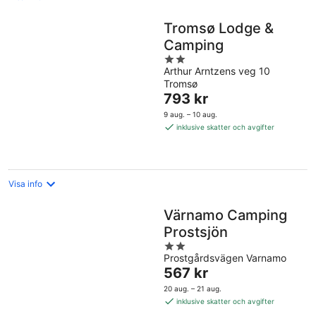
Tromsø Lodge &
Camping
2
Arthur Arntzens veg 10
out
Tromsø
of
Priset
793 kr
5
är
9 aug. – 10 aug.
793 kr
inklusive skatter och avgifter
per
natt
Visa info
Värnamo Camping
Prostsjön
2
Prostgårdsvägen Varnamo
out
Priset
567 kr
of
är
5
20 aug. – 21 aug.
567 kr
inklusive skatter och avgifter
per