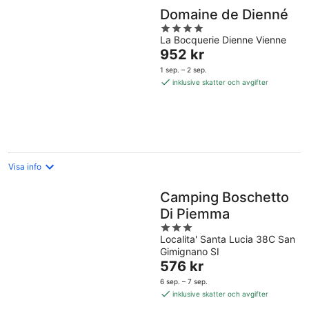
Domaine de Dienné
4
La Bocquerie Dienne Vienne
out
Priset
952 kr
of
är
5
1 sep. – 2 sep.
952 kr
inklusive skatter och avgifter
per
natt
Visa info
Camping Boschetto
Di Piemma
3
Localita' Santa Lucia 38C San
out
Gimignano SI
of
Priset
576 kr
5
är
6 sep. – 7 sep.
576 kr
inklusive skatter och avgifter
per