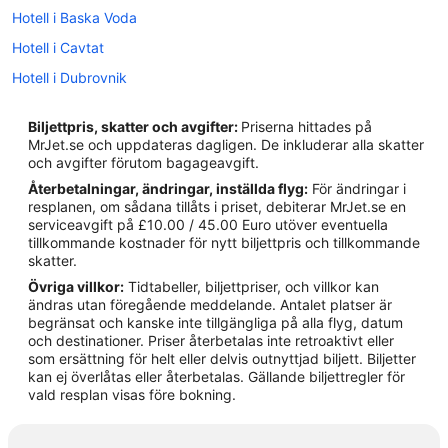
Hotell i Baska Voda
Hotell i Cavtat
Hotell i Dubrovnik
Hotell i Hvar
Biljettpris, skatter och avgifter:
Priserna hittades på
Hotell i Krk
MrJet.se och uppdateras dagligen. De inkluderar alla skatter
och avgifter förutom bagageavgift.
Hotell i Omis
Återbetalningar, ändringar, inställda flyg:
För ändringar i
Hotell i Opatija
resplanen, om sådana tillåts i priset, debiterar MrJet.se en
serviceavgift på £10.00 / 45.00 Euro utöver eventuella
Hotell i Podgora
tillkommande kostnader för nytt biljettpris och tillkommande
Hotell i Primosten
skatter.
Övriga villkor:
Tidtabeller, biljettpriser, och villkor kan
Hotell i Rijeka
ändras utan föregående meddelande. Antalet platser är
Hotell i Rovinj
begränsat och kanske inte tillgängliga på alla flyg, datum
och destinationer. Priser återbetalas inte retroaktivt eller
Hotell i Split
som ersättning för helt eller delvis outnyttjad biljett. Biljetter
kan ej överlåtas eller återbetalas. Gällande biljettregler för
Hotell i Trogir
vald resplan visas före bokning.
Hotell i Tucepi
Hotell i Zadar