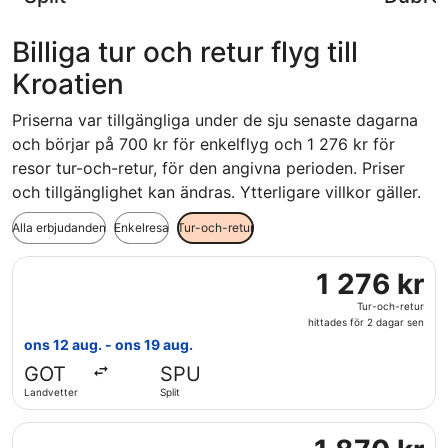
Billiga tur och retur flyg till
Kroatien
Priserna var tillgängliga under de sju senaste dagarna
och börjar på 700 kr för enkelflyg och 1 276 kr för
resor tur-och-retur, för den angivna perioden. Priser
och tillgänglighet kan ändras. Ytterligare villkor gäller.
Alla erbjudanden
Enkelresa
Tur-och-retur
Välj flyg med Scandinavian Airlines, med avresa ons 12 aug.
1
1 276 kr
276 kr
Tur-och-retur
Tur-
hittades för 2 dagar sen
och-
ons 12 aug. - ons 19 aug.
retur,
GOT
SPU
hittades
Landvetter
Split
för
2
Välj flyg med Austrian Airlines, med avresa sön 27 sep. frå
dagar
1