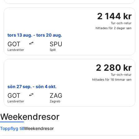
4
Välj flyg med KLM, med avresa tors 13 aug. från Landvetter 
dagar
2
2 144 kr
sen
144 kr
Tur-och-retur
Tur-
hittades för 2 dagar sen
och-
tors 13 aug. - tors 20 aug.
retur,
GOT
SPU
hittades
Landvetter
Split
för
2
Välj flyg med Austrian Airlines, med avresa sön 27 sep. frå
dagar
2
2 280 kr
sen
280 kr
Tur-och-retur
Tur-
hittades för 16 timmar sen
och-
sön 27 sep. - sön 4 okt.
retur,
GOT
ZAG
hittades
Landvetter
Zagreb
för
16
Weekendresor
timmar
sen
Toppflyg till
Weekendresor