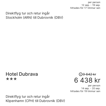
out
per person
089 kr
of
12 sep. - 19 sep.
hittades för 17 timmar sen
och
5
Direktflyg tur och retur ingår
är
Stockholm (ARN) till Dubrovnik (DBV)
nu
19
482 kr
per
person
Priset
Hotel Dubrava
9 642 kr
var
6 438 kr
3
9
out
per person
642 kr
of
14 sep. - 20 sep.
hittades för 19 timmar sen
och
5
Direktflyg tur och retur ingår
är
Köpenhamn (CPH) till Dubrovnik (DBV)
nu