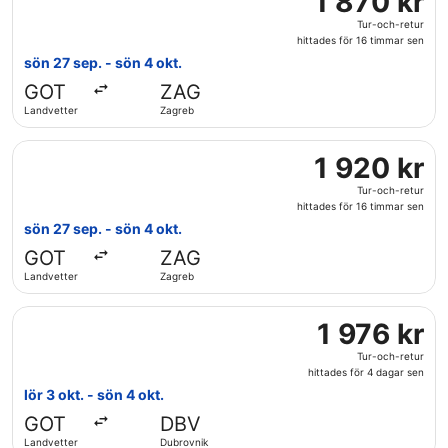
1 870 kr
sen
870 kr
Tur-och-retur
Tur-
hittades för 16 timmar sen
och-
sön 27 sep. - sön 4 okt.
retur,
GOT
ZAG
hittades
Landvetter
Zagreb
för
16
Välj flyg med Lufthansa, med avresa sön 27 sep. från Landve
timmar
1
1 920 kr
sen
920 kr
Tur-och-retur
Tur-
hittades för 16 timmar sen
och-
sön 27 sep. - sön 4 okt.
retur,
GOT
ZAG
hittades
Landvetter
Zagreb
för
16
Välj flyg med LOT-Polish Airlines, med avresa lör 3 okt. fr
timmar
1
1 976 kr
sen
976 kr
Tur-och-retur
Tur-
hittades för 4 dagar sen
och-
lör 3 okt. - sön 4 okt.
retur,
GOT
DBV
hittades
Landvetter
Dubrovnik
för