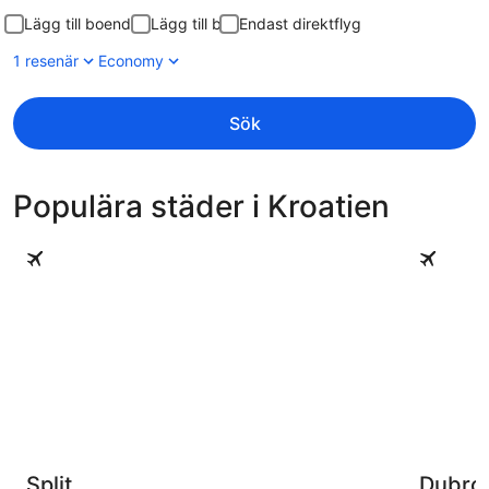
Lägg till boende
Lägg till bil
Endast direktflyg
1 resenär
Economy
Sök
Populära städer i Kroatien
Split
Dubrovni
Split
Dubro