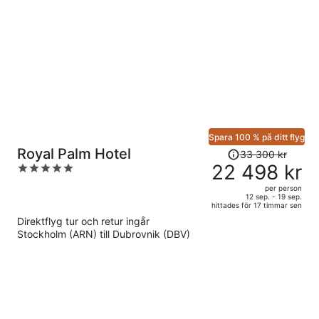
6
438 kr
per
person
Spara 100 % på ditt flyg
Priset
Royal Palm Hotel
33 300 kr
var
22 498 kr
5
33
out
per person
300 kr
of
12 sep. - 19 sep.
hittades för 17 timmar sen
och
5
Direktflyg tur och retur ingår
är
Stockholm (ARN) till Dubrovnik (DBV)
nu
22
498 kr
per
person