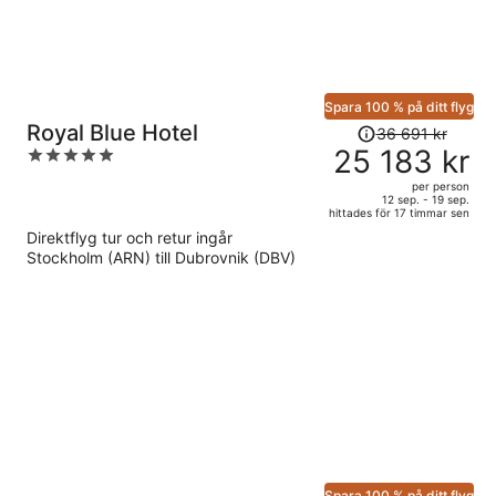
Spara 100 % på ditt flyg
Priset
Royal Blue Hotel
36 691 kr
var
25 183 kr
5
36
out
per person
691 kr
of
12 sep. - 19 sep.
hittades för 17 timmar sen
och
5
Direktflyg tur och retur ingår
är
Stockholm (ARN) till Dubrovnik (DBV)
nu
25
183 kr
per
person
Spara 100 % på ditt flyg