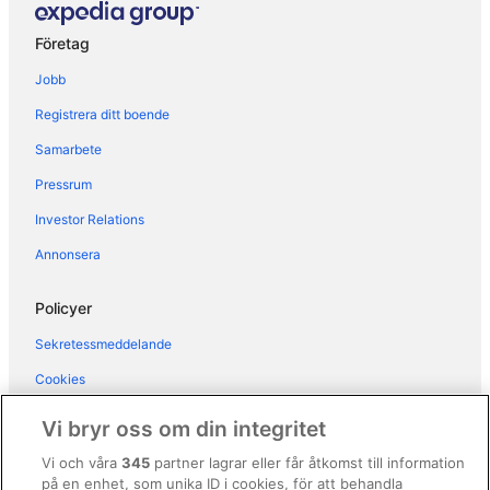
Hotell i Zagreb
Företag
Hotell i Istrien
Jobb
Hotell i Sibenik-Knin
Registrera ditt boende
Hotell i Virovitica-Podravina
Samarbete
Hotell i Zadar
Pressrum
Hotell i Zagrebs kommun
Investor Relations
Annonsera
Policyer
Sekretessmeddelande
Cookies
Användarvillkor
Vi bryr oss om din integritet
Allmänna regler och villkor (ej för Vrbo-bokningar)
Vi och våra
345
partner lagrar eller får åtkomst till information
på en enhet, som unika ID i cookies, för att behandla
Regler och villkor för Vrbo