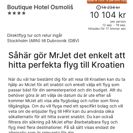
Priset
Boutique Hotel Osmoliš
14 234 kr
var
10 104 kr
4
14
out
per person
234 kr
of
12 sep. - 19 sep.
hittades för 17 timmar sen
och
5
Direktflyg tur och retur ingår
är
Stockholm (ARN) till Dubrovnik (DBV)
nu
10
Såhär gör MrJet det enkelt att
104 kr
per
hitta perfekta flyg till Kroatien
person
När du väl har bestämt dig för att resa till Kroatien kan du ta
hjälp av MrJet för att snabbt och enkelt välja ett flyg som
passar bäst för din semesterperiod och din budget. Allt du
behöver göra är att välja de datum du är ute efter så
kommer MrJet att visa alla flygbolag och rutter som finns
tillgängliga. Om du vill flyga med ett specifikt bolag och vill
veta om de erbjuder flyg till HRV kan du använda olika
sökalternativ för att hitta svaret snabbt. Du kan också
filtrera din sökning på MrJet efter återbetalbara flyg och
flyg med flera destinationer. På så sätt visas endast de
alternativ som är relevanta för dig.