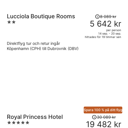
Priset
Lucciola Boutique Rooms
8 089 kr
var
5 642 kr
2
8
out
per person
089 kr
of
14 sep. - 20 sep.
hittades för 19 timmar sen
och
5
Direktflyg tur och retur ingår
är
Köpenhamn (CPH) till Dubrovnik (DBV)
nu
5
642 kr
per
person
Spara 100 % på ditt flyg
Priset
Royal Princess Hotel
30 089 kr
var
19 482 kr
5
30