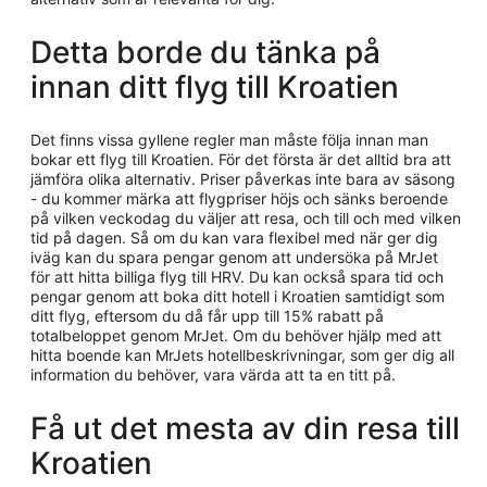
Detta borde du tänka på
innan ditt flyg till Kroatien
Det finns vissa gyllene regler man måste följa innan man
bokar ett flyg till Kroatien. För det första är det alltid bra att
jämföra olika alternativ. Priser påverkas inte bara av säsong
- du kommer märka att flygpriser höjs och sänks beroende
på vilken veckodag du väljer att resa, och till och med vilken
tid på dagen. Så om du kan vara flexibel med när ger dig
iväg kan du spara pengar genom att undersöka på MrJet
för att hitta billiga flyg till HRV. Du kan också spara tid och
pengar genom att boka ditt hotell i Kroatien samtidigt som
ditt flyg, eftersom du då får upp till 15% rabatt på
totalbeloppet genom MrJet. Om du behöver hjälp med att
hitta boende kan MrJets hotellbeskrivningar, som ger dig all
information du behöver, vara värda att ta en titt på.
Få ut det mesta av din resa till
Kroatien