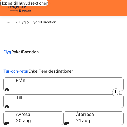
Hoppa till huvudsektionen
Flyg
Flyg till Kroatien
Flyg
Paket
Boenden
Billiga flyg till Kroatien
Tur-och-retur
Enkel
Flera destinationer
Från
Från
Till
Till
Avresa
Återresa
20 aug.
21 aug.