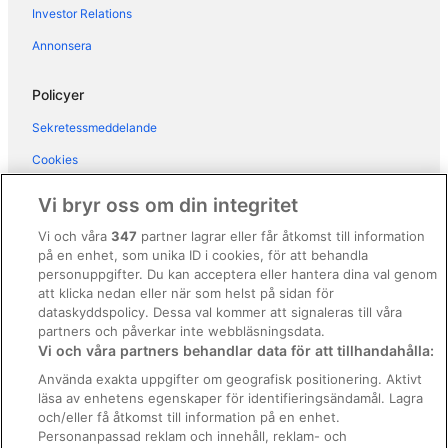
Hotell i Manarola
Investor Relations
Hotell i Moneglia
Annonsera
Hotell i Monterosso al Mare
Hotell i Paggi
Policyer
Hotell i Portofino
Sekretessmeddelande
Hotell i Ricco del Golfo di Spezia
Cookies
Hotell i Riva Trigoso
Användarvillkor
Vi bryr oss om din integritet
Hotell i Sestri Levante
Allmänna regler och villkor (ej för Vrbo-bokningar)
Vi och våra
347
partner lagrar eller får åtkomst till information
Hotell i Varese Ligure
på en enhet, som unika ID i cookies, för att behandla
Regler och villkor för Vrbo
Hotell i Vernazza
personuppgifter. Du kan acceptera eller hantera dina val genom
Tillgänglighetsanpassning
att klicka nedan eller när som helst på sidan för
Hotell i Zoagli
dataskyddspolicy. Dessa val kommer att signaleras till våra
Juridisk information/Kontakta oss
Fjällstugor i Levanto
partners och påverkar inte webbläsningsdata.
Vi och våra partners behandlar data för att tillhandahålla:
Riktlinjer för innehåll och anmäla innehåll
Pensionat i Manarola
Använda exakta uppgifter om geografisk positionering. Aktivt
Villor i Manarola
läsa av enhetens egenskaper för identifieringsändamål. Lagra
Hjälp
och/eller få åtkomst till information på en enhet.
Gårdshotell i Monterosso al Mare
Kontakta oss
Personanpassad reklam och innehåll, reklam- och