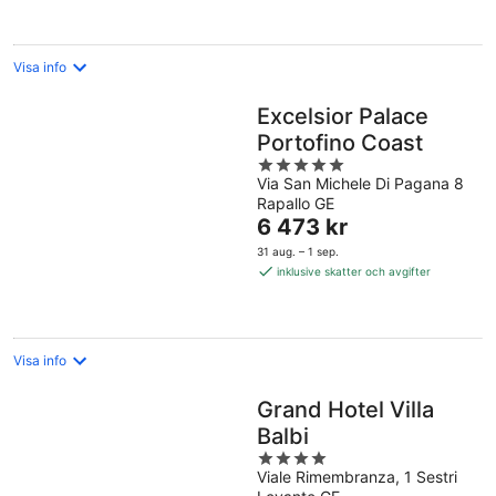
natt
Visa info
Excelsior Palace
Portofino Coast
5
Via San Michele Di Pagana 8
out
Rapallo GE
of
Priset
6 473 kr
5
är
31 aug. – 1 sep.
6 473 kr
inklusive skatter och avgifter
per
natt
Visa info
Grand Hotel Villa
Balbi
4
Viale Rimembranza, 1 Sestri
out