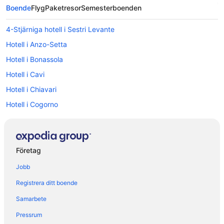
Boende
Flyg
Paketresor
Semesterboenden
4-Stjärniga hotell i Sestri Levante
Hotell i Anzo-Setta
Hotell i Bonassola
Hotell i Cavi
Hotell i Chiavari
Hotell i Cogorno
Hotell i Conscenti
Hotell i Corniglia
Hotell i Deiva Marina
Företag
Hotell i Follo
Jobb
Hotell i Framura
Registrera ditt boende
Hotell i Lavagna
Samarbete
Hotell i Levanto
Pressrum