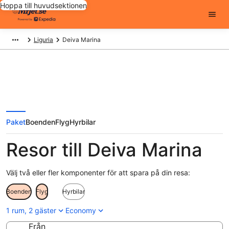
Hoppa till huvudsektionen
Liguria
Deiva Marina
Paket
Boenden
Flyg
Hyrbilar
Resor till Deiva Marina
Välj två eller fler komponenter för att spara på din resa:
Boenden
Flyg
Hyrbilar
1 rum, 2 gäster
Economy
Från