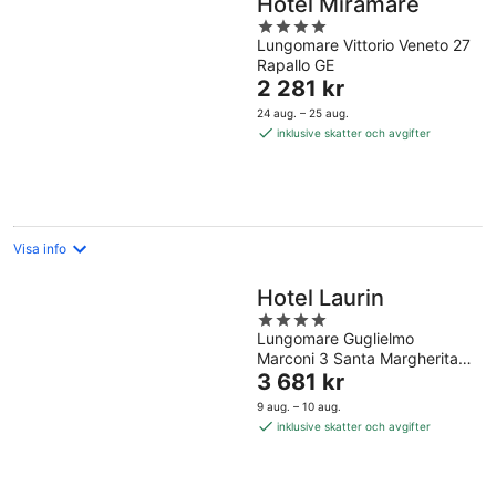
Hotel Miramare
4
Lungomare Vittorio Veneto 27
out
Rapallo GE
of
Priset
2 281 kr
5
är
24 aug. – 25 aug.
2 281 kr
inklusive skatter och avgifter
per
natt
Visa info
Hotel Laurin
4
Lungomare Guglielmo
out
Marconi 3 Santa Margherita
of
Priset
Ligure GE
3 681 kr
5
är
9 aug. – 10 aug.
3 681 kr
inklusive skatter och avgifter
per
natt