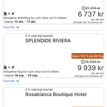
Priset
21 315 kr
var
6 737 kr
21
Inkluderar direktflyg tur-och-retur och 5 nätters
per person
315 kr
vistelse
12 okt. - 17 okt.
hittades för 16 timmar sen
och
Visa mer
är
nu
4.0-stjärnigt boende
SPLENDIDE RIVIERA
6
737 kr
per
person
Spara 100 % på ditt flyg
Priset
15 599 kr
var
9 939 kr
15
Inkluderar flyg tur-och-retur och 6 nätters
per person
599 kr
vistelse
19 sep. - 25 sep.
hittades för 9 timmar sen
och
Visa mer
är
nu
4.0-stjärnigt boende
Rosabianca Boutique Hotel
9
939 kr
per