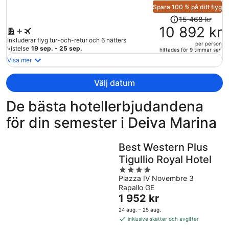
person
Spara 100 % på ditt flyg
Priset
15 468 kr
var
10 892 kr
15
Inkluderar flyg tur-och-retur och 6 nätters
per person
468 kr
vistelse
19 sep. - 25 sep.
hittades för 9 timmar sen
och
Visa mer
är
nu
Välj datum
10
892 kr
De bästa hotellerbjudandena
per
för din semester i Deiva Marina
person
Best Western Plus
Tigullio Royal Hotel
4
Piazza IV Novembre 3
out
Rapallo GE
of
Priset
1 952 kr
5
är
24 aug. – 25 aug.
1 952 kr
inklusive skatter och avgifter
per