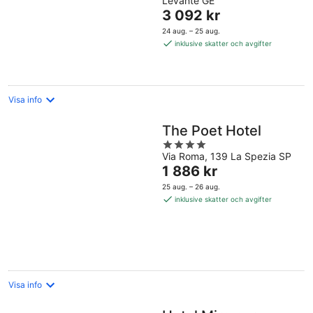
Levante GE
of
Priset
3 092 kr
5
är
24 aug. – 25 aug.
3 092 kr
inklusive skatter och avgifter
per
natt
Visa info
The Poet Hotel
4
Via Roma, 139 La Spezia SP
out
Priset
1 886 kr
of
är
5
25 aug. – 26 aug.
1 886 kr
inklusive skatter och avgifter
per
natt
Visa info