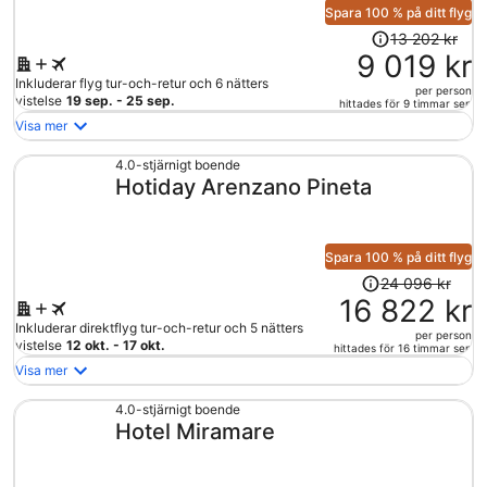
person
Spara 100 % på ditt flyg
Priset
13 202 kr
var
9 019 kr
13
Inkluderar flyg tur-och-retur och 6 nätters
per person
202 kr
vistelse
19 sep. - 25 sep.
hittades för 9 timmar sen
och
Visa mer
är
nu
4.0-stjärnigt boende
Hotiday Arenzano Pineta
9
019 kr
per
person
Spara 100 % på ditt flyg
Priset
24 096 kr
var
16 822 kr
24
Inkluderar direktflyg tur-och-retur och 5 nätters
per person
096 kr
vistelse
12 okt. - 17 okt.
hittades för 16 timmar sen
och
Visa mer
är
nu
4.0-stjärnigt boende
Hotel Miramare
16
822 kr
per