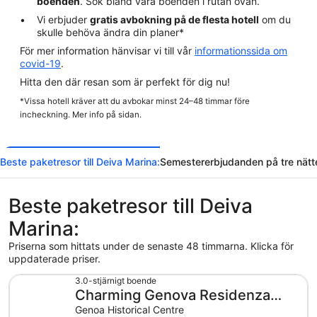
boenden
. Sök bland våra boenden i rutan ovan.
Vi erbjuder
gratis avbokning på de flesta hotell
om du
skulle behöva ändra din planer*
För mer information hänvisar vi till vår
informationssida om
covid-19
.
Hitta den där resan som är perfekt för dig nu!
*Vissa hotell kräver att du avbokar minst 24–48 timmar före
incheckning. Mer info på sidan.
Beste paketresor till Deiva Marina:
Semestererbjudanden på tre nätt
Beste paketresor till Deiva
Marina:
Priserna som hittats under de senaste 48 timmarna. Klicka för
uppdaterade priser.
3.0-stjärnigt boende
Charming Genova Residenza
D'Epoca
Genoa Historical Centre