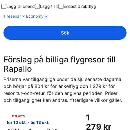
Lägg till boende
Lägg till bil
Endast direktflyg
1 resenär
Economy
Sök
Förslag på billiga flygresor till
Rapallo
Priserna var tillgängliga under de sju senaste dagarna
och börjar på 804 kr för enkelflyg och 1 279 kr för
resor tur-och-retur, för den angivna perioden. Priser
och tillgänglighet kan ändras. Ytterligare villkor gäller.
Välj flyg med Norwegian Air Sweden, med avresa lör 10 okt. 
1
1
279 kr
lör 10 okt. - tis 13 okt.
279 kr
Tur-