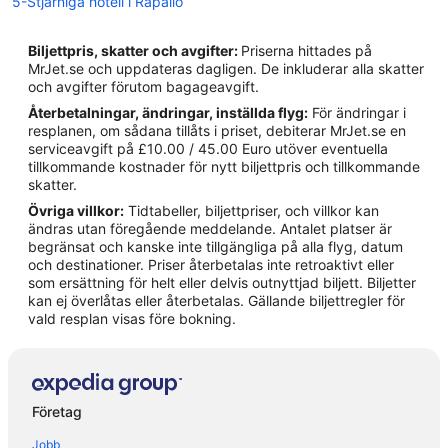
5-Stjärniga hotell i Rapallo
4-Stjärniga hotell i Portofino
Biljettpris, skatter och avgifter:
Priserna hittades på
Hotell i Bogliasco
MrJet.se och uppdateras dagligen. De inkluderar alla skatter
och avgifter förutom bagageavgift.
Hotell i Camogli
Återbetalningar, ändringar, inställda flyg:
För ändringar i
Hotell i Cavi
resplanen, om sådana tillåts i priset, debiterar MrJet.se en
serviceavgift på £10.00 / 45.00 Euro utöver eventuella
Hotell i Chiavari
tillkommande kostnader för nytt biljettpris och tillkommande
Hotell i Cogorno
skatter.
Övriga villkor:
Tidtabeller, biljettpriser, och villkor kan
Hotell i Conscenti
ändras utan föregående meddelande. Antalet platser är
Hotell i Lavagna
begränsat och kanske inte tillgängliga på alla flyg, datum
och destinationer. Priser återbetalas inte retroaktivt eller
Hotell i Molino Nuovo
som ersättning för helt eller delvis outnyttjad biljett. Biljetter
kan ej överlåtas eller återbetalas. Gällande biljettregler för
Hotell i Paggi
vald resplan visas före bokning.
Hotell i Pieve Ligure
Hotell i Portofino
Hotell i Rapallo
Företag
Hotell i Recco
Jobb