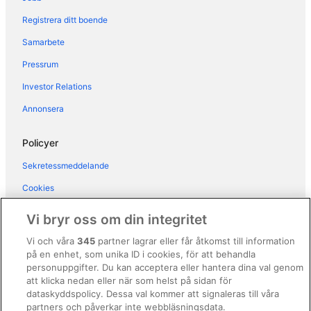
Hotell i Santa Margherita Ligure
Registrera ditt boende
Hotell i Ventarola
Samarbete
Hotell i Zoagli
Pressrum
Hotell i Nervi
B&B i Portofino
Investor Relations
Gårdar i Portofino
Annonsera
Vandrarhem i Portofino
Policyer
Husbåtar i Portofino
Sekretessmeddelande
Husvagnscampingar i Portofino
Cookies
Semesterparker i Portofino
Användarvillkor
Värdshus i Portofino
Vi bryr oss om din integritet
Villor i Portofino
Allmänna regler och villkor (ej för Vrbo-bokningar)
Vi och våra
345
partner lagrar eller får åtkomst till information
B&B i Rapallo
på en enhet, som unika ID i cookies, för att behandla
Regler och villkor för Vrbo
personuppgifter. Du kan acceptera eller hantera dina val genom
Husbåtar i Rapallo
Tillgänglighetsanpassning
att klicka nedan eller när som helst på sidan för
Husvagnscampingar i Recco
dataskyddspolicy. Dessa val kommer att signaleras till våra
Juridisk information/Kontakta oss
partners och påverkar inte webbläsningsdata.