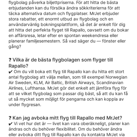
flygbolag påverka biljettpriserna. För att hitta de bästa
erbjudanden kan du försöka ändra sökkriterierna för att
täcka alternativa datum och flygplatser. MrJet erbjuder
stora rabatter, ett enormt utbud av flygbolag och en
användarvänlig bokningsplattform, så det är enkelt för dig
att hitta det perfekta flyget till Rapallo, oavsett om du bokar
en affärsresa, letar efter en spontan weekendresa eller
planerar familjesemestern. Så vad säger du — fönster eller
gång?
❓ Vilka är de bästa flygbolagen som flyger till
Rapallo?
✔️ Om du vill boka ett flyg till Rapallo kan du hitta ett stort
antal flygbolag att välja mellan, som till exempel Norwegian
Air Sweden, KLM, Air Baltic, British Airways, Scandinavian
Airlines, Lufthansa. MrJet gör det enkelt att jämföra flyg för
att se vilket flygbolag som passar dig bäst, så att du kan få
ut så mycket som möjligt för pengarna och kan koppla av
under flygresan.
❓ Kan jag avboka mitt flyg till Rapallo med MrJet?
✔️ Vi vet hur det är — livet kan vara oberäkneligt, planer kan
ändras och du behöver flexibilitet. Om du behöver ändra
eller avboka ditt flyg till Rapallo kan du kontakta MrJet via