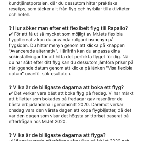
kundtjänstportalen, där du dessutom hittar praktiska
resetips, som täcker allt från flyg och hyrbilar till aktiviteter
och hotell.
❓ Hur söker man efter ett flexibelt flyg till Rapallo?
✔️ För att få ut så mycket som möjligt av MrJets flexibla
flygalternativ kan du använda rullgardinsmenyn på
flygsidan. Du hittar menyn genom att klicka på knappen
"Avancerade alternativ". Härifrån kan du anpassa dina
sökinställningar för att hitta det perfekta flyget för dig. När
du har sökt efter ditt flyg kan du dessutom jämföra priser på
närliggande datum genom att klicka på länken "Visa flexibla
datum" ovanför sökresultaten.
❓ Vilka är de billigaste dagarna att boka ett flyg?
✔️ Det verkar vara bäst att boka flyg på fredag. Vi har märkt
att biljetter som bokades på fredagar gav resenärer de
bästa erbjudandena i genomsnitt 2020. Däremot verkar
onsdag vara den värsta dagen att köpa flygbiljetter, då det
var den dagen som visar det högsta snittpriset baserat på
efterfrågan hos MrJet 2020.
❓ Vilka är de billigaste dagarna att flyga?
✔️ Vi analyserade efterfrågan efter flyg på MrJet 2020 och