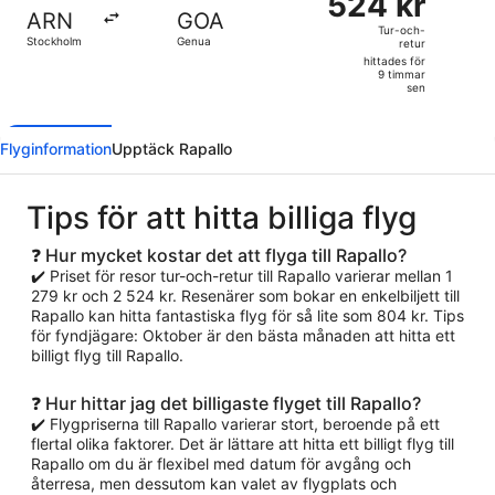
524 kr
Tur-
ARN
GOA
och-
Tur-och-
Stockholm
Genua
retur
retur,
hittades för
hittades
9 timmar
sen
för
9
timmar
Flyginformation
Upptäck Rapallo
sen
Tips för att hitta billiga flyg
❓ Hur mycket kostar det att flyga till Rapallo?
✔️ Priset för resor tur-och-retur till Rapallo varierar mellan 1
279 kr och 2 524 kr. Resenärer som bokar en enkelbiljett till
Rapallo kan hitta fantastiska flyg för så lite som 804 kr. Tips
för fyndjägare: Oktober är den bästa månaden att hitta ett
billigt flyg till Rapallo.
❓ Hur hittar jag det billigaste flyget till Rapallo?
✔️ Flygpriserna till Rapallo varierar stort, beroende på ett
flertal olika faktorer. Det är lättare att hitta ett billigt flyg till
Rapallo om du är flexibel med datum för avgång och
återresa, men dessutom kan valet av flygplats och