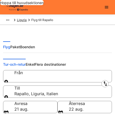
Hoppa till huvudsektionen
Liguria
Flyg till Rapallo
Flyg
Paket
Boenden
Billiga flygbiljetter till Rapallo
Tur-och-retur
Enkel
Flera destinationer
Från
Från
Till
Rapallo, Liguria, Italien
Till
Avresa
Återresa
21 aug.
22 aug.