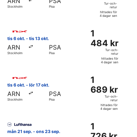
ARN
PSA
och-
Tur-och-
Stockholm
Pisa
retur
retur,
hittades för
hittades
4 dagar sen
för
Välj flyg med Norwegian Air Sweden, med avresa tis 6 okt. f
4
1
1
dagar
484 kr
tis 6 okt. - tis 13 okt.
sen
484 kr
Tur-
ARN
PSA
och-
Tur-och-
Stockholm
Pisa
retur
retur,
hittades för
hittades
4 dagar sen
för
Välj flyg med Norwegian Air Sweden, med avresa tis 6 okt. f
4
1
1
dagar
689 kr
tis 6 okt. - lör 17 okt.
sen
689 kr
Tur-
ARN
PSA
och-
Tur-och-
Stockholm
Pisa
retur
retur,
hittades för
hittades
4 dagar sen
för
Välj flyg med Lufthansa, med avresa mån 21 sep. från Stock
4
1
1
dagar
726 kr
mån 21 sep. - ons 23 sep.
sen
726 kr
Tur-