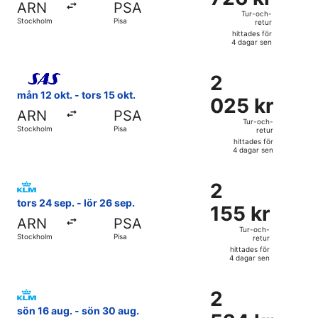
ARN
PSA
och-
Tur-och-
Stockholm
Pisa
retur
retur,
hittades för
hittades
4 dagar sen
för
Välj flyg med Scandinavian Airlines, med avresa mån 12 okt.
4
2
2
dagar
025 kr
mån 12 okt. - tors 15 okt.
sen
025 kr
Tur-
ARN
PSA
och-
Tur-och-
Stockholm
Pisa
retur
retur,
hittades för
hittades
4 dagar sen
för
Välj flyg med KLM, med avresa tors 24 sep. från Stockholm t
4
2
2
dagar
155 kr
tors 24 sep. - lör 26 sep.
sen
155 kr
Tur-
ARN
PSA
och-
Tur-och-
Stockholm
Pisa
retur
retur,
hittades för
hittades
4 dagar sen
för
Välj flyg med KLM, med avresa sön 16 aug. från Stockholm 
4
2
2
dagar
524 kr
sön 16 aug. - sön 30 aug.
sen