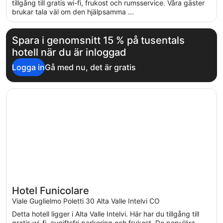
5
tillgång till gratis wi-fi, frukost och rumsservice. Våra gäster
brukar tala väl om den hjälpsamma ...
Spara i genomsnitt 15 % på tusentals
hotell när du är inloggad
Logga in
Gå med nu, det är gratis
Öppnas i ett nytt fönster
Hotel Funicolare
Hotel Funicolare
Viale Guglielmo Poletti 30 Alta Valle Intelvi CO
Detta hotell ligger i Alta Valle Intelvi. Här har du tillgång till
gratis wi-fi, avgiftsfri parkering och frukost. De populära