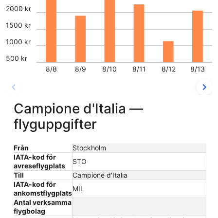
2000 kr
1500 kr
1000 kr
500 kr
8/8
8/9
8/10
8/11
8/12
8/13
Campione d'Italia —
flyguppgifter
Från
Stockholm
IATA-kod för
STO
avreseflygplats
Till
Campione d'Italia
IATA-kod för
MIL
ankomstflygplats
Antal verksamma
flygbolag