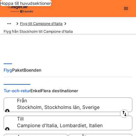
Hoppa till huvudsektionen
Flyg till Campione d'Italia
Flyg från Stockholm till Campione d'Italia
Flyg
Paket
Boenden
Flyg från Stockholm till Campione
d'Italia från
Tur-och-retur
Enkel
Flera destinationer
Från
Stockholm, Stockholms län, Sverige
Från
Till
Campione d'Italia, Lombardiet, Italien
Till