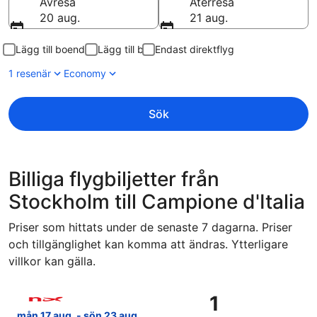
Avresa
Återresa
20 aug.
21 aug.
Lägg till boende
Lägg till bil
Endast direktflyg
1 resenär
Economy
Sök
Billiga flygbiljetter från
Stockholm till Campione d'Italia
Priser som hittats under de senaste 7 dagarna. Priser
och tillgänglighet kan komma att ändras. Ytterligare
villkor kan gälla.
Välj flyg med Norwegian Air Sweden, med avresa mån 17 aug.
1
1
141 kr
mån 17 aug. - sön 23 aug.