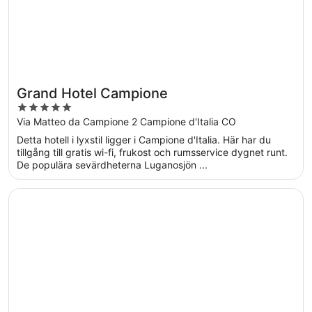
Grand Hotel Campione
5
out
Via Matteo da Campione 2 Campione d'Italia CO
of
Detta hotell i lyxstil ligger i Campione d'Italia. Här har du
5
tillgång till gratis wi-fi, frukost och rumsservice dygnet runt.
De populära sevärdheterna Luganosjön ...
Öppnas i ett nytt fönster
Villa Sassa