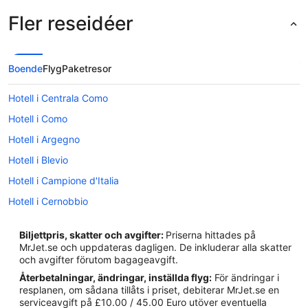
Fler reseidéer
Boende
Flyg
Paketresor
Hotell i Centrala Como
Hotell i Como
Hotell i Argegno
Hotell i Blevio
Hotell i Campione d'Italia
Hotell i Cernobbio
Hotell i Colonno
Biljettpris, skatter och avgifter:
Priserna hittades på
Hotell i Como
MrJet.se och uppdateras dagligen. De inkluderar alla skatter
och avgifter förutom bagageavgift.
Hotell i Griante
Återbetalningar, ändringar, inställda flyg:
För ändringar i
Hotell i Laglio
resplanen, om sådana tillåts i priset, debiterar MrJet.se en
serviceavgift på £10.00 / 45.00 Euro utöver eventuella
Hotell i Lavena Ponte Tresa