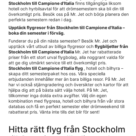
Stockholm till Campione d'Italia
finns tillgängliga liksom
hotell och hyrbilsavtal för att drömsemestern ska bli din till
överkomligt pris. Besök oss på Mr. Jet och börja planera den
perfekta semestern redan i dag.
Upptäck flygresor från Stockholm till Campione d'Italia –
boka din semester i förväg.
Funderar du på din nästa semester? Besök Mr. Jet och
upptäck vårt utbud av billiga flygresor och
flygbiljetter från
Stockholm till Campione d'Italia
Mr. Jet har rabatterade
priser från ett stort urval flygbolag, alla noggrant valda för
att ge dig utmärkt service till ett överkomligt pris.
Stockholm till Campione d'Italia flyg
, hotell och bilhyra –
skapa ditt semesterpaket hos oss. Våra speciella
erbjudanden innehåller mer än bara billiga resor. På Mr. Jet
har vi också stjärngradering och översikter och kartor för att
hjälpa dig att på bästa sätt välja hotell. På Mr. Jet,
tillkommer inga dolda extra avgifter. Välj din egen
kombination med flygresa, hotell och bilhyra från vår stora
databas och få en perfekt semester eller drömweekend till
rabatterat pris. Vänta inte tills det blir för sent!
Hitta rätt flyg från Stockholm