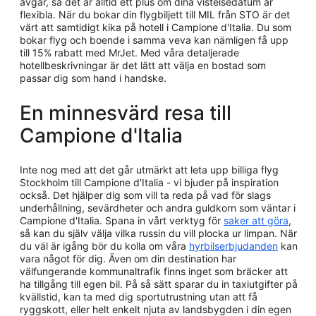
avgår, så det är alltid ett plus om dina vistelsedatum är
flexibla. När du bokar din flygbiljett till MIL från STO är det
värt att samtidigt kika på hotell i Campione d'Italia. Du som
bokar flyg och boende i samma veva kan nämligen få upp
till 15% rabatt med MrJet. Med våra detaljerade
hotellbeskrivningar är det lätt att välja en bostad som
passar dig som hand i handske.
En minnesvärd resa till
Campione d'Italia
Inte nog med att det går utmärkt att leta upp billiga flyg
Stockholm till Campione d'Italia - vi bjuder på inspiration
också. Det hjälper dig som vill ta reda på vad för slags
underhållning, sevärdheter och andra guldkorn som väntar i
Campione d'Italia. Spana in vårt verktyg för
saker att göra
,
så kan du själv välja vilka russin du vill plocka ur limpan. När
du väl är igång bör du kolla om våra
hyrbilserbjudanden
kan
vara något för dig. Även om din destination har
välfungerande kommunaltrafik finns inget som bräcker att
ha tillgång till egen bil. På så sätt sparar du in taxiutgifter på
kvällstid, kan ta med dig sportutrustning utan att få
ryggskott, eller helt enkelt njuta av landsbygden i din egen