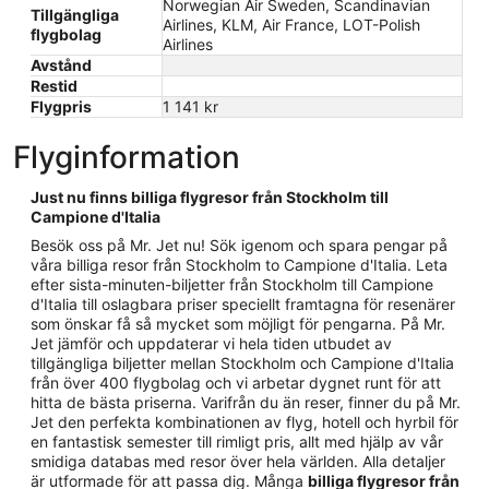
Norwegian Air Sweden, Scandinavian
Tillgängliga
Airlines, KLM, Air France, LOT-Polish
flygbolag
Airlines
Avstånd
Restid
Flygpris
1 141 kr
Flyginformation
Just nu finns billiga flygresor från Stockholm till
Campione d'Italia
Besök oss på Mr. Jet nu! Sök igenom och spara pengar på
våra billiga resor från Stockholm to Campione d'Italia. Leta
efter sista-minuten-biljetter från Stockholm till Campione
d'Italia till oslagbara priser speciellt framtagna för resenärer
som önskar få så mycket som möjligt för pengarna. På Mr.
Jet jämför och uppdaterar vi hela tiden utbudet av
tillgängliga biljetter mellan Stockholm och Campione d'Italia
från över 400 flygbolag och vi arbetar dygnet runt för att
hitta de bästa priserna. Varifrån du än reser, finner du på Mr.
Jet den perfekta kombinationen av flyg, hotell och hyrbil för
en fantastisk semester till rimligt pris, allt med hjälp av vår
smidiga databas med resor över hela världen. Alla detaljer
är utformade för att passa dig. Många
billiga flygresor från