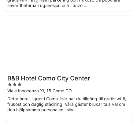
sevärdheterna Luganosjön och Lanzo ...
Öppnas i ett nytt fönster
B&B Hotel Como City Center
B&B Hotel Como City Center
3
out
Viale Innocenzo XI, 15 Como CO
of
Detta hotell ligger i Como. Här har du tillgång till gratis wi-fi,
5
frukost och daglig städning. Våra gäster brukar tala väl om
den hjälpsamma personalen i sina ...
Öppnas i ett nytt fönster
Palace Hotel