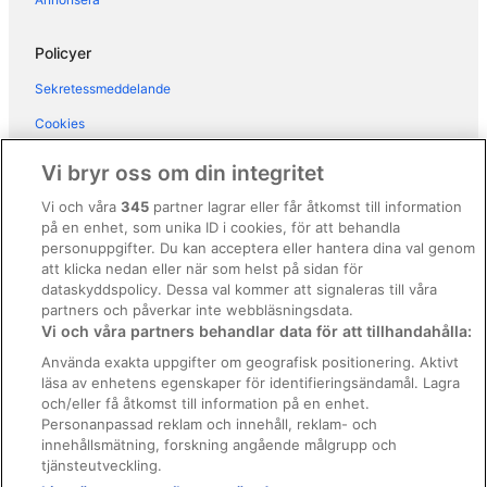
Hotell i Varese
Policyer
Hotell i Villa Guardia
Sekretessmeddelande
Hotell i Varese Centro
Cookies
Vandrarhem i Varese
Användarvillkor
Vi bryr oss om din integritet
Allmänna regler och villkor (ej för Vrbo-bokningar)
Vi och våra
345
partner lagrar eller får åtkomst till information
på en enhet, som unika ID i cookies, för att behandla
Regler och villkor för Vrbo
personuppgifter. Du kan acceptera eller hantera dina val genom
Tillgänglighetsanpassning
att klicka nedan eller när som helst på sidan för
dataskyddspolicy. Dessa val kommer att signaleras till våra
Juridisk information/Kontakta oss
partners och påverkar inte webbläsningsdata.
Vi och våra partners behandlar data för att tillhandahålla:
Riktlinjer för innehåll och anmäla innehåll
Använda exakta uppgifter om geografisk positionering. Aktivt
läsa av enhetens egenskaper för identifieringsändamål. Lagra
Hjälp
och/eller få åtkomst till information på en enhet.
Kontakta oss
Personanpassad reklam och innehåll, reklam- och
innehållsmätning, forskning angående målgrupp och
Avboka eller ändra din bokning
tjänsteutveckling.