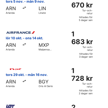
670 kr
tors 5 nov. - mån 9 nov.
sen
670 kr
Tur-
ARN
LIN
och-
Tur-och-
Arlanda
Linate
retur
retur,
hittades för
hittades
5 dagar sen
för
Välj flyg med Air France, med avresa lör 10 okt. från Arland
5
1
1
dagar
683 kr
lör 10 okt. - ons 14 okt.
sen
683 kr
Tur-
ARN
MXP
och-
Tur-och-
Arlanda
Malpensa
retur
retur,
Intl.
hittades för
hittades
3 dagar sen
för
Välj flyg med Norwegian Air Sweden, med avresa tors 29 okt
3
1
1
dagar
728 kr
tors 29 okt. - mån 16 nov.
sen
728 kr
Tur-
ARN
BGY
och-
Tur-och-
Arlanda
Orio Al Serio
retur
retur,
hittades för
hittades
2 dagar sen
för
Välj flyg med LOT-Polish Airlines, med avresa mån 1 mars fr
2
2
2
dagar