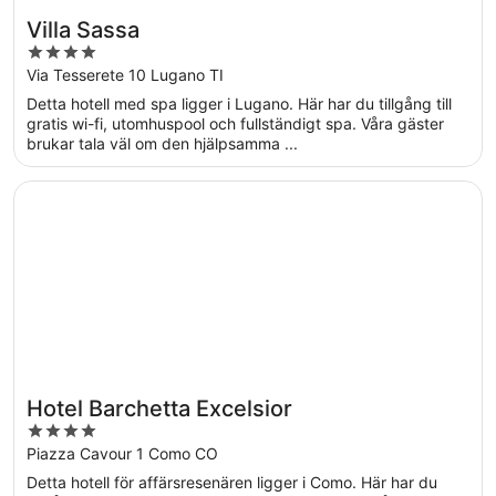
Villa Sassa
4
out
Via Tesserete 10 Lugano TI
of
Detta hotell med spa ligger i Lugano. Här har du tillgång till
5
gratis wi-fi, utomhuspool och fullständigt spa. Våra gäster
brukar tala väl om den hjälpsamma ...
Öppnas i ett nytt fönster
Hotel Barchetta Excelsior
Hotel Barchetta Excelsior
4
out
Piazza Cavour 1 Como CO
of
Detta hotell för affärsresenären ligger i Como. Här har du