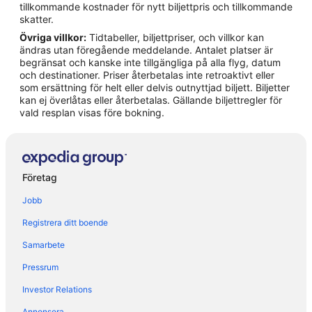
tillkommande kostnader för nytt biljettpris och tillkommande
Hotell i Lezzeno
skatter.
Övriga villkor:
Tidtabeller, biljettpriser, och villkor kan
Hotell i Luino
ändras utan föregående meddelande. Antalet platser är
Hotell i Maccagno
begränsat och kanske inte tillgängliga på alla flyg, datum
och destinationer. Priser återbetalas inte retroaktivt eller
Hotell i Malnate
som ersättning för helt eller delvis outnyttjad biljett. Biljetter
kan ej överlåtas eller återbetalas. Gällande biljettregler för
Hotell i Menaggio
vald resplan visas före bokning.
Hotell i Moltrasio
Hotell i Montano Lucino
Hotell i Nesso
Företag
Hotell i Olgiate Comasco
Jobb
Hotell i Poppino
Registrera ditt boende
Hotell i Sala Comacina
Samarbete
Hotell i San Pietro Sovera
Pressrum
Hotell i Santa Maria del Monte
Hotell i Torno
Investor Relations
Hotell i Tremezzina
Annonsera