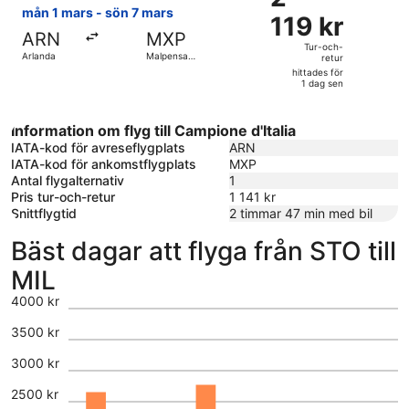
119 kr
mån 1 mars - sön 7 mars
sen
119 kr
Tur-
ARN
MXP
och-
Tur-och-
Arlanda
Malpensa
retur
retur,
Intl.
hittades för
hittades
1 dag sen
för
1
Information om flyg till Campione d'Italia
dag
IATA-kod för avreseflygplats
ARN
sen
IATA-kod för ankomstflygplats
MXP
Antal flygalternativ
1
Pris tur-och-retur
1 141 kr
Snittflygtid
2 timmar 47 min med bil
Bäst dagar att flyga från STO till
MIL
4000 kr
3500 kr
3000 kr
2500 kr