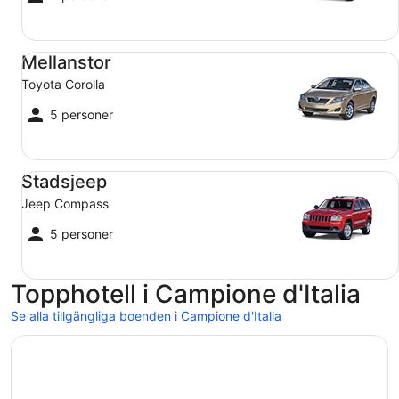
Mellanstor Toyota Corolla
Mellanstor
Toyota Corolla
5 personer
Stadsjeep Jeep Compass
Stadsjeep
Jeep Compass
5 personer
Topphotell i Campione d'Italia
Se alla tillgängliga boenden i Campione d'Italia
Öppnas i ett nytt fönster
Grand Hotel Campione