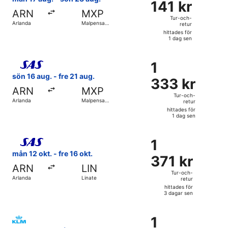
141 kr
Tur-
ARN
MXP
och-
Tur-och-
Arlanda
Malpensa
retur
retur,
Intl.
hittades för
hittades
1 dag sen
för
Välj flyg med Scandinavian Airlines, med avresa sön 16 aug. 
1
1
1
dag
333 kr
sön 16 aug. - fre 21 aug.
sen
333 kr
Tur-
ARN
MXP
och-
Tur-och-
Arlanda
Malpensa
retur
retur,
Intl.
hittades för
hittades
1 dag sen
för
Välj flyg med Scandinavian Airlines, med avresa mån 12 okt. 
1
1
1
dag
371 kr
mån 12 okt. - fre 16 okt.
sen
371 kr
Tur-
ARN
LIN
och-
Tur-och-
Arlanda
Linate
retur
retur,
hittades för
hittades
3 dagar sen
för
Välj flyg med KLM, med avresa tors 5 nov. från Arlanda till
3
1
1
dagar