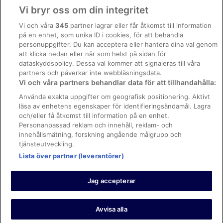
Användarvillkor
Vi bryr oss om din integritet
Allmänna regler och villkor (ej för Vrbo-bokningar)
Vi och våra
345
partner lagrar eller får åtkomst till information
på en enhet, som unika ID i cookies, för att behandla
Regler och villkor för Vrbo
personuppgifter. Du kan acceptera eller hantera dina val genom
Tillgänglighetsanpassning
att klicka nedan eller när som helst på sidan för
dataskyddspolicy. Dessa val kommer att signaleras till våra
Juridisk information/Kontakta oss
partners och påverkar inte webbläsningsdata.
Vi och våra partners behandlar data för att tillhandahålla:
Riktlinjer för innehåll och anmäla innehåll
Använda exakta uppgifter om geografisk positionering. Aktivt
läsa av enhetens egenskaper för identifieringsändamål. Lagra
Hjälp
och/eller få åtkomst till information på en enhet.
Kontakta oss
Personanpassad reklam och innehåll, reklam- och
innehållsmätning, forskning angående målgrupp och
Avboka eller ändra din bokning
tjänsteutveckling.
Boka ett flyg med flygbolagskredit
Lista över partner (leverantörer)
Återbetalningsprocess och tidslinjer
Jag accepterar
© 2026 Expedia, Inc., ett företag inom Expedia Group.
https://www.expediagroup.com/ Med ensamrätt. MrJet är ett
varumärke eller registrerat varumärke som tillhör Expedia, Inc.
Avvisa alla