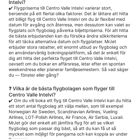
Intelvi?
✔️ Flygpriserna till Centro Valle Intelvi varierar stort,
beroende på ett flertal olika faktorer. Det är lättare att hitta
ett billigt flyg till Centro Valle Intelvi om du är flexibel med
datum för avgång och återresa, men dessutom kan valet av
flygplats och flygbolag påverka biljettpriserna. För att hitta
de bästa erbjudanden kan du försöka ändra sökkriterierna
för att täcka alternativa datum och flygplatser. MrJet
erbjuder stora rabatter, ett enormt utbud av flygbolag och
en användarvänlig bokningsplattform, så det är enkelt för
dig att hitta det perfekta flyget till Centro Valle Intelvi,
oavsett om du bokar en affärsresa, letar efter en spontan
weekendresa eller planerar familjesemestern. Så vad säger
du — fönster eller gång?
❓ Vilka är de bästa flygbolagen som flyger till
Centro Valle Intelvi?
✔️ Om du vill boka ett flyg till Centro Valle Intelvi kan du hitta
ett stort antal flygbolag att välja mellan, som till exempel
Norwegian Air Sweden, Scandinavian Airlines, Vueling
Airlines, LOT-Polish Airlines, Air France, Air Serbia, Luxair.
MrJet gör det enkelt att jämföra flyg för att se vilket
flygbolag som passar dig bäst, så att du kan få ut så
mycket som möjligt för pengarna och kan koppla av under