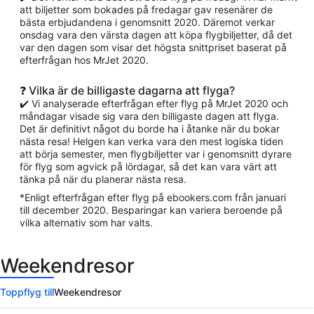
att biljetter som bokades på fredagar gav resenärer de
bästa erbjudandena i genomsnitt 2020. Däremot verkar
onsdag vara den värsta dagen att köpa flygbiljetter, då det
var den dagen som visar det högsta snittpriset baserat på
efterfrågan hos MrJet 2020.
❓ Vilka är de billigaste dagarna att flyga?
✔️ Vi analyserade efterfrågan efter flyg på MrJet 2020 och
måndagar visade sig vara den billigaste dagen att flyga.
Det är definitivt något du borde ha i åtanke när du bokar
nästa resa! Helgen kan verka vara den mest logiska tiden
att börja semester, men flygbiljetter var i genomsnitt dyrare
för flyg som agvick på lördagar, så det kan vara värt att
tänka på när du planerar nästa resa.
*Enligt efterfrågan efter flyg på ebookers.com från januari
till december 2020. Besparingar kan variera beroende på
vilka alternativ som har valts.
Weekendresor
Toppflyg till
Weekendresor