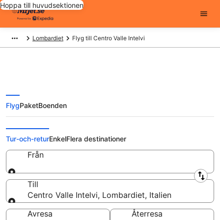
Hoppa till huvudsektionen
Lombardiet
Flyg till Centro Valle Intelvi
Flyg
Paket
Boenden
Billiga flygbiljetter till Centro Valle
Intelvi
Tur-och-retur
Enkel
Flera destinationer
Från
Från
Till
Centro Valle Intelvi, Lombardiet, Italien
Till
Avresa
Återresa