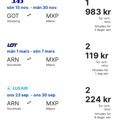
1
1
dagar
983 kr
sön 15 nov. - mån 30 nov.
sen
983 kr
Tur-
GOT
MXP
och-
Tur-och-
Göteborg
Milano
retur
retur,
hittades för
hittades
3 dagar sen
för
Välj flyg med LOT-Polish Airlines, med avresa mån 1 mars f
3
2
2
dagar
119 kr
mån 1 mars - sön 7 mars
sen
119 kr
Tur-
ARN
MXP
och-
Tur-och-
Stockholm
Milano
retur
retur,
hittades för
hittades
1 dag sen
för
Välj flyg med Luxair, med avresa ons 23 sep. från Stockhol
1
2
2
dag
224 kr
ons 23 sep. - ons 30 sep.
sen
224 kr
Tur-
ARN
MXP
och-
Tur-och-
Stockholm
Milano
retur
retur,
hittades för
hittades
6 dagar sen
för
Välj flyg med Air Serbia, med avresa ons 23 sep. från Stoc
6