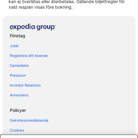
kan ej överlåtas eller återbetalas. Gällande biljettregler för
Hotell i Laglio
vald resplan visas före bokning.
Hotell i Lavena Ponte Tresa
Hotell i Lezzeno
Hotell i Menaggio
Företag
Hotell i Moltrasio
Jobb
Hotell i Nesso
Registrera ditt boende
Hotell i Sala Comacina
Samarbete
Hotell i San Pietro Sovera
Pressrum
Hotell i Torno
Hotell i Tremezzina
Investor Relations
Annonsera
Policyer
Sekretessmeddelande
Cookies