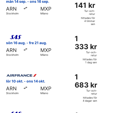
141 kr
mån 14 sep. - ons 16 sep.
141 kr
Tur-
ARN
MXP
och-
Tur-och-
Stockholm
Milano
retur
retur,
hittades för
hittades
4 timmar
sen
för
4
Välj flyg med Scandinavian Airlines, med avresa sön 16 aug.
timmar
1
1
sen
333 kr
sön 16 aug. - fre 21 aug.
333 kr
Tur-
ARN
MXP
och-
Tur-och-
Stockholm
Milano
retur
retur,
hittades för
hittades
1 dag sen
för
Välj flyg med Air France, med avresa lör 10 okt. från Stock
1
1
1
dag
683 kr
lör 10 okt. - ons 14 okt.
sen
683 kr
Tur-
ARN
MXP
och-
Tur-och-
Stockholm
Milano
retur
retur,
hittades för
hittades
4 dagar sen
för
Välj flyg med Scandinavian Airlines, med avresa sön 15 nov
4