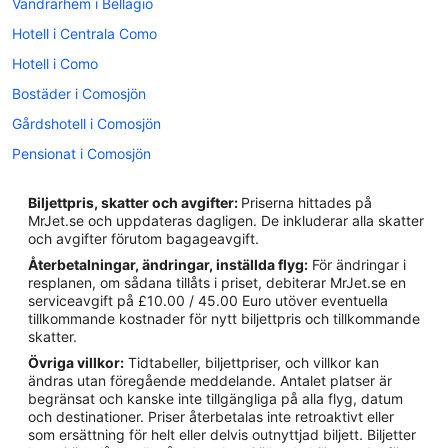
Vandrarhem i Bellagio
Hotell i Centrala Como
Hotell i Como
Bostäder i Comosjön
Gårdshotell i Comosjön
Pensionat i Comosjön
Villor i Comosjön
Biljettpris, skatter och avgifter:
Priserna hittades på
Hotell i Argegno
MrJet.se och uppdateras dagligen. De inkluderar alla skatter
och avgifter förutom bagageavgift.
Hotell i Bellagio
Återbetalningar, ändringar, inställda flyg:
För ändringar i
Hotell i Blevio
resplanen, om sådana tillåts i priset, debiterar MrJet.se en
serviceavgift på £10.00 / 45.00 Euro utöver eventuella
Hotell i Campione d'Italia
tillkommande kostnader för nytt biljettpris och tillkommande
Hotell i Cernobbio
skatter.
Övriga villkor:
Tidtabeller, biljettpriser, och villkor kan
Hotell i Colonno
ändras utan föregående meddelande. Antalet platser är
Hotell i Como
begränsat och kanske inte tillgängliga på alla flyg, datum
och destinationer. Priser återbetalas inte retroaktivt eller
Hotell i Griante
som ersättning för helt eller delvis outnyttjad biljett. Biljetter