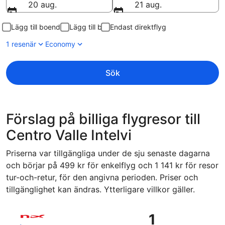
20 aug.
21 aug.
Lägg till boende
Lägg till bil
Endast direktflyg
1 resenär
Economy
Sök
Förslag på billiga flygresor till
Centro Valle Intelvi
Priserna var tillgängliga under de sju senaste dagarna
och börjar på 499 kr för enkelflyg och 1 141 kr för resor
tur-och-retur, för den angivna perioden. Priser och
tillgänglighet kan ändras. Ytterligare villkor gäller.
Välj flyg med Norwegian Air Sweden, med avresa mån 14 sep.
1
1