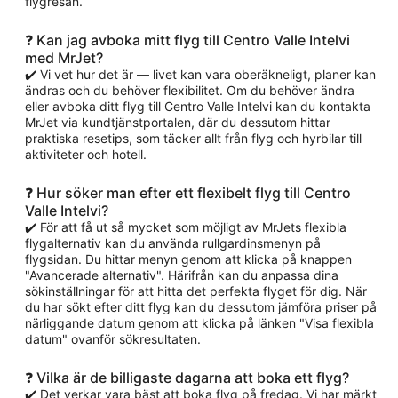
flygresan.
❓ Kan jag avboka mitt flyg till Centro Valle Intelvi
med MrJet?
✔️ Vi vet hur det är — livet kan vara oberäkneligt, planer kan
ändras och du behöver flexibilitet. Om du behöver ändra
eller avboka ditt flyg till Centro Valle Intelvi kan du kontakta
MrJet via kundtjänstportalen, där du dessutom hittar
praktiska resetips, som täcker allt från flyg och hyrbilar till
aktiviteter och hotell.
❓ Hur söker man efter ett flexibelt flyg till Centro
Valle Intelvi?
✔️ För att få ut så mycket som möjligt av MrJets flexibla
flygalternativ kan du använda rullgardinsmenyn på
flygsidan. Du hittar menyn genom att klicka på knappen
"Avancerade alternativ". Härifrån kan du anpassa dina
sökinställningar för att hitta det perfekta flyget för dig. När
du har sökt efter ditt flyg kan du dessutom jämföra priser på
närliggande datum genom att klicka på länken "Visa flexibla
datum" ovanför sökresultaten.
❓ Vilka är de billigaste dagarna att boka ett flyg?
✔️ Det verkar vara bäst att boka flyg på fredag. Vi har märkt