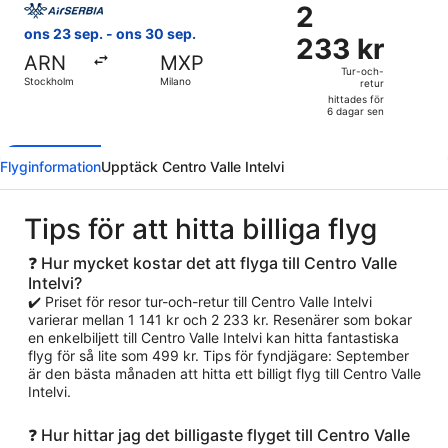
2
2
dagar
233 kr
ons 23 sep. - ons 30 sep.
sen
233 kr
Tur-
ARN
MXP
och-
Tur-och-
Stockholm
Milano
retur
retur,
hittades för
hittades
6 dagar sen
för
6
Flyginformation
Upptäck Centro Valle Intelvi
dagar
sen
Tips för att hitta billiga flyg
❓ Hur mycket kostar det att flyga till Centro Valle
Intelvi?
✔️ Priset för resor tur-och-retur till Centro Valle Intelvi
varierar mellan 1 141 kr och 2 233 kr. Resenärer som bokar
en enkelbiljett till Centro Valle Intelvi kan hitta fantastiska
flyg för så lite som 499 kr. Tips för fyndjägare: September
är den bästa månaden att hitta ett billigt flyg till Centro Valle
Intelvi.
❓ Hur hittar jag det billigaste flyget till Centro Valle