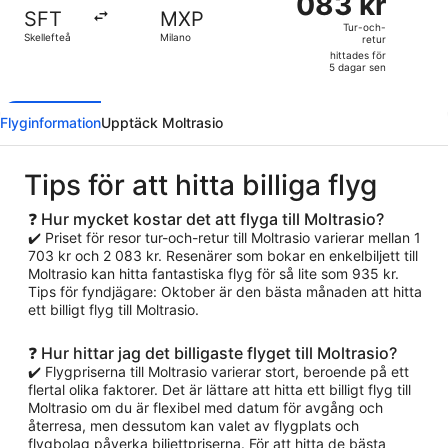
083 kr
Tur-
SFT
MXP
och-
Tur-och-
Skellefteå
Milano
retur
retur,
hittades för
hittades
5 dagar sen
för
5
Flyginformation
Upptäck Moltrasio
dagar
sen
Tips för att hitta billiga flyg
❓ Hur mycket kostar det att flyga till Moltrasio?
✔️ Priset för resor tur-och-retur till Moltrasio varierar mellan 1
703 kr och 2 083 kr. Resenärer som bokar en enkelbiljett till
Moltrasio kan hitta fantastiska flyg för så lite som 935 kr.
Tips för fyndjägare: Oktober är den bästa månaden att hitta
ett billigt flyg till Moltrasio.
❓ Hur hittar jag det billigaste flyget till Moltrasio?
✔️ Flygpriserna till Moltrasio varierar stort, beroende på ett
flertal olika faktorer. Det är lättare att hitta ett billigt flyg till
Moltrasio om du är flexibel med datum för avgång och
återresa, men dessutom kan valet av flygplats och
flygbolag påverka biljettpriserna. För att hitta de bästa