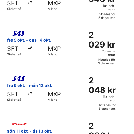
SFT
MXP
och-
Tur-och-
Skellefteå
Milano
retur
retur,
hittades för
hittades
5 dagar sen
för
Välj flyg med Scandinavian Airlines, med avresa fre 9 okt. f
5
2
2
dagar
029 kr
fre 9 okt. - ons 14 okt.
sen
029 kr
Tur-
SFT
MXP
och-
Tur-och-
Skellefteå
Milano
retur
retur,
hittades för
hittades
5 dagar sen
för
Välj flyg med Scandinavian Airlines, med avresa fre 9 okt. 
5
2
2
dagar
048 kr
fre 9 okt. - mån 12 okt.
sen
048 kr
Tur-
SFT
MXP
och-
Tur-och-
Skellefteå
Milano
retur
retur,
hittades för
hittades
5 dagar sen
för
Välj flyg med Norwegian Air Sweden, med avresa sön 11 okt. 
5
2
2
dagar
083 kr
sön 11 okt. - tis 13 okt.
sen