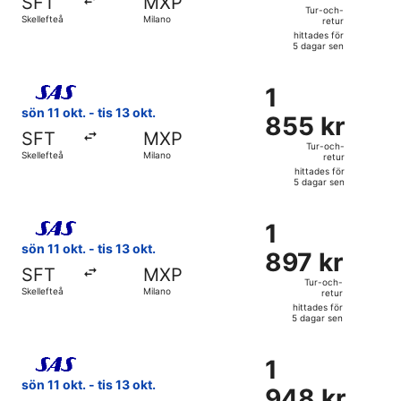
SFT
MXP
och-
Tur-och-
Skellefteå
Milano
retur
retur,
hittades för
hittades
5 dagar sen
för
Välj flyg med Scandinavian Airlines, med avresa sön 11 okt. 
5
1
1
dagar
855 kr
sön 11 okt. - tis 13 okt.
sen
855 kr
Tur-
SFT
MXP
och-
Tur-och-
Skellefteå
Milano
retur
retur,
hittades för
hittades
5 dagar sen
för
Välj flyg med Scandinavian Airlines, med avresa sön 11 okt. 
5
1
1
dagar
897 kr
sön 11 okt. - tis 13 okt.
sen
897 kr
Tur-
SFT
MXP
och-
Tur-och-
Skellefteå
Milano
retur
retur,
hittades för
hittades
5 dagar sen
för
Välj flyg med Scandinavian Airlines, med avresa sön 11 okt. 
5
1
1
dagar
948 kr
sön 11 okt. - tis 13 okt.
sen
948 kr
Tur-