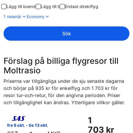
Lägg till boende
Lägg till bil
Endast direktflyg
1 resenär
Economy
Sök
Förslag på billiga flygresor till
Moltrasio
Priserna var tillgängliga under de sju senaste dagarna
och börjar på 935 kr för enkelflyg och 1 703 kr för
resor tur-och-retur, för den angivna perioden. Priser
och tillgänglighet kan ändras. Ytterligare villkor gäller.
Välj flyg med Scandinavian Airlines, med avresa fre 9 okt. f
1
1
703 kr
fre 9 okt. - tis 13 okt.
703 kr
Tur-