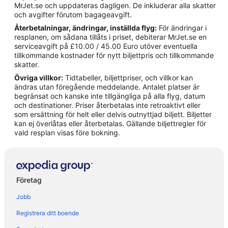
Hotell i Cernobbio
MrJet.se och uppdateras dagligen. De inkluderar alla skatter
och avgifter förutom bagageavgift.
Hotell i Colonno
Återbetalningar, ändringar, inställda flyg:
För ändringar i
Hotell i Como
resplanen, om sådana tillåts i priset, debiterar MrJet.se en
serviceavgift på £10.00 / 45.00 Euro utöver eventuella
Hotell i Erba
tillkommande kostnader för nytt biljettpris och tillkommande
Hotell i Figino Serenza
skatter.
Övriga villkor:
Tidtabeller, biljettpriser, och villkor kan
Hotell i Griante
ändras utan föregående meddelande. Antalet platser är
Hotell i Laglio
begränsat och kanske inte tillgängliga på alla flyg, datum
och destinationer. Priser återbetalas inte retroaktivt eller
Hotell i Lezzeno
som ersättning för helt eller delvis outnyttjad biljett. Biljetter
kan ej överlåtas eller återbetalas. Gällande biljettregler för
Hotell i Malnate
vald resplan visas före bokning.
Hotell i Mandello del Lario
Hotell i Moltrasio
Hotell i Montano Lucino
Företag
Hotell i Nesso
Jobb
Hotell i Olgiate Comasco
Registrera ditt boende
Hotell i Oliveto Lario