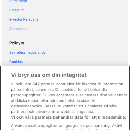
Samarbete
Hotell i Sala Comacina
Pressrum
Hotell i Torno
Hotell i Tremezzina
Investor Relations
Hotell i Vertemate con Minoprio
Annonsera
Hotell i Villa Guardia
Policyer
Sekretessmeddelande
Cookies
Användarvillkor
Vi bryr oss om din integritet
Allmänna regler och villkor (ej för Vrbo-bokningar)
Vi och våra
347
partner lagrar eller får åtkomst till information
på en enhet, som unika ID i cookies, för att behandla
Regler och villkor för Vrbo
personuppgifter. Du kan acceptera eller hantera dina val genom
Tillgänglighetsanpassning
att klicka nedan eller när som helst på sidan för
dataskyddspolicy. Dessa val kommer att signaleras till våra
Juridisk information/Kontakta oss
partners och påverkar inte webbläsningsdata.
Vi och våra partners behandlar data för att tillhandahålla:
Riktlinjer för innehåll och anmäla innehåll
Använda exakta uppgifter om geografisk positionering. Aktivt