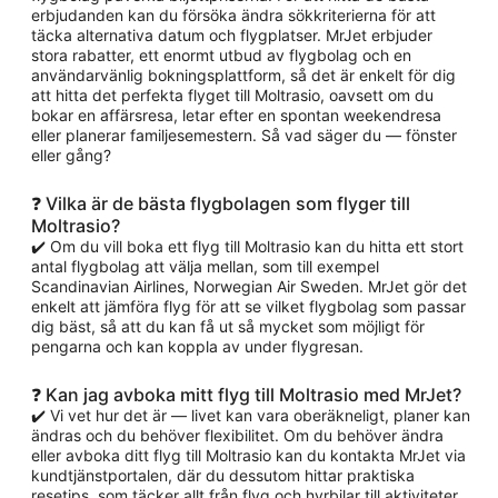
erbjudanden kan du försöka ändra sökkriterierna för att
täcka alternativa datum och flygplatser. MrJet erbjuder
stora rabatter, ett enormt utbud av flygbolag och en
användarvänlig bokningsplattform, så det är enkelt för dig
att hitta det perfekta flyget till Moltrasio, oavsett om du
bokar en affärsresa, letar efter en spontan weekendresa
eller planerar familjesemestern. Så vad säger du — fönster
eller gång?
❓ Vilka är de bästa flygbolagen som flyger till
Moltrasio?
✔️ Om du vill boka ett flyg till Moltrasio kan du hitta ett stort
antal flygbolag att välja mellan, som till exempel
Scandinavian Airlines, Norwegian Air Sweden. MrJet gör det
enkelt att jämföra flyg för att se vilket flygbolag som passar
dig bäst, så att du kan få ut så mycket som möjligt för
pengarna och kan koppla av under flygresan.
❓ Kan jag avboka mitt flyg till Moltrasio med MrJet?
✔️ Vi vet hur det är — livet kan vara oberäkneligt, planer kan
ändras och du behöver flexibilitet. Om du behöver ändra
eller avboka ditt flyg till Moltrasio kan du kontakta MrJet via
kundtjänstportalen, där du dessutom hittar praktiska
resetips, som täcker allt från flyg och hyrbilar till aktiviteter