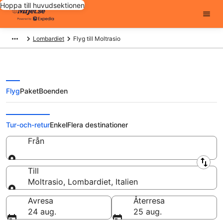
Hoppa till huvudsektionen
Lombardiet
Flyg till Moltrasio
Flyg
Paket
Boenden
Billiga flygbiljetter till Moltrasio
Tur-och-retur
Enkel
Flera destinationer
Från
Från
Till
Moltrasio, Lombardiet, Italien
Till
Avresa
Återresa
24 aug.
25 aug.