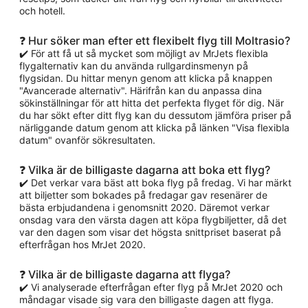
och hotell.
❓ Hur söker man efter ett flexibelt flyg till Moltrasio?
✔️ För att få ut så mycket som möjligt av MrJets flexibla
flygalternativ kan du använda rullgardinsmenyn på
flygsidan. Du hittar menyn genom att klicka på knappen
"Avancerade alternativ". Härifrån kan du anpassa dina
sökinställningar för att hitta det perfekta flyget för dig. När
du har sökt efter ditt flyg kan du dessutom jämföra priser på
närliggande datum genom att klicka på länken "Visa flexibla
datum" ovanför sökresultaten.
❓ Vilka är de billigaste dagarna att boka ett flyg?
✔️ Det verkar vara bäst att boka flyg på fredag. Vi har märkt
att biljetter som bokades på fredagar gav resenärer de
bästa erbjudandena i genomsnitt 2020. Däremot verkar
onsdag vara den värsta dagen att köpa flygbiljetter, då det
var den dagen som visar det högsta snittpriset baserat på
efterfrågan hos MrJet 2020.
❓ Vilka är de billigaste dagarna att flyga?
✔️ Vi analyserade efterfrågan efter flyg på MrJet 2020 och
måndagar visade sig vara den billigaste dagen att flyga.