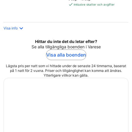
1 447 kr
inklusive skatter och avgifter
per
natt
Visa info
Hittar du inte det du letar efter?
Se alla tillgängliga boenden i Varese
Visa alla boenden
Lägsta pris per natt som vi hittade under de senaste 24 timmarna, baserat
på 1 natt för 2 vuxna. Priser och tillgänglighet kan komma att ändras.
Ytterligare villkor kan gälla.