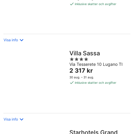
851 kr
inklusive skatter och avgifter
per
natt
Visa info
Villa Sassa
4
Via Tesserete 10 Lugano TI
out
Priset
2 317 kr
of
är
5
30 aug. – 31 aug.
2 317 kr
inklusive skatter och avgifter
per
natt
Visa info
Starhotels Grand