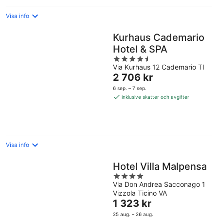
Visa info
Kurhaus Cademario
Hotel & SPA
4.5
Via Kurhaus 12 Cademario TI
out
Priset
2 706 kr
of
är
5
6 sep. – 7 sep.
2 706 kr
inklusive skatter och avgifter
per
natt
Visa info
Hotel Villa Malpensa
4
Via Don Andrea Sacconago 1
out
Vizzola Ticino VA
of
Priset
1 323 kr
5
är
25 aug. – 26 aug.