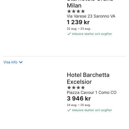
Milan
4
Via Varese 23 Saronno VA
out
Priset
1 239 kr
of
är
5
22 aug. – 23 aug.
1 239 kr
inklusive skatter och avgifter
per
natt
Visa info
Hotel Barchetta
Excelsior
4
Piazza Cavour 1 Como CO
out
Priset
3 946 kr
of
är
5
24 aug. – 25 aug.
3 946 kr
inklusive skatter och avgifter
per
natt