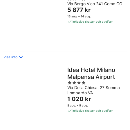
Via Borgo Vico 241 Como CO
out
Priset
5 877 kr
of
är
5
13 aug. – 14 aug.
5 877 kr
inklusive skatter och avgifter
per
natt
Visa info
Idea Hotel Milano
Malpensa Airport
4
Via Della Chiesa, 27 Somma
out
Lombardo VA
of
Priset
1 020 kr
5
är
8 aug. – 9 aug.
1 020 kr
inklusive skatter och avgifter
per
natt