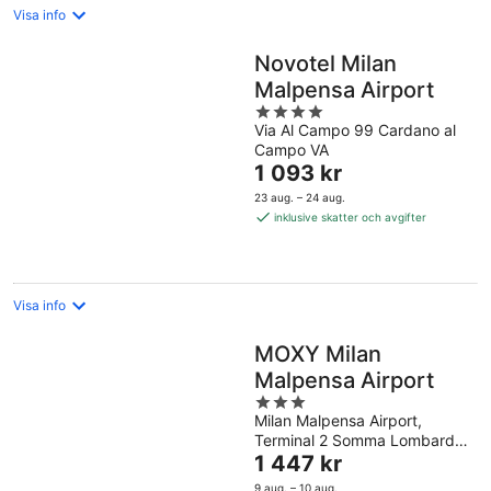
Visa info
Novotel Milan
Malpensa Airport
4
Via Al Campo 99 Cardano al
out
Campo VA
of
Priset
1 093 kr
5
är
23 aug. – 24 aug.
1 093 kr
inklusive skatter och avgifter
per
natt
Visa info
MOXY Milan
Malpensa Airport
3
Milan Malpensa Airport,
out
Terminal 2 Somma Lombardo
of
Priset
VA
1 447 kr
5
är
9 aug. – 10 aug.