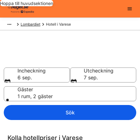
Hoppa till huvudsektionen
Lombardiet
Hotell i Varese
Billiga hotell i Varese - 8959 att
välja från
Hotell från 851 kr
Incheckning
Utcheckning
6 sep.
7 sep.
Gäster
1 rum, 2 gäster
Sök
Kolla hotellpriser i Varese