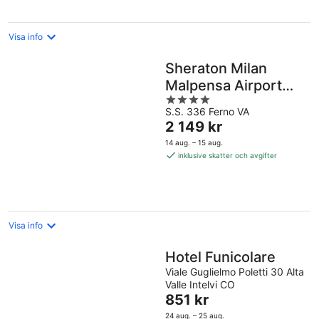
natt
Visa info
Sheraton Milan
Malpensa Airport
4
Hotel & Conference
S.S. 336 Ferno VA
out
Center
Priset
2 149 kr
of
är
5
14 aug. – 15 aug.
2 149 kr
inklusive skatter och avgifter
per
natt
Visa info
Hotel Funicolare
Viale Guglielmo Poletti 30 Alta
Valle Intelvi CO
Priset
851 kr
är
24 aug. – 25 aug.