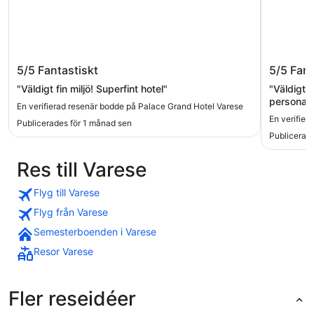
Palace Grand Hotel Varese
Villa Sa
5/5
Fantastiskt
5/5
Fant
"Väldigt fin miljö! Superfint hotel"
"Väldigt bra
personal.
En verifierad resenär bodde på Palace Grand Hotel Varese
En verifier
Publicerades för 1 månad sen
Publicerade
Res till Varese
Flyg till Varese
Flyg från Varese
Semesterboenden i Varese
Resor Varese
Fler reseidéer