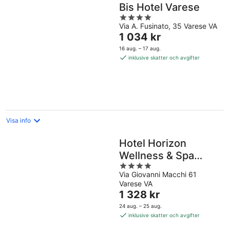
Bis Hotel Varese
4
Via A. Fusinato, 35 Varese VA
out
Priset
1 034 kr
of
är
5
16 aug. – 17 aug.
1 034 kr
inklusive skatter och avgifter
per
natt
Visa info
Hotel Horizon
Wellness & Spa
4
Resort, BW
Via Giovanni Macchi 61
out
Signature Collection
Varese VA
of
Priset
1 328 kr
5
är
24 aug. – 25 aug.
1 328 kr
inklusive skatter och avgifter
per