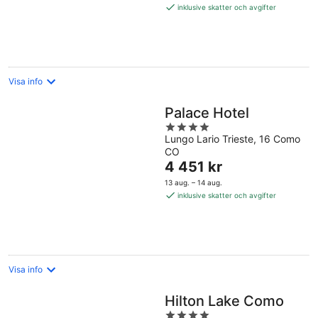
1 323 kr
inklusive skatter och avgifter
per
natt
Visa info
Palace Hotel
4
Lungo Lario Trieste, 16 Como
out
CO
of
Priset
4 451 kr
5
är
13 aug. – 14 aug.
4 451 kr
inklusive skatter och avgifter
per
natt
Visa info
Hilton Lake Como
4