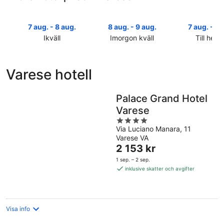
7 aug. - 8 aug.
8 aug. - 9 aug.
7 aug. - 9 
Ikväll
Imorgon kväll
Till helg
Kolla
Kolla
Kolla
priserna
priserna
priserna
i
i
i
Varese hotell
Varese
Varese
Varese
för
för
inför
ikväll,
imorgon
helgen,
Palace Grand Hotel
7
natt,
7
Varese
aug.
8
aug.
4
-
aug.
-
Via Luciano Manara, 11
out
8
-
9
Varese VA
of
aug.
9
Priset
aug.
2 153 kr
5
aug.
är
1 sep. – 2 sep.
2 153 kr
inklusive skatter och avgifter
per
natt
Visa info