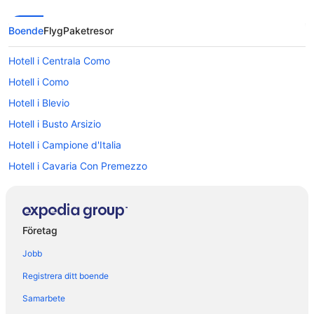
Boende
Flyg
Paketresor
Hotell i Centrala Como
Hotell i Como
Hotell i Blevio
Hotell i Busto Arsizio
Hotell i Campione d'Italia
Hotell i Cavaria Con Premezzo
Hotell i Cernobbio
Hotell i Cerro
Hotell i Como
Företag
Hotell i Ferno
Jobb
Hotell i Gallarate
Registrera ditt boende
Hotell i Golasecca
Samarbete
Hotell i Ispra