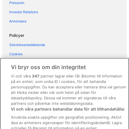
Pressrum
Hotell i Lavena Ponte Tresa
Investor Relations
Hotell i Laveno Mombello
Annonsera
Hotell i Luino
Hotell i Malnate
Policyer
Hotell i närheten av Malpensa Airport Terminal 1 station
Sekretessmeddelande
Hotell i Moltrasio
Cookies
Hotell i Montano Lucino
Användarvillkor
Vi bryr oss om din integritet
Hotell i Mozzate
Allmänna regler och villkor (ej för Vrbo-bokningar)
Vi och våra
347
partner lagrar eller får åtkomst till information
Hotell i Olgiate Comasco
på en enhet, som unika ID i cookies, för att behandla
Regler och villkor för Vrbo
Hotell i Poppino
personuppgifter. Du kan acceptera eller hantera dina val genom
Tillgänglighetsanpassning
att klicka nedan eller när som helst på sidan för
Hotell i Santa Maria del Monte
dataskyddspolicy. Dessa val kommer att signaleras till våra
Juridisk information/Kontakta oss
Hotell i Somma Lombardo
partners och påverkar inte webbläsningsdata.
Vi och våra partners behandlar data för att tillhandahålla:
Riktlinjer för innehåll och anmäla innehåll
Hotell i Torno
Använda exakta uppgifter om geografisk positionering. Aktivt
Hotell i Vertemate con Minoprio
läsa av enhetens egenskaper för identifieringsändamål. Lagra
Hjälp
och/eller få åtkomst till information på en enhet.